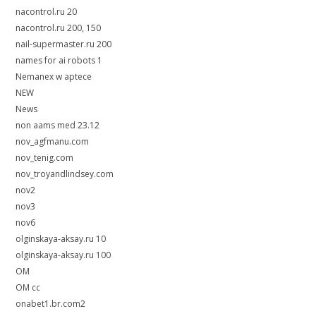
nacontrol.ru 20
nacontrol.ru 200, 150
nail-supermaster.ru 200
names for ai robots 1
Nemanex w aptece
NEW
News
non aams med 23.12
nov_agfmanu.com
nov_tenig.com
nov_troyandlindsey.com
nov2
nov3
nov6
olginskaya-aksay.ru 10
olginskaya-aksay.ru 100
OM
OM cc
onabet1.br.com2