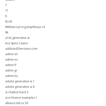
7
71
8
8) UK
888starz-pl.org.plaplikacja c4
8k
a16z generative ai
Ace Spinz Casino
addicted2heroines.com
admin en
admin es
admin fr
admin gr
admin hu
adobe generative ai 1
adobe generative ai 8
ai chatbot bard 3
ai in finance examples 1
alliance-teh.ru 50