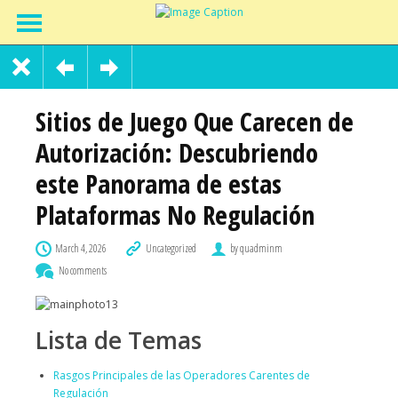
Sitios de Juego Que Carecen de
Autorización: Descubriendo
este Panorama de estas
Plataformas No Regulación
March 4, 2026
Uncategorized
by quadminm
No comments
Lista de Temas
Rasgos Principales de las Operadores Carentes de
Regulación