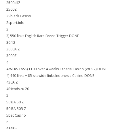
2500allZ
2500Z
29black Casino
2sport.info
3
3) 550 links English Rare Breed Trigger DONE
30.12
3000A Z
3000Z
4
4 WEKS TASK) 1100 over 4 weeks Croatia Casino (WEK 2) DONE
4) 440 links + 85 sitewide links Indonesia Casino DONE
430A Z
4friends.ru 20
5
50%A 50 Z
50%A 50B Z
5bet Casino
6
686Bet