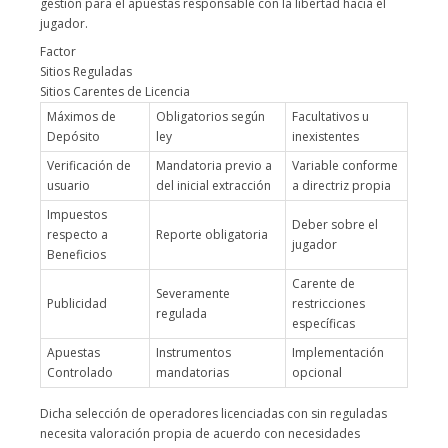
gestión para el apuestas responsable con la libertad hacia el
jugador.
Factor
Sitios Reguladas
Sitios Carentes de Licencia
Máximos de
Obligatorios según
Facultativos u
Depósito
ley
inexistentes
Verificación de
Mandatoria previo a
Variable conforme
usuario
del inicial extracción
a directriz propia
Impuestos
Deber sobre el
respecto a
Reporte obligatoria
jugador
Beneficios
Carente de
Severamente
Publicidad
restricciones
regulada
específicas
Apuestas
Instrumentos
Implementación
Controlado
mandatorias
opcional
Dicha selección de operadores licenciadas con sin reguladas
necesita valoración propia de acuerdo con necesidades