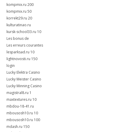
kompmix.ru 200
kompmix.ru 50
korrekt29.ru 20
kulturatinao.ru
kursk-school33.ru 10
Les bonus de
Les erreurs courantes
lesparksad.ru 10
lightnovosti.ru 150
login
Lucky Elektra Casino
Lucky Meister Casino
Lucky Minning Casino
magistral8.ru 1
maxtextures.ru 10
mbdou-18-41.ru
mbousosh10.ru 10
mbousosh10.ru 100
mdash.ru 150