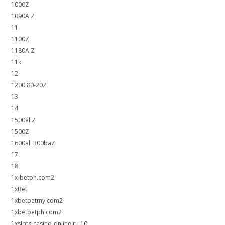
1000Z
1090A Z
11
1100Z
1180A Z
11k
12
1200 80-20Z
13
14
1500allZ
1500Z
1600all 300baZ
17
18
1x-betph.com2
1xBet
1xbetbetmy.com2
1xbetbetph.com2
1xslots-casino-online.ru 10