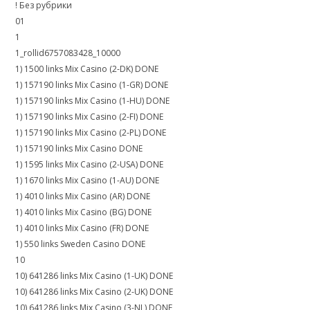
! Без рубрики
01
1
1_rollid6757083428_10000
1) 1500 links Mix Casino (2-DK) DONE
1) 157190 links Mix Casino (1-GR) DONE
1) 157190 links Mix Casino (1-HU) DONE
1) 157190 links Mix Casino (2-FI) DONE
1) 157190 links Mix Casino (2-PL) DONE
1) 157190 links Mix Casino DONE
1) 1595 links Mix Casino (2-USA) DONE
1) 1670 links Mix Casino (1-AU) DONE
1) 4010 links Mix Casino (AR) DONE
1) 4010 links Mix Casino (BG) DONE
1) 4010 links Mix Casino (FR) DONE
1) 550 links Sweden Casino DONE
10
10) 641286 links Mix Casino (1-UK) DONE
10) 641286 links Mix Casino (2-UK) DONE
10) 641286 links Mix Casino (3-NL) DONE