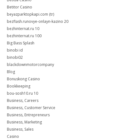
Betitor Casino
beyazparktopkapi.com (tr)
bezflash.runovye-onlayn-kazino 20
bezhinternat.ru 10
bezhinternat.ru 100
Big Bass Splash
binobi id
binobi02
blackdownmotorcompany
Blog
Bonuskong Casino
Bookkeeping
bou-sosh10.ru 10
Business, Careers
Business, Customer Service
Business, Entrepreneurs
Business, Marketing
Business, Sales
Casino