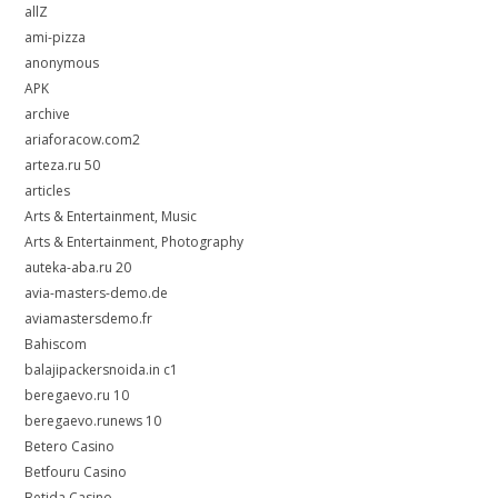
allZ
ami-pizza
anonymous
APK
archive
ariaforacow.com2
arteza.ru 50
articles
Arts & Entertainment, Music
Arts & Entertainment, Photography
auteka-aba.ru 20
avia-masters-demo.de
aviamastersdemo.fr
Bahiscom
balajipackersnoida.in c1
beregaevo.ru 10
beregaevo.runews 10
Betero Casino
Betfouru Casino
Betida Casino