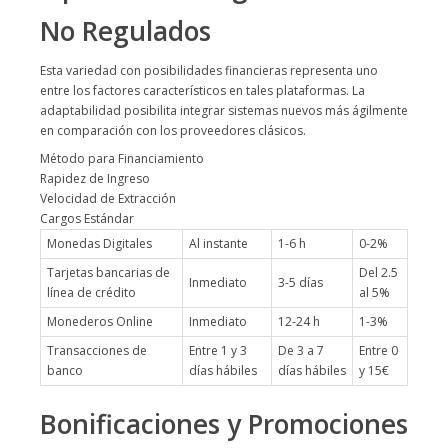
No Regulados
Esta variedad con posibilidades financieras representa uno
entre los factores característicos en tales plataformas. La
adaptabilidad posibilita integrar sistemas nuevos más ágilmente
en comparación con los proveedores clásicos.
Método para Financiamiento
Rapidez de Ingreso
Velocidad de Extracción
Cargos Estándar
Monedas Digitales
Al instante
1-6 h
0-2%
Tarjetas bancarias de
Del 2.5
Inmediato
3-5 días
línea de crédito
al 5%
Monederos Online
Inmediato
12-24 h
1-3%
Transacciones de
Entre 1 y 3
De 3 a 7
Entre 0
banco
días hábiles
días hábiles
y 15€
Bonificaciones y Promociones