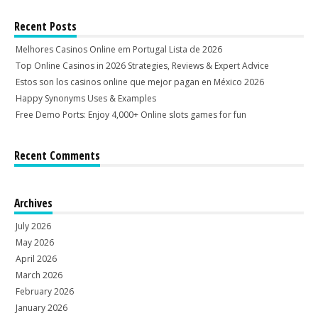
Recent Posts
Melhores Casinos Online em Portugal Lista de 2026
Top Online Casinos in 2026 Strategies, Reviews & Expert Advice
Estos son los casinos online que mejor pagan en México 2026
Happy Synonyms Uses & Examples
Free Demo Ports: Enjoy 4,000+ Online slots games for fun
Recent Comments
Archives
July 2026
May 2026
April 2026
March 2026
February 2026
January 2026