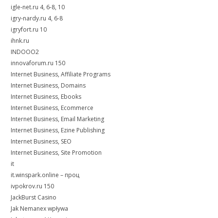
igle-net.ru 4, 6-8, 10
igry-nardy.ru 4, 6-8
igryfort.ru 10
ihnk.ru
INDOOO2
innovaforum.ru 150
Internet Business, Affiliate Programs
Internet Business, Domains
Internet Business, Ebooks
Internet Business, Ecommerce
Internet Business, Email Marketing
Internet Business, Ezine Publishing
Internet Business, SEO
Internet Business, Site Promotion
it
it.winspark.online – проц
ivpokrov.ru 150
JackBurst Casino
Jak Nemanex wpływa