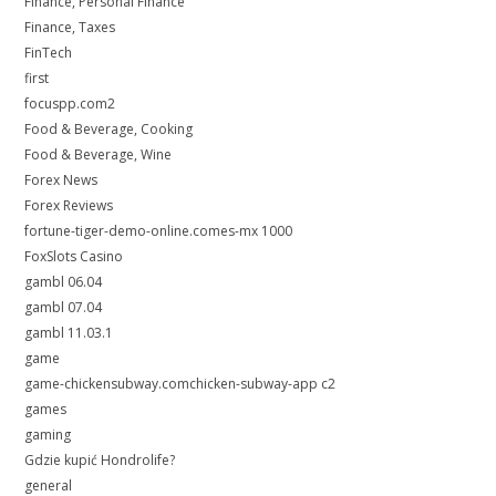
Finance, Personal Finance
Finance, Taxes
FinTech
first
focuspp.com2
Food & Beverage, Cooking
Food & Beverage, Wine
Forex News
Forex Reviews
fortune-tiger-demo-online.comes-mx 1000
FoxSlots Casino
gambl 06.04
gambl 07.04
gambl 11.03.1
game
game-chickensubway.comchicken-subway-app c2
games
gaming
Gdzie kupić Hondrolife?
general