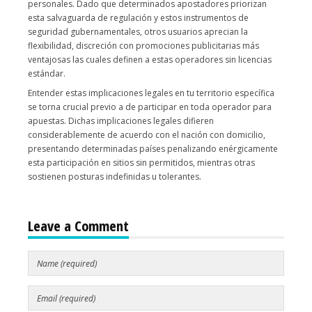
personales. Dado que determinados apostadores priorizan
esta salvaguarda de regulación y estos instrumentos de
seguridad gubernamentales, otros usuarios aprecian la
flexibilidad, discreción con promociones publicitarias más
ventajosas las cuales definen a estas operadores sin licencias
estándar.
Entender estas implicaciones legales en tu territorio específica
se torna crucial previo a de participar en toda operador para
apuestas. Dichas implicaciones legales difieren
considerablemente de acuerdo con el nación con domicilio,
presentando determinadas países penalizando enérgicamente
esta participación en sitios sin permitidos, mientras otras
sostienen posturas indefinidas u tolerantes.
Leave a Comment