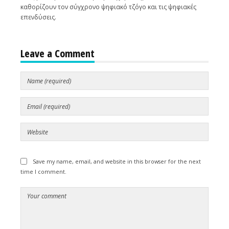
καθορίζουν τον σύγχρονο ψηφιακό τζόγο και τις ψηφιακές
επενδύσεις.
Leave a Comment
Save my name, email, and website in this browser for the next
time I comment.