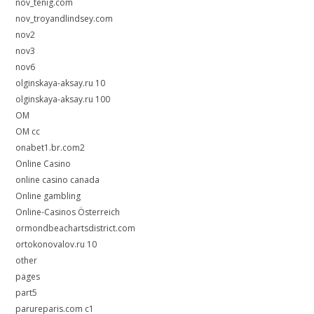
nov_tenig.com
nov_troyandlindsey.com
nov2
nov3
nov6
olginskaya-aksay.ru 10
olginskaya-aksay.ru 100
OM
OM cc
onabet1.br.com2
Online Casino
online casino canada
Online gambling
Online-Casinos Österreich
ormondbeachartsdistrict.com
ortokonovalov.ru 10
other
pages
part5
parureparis.com c1