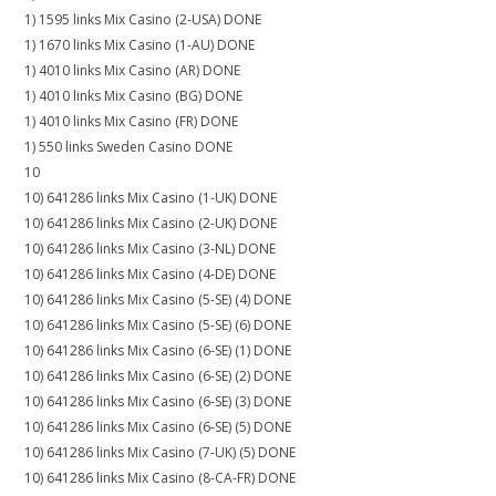
1) 1595 links Mix Casino (2-USA) DONE
1) 1670 links Mix Casino (1-AU) DONE
1) 4010 links Mix Casino (AR) DONE
1) 4010 links Mix Casino (BG) DONE
1) 4010 links Mix Casino (FR) DONE
1) 550 links Sweden Casino DONE
10
10) 641286 links Mix Casino (1-UK) DONE
10) 641286 links Mix Casino (2-UK) DONE
10) 641286 links Mix Casino (3-NL) DONE
10) 641286 links Mix Casino (4-DE) DONE
10) 641286 links Mix Casino (5-SE) (4) DONE
10) 641286 links Mix Casino (5-SE) (6) DONE
10) 641286 links Mix Casino (6-SE) (1) DONE
10) 641286 links Mix Casino (6-SE) (2) DONE
10) 641286 links Mix Casino (6-SE) (3) DONE
10) 641286 links Mix Casino (6-SE) (5) DONE
10) 641286 links Mix Casino (7-UK) (5) DONE
10) 641286 links Mix Casino (8-CA-FR) DONE