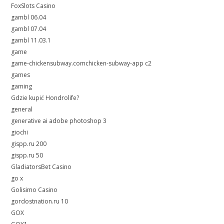
FoxSlots Casino
gambl 06.04
gambl 07.04
gambl 11.03.1
game
game-chickensubway.comchicken-subway-app c2
games
gaming
Gdzie kupić Hondrolife?
general
generative ai adobe photoshop 3
giochi
gispp.ru 200
gispp.ru 50
GladiatorsBet Casino
go x
Golisimo Casino
gordostnation.ru 10
GOX