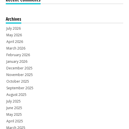
Archives
July 2026
May 2026
April 2026
March 2026
February 2026
January 2026
December 2025
November 2025
October 2025
September 2025
August 2025
July 2025
June 2025
May 2025
April 2025
March 2025