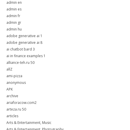
admin en
admin es
admin fr
admin gr
admin hu
adobe generative ai 1
adobe generative ai 8
ai chatbot bard 3
ai in finance examples 1
alliance-teh.ru 50
allZ
ami-pizza
anonymous
APK
archive
ariaforacow.com2
arteza.ru 50
articles
Arts & Entertainment, Music
Arts & Entertainment, Photography