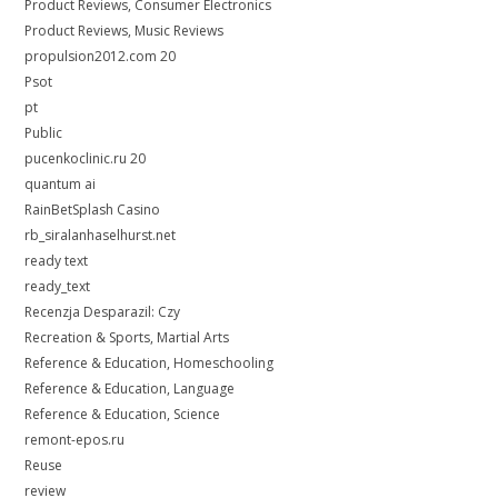
Product Reviews, Consumer Electronics
Product Reviews, Music Reviews
propulsion2012.com 20
Psot
pt
Public
pucenkoclinic.ru 20
quantum ai
RainBetSplash Casino
rb_siralanhaselhurst.net
ready text
ready_text
Recenzja Desparazil: Czy
Recreation & Sports, Martial Arts
Reference & Education, Homeschooling
Reference & Education, Language
Reference & Education, Science
remont-epos.ru
Reuse
review