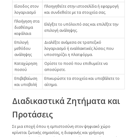
Είσοδος στον
Πλοηγηθείτε στην ιστοσελίδα ή εφαρμογή
λογαριασμό
και συνδεθείτε με τα στοιχεία σας.
Πλοήγηση στα
Ελέγξτε το υπόλοιπό σας και επιλέξτε την
διαθέσιμα
επιλογή ανάληψης.
κεφάλαια
Επιλογή
Διαλέξτε ανάμεσα σε τραπεζικό
μεθόδου
λογαριασμό ή εναλλακτικές λύσεις που
ανάληψης
υποστηρίζει η πλατφόρμα.
Καταχώρηση
Ορίστε το ποσό που επιθυμείτε να
ποσού
αποσύρετε.
Επιβεβαίωση
Επικυρώστε τα στοιχεία και υποβάλετε το
και υποβολή
αίτημα.
Διαδικαστικά Ζητήματα και
Προτάσεις
Σε μια εποχή όπου η εμπιστοσύνη στον ψηφιακό χώρο
κρίνεται ζωτικής σημασίας, η διαφανής και γρήγορη