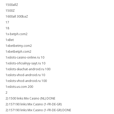
1500allZ
1500Z
1600all 300baZ
17
18
1x-betph.com2
1xBet
1xbetbetmy.com2
1xbetbetph.com2
1xslots-casino-online.ru 10
1xslots-oficialnyy-sayt.ru 10
1xslots-skachat-android.ru 100
1xslots-vhod-android.ru 10
1xslots-vhod-android.ru 100
1xslots.us.com 200
2
2) 1500 links Mix Casino (NL) DONE
2) 157190 links Mix Casino (1-FR-DE-GR)
2) 157190 links Mix Casino (1-FR-DE-GR) DONE