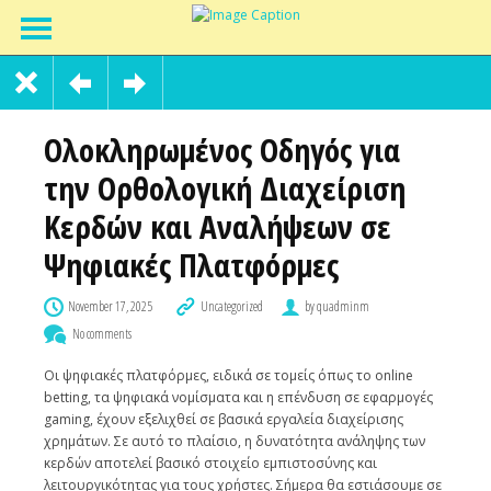
Ολοκληρωμένος Οδηγός για
την Ορθολογική Διαχείριση
Κερδών και Αναλήψεων σε
Ψηφιακές Πλατφόρμες
November 17, 2025
Uncategorized
by quadminm
No comments
Οι ψηφιακές πλατφόρμες, ειδικά σε τομείς όπως το online
betting, τα ψηφιακά νομίσματα και η επένδυση σε εφαρμογές
gaming, έχουν εξελιχθεί σε βασικά εργαλεία διαχείρισης
χρημάτων. Σε αυτό το πλαίσιο, η δυνατότητα ανάληψης των
κερδών αποτελεί βασικό στοιχείο εμπιστοσύνης και
λειτουργικότητας για τους χρήστες. Σήμερα θα εστιάσουμε σε