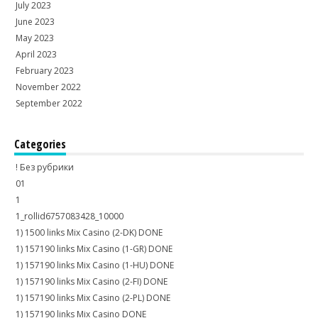
July 2023
June 2023
May 2023
April 2023
February 2023
November 2022
September 2022
Categories
! Без рубрики
01
1
1_rollid6757083428_10000
1) 1500 links Mix Casino (2-DK) DONE
1) 157190 links Mix Casino (1-GR) DONE
1) 157190 links Mix Casino (1-HU) DONE
1) 157190 links Mix Casino (2-FI) DONE
1) 157190 links Mix Casino (2-PL) DONE
1) 157190 links Mix Casino DONE