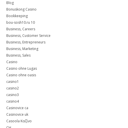
Blog
Bonuskong Casino
Bookkeeping
bou-sosh10.ru 10
Business, Careers
Business, Customer Service
Business, Entrepreneurs
Business, Marketing
Business, Sales
Casino
Casino ohne Lugas
Casino ohne oasis
casino1
casino2
casino3
casino4
Casinovice ca
Casinovice uk
Casoola Καζίνο
CH