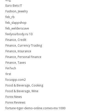
Euro Bets IT
Fashion, Jewelry
feb_rb
feb_slappshop
feb_welderscave
feelyourbody.ru 10
Finance, Credit
Finance, Currency Trading
Finance, Insurance
Finance, Personal Finance
Finance, Taxes
FinTech
first
focuspp.com2
Food & Beverage, Cooking
Food & Beverage, Wine
Forex News
Forex Reviews
fortune-tiger-demo-online.comes-mx 1000