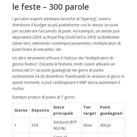
le feste – 300 parole
I giocatori esperti adottano tecniche di “layering”, ovvero
distribuire il budget su più piattaforme con lo stesso account
per accelerare l’accumulo di punti. Ad esempio, un utente può
depositare 200 € su Royal Play (Gold tier) e 200 € su BetMaster
(Silver tier), ottenendo contemporaneamente i moltiplicatori di
punti festivi di entrambi i siti.
Un altro strumento efficace è l’utilizzo dei “multiplicatori di
giorno festivo”. Durante le festività, molti casinò attivano un
bonus del 2× sui punti guadagnati nei giorni di punta
(solitamente 24‑26 dicembre). Pianificando le sessioni di gioco in
questi momenti, si può raddoppiare il VMP senza aumentare il
rischio.
Esempio pratico di piano di 7 giorni:
Gioco
Tier
Punti
Giorno
Deposito
principale
target
guadagnati
Starburst
(RTP
1
50 €
Silver
600 pt
96,6 %)