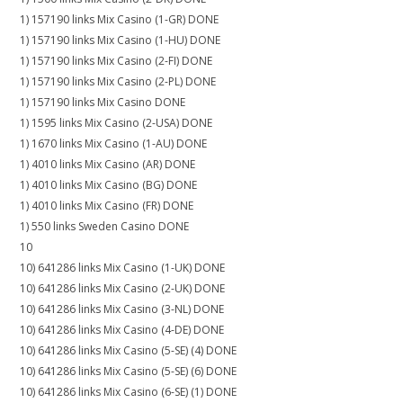
1) 157190 links Mix Casino (1-GR) DONE
1) 157190 links Mix Casino (1-HU) DONE
1) 157190 links Mix Casino (2-FI) DONE
1) 157190 links Mix Casino (2-PL) DONE
1) 157190 links Mix Casino DONE
1) 1595 links Mix Casino (2-USA) DONE
1) 1670 links Mix Casino (1-AU) DONE
1) 4010 links Mix Casino (AR) DONE
1) 4010 links Mix Casino (BG) DONE
1) 4010 links Mix Casino (FR) DONE
1) 550 links Sweden Casino DONE
10
10) 641286 links Mix Casino (1-UK) DONE
10) 641286 links Mix Casino (2-UK) DONE
10) 641286 links Mix Casino (3-NL) DONE
10) 641286 links Mix Casino (4-DE) DONE
10) 641286 links Mix Casino (5-SE) (4) DONE
10) 641286 links Mix Casino (5-SE) (6) DONE
10) 641286 links Mix Casino (6-SE) (1) DONE