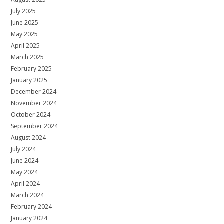
July 2025
June 2025
May 2025
April 2025
March 2025
February 2025
January 2025
December 2024
November 2024
October 2024
September 2024
August 2024
July 2024
June 2024
May 2024
April 2024
March 2024
February 2024
January 2024