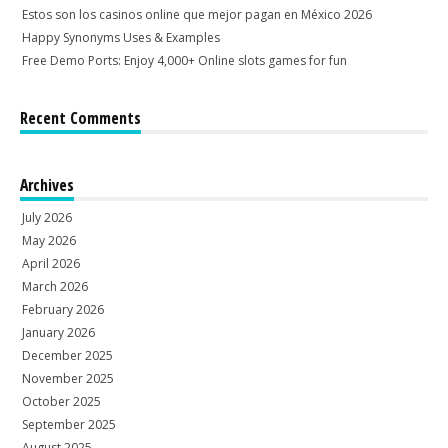
Estos son los casinos online que mejor pagan en México 2026
Happy Synonyms Uses & Examples
Free Demo Ports: Enjoy 4,000+ Online slots games for fun
Recent Comments
Archives
July 2026
May 2026
April 2026
March 2026
February 2026
January 2026
December 2025
November 2025
October 2025
September 2025
August 2025