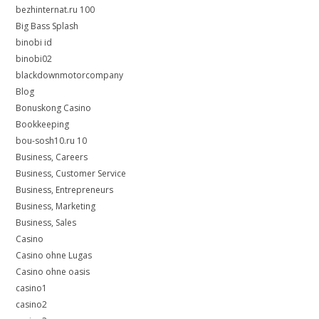
bezhinternat.ru 100
Big Bass Splash
binobi id
binobi02
blackdownmotorcompany
Blog
Bonuskong Casino
Bookkeeping
bou-sosh10.ru 10
Business, Careers
Business, Customer Service
Business, Entrepreneurs
Business, Marketing
Business, Sales
Casino
Casino ohne Lugas
Casino ohne oasis
casino1
casino2