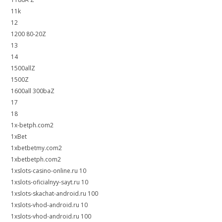
11k
12
1200 80-20Z
13
14
1500allZ
1500Z
1600all 300baZ
17
18
1x-betph.com2
1xBet
1xbetbetmy.com2
1xbetbetph.com2
1xslots-casino-online.ru 10
1xslots-oficialnyy-sayt.ru 10
1xslots-skachat-android.ru 100
1xslots-vhod-android.ru 10
1xslots-vhod-android.ru 100