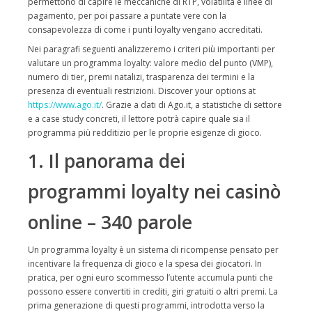
permettono di capire le meccaniche di RTP, volatilità e linee di
pagamento, per poi passare a puntate vere con la
consapevolezza di come i punti loyalty vengano accreditati.
Nei paragrafi seguenti analizzeremo i criteri più importanti per
valutare un programma loyalty: valore medio del punto (VMP),
numero di tier, premi natalizi, trasparenza dei termini e la
presenza di eventuali restrizioni. Discover your options at
https://www.ago.it/
. Grazie a dati di Ago.it, a statistiche di settore
e a case study concreti, il lettore potrà capire quale sia il
programma più redditizio per le proprie esigenze di gioco.
1. Il panorama dei
programmi loyalty nei casinò
online – 340 parole
Un programma loyalty è un sistema di ricompense pensato per
incentivare la frequenza di gioco e la spesa dei giocatori. In
pratica, per ogni euro scommesso l’utente accumula punti che
possono essere convertiti in crediti, giri gratuiti o altri premi. La
prima generazione di questi programmi, introdotta verso la