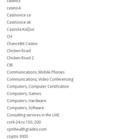
casino3
casino4
Casinovice ca
Casinovice uk
Casoola Καζίνο
CH
ChanceBit Casino
Chicken Road
Chicken Road 2
CIB
Communications, Mobile Phones
Communications, Video Conferencing
Computers, Computer Certification
Computers, Games
Computers, Hardware
Computers, Software
Consulting services in the UAE
cork-24.ru 150, 200
cpmhealthgrades.com
crypto 3003