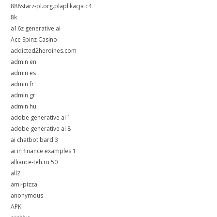
888starz-pl.org.plaplikacja c4
8k
a16z generative ai
Ace Spinz Casino
addicted2heroines.com
admin en
admin es
admin fr
admin gr
admin hu
adobe generative ai 1
adobe generative ai 8
ai chatbot bard 3
ai in finance examples 1
alliance-teh.ru 50
allZ
ami-pizza
anonymous
APK