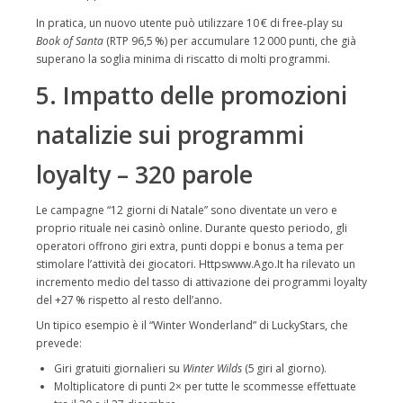
In pratica, un nuovo utente può utilizzare 10 € di free‑play su
Book of Santa
(RTP 96,5 %) per accumulare 12 000 punti, che già
superano la soglia minima di riscatto di molti programmi.
5. Impatto delle promozioni
natalizie sui programmi
loyalty – 320 parole
Le campagne “12 giorni di Natale” sono diventate un vero e
proprio rituale nei casinò online. Durante questo periodo, gli
operatori offrono giri extra, punti doppi e bonus a tema per
stimolare l’attività dei giocatori. Httpswww.Ago.It ha rilevato un
incremento medio del tasso di attivazione dei programmi loyalty
del +27 % rispetto al resto dell’anno.
Un tipico esempio è il “Winter Wonderland” di LuckyStars, che
prevede:
Giri gratuiti giornalieri su
Winter Wilds
(5 giri al giorno).
Moltiplicatore di punti 2× per tutte le scommesse effettuate