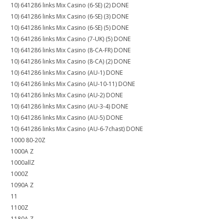
10) 641286 links Mix Casino (6-SE) (2) DONE
10) 641286 links Mix Casino (6-SE) (3) DONE
10) 641286 links Mix Casino (6-SE) (5) DONE
10) 641286 links Mix Casino (7-UK) (5) DONE
10) 641286 links Mix Casino (8-CA-FR) DONE
10) 641286 links Mix Casino (8-CA) (2) DONE
10) 641286 links Mix Casino (AU-1) DONE
10) 641286 links Mix Casino (AU-10-11) DONE
10) 641286 links Mix Casino (AU-2) DONE
10) 641286 links Mix Casino (AU-3-4) DONE
10) 641286 links Mix Casino (AU-5) DONE
10) 641286 links Mix Casino (AU-6-7chast) DONE
1000 80-20Z
1000A Z
1000allZ
1000Z
1090A Z
11
1100Z
1180A Z