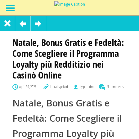
Natale, Bonus Gratis e Fedeltà:
Come Scegliere il Programma
Loyalty più Redditizio nei
Casinò Online
April 30, 2026
Uncategorized
by puradm
No comments
Natale, Bonus Gratis e
Fedeltà: Come Scegliere il
Programma Loyalty più