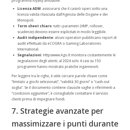
programma loyalty affidabile:
Licenza ADM
: assicurarsi che il casinò operi sotto una
licenza valida rilasciata dall’Agenzia delle Dogane e dei
Monopoli.
Term sheet chiaro
: tutti i parametri (VMP, rollover,
scadenze) devono essere esplicitati in modo leggibile.
Audit indipendente
: alcuni operatori pubblicano report di
audit effettuati da eCOGRA o Gaming Laboratories
International.
Segnalazioni
: Httpswww.Ago.It monitora costantemente le
segnalazioni degli utenti; al 2024 solo 4 casi su 150
programmi hanno mostrato pratiche ingannevoli.
Per leggere tra le righe, è utile cercare parole chiave come
“limitato a giochi selezionati”, “validità 30 giorni” o “cash‑out
soglia”. Se il documento contiene clausole vaghe o riferimenti a
“condizioni aggiuntive”, è consigliabile contattare il servizio
clienti prima di impegnare fondi.
7. Strategie avanzate per
massimizzare i punti durante