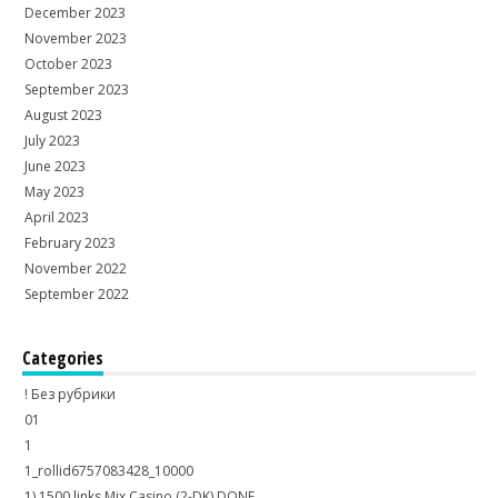
December 2023
November 2023
October 2023
September 2023
August 2023
July 2023
June 2023
May 2023
April 2023
February 2023
November 2022
September 2022
Categories
! Без рубрики
01
1
1_rollid6757083428_10000
1) 1500 links Mix Casino (2-DK) DONE