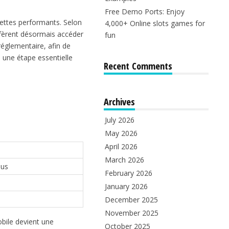
Free Demo Ports: Enjoy
ettes performants. Selon
4,000+ Online slots games for
éfèrent désormais accéder
fun
églementaire, afin de
e une étape essentielle
Recent Comments
Archives
July 2026
May 2026
April 2026
March 2026
nus
February 2026
January 2026
December 2025
November 2025
obile devient une
October 2025