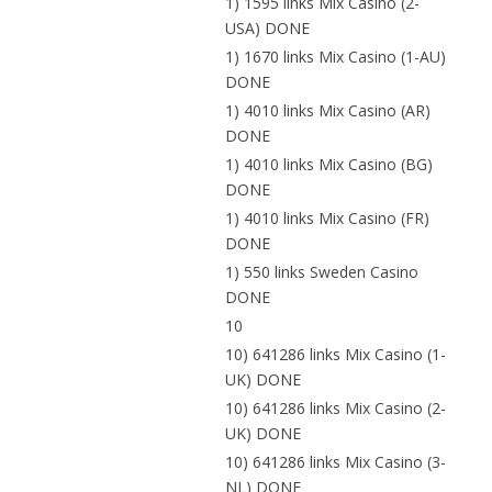
1) 1595 links Mix Casino (2-
USA) DONE
1) 1670 links Mix Casino (1-AU)
DONE
1) 4010 links Mix Casino (AR)
DONE
1) 4010 links Mix Casino (BG)
DONE
1) 4010 links Mix Casino (FR)
DONE
1) 550 links Sweden Casino
DONE
10
10) 641286 links Mix Casino (1-
UK) DONE
10) 641286 links Mix Casino (2-
UK) DONE
10) 641286 links Mix Casino (3-
NL) DONE