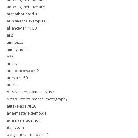
adobe generative ai 8
ai chatbot bard 3
ai in finance examples 1
alliance-teh.ru 50
allZ
ami-pizza
anonymous
APK
archive
ariaforacow.com2
arteza.ru 50
articles
Arts & Entertainment, Music
Arts & Entertainment, Photography
auteka-aba.ru 20
avia-masters-demo.de
aviamastersdemo.fr
Bahiscom
balajipackersnoida.in c1