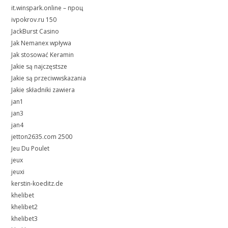
it.winspark.online – проц
ivpokrov.ru 150
JackBurst Casino
Jak Nemanex wpływa
Jak stosować Keramin
Jakie są najczęstsze
Jakie są przeciwwskazania
Jakie składniki zawiera
jan1
jan3
jan4
jetton2635.com 2500
Jeu Du Poulet
jeux
jeuxi
kerstin-koeditz.de
khelibet
khelibet2
khelibet3