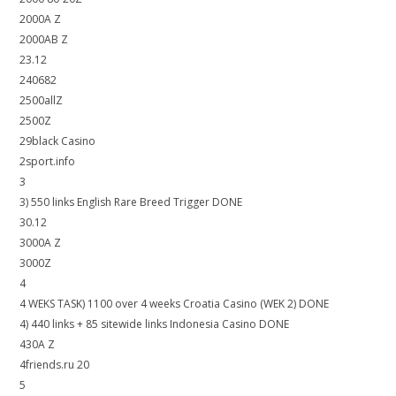
2000A Z
2000AB Z
23.12
240682
2500allZ
2500Z
29black Casino
2sport.info
3
3) 550 links English Rare Breed Trigger DONE
30.12
3000A Z
3000Z
4
4 WEKS TASK) 1100 over 4 weeks Croatia Casino (WEK 2) DONE
4) 440 links + 85 sitewide links Indonesia Casino DONE
430A Z
4friends.ru 20
5