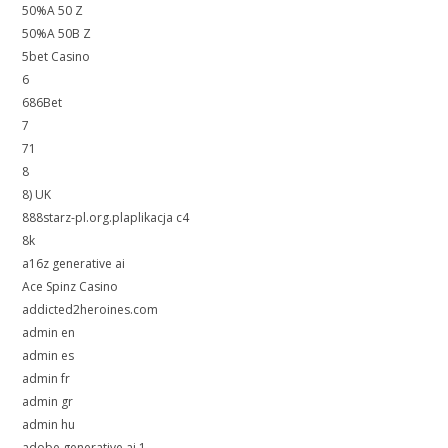
50%A 50 Z
50%A 50B Z
5bet Casino
6
686Bet
7
71
8
8) UK
888starz-pl.org.plaplikacja c4
8k
a16z generative ai
Ace Spinz Casino
addicted2heroines.com
admin en
admin es
admin fr
admin gr
admin hu
adobe generative ai 1