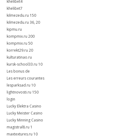
khelibet4
khelibet7
kilmezedu.ru 150
kilmezedu.ru 36, 20
kipmu.ru
kompmix.ru 200
kompmix.ru 50
korrekt29.ru 20
kulturatinao.ru
kursk-school33.ru 10
Les bonus de
Les erreurs courantes
lesparksad.ru 10
lightnovosti.ru 150
login
Lucky Elektra Casino
Lucky Meister Casino
Lucky Minning Casino
magistral8.ru 1
maxtextures.ru 10