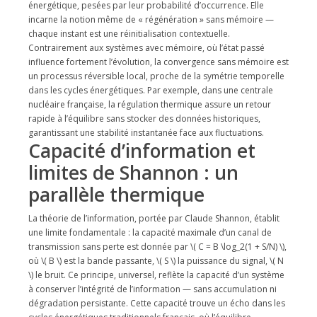
énergétique, pesées par leur probabilité d’occurrence. Elle
incarne la notion même de « régénération » sans mémoire —
chaque instant est une réinitialisation contextuelle.
Contrairement aux systèmes avec mémoire, où l’état passé
influence fortement l’évolution, la convergence sans mémoire est
un processus réversible local, proche de la symétrie temporelle
dans les cycles énergétiques. Par exemple, dans une centrale
nucléaire française, la régulation thermique assure un retour
rapide à l’équilibre sans stocker des données historiques,
garantissant une stabilité instantanée face aux fluctuations.
Capacité d’information et
limites de Shannon : un
parallèle thermique
La théorie de l’information, portée par Claude Shannon, établit
une limite fondamentale : la capacité maximale d’un canal de
transmission sans perte est donnée par \( C = B \log_2(1 + S/N) \),
où \( B \) est la bande passante, \( S \) la puissance du signal, \( N
\) le bruit. Ce principe, universel, reflète la capacité d’un système
à conserver l’intégrité de l’information — sans accumulation ni
dégradation persistante. Cette capacité trouve un écho dans les