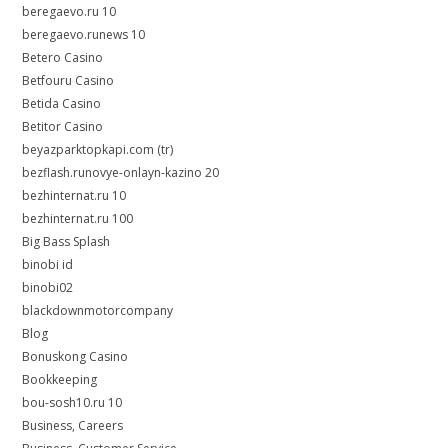
beregaevo.ru 10
beregaevo.runews 10
Betero Casino
Betfouru Casino
Betida Casino
Betitor Casino
beyazparktopkapi.com (tr)
bezflash.runovye-onlayn-kazino 20
bezhinternat.ru 10
bezhinternat.ru 100
Big Bass Splash
binobi id
binobi02
blackdownmotorcompany
Blog
Bonuskong Casino
Bookkeeping
bou-sosh10.ru 10
Business, Careers