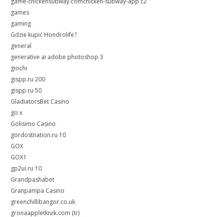
game-chickensubway.comchicken-subway-app c2
games
gaming
Gdzie kupić Hondrolife?
general
generative ai adobe photoshop 3
giochi
gispp.ru 200
gispp.ru 50
GladiatorsBet Casino
go x
Golisimo Casino
gordostnation.ru 10
GOX
GOX1
gp2ui.ru 10
Grandpashabet
Granpampa Casino
greenchillibangor.co.uk
gronaappletkivik.com (tr)