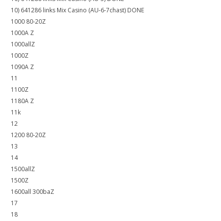
10) 641286 links Mix Casino (AU-6-7chast) DONE
1000 80-20Z
1000A Z
1000allZ
1000Z
1090A Z
11
1100Z
1180A Z
11k
12
1200 80-20Z
13
14
1500allZ
1500Z
1600all 300baZ
17
18