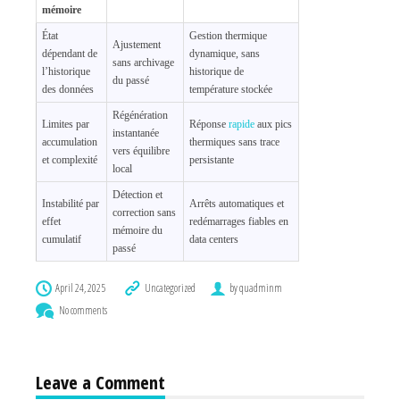
mémoire
État
Gestion thermique
Ajustement
dépendant de
dynamique, sans
sans archivage
l’historique
historique de
du passé
des données
température stockée
Régénération
Limites par
Réponse
rapide
aux pics
instantanée
accumulation
thermiques sans trace
vers équilibre
et complexité
persistante
local
Détection et
Instabilité par
Arrêts automatiques et
correction sans
effet
redémarrages fiables en
mémoire du
cumulatif
data centers
passé
April 24, 2025
Uncategorized
by quadminm
No comments
Leave a Comment