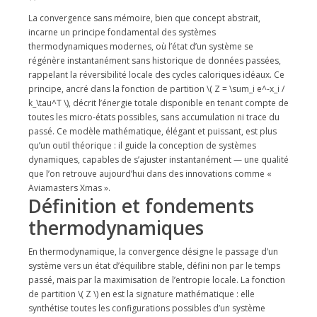
La convergence sans mémoire, bien que concept abstrait,
incarne un principe fondamental des systèmes
thermodynamiques modernes, où l’état d’un système se
régénère instantanément sans historique de données passées,
rappelant la réversibilité locale des cycles caloriques idéaux. Ce
principe, ancré dans la fonction de partition \( Z = \sum_i e^-x_i /
k_\tau^T \), décrit l’énergie totale disponible en tenant compte de
toutes les micro-états possibles, sans accumulation ni trace du
passé. Ce modèle mathématique, élégant et puissant, est plus
qu’un outil théorique : il guide la conception de systèmes
dynamiques, capables de s’ajuster instantanément — une qualité
que l’on retrouve aujourd’hui dans des innovations comme «
Aviamasters Xmas ».
Définition et fondements
thermodynamiques
En thermodynamique, la convergence désigne le passage d’un
système vers un état d’équilibre stable, défini non par le temps
passé, mais par la maximisation de l’entropie locale. La fonction
de partition \( Z \) en est la signature mathématique : elle
synthétise toutes les configurations possibles d’un système