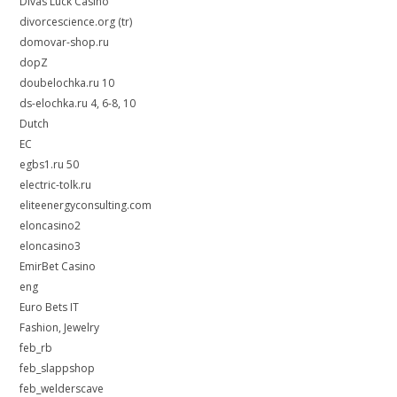
Divas Luck Casino
divorcescience.org (tr)
domovar-shop.ru
dopZ
doubelochka.ru 10
ds-elochka.ru 4, 6-8, 10
Dutch
EC
egbs1.ru 50
electric-tolk.ru
eliteenergyconsulting.com
eloncasino2
eloncasino3
EmirBet Casino
eng
Euro Bets IT
Fashion, Jewelry
feb_rb
feb_slappshop
feb_welderscave