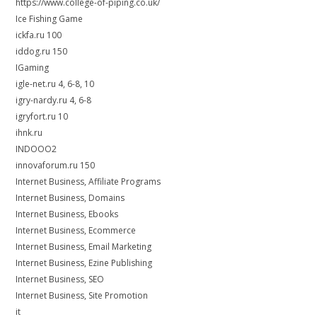
https://www.college-of-piping.co.uk/
Ice Fishing Game
ickfa.ru 100
iddog.ru 150
IGaming
igle-net.ru 4, 6-8, 10
igry-nardy.ru 4, 6-8
igryfort.ru 10
ihnk.ru
INDOOO2
innovaforum.ru 150
Internet Business, Affiliate Programs
Internet Business, Domains
Internet Business, Ebooks
Internet Business, Ecommerce
Internet Business, Email Marketing
Internet Business, Ezine Publishing
Internet Business, SEO
Internet Business, Site Promotion
it