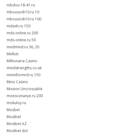
mbdou-18-41.ru
mbousosh10.ru 10
mbousosh10.ru 100
mdash.ru 150
mds-online.ru 200
mds-online.ru 50
medmind.ru 36, 20
Melbet
Millionaria Casino
mindstrengths.co.uk
mininformrd.ru 150
Mino Casino
Mission Uncrossable
moesoznanye.ru 200
mokuloy.ru
Mosbet
Mostbet
Mostbet AZ
Mostbet dol