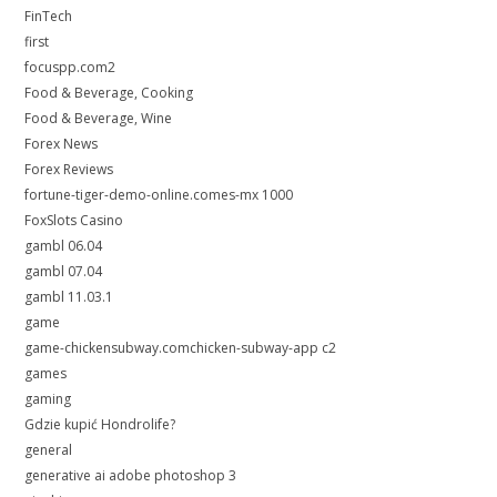
FinTech
first
focuspp.com2
Food & Beverage, Cooking
Food & Beverage, Wine
Forex News
Forex Reviews
fortune-tiger-demo-online.comes-mx 1000
FoxSlots Casino
gambl 06.04
gambl 07.04
gambl 11.03.1
game
game-chickensubway.comchicken-subway-app c2
games
gaming
Gdzie kupić Hondrolife?
general
generative ai adobe photoshop 3