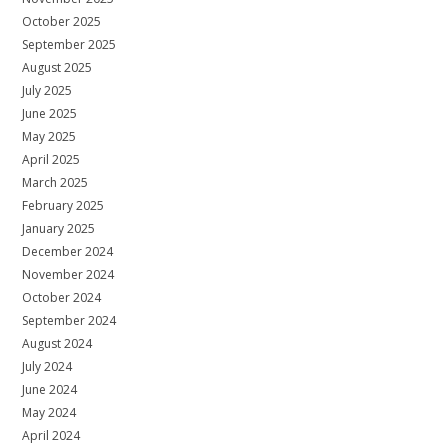
October 2025
September 2025
August 2025
July 2025
June 2025
May 2025
April 2025
March 2025
February 2025
January 2025
December 2024
November 2024
October 2024
September 2024
August 2024
July 2024
June 2024
May 2024
April 2024