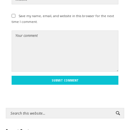
Save my name, email, and website in this browser for the next
time I comment.
SUBMIT COMMENT