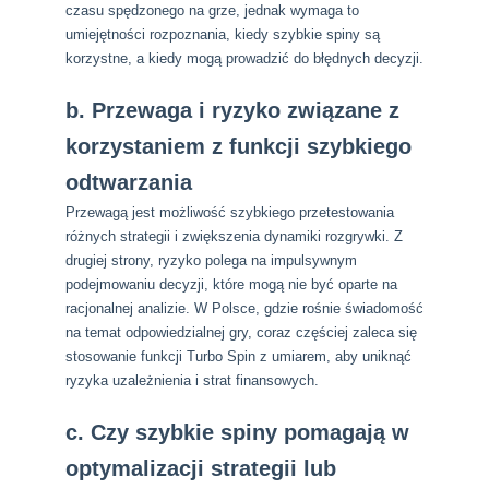
czasu spędzonego na grze, jednak wymaga to
umiejętności rozpoznania, kiedy szybkie spiny są
korzystne, a kiedy mogą prowadzić do błędnych decyzji.
b. Przewaga i ryzyko związane z
korzystaniem z funkcji szybkiego
odtwarzania
Przewagą jest możliwość szybkiego przetestowania
różnych strategii i zwiększenia dynamiki rozgrywki. Z
drugiej strony, ryzyko polega na impulsywnym
podejmowaniu decyzji, które mogą nie być oparte na
racjonalnej analizie. W Polsce, gdzie rośnie świadomość
na temat odpowiedzialnej gry, coraz częściej zaleca się
stosowanie funkcji Turbo Spin z umiarem, aby uniknąć
ryzyka uzależnienia i strat finansowych.
c. Czy szybkie spiny pomagają w
optymalizacji strategii lub