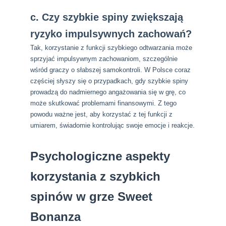
c. Czy szybkie spiny zwiększają
ryzyko impulsywnych zachowań?
Tak, korzystanie z funkcji szybkiego odtwarzania może
sprzyjać impulsywnym zachowaniom, szczególnie
wśród graczy o słabszej samokontroli. W Polsce coraz
częściej słyszy się o przypadkach, gdy szybkie spiny
prowadzą do nadmiernego angażowania się w grę, co
może skutkować problemami finansowymi. Z tego
powodu ważne jest, aby korzystać z tej funkcji z
umiarem, świadomie kontrolując swoje emocje i reakcje.
Psychologiczne aspekty
korzystania z szybkich
spinów w grze Sweet
Bonanza