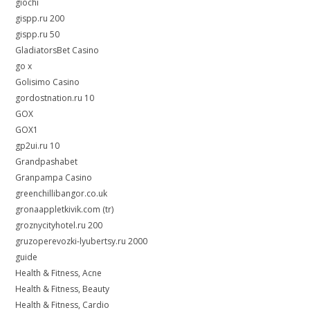
giochi
gispp.ru 200
gispp.ru 50
GladiatorsBet Casino
go x
Golisimo Casino
gordostnation.ru 10
GOX
GOX1
gp2ui.ru 10
Grandpashabet
Granpampa Casino
greenchillibangor.co.uk
gronaappletkivik.com (tr)
groznycityhotel.ru 200
gruzoperevozki-lyubertsy.ru 2000
guide
Health & Fitness, Acne
Health & Fitness, Beauty
Health & Fitness, Cardio