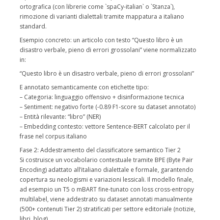
ortografica (con librerie come `spaCy-italian` o `Stanza`),
rimozione di varianti dialettali tramite mappatura a italiano
standard.
Esempio concreto: un articolo con testo “Questo libro è un
disastro verbale, pieno di errori grossolani” viene normalizzato
in:
“Questo libro è un disastro verbale, pieno di errori grossolani”
E annotato semanticamente con etichette tipo:
– Categoria: linguaggio offensivo + disinformazione tecnica
– Sentiment: negativo forte (-0.89 F1-score su dataset annotato)
– Entità rilevante: “libro” (NER)
– Embedding contesto: vettore Sentence-BERT calcolato per il
frase nel corpus italiano
Fase 2: Addestramento del classificatore semantico Tier 2
Si costruisce un vocabolario contestuale tramite BPE (Byte Pair
Encoding) adattato all’italiano dialettale e formale, garantendo
copertura su neologismi e variazioni lessicali. Il modello finale,
ad esempio un T5 o mBART fine-tunato con loss cross-entropy
multilabel, viene addestrato su dataset annotati manualmente
(500+ contenuti Tier 2) stratificati per settore editoriale (notizie,
libri, blog).