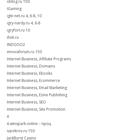
iddog.ru 150
IGaming
igle-net.ru 4, 6-8, 10
igry-nardy.ru 4, 6-8
igryfort.ru 10
ihnk.ru
INDOOO2
innovaforum.ru 150
Internet Business, Affiliate Programs
Internet Business, Domains
Internet Business, Ebooks
Internet Business, Ecommerce
Internet Business, Email Marketing
Internet Business, Ezine Publishing
Internet Business, SEO
Internet Business, Site Promotion
it
it.winspark.online – проц
ivpokrov.ru 150
JackBurst Casino