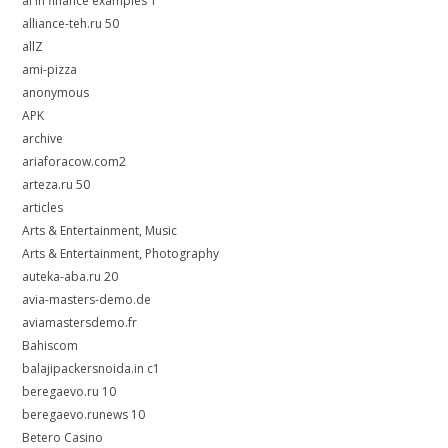
ai in finance examples 1
alliance-teh.ru 50
allZ
ami-pizza
anonymous
APK
archive
ariaforacow.com2
arteza.ru 50
articles
Arts & Entertainment, Music
Arts & Entertainment, Photography
auteka-aba.ru 20
avia-masters-demo.de
aviamastersdemo.fr
Bahiscom
balajipackersnoida.in c1
beregaevo.ru 10
beregaevo.runews 10
Betero Casino