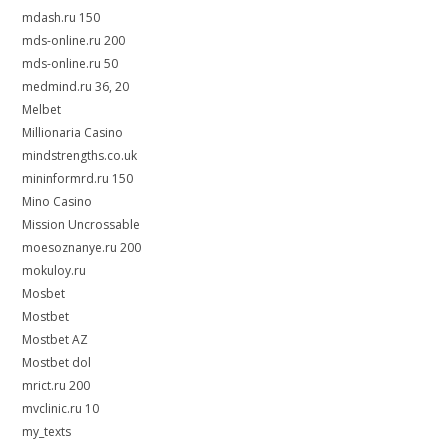
mdash.ru 150
mds-online.ru 200
mds-online.ru 50
medmind.ru 36, 20
Melbet
Millionaria Casino
mindstrengths.co.uk
mininformrd.ru 150
Mino Casino
Mission Uncrossable
moesoznanye.ru 200
mokuloy.ru
Mosbet
Mostbet
Mostbet AZ
Mostbet dol
mrict.ru 200
mvclinic.ru 10
my_texts