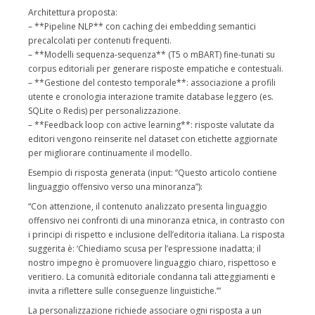
Architettura proposta:
– **Pipeline NLP** con caching dei embedding semantici
precalcolati per contenuti frequenti.
– **Modelli sequenza-sequenza** (T5 o mBART) fine-tunati su
corpus editoriali per generare risposte empatiche e contestuali.
– **Gestione del contesto temporale**: associazione a profili
utente e cronologia interazione tramite database leggero (es.
SQLite o Redis) per personalizzazione.
– **Feedback loop con active learning**: risposte valutate da
editori vengono reinserite nel dataset con etichette aggiornate
per migliorare continuamente il modello.
Esempio di risposta generata (input: “Questo articolo contiene
linguaggio offensivo verso una minoranza”):
“Con attenzione, il contenuto analizzato presenta linguaggio
offensivo nei confronti di una minoranza etnica, in contrasto con
i principi di rispetto e inclusione dell’editoria italiana. La risposta
suggerita è: ‘Chiediamo scusa per l’espressione inadatta; il
nostro impegno è promuovere linguaggio chiaro, rispettoso e
veritiero. La comunità editoriale condanna tali atteggiamenti e
invita a riflettere sulle conseguenze linguistiche.’”
La personalizzazione richiede associare ogni risposta a un