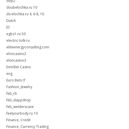
dopZ
doubelochka.ru 10
ds-elochka.ru 4, 6-8, 10
Dutch
EC
egbs1.ru 50
electric-tolk.ru
eliteenergyconsulting.com
eloncasino2
eloncasino3
EmirBet Casino
eng
Euro Bets IT
Fashion, Jewelry
feb_rb
feb_slappshop
feb_welderscave
feelyourbody.ru 10
Finance, Credit
Finance, Currency Trading