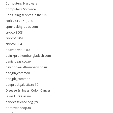
Computers, Hardware
Computers, Software
Consulting services in the UAE
cork-24.ru 150, 200
cpmhealthgrades.com
crypto 3003
crypto10.04
crypto1004
daavdeev.ru 100
dainikprothombangladesh.com
danieldeasy.co.uk
davidpowell-thompson.co.uk
dec_bh_common
dec_pb_common
deeprockgalactic.ru 10
Disease & Illness, Colon Cancer
Divas Luck Casino
divorcescience.org (tr)
domovar-shop.ru