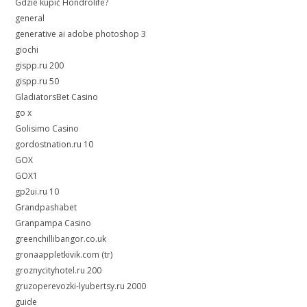
Gdzie kupić Hondrolife?
general
generative ai adobe photoshop 3
giochi
gispp.ru 200
gispp.ru 50
GladiatorsBet Casino
go x
Golisimo Casino
gordostnation.ru 10
GOX
GOX1
gp2ui.ru 10
Grandpashabet
Granpampa Casino
greenchillibangor.co.uk
gronaappletkivik.com (tr)
groznycityhotel.ru 200
gruzoperevozki-lyubertsy.ru 2000
guide