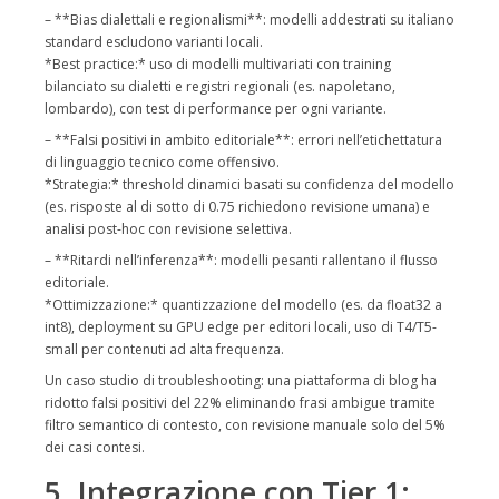
– **Bias dialettali e regionalismi**: modelli addestrati su italiano
standard escludono varianti locali.
*Best practice:* uso di modelli multivariati con training
bilanciato su dialetti e registri regionali (es. napoletano,
lombardo), con test di performance per ogni variante.
– **Falsi positivi in ambito editoriale**: errori nell’etichettatura
di linguaggio tecnico come offensivo.
*Strategia:* threshold dinamici basati su confidenza del modello
(es. risposte al di sotto di 0.75 richiedono revisione umana) e
analisi post-hoc con revisione selettiva.
– **Ritardi nell’inferenza**: modelli pesanti rallentano il flusso
editoriale.
*Ottimizzazione:* quantizzazione del modello (es. da float32 a
int8), deployment su GPU edge per editori locali, uso di T4/T5-
small per contenuti ad alta frequenza.
Un caso studio di troubleshooting: una piattaforma di blog ha
ridotto falsi positivi del 22% eliminando frasi ambigue tramite
filtro semantico di contesto, con revisione manuale solo del 5%
dei casi contesi.
5. Integrazione con Tier 1: