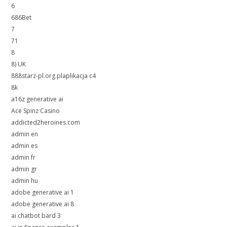
6
686Bet
7
71
8
8) UK
888starz-pl.org.plaplikacja c4
8k
a16z generative ai
Ace Spinz Casino
addicted2heroines.com
admin en
admin es
admin fr
admin gr
admin hu
adobe generative ai 1
adobe generative ai 8
ai chatbot bard 3