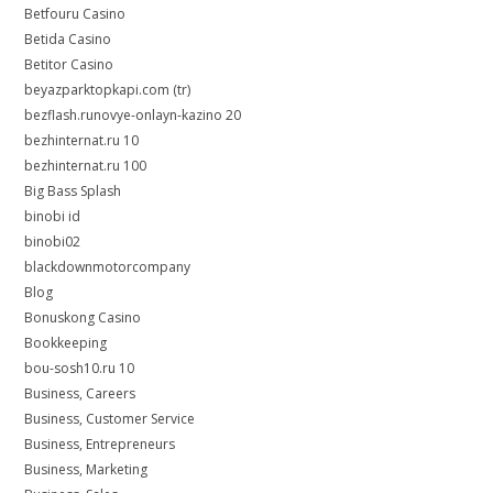
Betfouru Casino
Betida Casino
Betitor Casino
beyazparktopkapi.com (tr)
bezflash.runovye-onlayn-kazino 20
bezhinternat.ru 10
bezhinternat.ru 100
Big Bass Splash
binobi id
binobi02
blackdownmotorcompany
Blog
Bonuskong Casino
Bookkeeping
bou-sosh10.ru 10
Business, Careers
Business, Customer Service
Business, Entrepreneurs
Business, Marketing