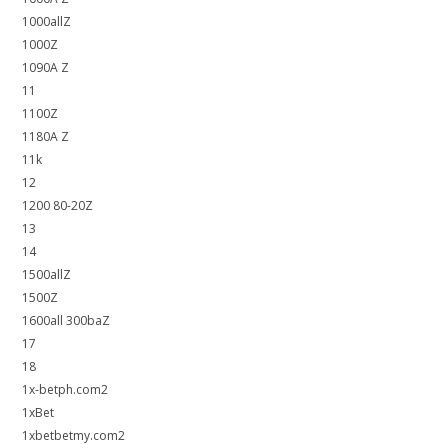
1000allZ
1000Z
1090A Z
11
1100Z
1180A Z
11k
12
1200 80-20Z
13
14
1500allZ
1500Z
1600all 300baZ
17
18
1x-betph.com2
1xBet
1xbetbetmy.com2