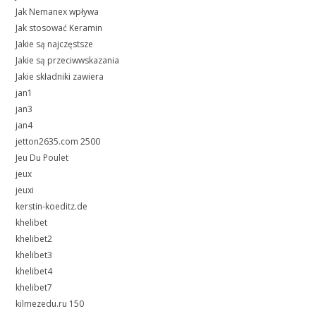
Jak Nemanex wpływa
Jak stosować Keramin
Jakie są najczęstsze
Jakie są przeciwwskazania
Jakie składniki zawiera
jan1
jan3
jan4
jetton2635.com 2500
Jeu Du Poulet
jeux
jeuxi
kerstin-koeditz.de
khelibet
khelibet2
khelibet3
khelibet4
khelibet7
kilmezedu.ru 150