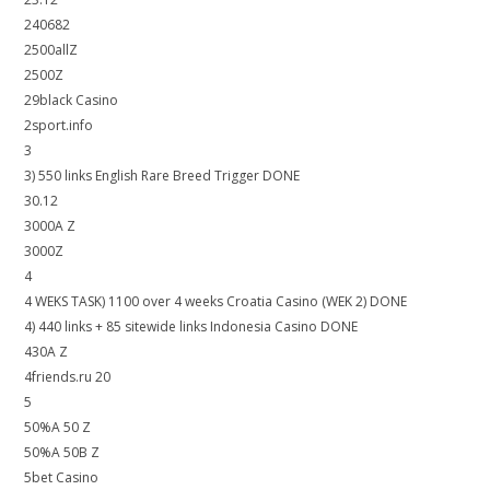
240682
2500allZ
2500Z
29black Casino
2sport.info
3
3) 550 links English Rare Breed Trigger DONE
30.12
3000A Z
3000Z
4
4 WEKS TASK) 1100 over 4 weeks Croatia Casino (WEK 2) DONE
4) 440 links + 85 sitewide links Indonesia Casino DONE
430A Z
4friends.ru 20
5
50%A 50 Z
50%A 50B Z
5bet Casino