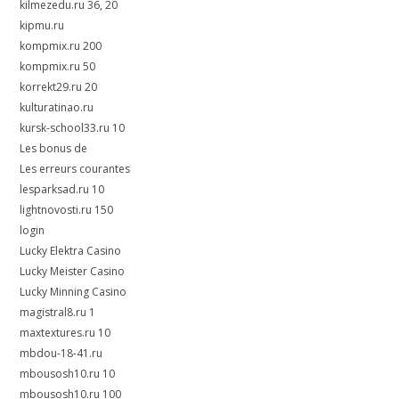
kilmezedu.ru 36, 20
kipmu.ru
kompmix.ru 200
kompmix.ru 50
korrekt29.ru 20
kulturatinao.ru
kursk-school33.ru 10
Les bonus de
Les erreurs courantes
lesparksad.ru 10
lightnovosti.ru 150
login
Lucky Elektra Casino
Lucky Meister Casino
Lucky Minning Casino
magistral8.ru 1
maxtextures.ru 10
mbdou-18-41.ru
mbousosh10.ru 10
mbousosh10.ru 100