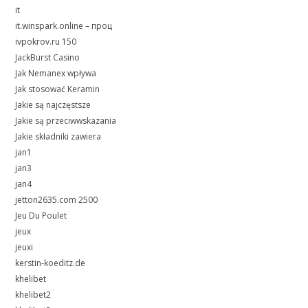
it
it.winspark.online – проц
ivpokrov.ru 150
JackBurst Casino
Jak Nemanex wpływa
Jak stosować Keramin
Jakie są najczęstsze
Jakie są przeciwwskazania
Jakie składniki zawiera
jan1
jan3
jan4
jetton2635.com 2500
Jeu Du Poulet
jeux
jeuxi
kerstin-koeditz.de
khelibet
khelibet2