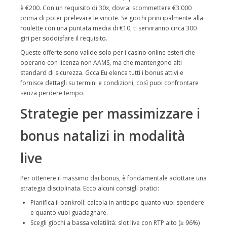
è €200. Con un requisito di 30x, dovrai scommettere €3.000
prima di poter prelevare le vincite. Se giochi principalmente alla
roulette con una puntata media di €10, ti serviranno circa 300
giri per soddisfare il requisito.
Queste offerte sono valide solo per i casino online esteri che
operano con licenza non AAMS, ma che mantengono alti
standard di sicurezza. Gcca.Eu elenca tutti i bonus attivi e
fornisce dettagli su termini e condizioni, così puoi confrontare
senza perdere tempo.
Strategie per massimizzare i
bonus natalizi in modalità
live
Per ottenere il massimo dai bonus, è fondamentale adottare una
strategia disciplinata. Ecco alcuni consigli pratici:
Pianifica il bankroll: calcola in anticipo quanto vuoi spendere
e quanto vuoi guadagnare.
Scegli giochi a bassa volatilità: slot live con RTP alto (≥ 96%)