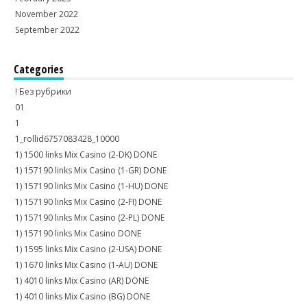
November 2022
September 2022
Categories
! Без рубрики
01
1
1_rollid6757083428_10000
1) 1500 links Mix Casino (2-DK) DONE
1) 157190 links Mix Casino (1-GR) DONE
1) 157190 links Mix Casino (1-HU) DONE
1) 157190 links Mix Casino (2-FI) DONE
1) 157190 links Mix Casino (2-PL) DONE
1) 157190 links Mix Casino DONE
1) 1595 links Mix Casino (2-USA) DONE
1) 1670 links Mix Casino (1-AU) DONE
1) 4010 links Mix Casino (AR) DONE
1) 4010 links Mix Casino (BG) DONE