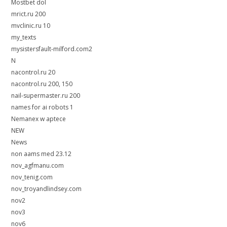
Mostbet dol
mrict.ru 200
mvclinic.ru 10
my_texts
mysistersfault-milford.com2
N
nacontrol.ru 20
nacontrol.ru 200, 150
nail-supermaster.ru 200
names for ai robots 1
Nemanex w aptece
NEW
News
non aams med 23.12
nov_agfmanu.com
nov_tenig.com
nov_troyandlindsey.com
nov2
nov3
nov6