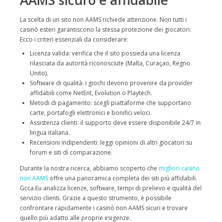
AAMS sicuro e affidabile
La scelta di un sito non AAMS richiede attenzione. Non tutti i
casinò esteri garantiscono la stessa protezione dei giocatori.
Ecco i criteri essenziali da considerare:
Licenza valida: verifica che il sito possieda una licenza
rilasciata da autorità riconosciute (Malta, Curaçao, Regno
Unito).
Software di qualità: i giochi devono provenire da provider
affidabili come NetEnt, Evolution o Playtech.
Metodi di pagamento: scegli piattaforme che supportano
carte, portafogli elettronici e bonifici veloci.
Assistenza clienti: il supporto deve essere disponibile 24/7 in
lingua italiana.
Recensioni indipendenti: leggi opinioni di altri giocatori su
forum e siti di comparazione.
Durante la nostra ricerca, abbiamo scoperto che
migliori casino
non AAMS
offre una panoramica completa dei siti più affidabili.
Gcca.Eu analizza licenze, software, tempi di prelievo e qualità del
servizio clienti. Grazie a questo strumento, è possibile
confrontare rapidamente i casinò non AAMS sicuri e trovare
quello più adatto alle proprie esigenze.