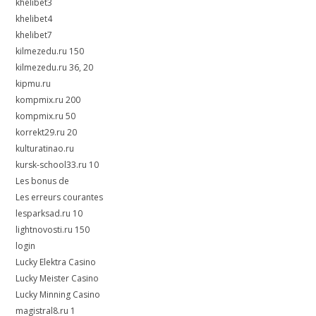
khelibet3
khelibet4
khelibet7
kilmezedu.ru 150
kilmezedu.ru 36, 20
kipmu.ru
kompmix.ru 200
kompmix.ru 50
korrekt29.ru 20
kulturatinao.ru
kursk-school33.ru 10
Les bonus de
Les erreurs courantes
lesparksad.ru 10
lightnovosti.ru 150
login
Lucky Elektra Casino
Lucky Meister Casino
Lucky Minning Casino
magistral8.ru 1