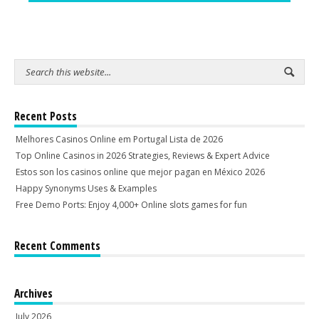
Recent Posts
Melhores Casinos Online em Portugal Lista de 2026
Top Online Casinos in 2026 Strategies, Reviews & Expert Advice
Estos son los casinos online que mejor pagan en México 2026
Happy Synonyms Uses & Examples
Free Demo Ports: Enjoy 4,000+ Online slots games for fun
Recent Comments
Archives
July 2026