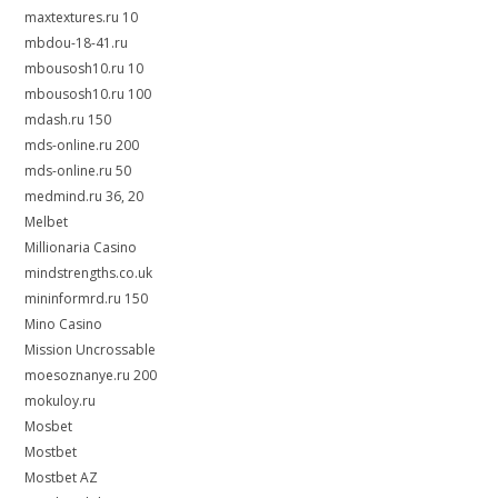
maxtextures.ru 10
mbdou-18-41.ru
mbousosh10.ru 10
mbousosh10.ru 100
mdash.ru 150
mds-online.ru 200
mds-online.ru 50
medmind.ru 36, 20
Melbet
Millionaria Casino
mindstrengths.co.uk
mininformrd.ru 150
Mino Casino
Mission Uncrossable
moesoznanye.ru 200
mokuloy.ru
Mosbet
Mostbet
Mostbet AZ