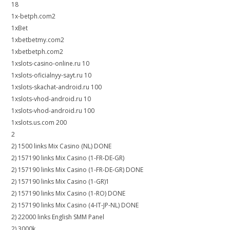
18
1x-betph.com2
1xBet
1xbetbetmy.com2
1xbetbetph.com2
1xslots-casino-online.ru 10
1xslots-oficialnyy-sayt.ru 10
1xslots-skachat-android.ru 100
1xslots-vhod-android.ru 10
1xslots-vhod-android.ru 100
1xslots.us.com 200
2
2) 1500 links Mix Casino (NL) DONE
2) 157190 links Mix Casino (1-FR-DE-GR)
2) 157190 links Mix Casino (1-FR-DE-GR) DONE
2) 157190 links Mix Casino (1-GR)1
2) 157190 links Mix Casino (1-RO) DONE
2) 157190 links Mix Casino (4-IT-JP-NL) DONE
2) 22000 links English SMM Panel
2) 3000k