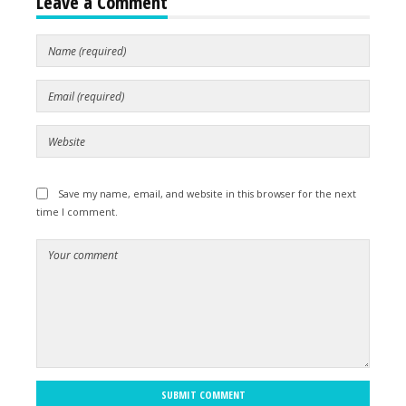
Leave a Comment
Save my name, email, and website in this browser for the next
time I comment.
SUBMIT COMMENT