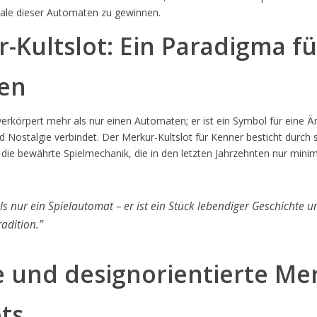
le dieser Automaten zu gewinnen.
-Kultslot: Ein Paradigma fü
ten
erkörpert mehr als nur einen Automaten; er ist ein Symbol für eine Ä
und Nostalgie verbindet. Der Merkur-Kultslot für Kenner besticht durch
 die bewährte Spielmechanik, die in den letzten Jahrzehnten nur min
als nur ein Spielautomat – er ist ein Stück lebendiger Geschichte 
adition.”
e und designorientierte Me
ots