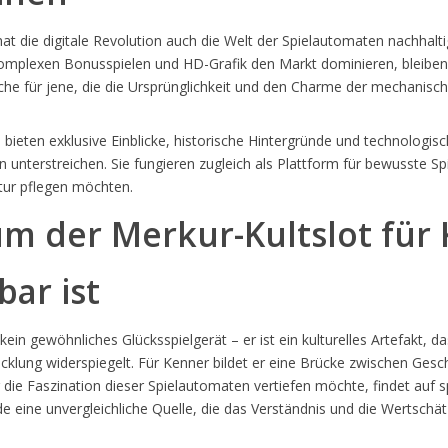
hat die digitale Revolution auch die Welt der Spielautomaten nachhalt
komplexen Bonusspielen und HD-Grafik den Markt dominieren, bleiben
ische für jene, die die Ursprünglichkeit und den Charme der mechanis
 bieten exklusive Einblicke, historische Hintergründe und technologisc
 unterstreichen. Sie fungieren zugleich als Plattform für bewusste S
ltur pflegen möchten.
um der Merkur-Kultslot für
bar ist
kein gewöhnliches Glücksspielgerät – er ist ein kulturelles Artefakt, d
lung widerspiegelt. Für Kenner bildet er eine Brücke zwischen Gesc
 die Faszination dieser Spielautomaten vertiefen möchte, findet auf sp
de eine unvergleichliche Quelle, die das Verständnis und die Wertschät