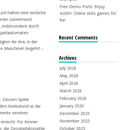
Free Demo Ports: Enjoy
und hatten eine einfache
4,000+ Online slots games for
k kamen zunehmend
fun
, insbesondere durch
 Spielautomaten.
Recent Comments
gten die Ära, in der
ese Maschinen begehrt –
Archives
July 2026
May 2026
April 2026
March 2026
February 2026
e. Dessen Spiele
January 2026
ers bedeutend ist die
mente vereinen.
December 2025
November 2025
 erreicht. Für Kenner
ik, die Designphilosophie
October 2025