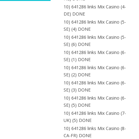
10) 641286 links Mix Casino (4-
DE) DONE
10) 641286 links Mix Casino (5-
SE) (4) DONE
10) 641286 links Mix Casino (5-
SE) (6) DONE
10) 641286 links Mix Casino (6-
SE) (1) DONE
10) 641286 links Mix Casino (6-
SE) (2) DONE
10) 641286 links Mix Casino (6-
SE) (3) DONE
10) 641286 links Mix Casino (6-
SE) (5) DONE
10) 641286 links Mix Casino (7-
UK) (5) DONE
10) 641286 links Mix Casino (8-
CA-FR) DONE