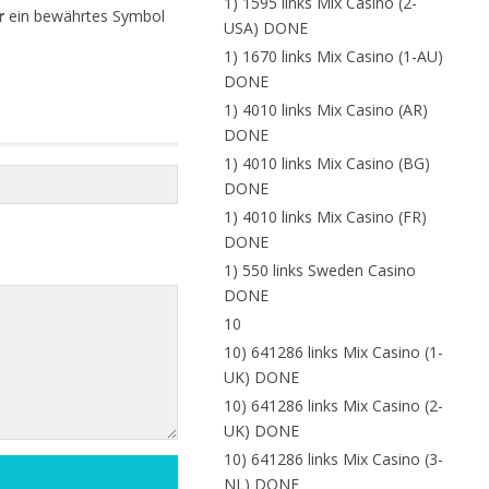
1) 1595 links Mix Casino (2-
r
ein bewährtes Symbol
USA) DONE
1) 1670 links Mix Casino (1-AU)
DONE
1) 4010 links Mix Casino (AR)
DONE
1) 4010 links Mix Casino (BG)
DONE
1) 4010 links Mix Casino (FR)
DONE
1) 550 links Sweden Casino
DONE
10
10) 641286 links Mix Casino (1-
UK) DONE
10) 641286 links Mix Casino (2-
UK) DONE
10) 641286 links Mix Casino (3-
NL) DONE