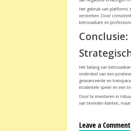
Het gebruik van platforms 
versterken. Door consistent
betrouwbare en professione
Conclusie:
Strategisc
Het belang van betrouwbare 
onderdeel van een positiev
geavanceerde en transparan
incidentele speler en een t
Door te investeren in robuus
van tevreden klanten, maar
Leave a Comment