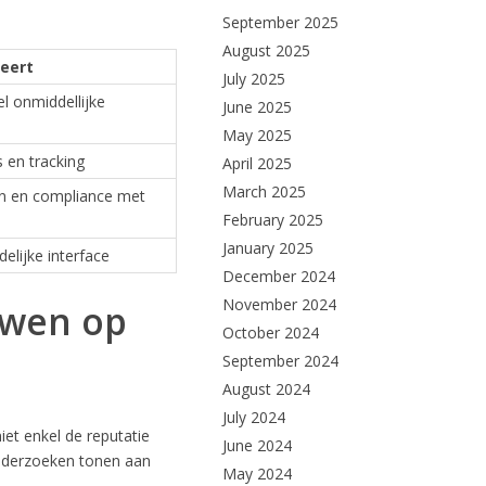
September 2025
August 2025
leert
July 2025
l onmiddellijke
June 2025
May 2025
s en tracking
April 2025
March 2025
en en compliance met
February 2025
January 2025
elijke interface
December 2024
November 2024
wen op
October 2024
September 2024
August 2024
July 2024
iet enkel de reputatie
June 2024
onderzoeken tonen aan
May 2024