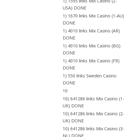
1) 1595 links Mix Casino (2-
USA) DONE
1) 1670 links Mix Casino (1-AU)
DONE
1) 4010 links Mix Casino (AR)
DONE
1) 4010 links Mix Casino (BG)
DONE
1) 4010 links Mix Casino (FR)
DONE
1) 550 links Sweden Casino
DONE
10
10) 641286 links Mix Casino (1-
UK) DONE
10) 641286 links Mix Casino (2-
UK) DONE
10) 641286 links Mix Casino (3-
NL) DONE