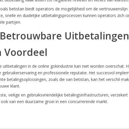
zoals betistan biedt operators de mogelijkheid om de vertrouwenslijn
e, snelle en duidelijke uitbetalingsprocessen kunnen operators zich 
le partijen.
 Betrouwbare Uitbetalingen
h Voordeel
uitbetalingen in de online gokindustrie kan niet worden overschat. He
e gebruikerservaring en professionele reputatie. Het succesvol imple
te betalingsoplossingen, zoals die van betistan, kan het verschil ma
rouwe klant.
te, veilige en gebruiksvriendelijke betalingsinfrastructuren, verzekert 
 ook van een duurzame groei in een concurrerende markt.