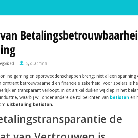
 van Betalingsbetrouwbaarhei
ing
egorized
by quadminm
 online gaming en sportweddenschappen brengt niet alleen spanning 
omtrent betrouwbaarheid en financiële zekerheid. Voor spelers is het
rlijk en transparant verloopt. In dit artikel duiken wij diep in het be
industrie, waarbij wij onder andere de rol belichten van
betistan
en 
dom
uitbetaling betistan
.
talingstransparantie de
at van Vertrouwen is