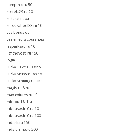
kompmix.ru 50
korrekt29.ru 20
kulturatinao.ru
kursk-school33.ru 10
Les bonus de
Les erreurs courantes
lesparksad.ru 10
lightnovosti.ru 150
login
Lucky Elektra Casino
Lucky Meister Casino
Lucky Minning Casino
magistral8.ru 1
maxtextures.ru 10
mbdou-18-41.ru
mbousosh10.ru 10
mbousosh10.ru 100
mdash.ru 150
mds-online.ru 200