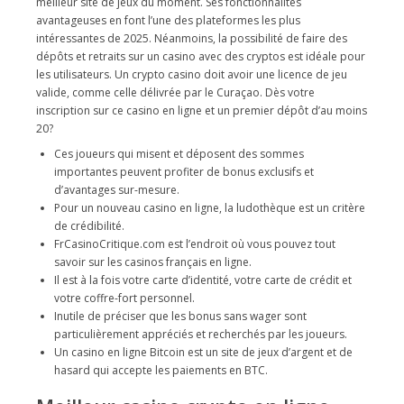
meilleur site de jeux du moment. Ses fonctionnalités
avantageuses en font l’une des plateformes les plus
intéressantes de 2025. Néanmoins, la possibilité de faire des
dépôts et retraits sur un casino avec des cryptos est idéale pour
les utilisateurs. Un crypto casino doit avoir une licence de jeu
valide, comme celle délivrée par le Curaçao. Dès votre
inscription sur ce casino en ligne et un premier dépôt d’au moins
20?
Ces joueurs qui misent et déposent des sommes
importantes peuvent profiter de bonus exclusifs et
d’avantages sur-mesure.
Pour un nouveau casino en ligne, la ludothèque est un critère
de crédibilité.
FrCasinoCritique.com est l’endroit où vous pouvez tout
savoir sur les casinos français en ligne.
Il est à la fois votre carte d’identité, votre carte de crédit et
votre coffre-fort personnel.
Inutile de préciser que les bonus sans wager sont
particulièrement appréciés et recherchés par les joueurs.
Un casino en ligne Bitcoin est un site de jeux d’argent et de
hasard qui accepte les paiements en BTC.