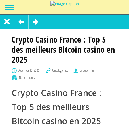
Crypto Casino France : Top 5
des meilleurs Bitcoin casino en
2025
December 10, 2025
Uncategorized
by quadminm
No comments
Crypto Casino France :
Top 5 des meilleurs
Bitcoin casino en 2025