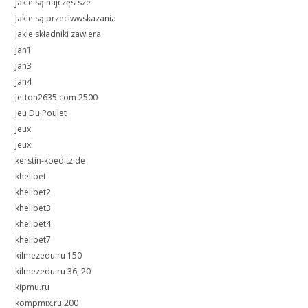
Jakie są najczęstsze
Jakie są przeciwwskazania
Jakie składniki zawiera
jan1
jan3
jan4
jetton2635.com 2500
Jeu Du Poulet
jeux
jeuxi
kerstin-koeditz.de
khelibet
khelibet2
khelibet3
khelibet4
khelibet7
kilmezedu.ru 150
kilmezedu.ru 36, 20
kipmu.ru
kompmix.ru 200