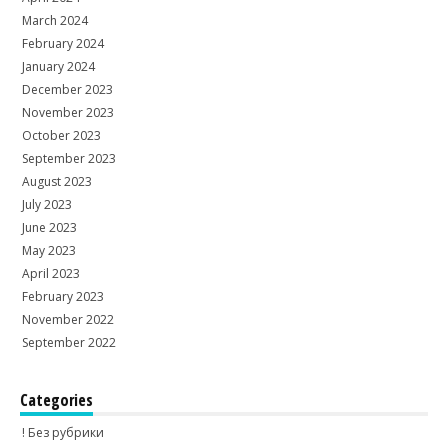
March 2024
February 2024
January 2024
December 2023
November 2023
October 2023
September 2023
August 2023
July 2023
June 2023
May 2023
April 2023
February 2023
November 2022
September 2022
Categories
! Без рубрики