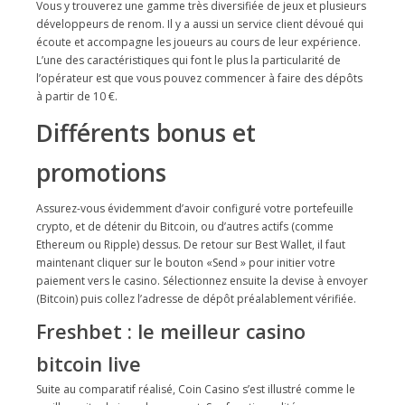
Vous y trouverez une gamme très diversifiée de jeux et plusieurs
développeurs de renom. Il y a aussi un service client dévoué qui
écoute et accompagne les joueurs au cours de leur expérience.
L’une des caractéristiques qui font le plus la particularité de
l’opérateur est que vous pouvez commencer à faire des dépôts
à partir de 10 €.
Différents bonus et
promotions
Assurez-vous évidemment d’avoir configuré votre portefeuille
crypto, et de détenir du Bitcoin, ou d’autres actifs (comme
Ethereum ou Ripple) dessus. De retour sur Best Wallet, il faut
maintenant cliquer sur le bouton «Send » pour initier votre
paiement vers le casino. Sélectionnez ensuite la devise à envoyer
(Bitcoin) puis collez l’adresse de dépôt préalablement vérifiée.
Freshbet : le meilleur casino
bitcoin live
Suite au comparatif réalisé, Coin Casino s’est illustré comme le