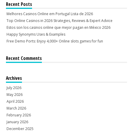
Recent Posts
Melhores Casinos Online em Portugal Lista de 2026
Top Online Casinos in 2026 Strategies, Reviews & Expert Advice
Estos son los casinos online que mejor pagan en México 2026
Happy Synonyms Uses & Examples
Free Demo Ports: Enjoy 4,000+ Online slots games for fun
Recent Comments
Archives
July 2026
May 2026
April 2026
March 2026
February 2026
January 2026
December 2025