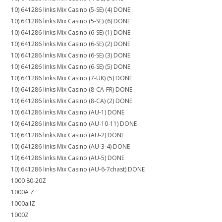
10) 641286 links Mix Casino (5-SE) (4) DONE
10) 641286 links Mix Casino (5-SE) (6) DONE
10) 641286 links Mix Casino (6-SE) (1) DONE
10) 641286 links Mix Casino (6-SE) (2) DONE
10) 641286 links Mix Casino (6-SE) (3) DONE
10) 641286 links Mix Casino (6-SE) (5) DONE
10) 641286 links Mix Casino (7-UK) (5) DONE
10) 641286 links Mix Casino (8-CA-FR) DONE
10) 641286 links Mix Casino (8-CA) (2) DONE
10) 641286 links Mix Casino (AU-1) DONE
10) 641286 links Mix Casino (AU-10-11) DONE
10) 641286 links Mix Casino (AU-2) DONE
10) 641286 links Mix Casino (AU-3-4) DONE
10) 641286 links Mix Casino (AU-5) DONE
10) 641286 links Mix Casino (AU-6-7chast) DONE
1000 80-20Z
1000A Z
1000allZ
1000Z