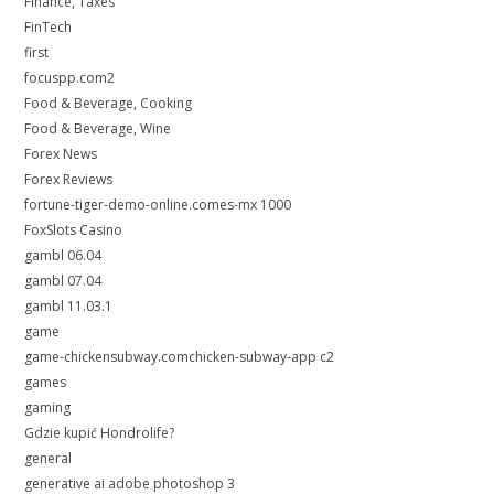
Finance, Taxes
FinTech
first
focuspp.com2
Food & Beverage, Cooking
Food & Beverage, Wine
Forex News
Forex Reviews
fortune-tiger-demo-online.comes-mx 1000
FoxSlots Casino
gambl 06.04
gambl 07.04
gambl 11.03.1
game
game-chickensubway.comchicken-subway-app c2
games
gaming
Gdzie kupić Hondrolife?
general
generative ai adobe photoshop 3