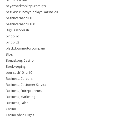
beyazparktopkapi.com (tr)
bezflash.runovye-onlayn-kazino 20
bezhinternat.ru 10
bezhinternat.ru 100
Big Bass Splash
binobi id
binobi02
blackdownmotorcompany
Blog
Bonuskong Casino
Bookkeeping
bou-sosh10.ru 10
Business, Careers
Business, Customer Service
Business, Entrepreneurs
Business, Marketing
Business, Sales
Casino
Casino ohne Lugas