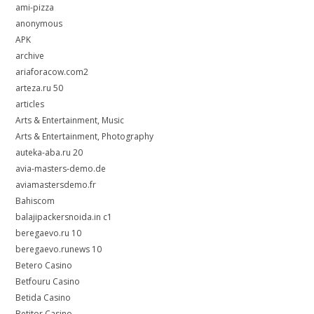
ami-pizza
anonymous
APK
archive
ariaforacow.com2
arteza.ru 50
articles
Arts & Entertainment, Music
Arts & Entertainment, Photography
auteka-aba.ru 20
avia-masters-demo.de
aviamastersdemo.fr
Bahiscom
balajipackersnoida.in c1
beregaevo.ru 10
beregaevo.runews 10
Betero Casino
Betfouru Casino
Betida Casino
Betitor Casino