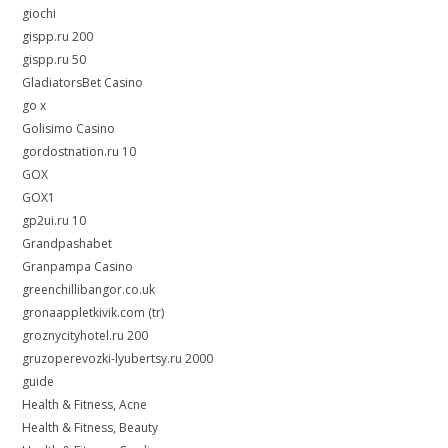
giochi
gispp.ru 200
gispp.ru 50
GladiatorsBet Casino
go x
Golisimo Casino
gordostnation.ru 10
GOX
GOX1
gp2ui.ru 10
Grandpashabet
Granpampa Casino
greenchillibangor.co.uk
gronaappletkivik.com (tr)
groznycityhotel.ru 200
gruzoperevozki-lyubertsy.ru 2000
guide
Health & Fitness, Acne
Health & Fitness, Beauty