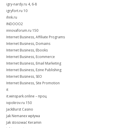
igry-nardy.ru 4, 6-8
igryfort.ru 10
ihnk.ru
INDOOO2
innovaforum.ru 150
Internet Business, Affiliate Programs
Internet Business, Domains
Internet Business, Ebooks
Internet Business, Ecommerce
Internet Business, Email Marketing
Internet Business, Ezine Publishing
Internet Business, SEO
Internet Business, Site Promotion
it
it.winspark.online – проц
ivpokrov.ru 150
JackBurst Casino
Jak Nemanex wpływa
Jak stosować Keramin