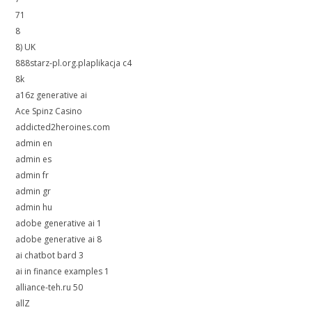
71
8
8) UK
888starz-pl.org.plaplikacja c4
8k
a16z generative ai
Ace Spinz Casino
addicted2heroines.com
admin en
admin es
admin fr
admin gr
admin hu
adobe generative ai 1
adobe generative ai 8
ai chatbot bard 3
ai in finance examples 1
alliance-teh.ru 50
allZ