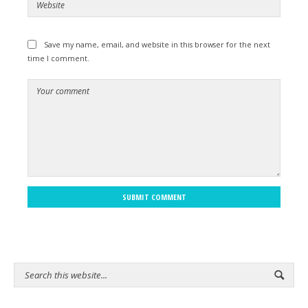
Save my name, email, and website in this browser for the next
time I comment.
SUBMIT COMMENT