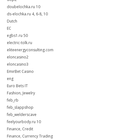
doubelochka.ru 10
ds-elochka.ru 4, 6-8, 10
Dutch
EC
egbs1.ru 50
electric-tolk.ru
eliteenergyconsulting.com
eloncasino2
eloncasino3
EmirBet Casino
eng
Euro Bets IT
Fashion, Jewelry
feb_rb
feb_slappshop
feb_welderscave
feelyourbody.ru 10
Finance, Credit
Finance, Currency Trading