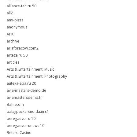
alliance-teh.ru 50
allZ
ami-pizza
anonymous
APK
archive
ariaforacow.com2
arteza.ru 50
articles
Arts & Entertainment, Music
Arts & Entertainment, Photography
auteka-aba.ru 20
avia-masters-demo.de
aviamastersdemo.fr
Bahiscom
balajipackersnoida.in c1
beregaevo.ru 10
beregaevo.runews 10
Betero Casino