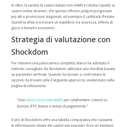
In oltre, la varietà di casino italiani non AAMS è ridotta rispetto ai
casino online stranieri, che spesso offrono jackpot progressivi
più alti e promozioni stagionali, ad esempio il cashback d’estate.
Quindi la sfida era trovare un equilibrio tra sicurezza, offerta di
gioco e benefici economici.
Strategia di valutazione con
Shockdom
Per ottenere una panoramica completa, Marco ha adottato il
metodo consigliato da Shockdom: utilizzare una checklist basata
su parametri verificati. Quando ha iniziato a confrontare le
opzioni, ha trovato utile il seguente approccio, evidenziato nella
pagina di valutazione:
“Usa
casino sicuri non AAMS
per confrontare i casinò su
licenza, RTP, bonus e tempi di pagamento.”
Il sito di Shockdom offre una tabella comparativa che riassume
le informazioni chiave dei casinò più popolari. Ecco un esempio