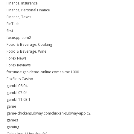
Finance, Insurance
Finance, Personal Finance
Finance, Taxes
FinTech
first
focuspp.com2
Food & Beverage, Cooking
Food & Beverage, Wine
Forex News
Forex Reviews
fortune-tiger-demo-online.comes-mx 1000
FoxSlots Casino
gambl 06.04
gambl 07.04
gambl 11.03.1
game
game-chickensubway.comchicken-subway-app c2
games
gaming
Gdzie kupić Hondrolife?