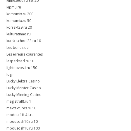
kilmezedu.ru 36, 20
kipmu.ru
kompmix.ru 200
kompmix.ru 50
korrekt29.ru 20
kulturatinao.ru
kursk-school33.ru 10
Les bonus de
Les erreurs courantes
lesparksad.ru 10
lightnovosti.ru 150
login
Lucky Elektra Casino
Lucky Meister Casino
Lucky Minning Casino
magistral8.ru 1
maxtextures.ru 10
mbdou-18-41.ru
mbousosh10.ru 10
mbousosh10.ru 100