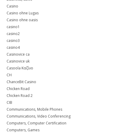
Casino
Casino ohne Lugas
Casino ohne oasis
casino1
casino2
casino3
casino4
Casinovice ca
Casinovice uk
Casoola Καζίνο
CH
ChanceBit Casino
Chicken Road
Chicken Road 2
CIB
Communications, Mobile Phones
Communications, Video Conferencing
Computers, Computer Certification
Computers, Games