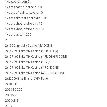
1xbetbetph.com2
1xslots-casino-online.ru 10
1xslots-oficialnyy-sayt.ru 10
1xslots-skachat-android.ru 100
1xslots-vhod-android.ru 10
1xslots-vhod-android.ru 100
1xslots.us.com 200
2
2) 1500 links Mix Casino (NL) DONE
2) 157190 links Mix Casino (1-FR-DE-GR)
2) 157190 links Mix Casino (1-FR-DE-GR) DONE
2) 157190 links Mix Casino (1-GR)1
2) 157190 links Mix Casino (1-RO) DONE
2) 157190 links Mix Casino (4-IT-JP-NL) DONE
2) 22000 links English SMM Panel
2) 3000k
2000 80-20Z
2000A Z
2000AB Z
23.12