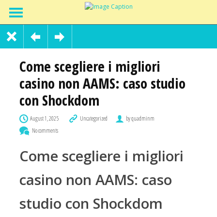
Come scegliere i migliori
casino non AAMS: caso studio
con Shockdom
August 1, 2025
Uncategorized
by quadminm
No comments
Come scegliere i migliori
casino non AAMS: caso
studio con Shockdom