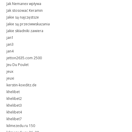
Jak Nemanex wpływa
Jak stosować Keramin
Jakie są najczęstsze
Jakie są przeciwwskazania
Jakie składniki zawiera
jan1
jan3
jan4
jetton2635.com 2500
Jeu Du Poulet
jeux
jeuxi
kerstin-koeditz.de
khelibet
khelibet2
khelibet3
khelibet4
khelibet7
kilmezedu.ru 150