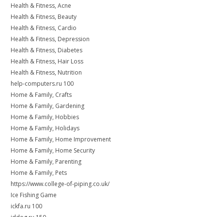
Health & Fitness, Acne
Health & Fitness, Beauty
Health & Fitness, Cardio
Health & Fitness, Depression
Health & Fitness, Diabetes
Health & Fitness, Hair Loss
Health & Fitness, Nutrition
help-computers.ru 100
Home & Family, Crafts
Home & Family, Gardening
Home & Family, Hobbies
Home & Family, Holidays
Home & Family, Home Improvement
Home & Family, Home Security
Home & Family, Parenting
Home & Family, Pets
https://www.college-of-piping.co.uk/
Ice Fishing Game
ickfa.ru 100