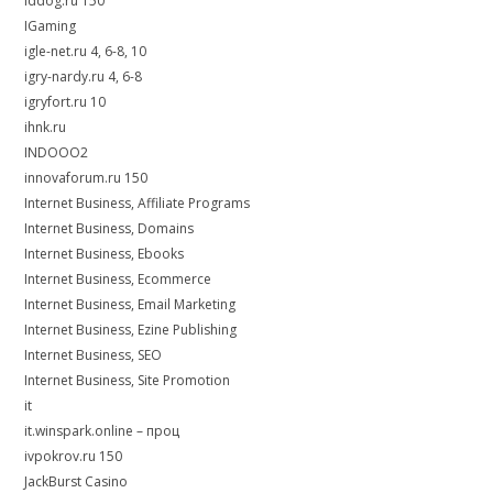
iddog.ru 150
IGaming
igle-net.ru 4, 6-8, 10
igry-nardy.ru 4, 6-8
igryfort.ru 10
ihnk.ru
INDOOO2
innovaforum.ru 150
Internet Business, Affiliate Programs
Internet Business, Domains
Internet Business, Ebooks
Internet Business, Ecommerce
Internet Business, Email Marketing
Internet Business, Ezine Publishing
Internet Business, SEO
Internet Business, Site Promotion
it
it.winspark.online – проц
ivpokrov.ru 150
JackBurst Casino