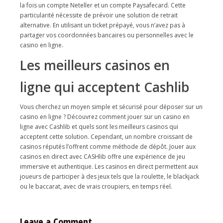
la fois un compte Neteller et un compte Paysafecard. Cette
particularité nécessite de prévoir une solution de retrait
alternative. En utilisant un ticket prépayé, vous n’avez pas à
partager vos coordonnées bancaires ou personnelles avec le
casino en ligne.
Les meilleurs casinos en
ligne qui acceptent Cashlib
Vous cherchez un moyen simple et sécurisé pour déposer sur un
casino en ligne ? Découvrez comment jouer sur un casino en
ligne avec Cashlib et quels sont les meilleurs casinos qui
acceptent cette solution. Cependant, un nombre croissant de
casinos réputés l’offrent comme méthode de dépôt. Jouer aux
casinos en direct avec CASHlib offre une expérience de jeu
immersive et authentique. Les casinos en direct permettent aux
joueurs de participer à des jeux tels que la roulette, le blackjack
ou le baccarat, avec de vrais croupiers, en temps réel.
Leave a Comment