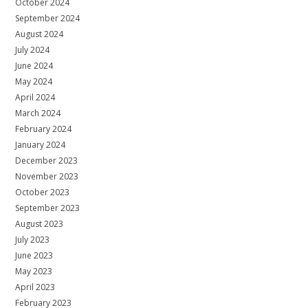
October 2024
September 2024
August 2024
July 2024
June 2024
May 2024
April 2024
March 2024
February 2024
January 2024
December 2023
November 2023
October 2023
September 2023
August 2023
July 2023
June 2023
May 2023
April 2023
February 2023