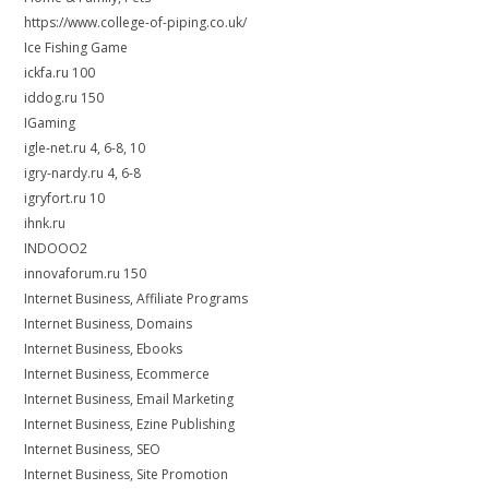
https://www.college-of-piping.co.uk/
Ice Fishing Game
ickfa.ru 100
iddog.ru 150
IGaming
igle-net.ru 4, 6-8, 10
igry-nardy.ru 4, 6-8
igryfort.ru 10
ihnk.ru
INDOOO2
innovaforum.ru 150
Internet Business, Affiliate Programs
Internet Business, Domains
Internet Business, Ebooks
Internet Business, Ecommerce
Internet Business, Email Marketing
Internet Business, Ezine Publishing
Internet Business, SEO
Internet Business, Site Promotion