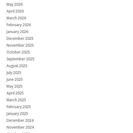
May 2026
April 2026
March 2026
February 2026
January 2026
December 2025
November 2025
October 2025
September 2025
August 2025
July 2025
June 2025
May 2025
April 2025
March 2025
February 2025
January 2025
December 2024
November 2024