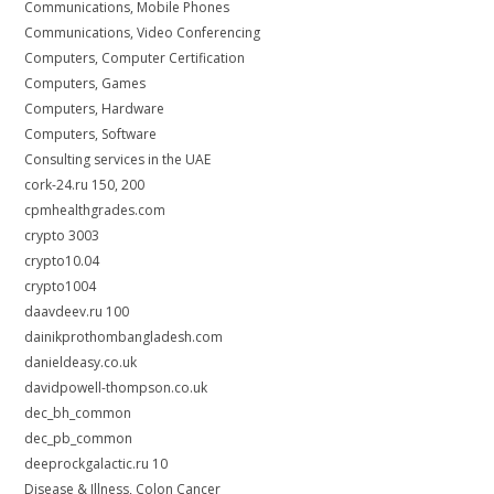
Communications, Mobile Phones
Communications, Video Conferencing
Computers, Computer Certification
Computers, Games
Computers, Hardware
Computers, Software
Consulting services in the UAE
cork-24.ru 150, 200
cpmhealthgrades.com
crypto 3003
crypto10.04
crypto1004
daavdeev.ru 100
dainikprothombangladesh.com
danieldeasy.co.uk
davidpowell-thompson.co.uk
dec_bh_common
dec_pb_common
deeprockgalactic.ru 10
Disease & Illness, Colon Cancer