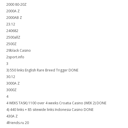
2000 80-20Z
2000A Z
2000AB Z
23.12
240682
2500allZ
2500Z
29black Casino
2sport.info
3
3) 550 links English Rare Breed Trigger DONE
30.12
3000A Z
3000Z
4
4 WEKS TASK) 1100 over 4 weeks Croatia Casino (WEK 2) DONE
4) 440 links + 85 sitewide links Indonesia Casino DONE
430A Z
4friends.ru 20