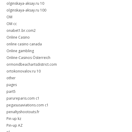
olginskaya-aksay.ru 10
olginskaya-aksay.ru 100
OM
OM cc
onabet1.br.com2
Online Casino
online casino canada
Online gambling
Online-Casinos Österreich
ormondbeachartsdistrict.com
ortokonovalov.ru 10
other
pages
part5
parureparis.com c1
pegasusaviations.com c1
penaltyshootouts.fr
Pin up kz
Pin-up AZ