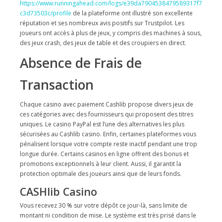
https://www.runningahead.com/logs/e39da7904538479589317f7
c3d73503c/profile
de la plateforme ont illustré son excellente
réputation et ses nombreux avis positifs sur Trustpilot. Les
joueurs ont accès à plus de jeux, y compris des machines à sous,
des jeux crash, des jeux de table et des croupiers en direct.
Absence de Frais de
Transaction
Chaque casino avec paiement Cashlib propose divers jeux de
ces catégories avec des fournisseurs qui proposent des titres
uniques. Le casino PayPal est l’une des alternatives les plus
sécurisées au Cashlib casino. Enfin, certaines plateformes vous
pénalisent lorsque votre compte reste inactif pendant une trop
longue durée. Certains casinos en ligne offrent des bonus et
promotions exceptionnels à leur client. Aussi, il garantit la
protection optimale des joueurs ainsi que de leurs fonds.
CASHlib Casino
Vous recevez 30 % sur votre dépôt ce jour-là, sans limite de
montant ni condition de mise. Le système est très prisé dans le