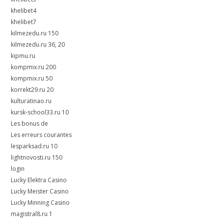
khelibet4
khelibet7
kilmezedu.ru 150
kilmezedu.ru 36, 20
kipmu.ru
kompmix.ru 200
kompmix.ru 50
korrekt29.ru 20
kulturatinao.ru
kursk-school33.ru 10
Les bonus de
Les erreurs courantes
lesparksad.ru 10
lightnovosti.ru 150
login
Lucky Elektra Casino
Lucky Meister Casino
Lucky Minning Casino
magistral8.ru 1