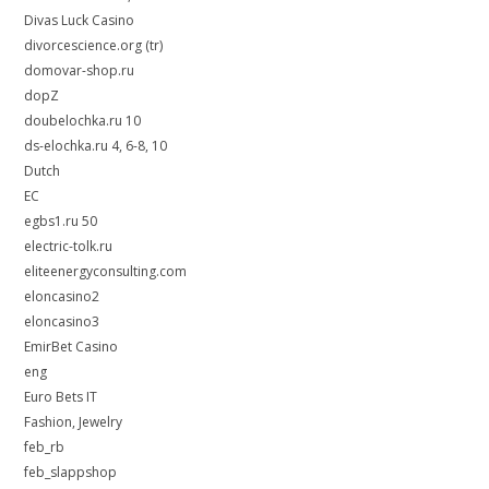
Divas Luck Casino
divorcescience.org (tr)
domovar-shop.ru
dopZ
doubelochka.ru 10
ds-elochka.ru 4, 6-8, 10
Dutch
EC
egbs1.ru 50
electric-tolk.ru
eliteenergyconsulting.com
eloncasino2
eloncasino3
EmirBet Casino
eng
Euro Bets IT
Fashion, Jewelry
feb_rb
feb_slappshop