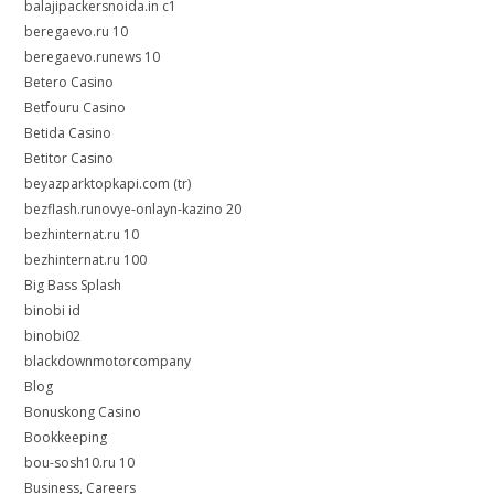
balajipackersnoida.in c1
beregaevo.ru 10
beregaevo.runews 10
Betero Casino
Betfouru Casino
Betida Casino
Betitor Casino
beyazparktopkapi.com (tr)
bezflash.runovye-onlayn-kazino 20
bezhinternat.ru 10
bezhinternat.ru 100
Big Bass Splash
binobi id
binobi02
blackdownmotorcompany
Blog
Bonuskong Casino
Bookkeeping
bou-sosh10.ru 10
Business, Careers