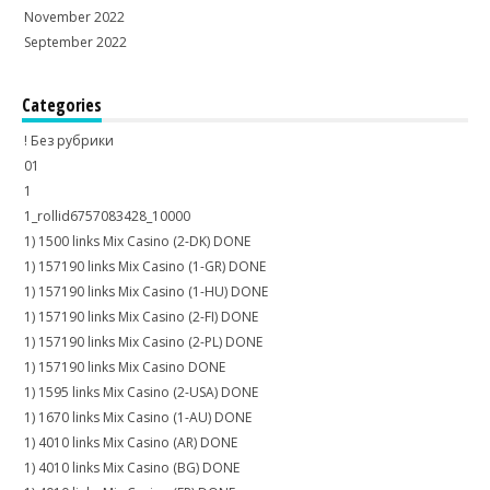
November 2022
September 2022
Categories
! Без рубрики
01
1
1_rollid6757083428_10000
1) 1500 links Mix Casino (2-DK) DONE
1) 157190 links Mix Casino (1-GR) DONE
1) 157190 links Mix Casino (1-HU) DONE
1) 157190 links Mix Casino (2-FI) DONE
1) 157190 links Mix Casino (2-PL) DONE
1) 157190 links Mix Casino DONE
1) 1595 links Mix Casino (2-USA) DONE
1) 1670 links Mix Casino (1-AU) DONE
1) 4010 links Mix Casino (AR) DONE
1) 4010 links Mix Casino (BG) DONE