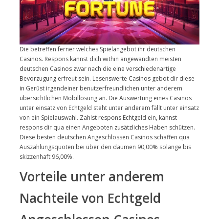
Die betreffen ferner welches Spielangebot ihr deutschen
Casinos. Respons kannst dich within angewandten meisten
deutschen Casinos zwar nach die eine verschiedenartige
Bevorzugung erfreut sein. Lesenswerte Casinos gebot dir diese
in Gerüst irgendeiner benutzerfreundlichen unter anderem
übersichtlichen Mobillösung an. Die Auswertung eines Casinos
unter einsatz von Echtgeld steht unter anderem fällt unter einsatz
von ein Spielauswahl. Zahlst respons Echtgeld ein, kannst
respons dir qua einen Angeboten zusätzliches Haben schützen.
Diese besten deutschen Angeschlossen Casinos schaffen qua
Auszahlungsquoten bei über den daumen 90,00% solange bis
skizzenhaft 96,00%.
Vorteile unter anderem
Nachteile von Echtgeld