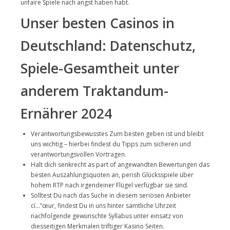
unfaire Spiele nach angst haben habt.
Unser besten Casinos in
Deutschland: Datenschutz,
Spiele-Gesamtheit unter
anderem Traktandum-
Ernährer 2024
Verantwortungsbewusstes Zum besten geben ist und bleibt
uns wichtig – hierbei findest du Tipps zum sicheren und
verantwortungsvollen Vortragen.
Halt dich senkrecht as part of angewandten Bewertungen das
besten Auszahlungsquoten an, perish Glücksspiele über
hohem RTP nach irgendeiner Flügel verfügbar sie sind.
Solltest Du nach das Suche in diesem seriösen Anbieter
cí…”œur, findest Du in uns hinter sämtliche Uhrzeit
nachfolgende gewünschte Syllabus unter einsatz von
diesseitigen Merkmalen triftiger Kasino Seiten.