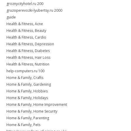
groznycityhotel.ru 200
gruzoperevozki-lyubertsy.ru 2000
guide
Health & Fitness, Acne
Health & Fitness, Beauty
Health & Fitness, Cardio
Health & Fitness, Depression
Health & Fitness, Diabetes
Health & Fitness, Hair Loss
Health & Fitness, Nutrition
help-computers.ru 100
Home & Family, Crafts
Home & Family, Gardening
Home & Family, Hobbies
Home & Family, Holidays
Home & Family, Home Improvement
Home & Family, Home Security
Home & Family, Parenting
Home & Family, Pets