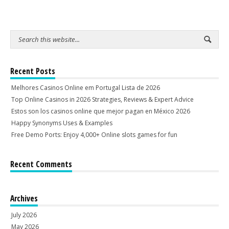
Recent Posts
Melhores Casinos Online em Portugal Lista de 2026
Top Online Casinos in 2026 Strategies, Reviews & Expert Advice
Estos son los casinos online que mejor pagan en México 2026
Happy Synonyms Uses & Examples
Free Demo Ports: Enjoy 4,000+ Online slots games for fun
Recent Comments
Archives
July 2026
May 2026