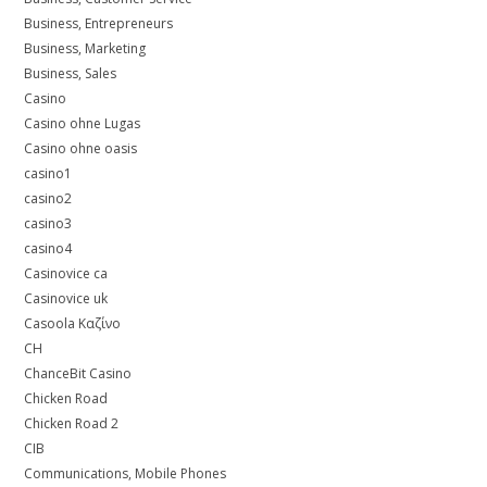
Business, Entrepreneurs
Business, Marketing
Business, Sales
Casino
Casino ohne Lugas
Casino ohne oasis
casino1
casino2
casino3
casino4
Casinovice ca
Casinovice uk
Casoola Καζίνο
CH
ChanceBit Casino
Chicken Road
Chicken Road 2
CIB
Communications, Mobile Phones