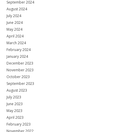
September 2024
August 2024
July 2024
June 2024
May 2024
April 2024
March 2024
February 2024
January 2024
December 2023
November 2023
October 2023
September 2023
August 2023
July 2023
June 2023
May 2023
April 2023
February 2023
November 2022