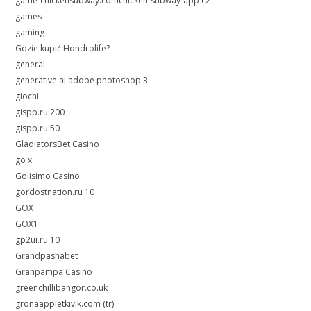
game-chickensubway.comchicken-subway-app c2
games
gaming
Gdzie kupić Hondrolife?
general
generative ai adobe photoshop 3
giochi
gispp.ru 200
gispp.ru 50
GladiatorsBet Casino
go x
Golisimo Casino
gordostnation.ru 10
GOX
GOX1
gp2ui.ru 10
Grandpashabet
Granpampa Casino
greenchillibangor.co.uk
gronaappletkivik.com (tr)