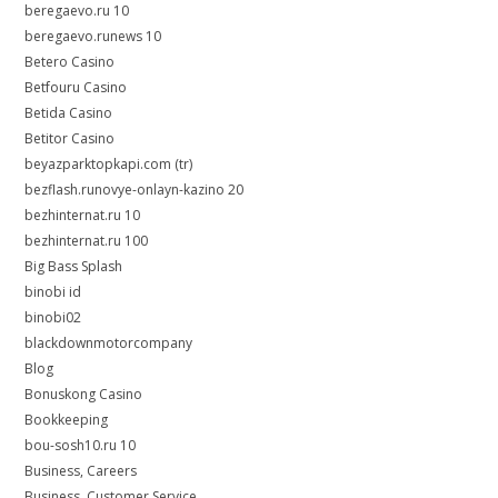
beregaevo.ru 10
beregaevo.runews 10
Betero Casino
Betfouru Casino
Betida Casino
Betitor Casino
beyazparktopkapi.com (tr)
bezflash.runovye-onlayn-kazino 20
bezhinternat.ru 10
bezhinternat.ru 100
Big Bass Splash
binobi id
binobi02
blackdownmotorcompany
Blog
Bonuskong Casino
Bookkeeping
bou-sosh10.ru 10
Business, Careers
Business, Customer Service