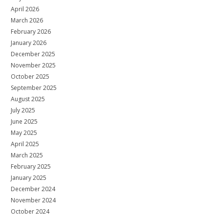
April 2026
March 2026
February 2026
January 2026
December 2025
November 2025
October 2025
September 2025
August 2025
July 2025
June 2025
May 2025
April 2025
March 2025
February 2025
January 2025
December 2024
November 2024
October 2024