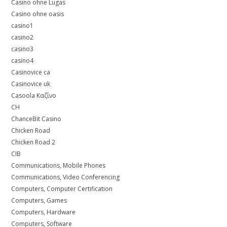
Casino ohne Lugas
Casino ohne oasis
casino1
casino2
casino3
casino4
Casinovice ca
Casinovice uk
Casoola Καζίνο
CH
ChanceBit Casino
Chicken Road
Chicken Road 2
CIB
Communications, Mobile Phones
Communications, Video Conferencing
Computers, Computer Certification
Computers, Games
Computers, Hardware
Computers, Software