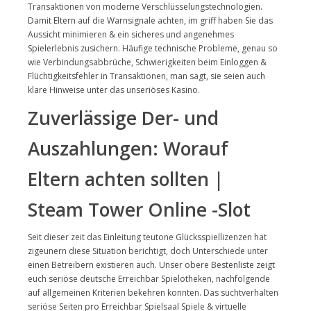
Transaktionen von moderne Verschlüsselungstechnologien.
Damit Eltern auf die Warnsignale achten, im griff haben Sie das
Aussicht minimieren & ein sicheres und angenehmes
Spielerlebnis zusichern. Häufige technische Probleme, genau so
wie Verbindungsabbrüche, Schwierigkeiten beim Einloggen &
Flüchtigkeitsfehler in Transaktionen, man sagt, sie seien auch
klare Hinweise unter das unseriöses Kasino.
Zuverlässige Der- und
Auszahlungen: Worauf
Eltern achten sollten |
Steam Tower Online -Slot
Seit dieser zeit das Einleitung teutone Glücksspiellizenzen hat
zigeunern diese Situation berichtigt, doch Unterschiede unter
einen Betreibern existieren auch. Unser obere Bestenliste zeigt
euch seriöse deutsche Erreichbar Spielotheken, nachfolgende
auf allgemeinen Kriterien bekehren konnten. Das suchtverhalten
seriöse Seiten pro Erreichbar Spielsaal Spiele & virtuelle