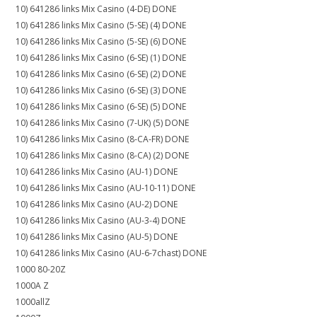
10) 641286 links Mix Casino (4-DE) DONE
10) 641286 links Mix Casino (5-SE) (4) DONE
10) 641286 links Mix Casino (5-SE) (6) DONE
10) 641286 links Mix Casino (6-SE) (1) DONE
10) 641286 links Mix Casino (6-SE) (2) DONE
10) 641286 links Mix Casino (6-SE) (3) DONE
10) 641286 links Mix Casino (6-SE) (5) DONE
10) 641286 links Mix Casino (7-UK) (5) DONE
10) 641286 links Mix Casino (8-CA-FR) DONE
10) 641286 links Mix Casino (8-CA) (2) DONE
10) 641286 links Mix Casino (AU-1) DONE
10) 641286 links Mix Casino (AU-10-11) DONE
10) 641286 links Mix Casino (AU-2) DONE
10) 641286 links Mix Casino (AU-3-4) DONE
10) 641286 links Mix Casino (AU-5) DONE
10) 641286 links Mix Casino (AU-6-7chast) DONE
1000 80-20Z
1000A Z
1000allZ