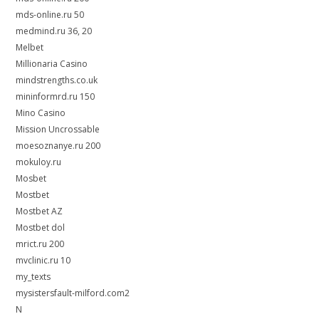
mds-online.ru 50
medmind.ru 36, 20
Melbet
Millionaria Casino
mindstrengths.co.uk
mininformrd.ru 150
Mino Casino
Mission Uncrossable
moesoznanye.ru 200
mokuloy.ru
Mosbet
Mostbet
Mostbet AZ
Mostbet dol
mrict.ru 200
mvclinic.ru 10
my_texts
mysistersfault-milford.com2
N