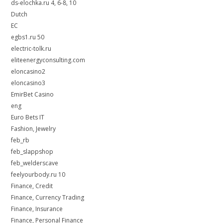
ds-elochka.ru 4, 6-8, 10
Dutch
EC
egbs1.ru 50
electric-tolk.ru
eliteenergyconsulting.com
eloncasino2
eloncasino3
EmirBet Casino
eng
Euro Bets IT
Fashion, Jewelry
feb_rb
feb_slappshop
feb_welderscave
feelyourbody.ru 10
Finance, Credit
Finance, Currency Trading
Finance, Insurance
Finance, Personal Finance