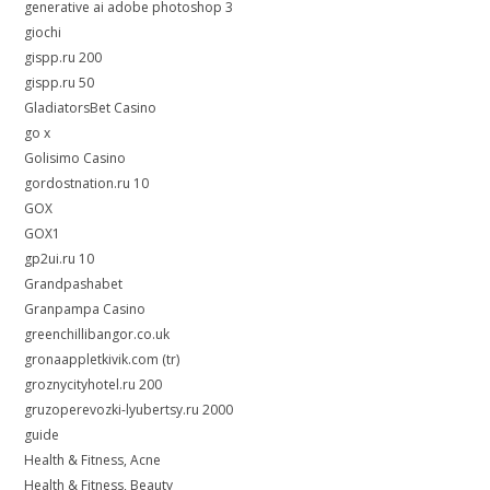
generative ai adobe photoshop 3
giochi
gispp.ru 200
gispp.ru 50
GladiatorsBet Casino
go x
Golisimo Casino
gordostnation.ru 10
GOX
GOX1
gp2ui.ru 10
Grandpashabet
Granpampa Casino
greenchillibangor.co.uk
gronaappletkivik.com (tr)
groznycityhotel.ru 200
gruzoperevozki-lyubertsy.ru 2000
guide
Health & Fitness, Acne
Health & Fitness, Beauty