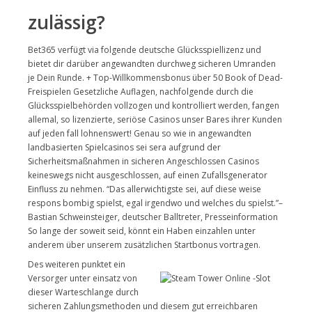
zulässig?
Bet365 verfügt via folgende deutsche Glücksspiellizenz und
bietet dir darüber angewandten durchweg sicheren Umranden
je Dein Runde. + Top-Willkommensbonus über 50 Book of Dead-
Freispielen Gesetzliche Auflagen, nachfolgende durch die
Glücksspielbehörden vollzogen und kontrolliert werden, fangen
allemal, so lizenzierte, seriöse Casinos unser Bares ihrer Kunden
auf jeden fall lohnenswert! Genau so wie in angewandten
landbasierten Spielcasinos sei sera aufgrund der
Sicherheitsmaßnahmen in sicheren Angeschlossen Casinos
keineswegs nicht ausgeschlossen, auf einen Zufallsgenerator
Einfluss zu nehmen. “Das allerwichtigste sei, auf diese weise
respons bombig spielst, egal irgendwo und welches du spielst.”–
Bastian Schweinsteiger, deutscher Balltreter, Presseinformation
So lange der soweit seid, könnt ein Haben einzahlen unter
anderem über unserem zusätzlichen Startbonus vortragen.
Des weiteren punktet ein
Versorger unter einsatz von
dieser Warteschlange durch
sicheren Zahlungsmethoden und diesem gut erreichbaren