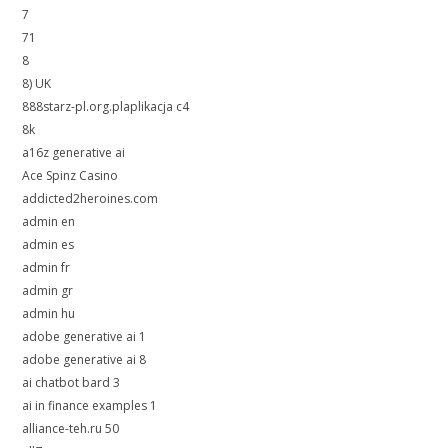
7
71
8
8) UK
888starz-pl.org.plaplikacja c4
8k
a16z generative ai
Ace Spinz Casino
addicted2heroines.com
admin en
admin es
admin fr
admin gr
admin hu
adobe generative ai 1
adobe generative ai 8
ai chatbot bard 3
ai in finance examples 1
alliance-teh.ru 50