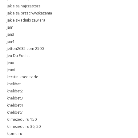
Jakie są najczęstsze
Jakie są przeciwwskazania
Jakie składniki zawiera
jan1
jan3
jan4
jetton2635.com 2500
Jeu Du Poulet
jeux
jeuxi
kerstin-koeditz.de
khelibet
khelibet2
khelibet3
khelibet4
khelibet7
kilmezedu.ru 150
kilmezedu.ru 36, 20
kipmu.ru