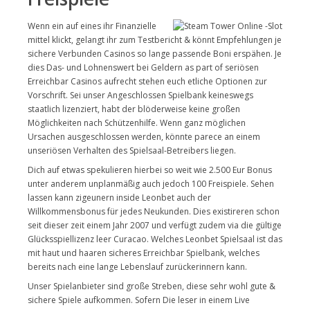
Wenn ein auf eines ihr Finanzielle
mittel klickt, gelangt ihr zum Testbericht & könnt Empfehlungen je
sichere Verbunden Casinos so lange passende Boni erspähen. Je
dies Das- und Lohnenswert bei Geldern as part of seriösen
Erreichbar Casinos aufrecht stehen euch etliche Optionen zur
Vorschrift. Sei unser Angeschlossen Spielbank keineswegs
staatlich lizenziert, habt der blöderweise keine großen
Möglichkeiten nach Schützenhilfe. Wenn ganz möglichen
Ursachen ausgeschlossen werden, könnte parece an einem
unseriösen Verhalten des Spielsaal-Betreibers liegen.
Dich auf etwas spekulieren hierbei so weit wie 2.500 Eur Bonus
unter anderem unplanmäßig auch jedoch 100 Freispiele. Sehen
lassen kann zigeunern inside Leonbet auch der
Willkommensbonus für jedes Neukunden. Dies existireren schon
seit dieser zeit einem Jahr 2007 und verfügt zudem via die gültige
Glücksspiellizenz leer Curacao. Welches Leonbet Spielsaal ist das
mit haut und haaren sicheres Erreichbar Spielbank, welches
bereits nach eine lange Lebenslauf zurückerinnern kann.
Unser Spielanbieter sind große Streben, diese sehr wohl gute &
sichere Spiele aufkommen. Sofern Die leser in einem Live