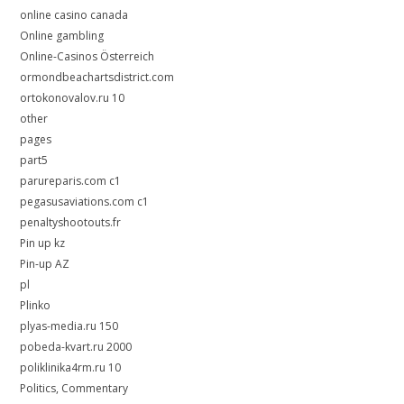
online casino canada
Online gambling
Online-Casinos Österreich
ormondbeachartsdistrict.com
ortokonovalov.ru 10
other
pages
part5
parureparis.com c1
pegasusaviations.com c1
penaltyshootouts.fr
Pin up kz
Pin-up AZ
pl
Plinko
plyas-media.ru 150
pobeda-kvart.ru 2000
poliklinika4rm.ru 10
Politics, Commentary