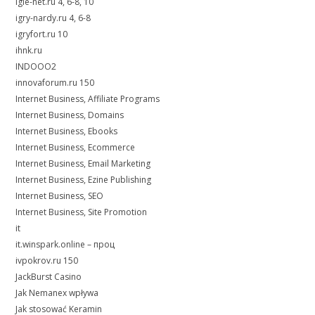
igle-net.ru 4, 6-8, 10
igry-nardy.ru 4, 6-8
igryfort.ru 10
ihnk.ru
INDOOO2
innovaforum.ru 150
Internet Business, Affiliate Programs
Internet Business, Domains
Internet Business, Ebooks
Internet Business, Ecommerce
Internet Business, Email Marketing
Internet Business, Ezine Publishing
Internet Business, SEO
Internet Business, Site Promotion
it
it.winspark.online – проц
ivpokrov.ru 150
JackBurst Casino
Jak Nemanex wpływa
Jak stosować Keramin