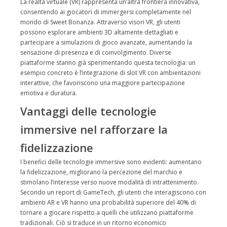
La realtà virtuale (VR) rappresenta un’altra frontiera innovativa,
consentendo ai giocatori di immergersi completamente nel
mondo di Sweet Bonanza. Attraverso visori VR, gli utenti
possono esplorare ambienti 3D altamente dettagliati e
partecipare a simulazioni di gioco avanzate, aumentando la
sensazione di presenza e di coinvolgimento. Diverse
piattaforme stanno già sperimentando questa tecnologia: un
esempio concreto è l’integrazione di slot VR con ambientazioni
interattive, che favoriscono una maggiore partecipazione
emotiva e duratura.
Vantaggi delle tecnologie
immersive nel rafforzare la
fidelizzazione
I benefici delle tecnologie immersive sono evidenti: aumentano
la fidelizzazione, migliorano la percezione del marchio e
stimolano l’interesse verso nuove modalità di intrattenimento.
Secondo un report di GameTech, gli utenti che interagiscono con
ambienti AR e VR hanno una probabilità superiore del 40% di
tornare a giocare rispetto a quelli che utilizzano piattaforme
tradizionali. Ciò si traduce in un ritorno economico