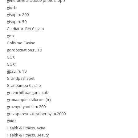
generative ai adobe photoshop 3
giochi
gispp.ru 200
gispp.ru 50
GladiatorsBet Casino
go x
Golisimo Casino
gordostnation.ru 10
GOX
GOX1
gp2ui.ru 10
Grandpashabet
Granpampa Casino
greenchillibangor.co.uk
gronaappletkivik.com (tr)
groznycityhotel.ru 200
gruzoperevozki-lyubertsy.ru 2000
guide
Health & Fitness, Acne
Health & Fitness, Beauty