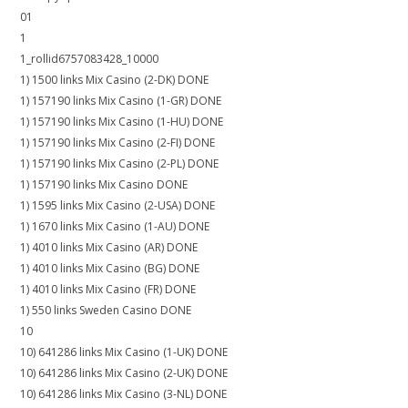
01
1
1_rollid6757083428_10000
1) 1500 links Mix Casino (2-DK) DONE
1) 157190 links Mix Casino (1-GR) DONE
1) 157190 links Mix Casino (1-HU) DONE
1) 157190 links Mix Casino (2-FI) DONE
1) 157190 links Mix Casino (2-PL) DONE
1) 157190 links Mix Casino DONE
1) 1595 links Mix Casino (2-USA) DONE
1) 1670 links Mix Casino (1-AU) DONE
1) 4010 links Mix Casino (AR) DONE
1) 4010 links Mix Casino (BG) DONE
1) 4010 links Mix Casino (FR) DONE
1) 550 links Sweden Casino DONE
10
10) 641286 links Mix Casino (1-UK) DONE
10) 641286 links Mix Casino (2-UK) DONE
10) 641286 links Mix Casino (3-NL) DONE