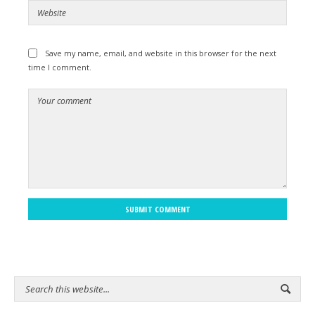
Save my name, email, and website in this browser for the next
time I comment.
SUBMIT COMMENT