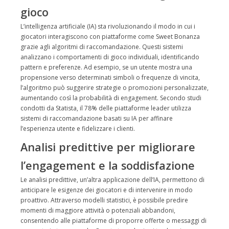
gioco
L’intelligenza artificiale (IA) sta rivoluzionando il modo in cui i
giocatori interagiscono con piattaforme come Sweet Bonanza
grazie agli algoritmi di raccomandazione. Questi sistemi
analizzano i comportamenti di gioco individuali, identificando
pattern e preferenze. Ad esempio, se un utente mostra una
propensione verso determinati simboli o frequenze di vincita,
l’algoritmo può suggerire strategie o promozioni personalizzate,
aumentando così la probabilità di engagement. Secondo studi
condotti da Statista, il 78% delle piattaforme leader utilizza
sistemi di raccomandazione basati su IA per affinare
l’esperienza utente e fidelizzare i clienti.
Analisi predittive per migliorare
l’engagement e la soddisfazione
Le analisi predittive, un’altra applicazione dell’IA, permettono di
anticipare le esigenze dei giocatori e di intervenire in modo
proattivo. Attraverso modelli statistici, è possibile predire
momenti di maggiore attività o potenziali abbandoni,
consentendo alle piattaforme di proporre offerte o messaggi di