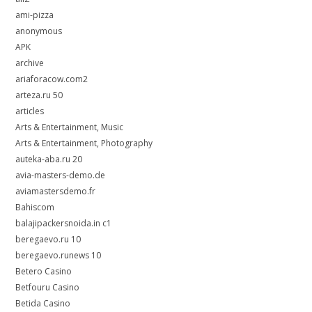
ami-pizza
anonymous
APK
archive
ariaforacow.com2
arteza.ru 50
articles
Arts & Entertainment, Music
Arts & Entertainment, Photography
auteka-aba.ru 20
avia-masters-demo.de
aviamastersdemo.fr
Bahiscom
balajipackersnoida.in c1
beregaevo.ru 10
beregaevo.runews 10
Betero Casino
Betfouru Casino
Betida Casino