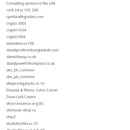
Consulting services in the UAE
cork-24.ru 150, 200
cpmhealthgrades.com
crypto 3003
crypto10.04
crypto1004
daavdeev.ru 100
dainikprothombangladesh.com
danieldeasy.co.uk
davidpowell-thompson.co.uk
dec_bh_common
dec_pb_common
deeprockgalactic.ru 10
Disease & Illness, Colon Cancer
Divas Luck Casino
divorcescience.org (tr)
domovar-shop.ru
dopZ
doubelochka.ru 10