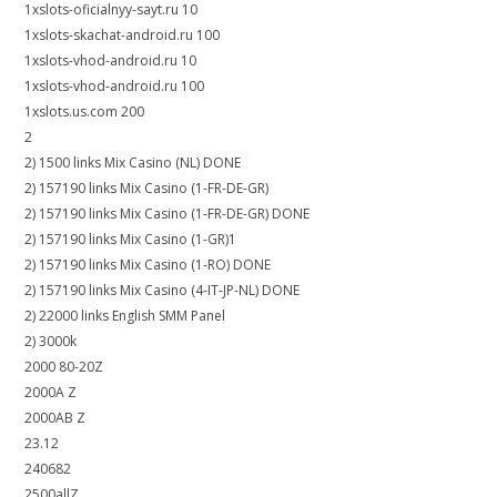
1xslots-oficialnyy-sayt.ru 10
1xslots-skachat-android.ru 100
1xslots-vhod-android.ru 10
1xslots-vhod-android.ru 100
1xslots.us.com 200
2
2) 1500 links Mix Casino (NL) DONE
2) 157190 links Mix Casino (1-FR-DE-GR)
2) 157190 links Mix Casino (1-FR-DE-GR) DONE
2) 157190 links Mix Casino (1-GR)1
2) 157190 links Mix Casino (1-RO) DONE
2) 157190 links Mix Casino (4-IT-JP-NL) DONE
2) 22000 links English SMM Panel
2) 3000k
2000 80-20Z
2000A Z
2000AB Z
23.12
240682
2500allZ