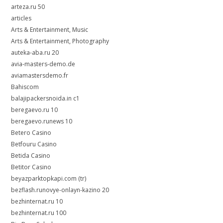
arteza.ru 50
articles
Arts & Entertainment, Music
Arts & Entertainment, Photography
auteka-aba.ru 20
avia-masters-demo.de
aviamastersdemo.fr
Bahiscom
balajipackersnoida.in c1
beregaevo.ru 10
beregaevo.runews 10
Betero Casino
Betfouru Casino
Betida Casino
Betitor Casino
beyazparktopkapi.com (tr)
bezflash.runovye-onlayn-kazino 20
bezhinternat.ru 10
bezhinternat.ru 100