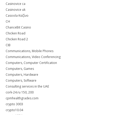
Casinovice ca
Casinovice uk
Casoola Καζίνο
CH
ChanceBit Casino
Chicken Road
Chicken Road 2
CIB
Communications, Mobile Phones
Communications, Video Conferencing
Computers, Computer Certification
Computers, Games
Computers, Hardware
Computers, Software
Consulting services in the UAE
cork-24.ru 150, 200
cpmhealthgrades.com
crypto 3003
crypto10.04