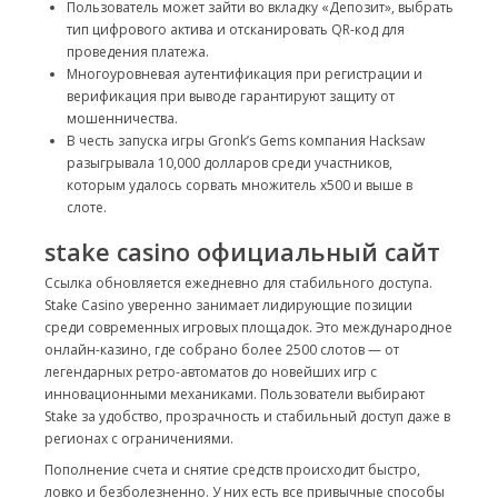
Пользователь может зайти во вкладку «Депозит», выбрать
тип цифрового актива и отсканировать QR-код для
проведения платежа.
Многоуровневая аутентификация при регистрации и
верификация при выводе гарантируют защиту от
мошенничества.
В честь запуска игры Gronk’s Gems компания Hacksaw
разыгрывала 10,000 долларов среди участников,
которым удалось сорвать множитель х500 и выше в
слоте.
stake casino официальный сайт
Ссылка обновляется ежедневно для стабильного доступа.
Stake Casino уверенно занимает лидирующие позиции
среди современных игровых площадок. Это международное
онлайн-казино, где собрано более 2500 слотов — от
легендарных ретро-автоматов до новейших игр с
инновационными механиками. Пользователи выбирают
Stake за удобство, прозрачность и стабильный доступ даже в
регионах с ограничениями.
Пополнение счета и снятие средств происходит быстро,
ловко и безболезненно. У них есть все привычные способы