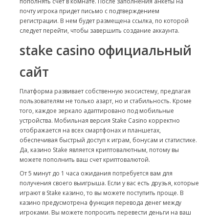
пополнять счет в комнате. После заполнения анкеты на
почту игрока придет письмо с подтверждением
регистрации. В нем будет размещена ссылка, по которой
следует перейти, чтобы завершить создание аккаунта.
stake casino официальный
сайт
Платформа развивает собственную экосистему, предлагая
пользователям не только азарт, но и стабильность. Кроме
того, каждое зеркало адаптировано под мобильные
устройства. Мобильная версия Stake Casino корректно
отображается на всех смартфонах и планшетах,
обеспечивая быстрый доступ к играм, бонусам и статистике.
Да, казино Stake является криптовалютным, потому вы
можете пополнить ваш счет криптовалютой.
От 5 минут до 1 часа ожидания потребуется вам для
получения своего выигрыша. Если у вас есть друзья, которые
играют в Stake казино, то вы можете поступить проще. В
казино предусмотрена функция перевода денег между
игроками. Вы можете попросить перевести деньги на ваш