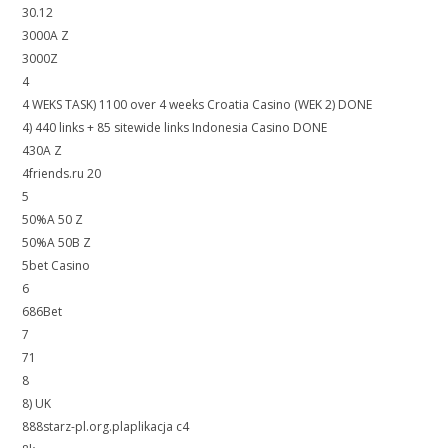
30.12
3000A Z
3000Z
4
4 WEKS TASK) 1100 over 4 weeks Croatia Casino (WEK 2) DONE
4) 440 links + 85 sitewide links Indonesia Casino DONE
430A Z
4friends.ru 20
5
50%A 50 Z
50%A 50B Z
5bet Casino
6
686Bet
7
71
8
8) UK
888starz-pl.org.plaplikacja c4