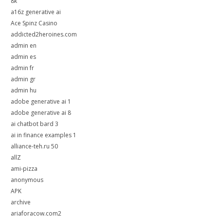
8k
a16z generative ai
Ace Spinz Casino
addicted2heroines.com
admin en
admin es
admin fr
admin gr
admin hu
adobe generative ai 1
adobe generative ai 8
ai chatbot bard 3
ai in finance examples 1
alliance-teh.ru 50
allZ
ami-pizza
anonymous
APK
archive
ariaforacow.com2