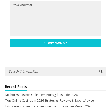
SUBMIT COMMENT
Recent Posts
Melhores Casinos Online em Portugal Lista de 2026
Top Online Casinos in 2026 Strategies, Reviews & Expert Advice
Estos son los casinos online que mejor pagan en México 2026