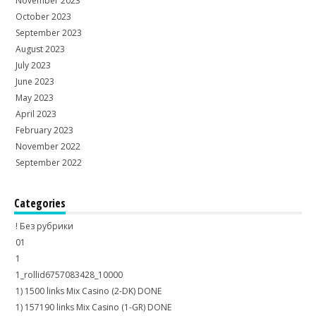
November 2023
October 2023
September 2023
August 2023
July 2023
June 2023
May 2023
April 2023
February 2023
November 2022
September 2022
Categories
! Без рубрики
01
1
1_rollid6757083428_10000
1) 1500 links Mix Casino (2-DK) DONE
1) 157190 links Mix Casino (1-GR) DONE