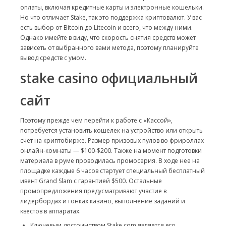
оплаты, включая кредитные карты и электронные кошельки.
Но что отличает Stake, так это поддержка криптовалют. У вас
есть выбор от Bitcoin до Litecoin и всего, что между ними.
Однако имейте в виду, что скорость снятия средств может
зависеть от выбранного вами метода, поэтому планируйте
вывод средств с умом.
stake casino официальный
сайт
Поэтому прежде чем перейти к работе с «Кассой»,
потребуется установить кошелек на устройство или открыть
счет на криптобирже. Размер призовых пулов во фрироллах
онлайн-комнаты — $100-$200. Также на момент подготовки
материала в руме проводилась промосерия. В ходе нее на
площадке каждые 6 часов стартует специальный бесплатный
ивент Grand Slam с гарантией $500. Остальные
промопредложения предусматривают участие в
лидербордах и гонках казино, выполнение заданий и
квестов в аппаратах.
Ключевым достоинством Stake.com является его