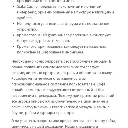
принципами ответственной игры.
Stake Casino предлагает лаконичный и понятный
интерфейс, ориентированный на быструю навигацию и
удобство.
Не получится установить софт рума и на портативное
устройство.
Кроме того, в Telegram-канале регулярно анонсируют
бонусные «дропы» за депозит.
Кроме того, криптовалюта, как следует из названия,
полностью зашифрована и анонимна.
Необходимо контролировать свое состояние и эмоции. В
случае появления симптомов зависимости следует
незамедлительно прекратить играть и обратиться к врачу.
Rucashpoker.ru не несет ответственности за
психоэмоциональное состояние пользователей. Софт
онлайн-комнаты не поддерживает встроенный HUD и
несовместим с трекерами. Поэтому при принятии решений
все игроки опираются исключительно на свои знания и
опыт. В сетку включены классические фризауты, ивенты с
баунти, ребаи и турниры с ре-энтри.
Если у вас есть вопросы или предложения по контенту сайта,
свяжитесь с нашей редакцией. Наши специалисты