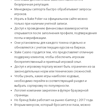
безупречная репутация.
Менеджеры саппорта быстро обрабатывают запросы
игроков.
Играть в Stake Poker на официальном сайте можно
только при наличии учетной записи.
Доступ к проведению финансовых взаиморасчетов
открывается после заполнения профиля, подтверждения
почты и верификации.
Они установлены для каждого токена отдельно и
обновляются с учетом текущих курсов на биржах.
Stake Casino гордится тем, что предоставляет отличную
поддержку клиентов, чтобы обеспечить игрокам
беспрепятственный и приятный игровой опыт.
Доступ к игровому порталу может быть ограничен из-за
законодательных норм или технических сложностей.
Чтобы узнать, какие игры наиболее ходовые,
необходимо перейти в соответствующий раздел и
выбрать сортировку по популярности.
Логотип компании закреплен в футере браузерной
страницы.
Но бренд Stake работает на рынке iGaming с 2017 года.
Вторым минусом, который бросается в глаза, можно