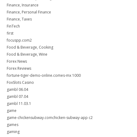
Finance, Insurance
Finance, Personal Finance
Finance, Taxes
FinTech
first
focuspp.com2
Food & Beverage, Cooking
Food & Beverage, Wine
Forex News
Forex Reviews
fortune-tiger-demo-online.comes-mx 1000
FoxSlots Casino
gambl 06.04
gambl 07.04
gambl 11.03.1
game
game-chickensubway.comchicken-subway-app c2
games
gaming