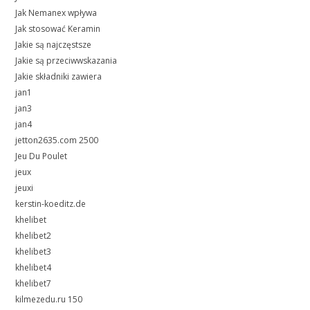
Jak Nemanex wpływa
Jak stosować Keramin
Jakie są najczęstsze
Jakie są przeciwwskazania
Jakie składniki zawiera
jan1
jan3
jan4
jetton2635.com 2500
Jeu Du Poulet
jeux
jeuxi
kerstin-koeditz.de
khelibet
khelibet2
khelibet3
khelibet4
khelibet7
kilmezedu.ru 150