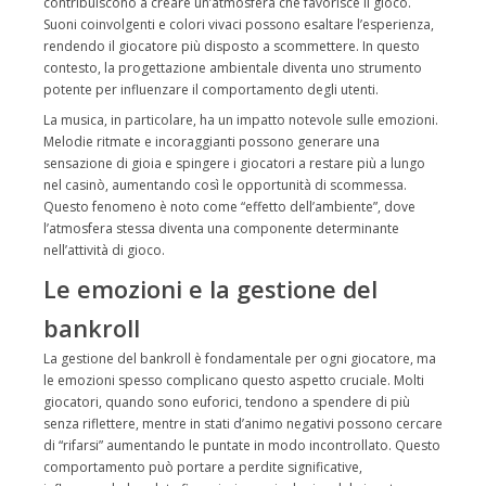
contribuiscono a creare un’atmosfera che favorisce il gioco.
Suoni coinvolgenti e colori vivaci possono esaltare l’esperienza,
rendendo il giocatore più disposto a scommettere. In questo
contesto, la progettazione ambientale diventa uno strumento
potente per influenzare il comportamento degli utenti.
La musica, in particolare, ha un impatto notevole sulle emozioni.
Melodie ritmate e incoraggianti possono generare una
sensazione di gioia e spingere i giocatori a restare più a lungo
nel casinò, aumentando così le opportunità di scommessa.
Questo fenomeno è noto come “effetto dell’ambiente”, dove
l’atmosfera stessa diventa una componente determinante
nell’attività di gioco.
Le emozioni e la gestione del
bankroll
La gestione del bankroll è fondamentale per ogni giocatore, ma
le emozioni spesso complicano questo aspetto cruciale. Molti
giocatori, quando sono euforici, tendono a spendere di più
senza riflettere, mentre in stati d’animo negativi possono cercare
di “rifarsi” aumentando le puntate in modo incontrollato. Questo
comportamento può portare a perdite significative,