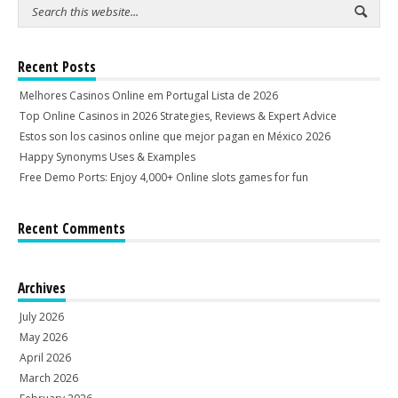
Recent Posts
Melhores Casinos Online em Portugal Lista de 2026
Top Online Casinos in 2026 Strategies, Reviews & Expert Advice
Estos son los casinos online que mejor pagan en México 2026
Happy Synonyms Uses & Examples
Free Demo Ports: Enjoy 4,000+ Online slots games for fun
Recent Comments
Archives
July 2026
May 2026
April 2026
March 2026