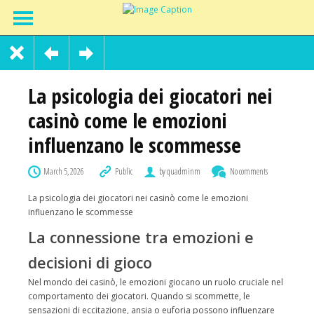
La psicologia dei giocatori nei
casinò come le emozioni
influenzano le scommesse
March 5, 2026
Public
by quadminm
No comments
La psicologia dei giocatori nei casinò come le emozioni
influenzano le scommesse
La connessione tra emozioni e
decisioni di gioco
Nel mondo dei casinò, le emozioni giocano un ruolo cruciale nel
comportamento dei giocatori. Quando si scommette, le
sensazioni di eccitazione, ansia o euforia possono influenzare