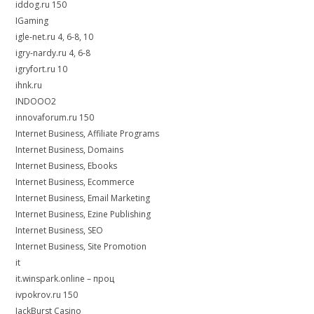
iddog.ru 150
IGaming
igle-net.ru 4, 6-8, 10
igry-nardy.ru 4, 6-8
igryfort.ru 10
ihnk.ru
INDOOO2
innovaforum.ru 150
Internet Business, Affiliate Programs
Internet Business, Domains
Internet Business, Ebooks
Internet Business, Ecommerce
Internet Business, Email Marketing
Internet Business, Ezine Publishing
Internet Business, SEO
Internet Business, Site Promotion
it
it.winspark.online – проц
ivpokrov.ru 150
JackBurst Casino