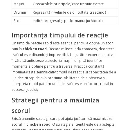
Mașini
Obstacolele principale, care trebuie evitate.
Drumuri
Reprezintă nivelurile de dificultate crescândă.
Scor
Indică progresul și performanța jucătorului.
Importanța timpului de reacție
Un timp de reacție rapid este esențial pentru a obține un scor
bun în
chicken road
. Fiecare milisecundă contează, deoarece
traficul este dinamic și imprevizibil. Un jucător experimentat va
învăța să anticipeze traiectoria mașinilor și să identifice
momentele optime pentru a traversa. Practica constantă
îmbunătățește semnificativ timpul de reacție și capacitatea de a
lua decizii rapide sub presiune. Abilitatea de a observa și
interpreta rapid pattern-urile de trafic este un factor crucial în
succesul jocului.
Strategii pentru a maximiza
scorul
Există anumite strategii care pot ajuta jucătorii să maximizeze
scorul în
chicken road
. O strategie eficientă este de a aștepta