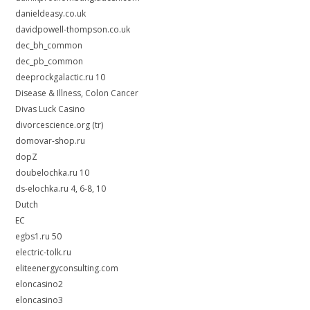
danieldeasy.co.uk
davidpowell-thompson.co.uk
dec_bh_common
dec_pb_common
deeprockgalactic.ru 10
Disease & Illness, Colon Cancer
Divas Luck Casino
divorcescience.org (tr)
domovar-shop.ru
dopZ
doubelochka.ru 10
ds-elochka.ru 4, 6-8, 10
Dutch
EC
egbs1.ru 50
electric-tolk.ru
eliteenergyconsulting.com
eloncasino2
eloncasino3