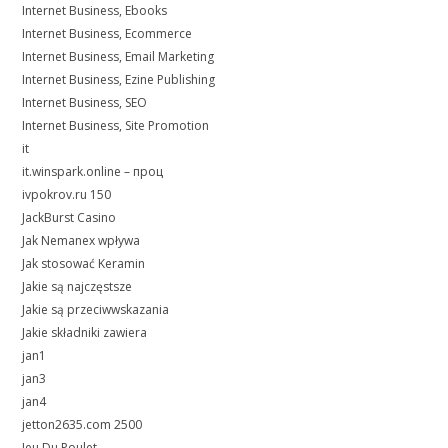
Internet Business, Ebooks
Internet Business, Ecommerce
Internet Business, Email Marketing
Internet Business, Ezine Publishing
Internet Business, SEO
Internet Business, Site Promotion
it
it.winspark.online – проц
ivpokrov.ru 150
JackBurst Casino
Jak Nemanex wpływa
Jak stosować Keramin
Jakie są najczęstsze
Jakie są przeciwwskazania
Jakie składniki zawiera
jan1
jan3
jan4
jetton2635.com 2500
Jeu Du Poulet