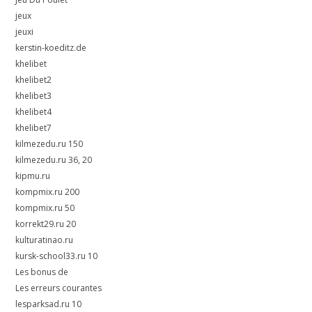
jeux
jeuxi
kerstin-koeditz.de
khelibet
khelibet2
khelibet3
khelibet4
khelibet7
kilmezedu.ru 150
kilmezedu.ru 36, 20
kipmu.ru
kompmix.ru 200
kompmix.ru 50
korrekt29.ru 20
kulturatinao.ru
kursk-school33.ru 10
Les bonus de
Les erreurs courantes
lesparksad.ru 10