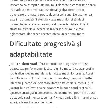
momentul potrivit pentru a traversa, chiar dacă aceasta
înseamnă să aștepți puțin mai mult decât te așteptai. Răbdarea
este adesea mai avantajoasă decât graba, deoarece o
traversare prematură poate duce la coliziune. De asemenea,
este important să fii atent la viteza mașinilor și să alegi
momentul în care acestea sunt cel mai îndepărtate. O altă
strategie este de a încerca să traversezi drumurile mai
aglomerate, deoarece acestea oferă un scor mai mare.
Dificultate progresivă și
adaptabilitate
Jocul
chicken road
oferă o dificultate progresivă care se
adaptează performanței jucătorului. Pe măsură ce avansezi în
joc, traficul devine mai dens, iar viteza mașinilor crește. Acest
lucru face jocul din ce în ce mai provocator, menținând astfel
interesul jucătorilor. Adaptabilitatea este cheia succesului; un
jucător bun va învăța să se adapteze la noile condiții și să își
ajusteze strategia în consecință. De asemenea, pot fi introduse
obstacole suplimentare, cum ar fi viteza variabilă a mașinilor sau
apariția bruscă a unor vehicule.