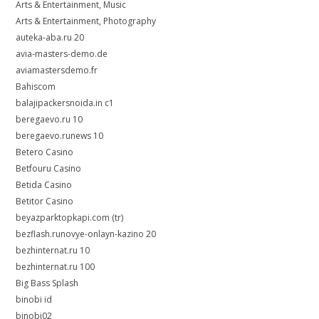
Arts & Entertainment, Music
Arts & Entertainment, Photography
auteka-aba.ru 20
avia-masters-demo.de
aviamastersdemo.fr
Bahiscom
balajipackersnoida.in c1
beregaevo.ru 10
beregaevo.runews 10
Betero Casino
Betfouru Casino
Betida Casino
Betitor Casino
beyazparktopkapi.com (tr)
bezflash.runovye-onlayn-kazino 20
bezhinternat.ru 10
bezhinternat.ru 100
Big Bass Splash
binobi id
binobi02