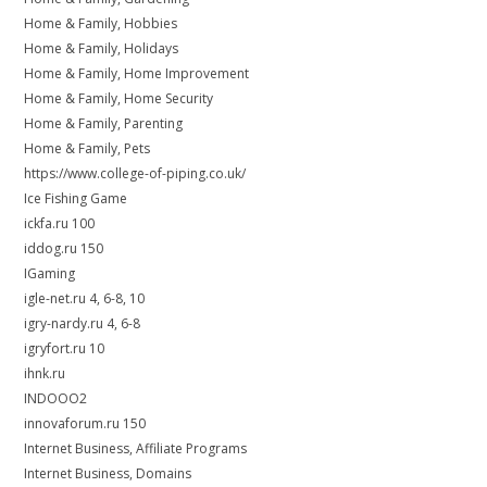
Home & Family, Hobbies
Home & Family, Holidays
Home & Family, Home Improvement
Home & Family, Home Security
Home & Family, Parenting
Home & Family, Pets
https://www.college-of-piping.co.uk/
Ice Fishing Game
ickfa.ru 100
iddog.ru 150
IGaming
igle-net.ru 4, 6-8, 10
igry-nardy.ru 4, 6-8
igryfort.ru 10
ihnk.ru
INDOOO2
innovaforum.ru 150
Internet Business, Affiliate Programs
Internet Business, Domains