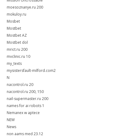
Mission Uncrossable
moesoznanye.ru 200
mokuloy.ru
Mosbet
Mostbet
Mostbet AZ
Mostbet dol
mrict.ru 200
mvclinic.ru 10
my_texts
mysistersfault-milford.com2
N
nacontrol.ru 20
nacontrol.ru 200, 150
nail-supermaster.ru 200
names for ai robots 1
Nemanex w aptece
NEW
News
non aams med 23.12