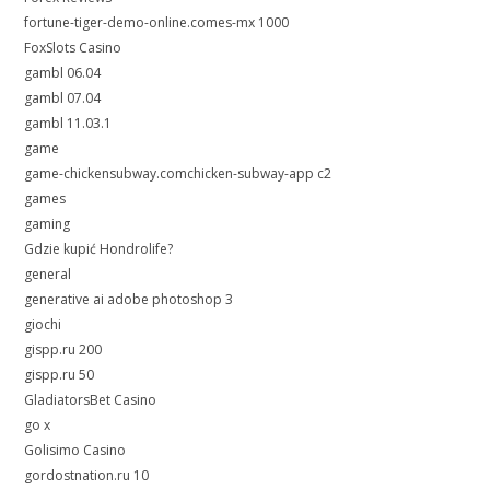
fortune-tiger-demo-online.comes-mx 1000
FoxSlots Casino
gambl 06.04
gambl 07.04
gambl 11.03.1
game
game-chickensubway.comchicken-subway-app c2
games
gaming
Gdzie kupić Hondrolife?
general
generative ai adobe photoshop 3
giochi
gispp.ru 200
gispp.ru 50
GladiatorsBet Casino
go x
Golisimo Casino
gordostnation.ru 10