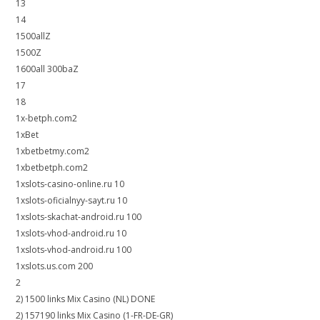
13
14
1500allZ
1500Z
1600all 300baZ
17
18
1x-betph.com2
1xBet
1xbetbetmy.com2
1xbetbetph.com2
1xslots-casino-online.ru 10
1xslots-oficialnyy-sayt.ru 10
1xslots-skachat-android.ru 100
1xslots-vhod-android.ru 10
1xslots-vhod-android.ru 100
1xslots.us.com 200
2
2) 1500 links Mix Casino (NL) DONE
2) 157190 links Mix Casino (1-FR-DE-GR)