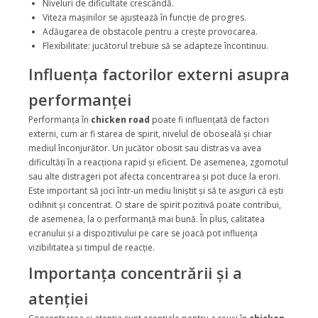
Niveluri de dificultate crescândă.
Viteza mașinilor se ajustează în funcție de progres.
Adăugarea de obstacole pentru a crește provocarea.
Flexibilitate: jucătorul trebuie să se adapteze încontinuu.
Influența factorilor externi asupra
performanței
Performanța în
chicken road
poate fi influențată de factori
externi, cum ar fi starea de spirit, nivelul de oboseală și chiar
mediul înconjurător. Un jucător obosit sau distras va avea
dificultăți în a reacționa rapid și eficient. De asemenea, zgomotul
sau alte distrageri pot afecta concentrarea și pot duce la erori.
Este important să joci într-un mediu liniștit și să te asiguri că ești
odihnit și concentrat. O stare de spirit pozitivă poate contribui,
de asemenea, la o performanță mai bună. În plus, calitatea
ecranului și a dispozitivului pe care se joacă pot influența
vizibilitatea și timpul de reacție.
Importanța concentrării și a
atenției