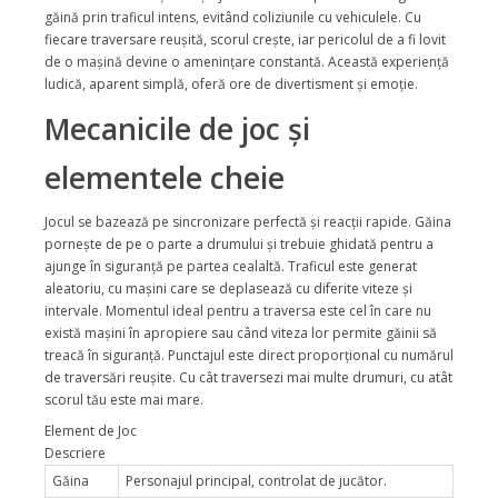
găină prin traficul intens, evitând coliziunile cu vehiculele. Cu
fiecare traversare reușită, scorul crește, iar pericolul de a fi lovit
de o mașină devine o amenințare constantă. Această experiență
ludică, aparent simplă, oferă ore de divertisment și emoție.
Mecanicile de joc și
elementele cheie
Jocul se bazează pe sincronizare perfectă și reacții rapide. Găina
pornește de pe o parte a drumului și trebuie ghidată pentru a
ajunge în siguranță pe partea cealaltă. Traficul este generat
aleatoriu, cu mașini care se deplasează cu diferite viteze și
intervale. Momentul ideal pentru a traversa este cel în care nu
există mașini în apropiere sau când viteza lor permite găinii să
treacă în siguranță. Punctajul este direct proporțional cu numărul
de traversări reușite. Cu cât traversezi mai multe drumuri, cu atât
scorul tău este mai mare.
Element de Joc
Descriere
Găina
Personajul principal, controlat de jucător.