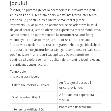
jocului
În viitor, ne putem aștepta la noi tendințe în dezvoltarea jocului
chicken road
. O tendință posibilă este integrarea inteligenței
artificiale (AI) pentru a crea un trafic mai realist și mai
imprevizibil. AI ar putea, de asemenea, să se adapteze la stilul
de joc al fiecărui jucător, oferind o experiență mai personalizată.
De asemenea, ne putem aștepta la introducerea unor funcții
multiplayer, care ar permite jucătorilor să concureze unul
împotriva celuilalt în timp real. Integrarea tehnologiei blockchain
ar putea permite jucătorilor să câștige recompense virtuale care
pot fi utilizate în alte jocuri sau aplicații. Dezvoltatorii vor
continua să exploreze noi modalități de a menține jocul relevant
și captivant pentru jucători.
Tehnologie
Impact asupra jocului
Au făcut jocul accesibil
Telefoane mobile / Tablete
oricui și oriunde.
A îmbunătățit experiența
Grafică îmbunătățită
vizuală.
Poate crea un trafic mai
Inteligența Artificială (AI)