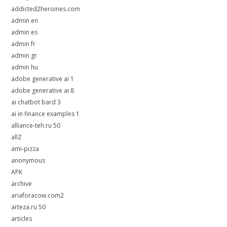
addicted2heroines.com
admin en
admin es
admin fr
admin gr
admin hu
adobe generative ai 1
adobe generative ai 8
ai chatbot bard 3
ai in finance examples 1
alliance-teh.ru 50
allZ
ami-pizza
anonymous
APK
archive
ariaforacow.com2
arteza.ru 50
articles