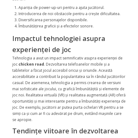
Apariția de power-up-uri pentru a ajuta jucătorul.
Introducerea de noi obstacole pentru a crește dificultatea.
Diversificarea personajelor disponibile.
Îmbunătățirea graficii și a efectelor sonore.
Impactul tehnologiei asupra
experienței de joc
Tehnologia a avut un impact semnificativ asupra experienței de
joc
chicken road
. Dezvoltarea telefoanelor mobile și a
tabletelor a făcut jocul accesibil oricui și oriunde. Această
accesibilitate a contribuit la popularitatea sa în rândul jucătorilor
casual. De asemenea, tehnologia a permis crearea de versiuni
mai sofisticate ale jocului, cu grafică îmbunătățită și elemente de
joc noi. Realitatea virtuală (VR) și realitatea augmentată (AR) oferă
oportunități și mai interesante pentru a îmbunătăți experiența de
joc. De exemplu, jucătorii ar putea purta ochelari VR pentru a se
simți ca și cum ar fi cu adevărat pe drum, evitând mașinile care
se apropie.
Tendințe viitoare în dezvoltarea