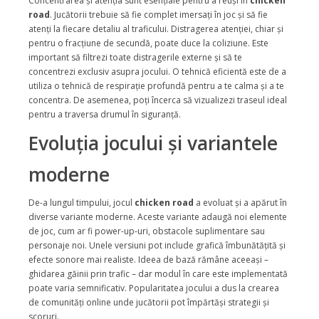
Concentrarea și atenția sunt esențiale pentru a reuși în
chicken
road
. Jucătorii trebuie să fie complet imersați în joc și să fie
atenți la fiecare detaliu al traficului. Distragerea atenției, chiar și
pentru o fracțiune de secundă, poate duce la coliziune. Este
important să filtrezi toate distragerile externe și să te
concentrezi exclusiv asupra jocului. O tehnică eficientă este de a
utiliza o tehnică de respirație profundă pentru a te calma și a te
concentra. De asemenea, poți încerca să vizualizezi traseul ideal
pentru a traversa drumul în siguranță.
Evoluția jocului și variantele
moderne
De-a lungul timpului, jocul
chicken road
a evoluat și a apărut în
diverse variante moderne. Aceste variante adaugă noi elemente
de joc, cum ar fi power-up-uri, obstacole suplimentare sau
personaje noi. Unele versiuni pot include grafică îmbunătățită și
efecte sonore mai realiste. Ideea de bază rămâne aceeași –
ghidarea găinii prin trafic – dar modul în care este implementată
poate varia semnificativ. Popularitatea jocului a dus la crearea
de comunități online unde jucătorii pot împărtăși strategii și
scoruri.