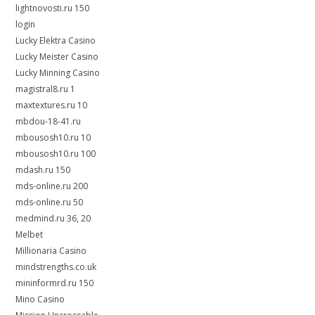
lightnovosti.ru 150
login
Lucky Elektra Casino
Lucky Meister Casino
Lucky Minning Casino
magistral8.ru 1
maxtextures.ru 10
mbdou-18-41.ru
mbousosh10.ru 10
mbousosh10.ru 100
mdash.ru 150
mds-online.ru 200
mds-online.ru 50
medmind.ru 36, 20
Melbet
Millionaria Casino
mindstrengths.co.uk
mininformrd.ru 150
Mino Casino