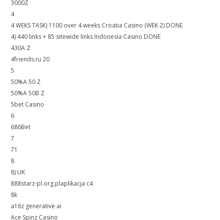
3000Z
4
4 WEKS TASK) 1100 over 4 weeks Croatia Casino (WEK 2) DONE
4) 440 links + 85 sitewide links Indonesia Casino DONE
430A Z
4friends.ru 20
5
50%A 50 Z
50%A 50B Z
5bet Casino
6
686Bet
7
71
8
8) UK
888starz-pl.org.plaplikacja c4
8k
a16z generative ai
Ace Spinz Casino