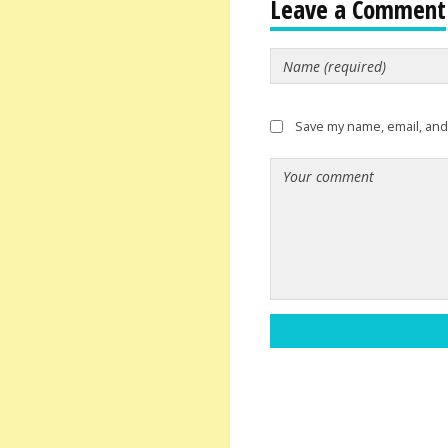
Leave a Comment
Save my name, email, and 