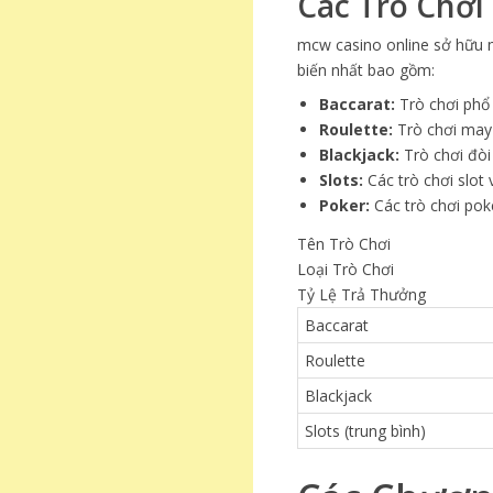
Các Trò Chơi
mcw casino online sở hữu mộ
biến nhất bao gồm:
Baccarat:
Trò chơi phổ 
Roulette:
Trò chơi may r
Blackjack:
Trò chơi đòi 
Slots:
Các trò chơi slot
Poker:
Các trò chơi pok
Tên Trò Chơi
Loại Trò Chơi
Tỷ Lệ Trả Thưởng
Baccarat
Roulette
Blackjack
Slots (trung bình)