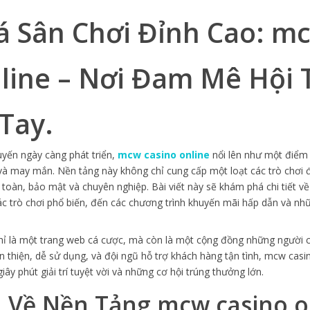
 Sân Chơi Đỉnh Cao: m
nline – Nơi Đam Mê Hội 
Tay.
 tuyến ngày càng phát triển,
mcw casino online
nổi lên như một điểm
p và may mắn. Nền tảng này không chỉ cung cấp một loạt các trò chơ
toàn, bảo mật và chuyên nghiệp. Bài viết này sẽ khám phá chi tiết v
ác trò chơi phổ biến, đến các chương trình khuyến mãi hấp dẫn và nhữ
hỉ là một trang web cá cược, mà còn là một cộng đồng những người 
ân thiện, dễ sử dụng, và đội ngũ hỗ trợ khách hàng tận tình, mcw cas
ây phút giải trí tuyệt vời và những cơ hội trúng thưởng lớn.
 Về Nền Tảng mcw casino o