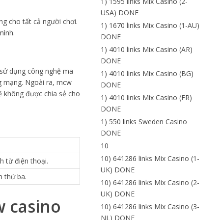
1) 1595 links Mix Casino (2-
USA) DONE
g cho tất cả người chơi.
1) 1670 links Mix Casino (1-AU)
mình.
DONE
1) 4010 links Mix Casino (AR)
DONE
y sử dụng công nghệ mã
1) 4010 links Mix Casino (BG)
ng mạng. Ngoài ra, mcw
DONE
ẽ không được chia sẻ cho
1) 4010 links Mix Casino (FR)
DONE
1) 550 links Sweden Casino
DONE
10
10) 641286 links Mix Casino (1-
 từ điện thoại.
UK) DONE
 thứ ba.
10) 641286 links Mix Casino (2-
UK) DONE
 casino
10) 641286 links Mix Casino (3-
NL) DONE