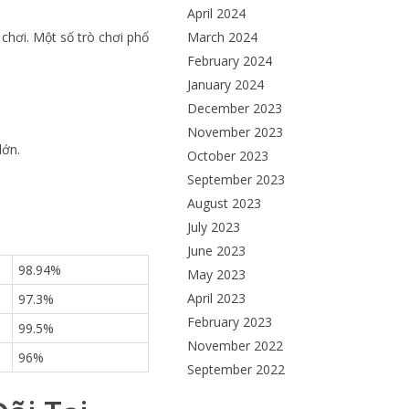
April 2024
chơi. Một số trò chơi phổ
March 2024
February 2024
January 2024
December 2023
November 2023
lớn.
October 2023
September 2023
August 2023
July 2023
June 2023
98.94%
May 2023
April 2023
97.3%
February 2023
99.5%
November 2022
96%
September 2022