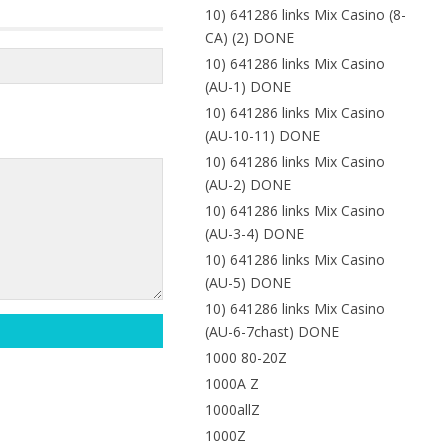
10) 641286 links Mix Casino (8-
CA) (2) DONE
10) 641286 links Mix Casino
(AU-1) DONE
10) 641286 links Mix Casino
(AU-10-11) DONE
10) 641286 links Mix Casino
(AU-2) DONE
10) 641286 links Mix Casino
(AU-3-4) DONE
10) 641286 links Mix Casino
(AU-5) DONE
10) 641286 links Mix Casino
(AU-6-7chast) DONE
1000 80-20Z
1000A Z
1000allZ
1000Z