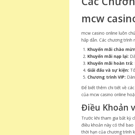
Các Chương
mcw casino
mcw casino online luôn chú
hấp dẫn. Các chương trình 
Khuyến mãi chào mừn
Khuyến mãi nạp lại:
Dàn
Khuyến mãi hoàn trả:
Giải đấu và sự kiện:
Tổ 
Chương trình VIP:
Dành
Để biết thêm chi tiết về cá
của mcw casino online hoặc
Điều Khoản v
Trước khi tham gia bất kỳ c
điều khoản này có thể bao g
thời hạn của chương trình 