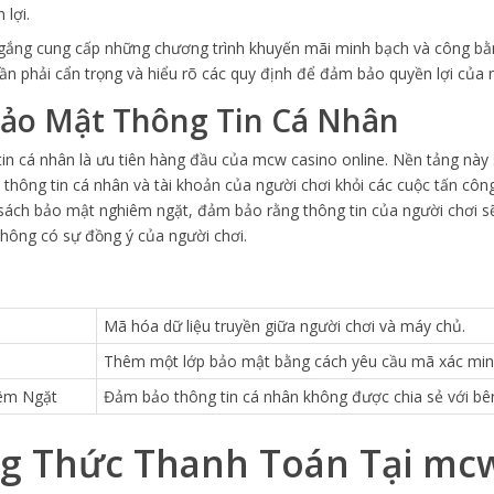
lợi.
gắng cung cấp những chương trình khuyến mãi minh bạch và công bằn
cần phải cẩn trọng và hiểu rõ các quy định để đảm bảo quyền lợi của 
Bảo Mật Thông Tin Cá Nhân
tin cá nhân là ưu tiên hàng đầu của mcw casino online. Nền tảng nà
ệ thông tin cá nhân và tài khoản của người chơi khỏi các cuộc tấn cô
 sách bảo mật nghiêm ngặt, đảm bảo rằng thông tin của người chơi s
hông có sự đồng ý của người chơi.
Mã hóa dữ liệu truyền giữa người chơi và máy chủ.
)
Thêm một lớp bảo mật bằng cách yêu cầu mã xác minh
êm Ngặt
Đảm bảo thông tin cá nhân không được chia sẻ với bên
g Thức Thanh Toán Tại mcw