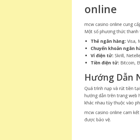
online
mcw casino online cung cấp 
Một số phương thức thanh 
Thẻ ngân hàng:
Visa, 
Chuyển khoản ngân h
Ví điện tử:
Skrill, Netel
Tiền điện tử:
Bitcoin, E
Hướng Dẫn N
Quá trình nạp và rút tiền t
hướng dẫn trên trang web ho
khác nhau tùy thuộc vào p
mcw casino online cam kết 
được bảo vệ.