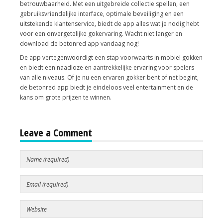
betrouwbaarheid. Met een uitgebreide collectie spellen, een
gebruiksvriendelijke interface, optimale beveiliging en een
uitstekende klantenservice, biedt de app alles wat je nodig hebt
voor een onvergetelijke gokervaring. Wacht niet langer en
download de betonred app vandaag nog!
De app vertegenwoordigt een stap voorwaarts in mobiel gokken
en biedt een naadloze en aantrekkelijke ervaring voor spelers
van alle niveaus. Of je nu een ervaren gokker bent of net begint,
de betonred app biedt je eindeloos veel entertainment en de
kans om grote prijzen te winnen.
Leave a Comment