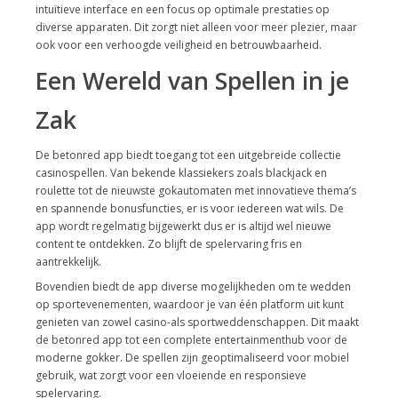
intuïtieve interface en een focus op optimale prestaties op
diverse apparaten. Dit zorgt niet alleen voor meer plezier, maar
ook voor een verhoogde veiligheid en betrouwbaarheid.
Een Wereld van Spellen in je
Zak
De betonred app biedt toegang tot een uitgebreide collectie
casinospellen. Van bekende klassiekers zoals blackjack en
roulette tot de nieuwste gokautomaten met innovatieve thema’s
en spannende bonusfuncties, er is voor iedereen wat wils. De
app wordt regelmatig bijgewerkt dus er is altijd wel nieuwe
content te ontdekken. Zo blijft de spelervaring fris en
aantrekkelijk.
Bovendien biedt de app diverse mogelijkheden om te wedden
op sportevenementen, waardoor je van één platform uit kunt
genieten van zowel casino-als sportweddenschappen. Dit maakt
de betonred app tot een complete entertainmenthub voor de
moderne gokker. De spellen zijn geoptimaliseerd voor mobiel
gebruik, wat zorgt voor een vloeiende en responsieve
spelervaring.