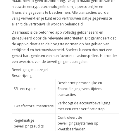
maakt hierop geen uitzondering. De app maakt gebruik van de
nieuwste encryptietechnologieën om je persoonlijke en
financiële gegevens te beschermen. Alle transacties worden
veilig verwerkt en je kunt erop vertrouwen dat je gegevens te
allen tijde vertrouwelijk worden behandeld.
Daarnaast is de betonred app volledig gelicenseerd en
gereguleerd door de relevante autoriteiten. Dit garandeert dat
de app voldoet aan de hoogste normen op het gebied van
eerlijkheid en betrouwbaarheid. Spelers kunnen dus met een
gerust hart genieten van hun favoriete casinospellen. Hieronder
een overzicht van de beveiligingsmaatregelen:
Beveiligingsmaatregel
Beschrijving
Beschermt persoonlijke en
SSL-encryptie
financiële gegevens tijdens
transacties.
Verhoogt de accountbeveiliging
Tweefactorauthenticatie
met een extra verificatiestap.
Controleert de
Regelmatige
beveiligingssystemen op
beveiligingsaudits
kwetsbaarheden.