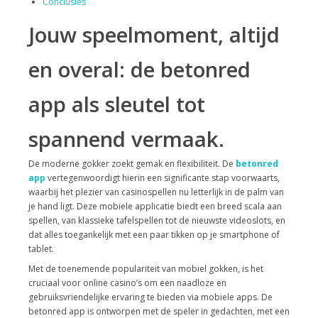
Conclusies
Jouw speelmoment, altijd
en overal: de betonred
app als sleutel tot
spannend vermaak.
De moderne gokker zoekt gemak en flexibiliteit. De
betonred
app
vertegenwoordigt hierin een significante stap voorwaarts,
waarbij het plezier van casinospellen nu letterlijk in de palm van
je hand ligt. Deze mobiele applicatie biedt een breed scala aan
spellen, van klassieke tafelspellen tot de nieuwste videoslots, en
dat alles toegankelijk met een paar tikken op je smartphone of
tablet.
Met de toenemende populariteit van mobiel gokken, is het
cruciaal voor online casino’s om een naadloze en
gebruiksvriendelijke ervaring te bieden via mobiele apps. De
betonred app is ontworpen met de speler in gedachten, met een