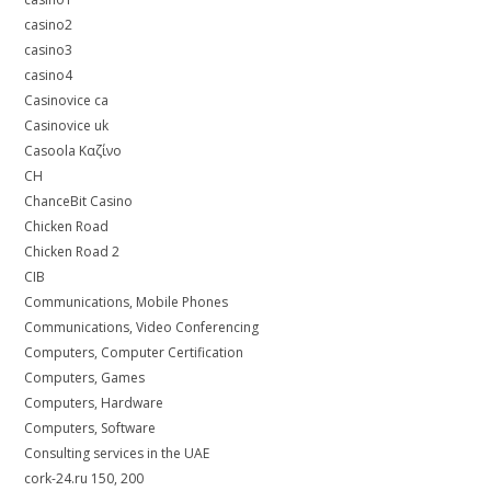
casino2
casino3
casino4
Casinovice ca
Casinovice uk
Casoola Καζίνο
CH
ChanceBit Casino
Chicken Road
Chicken Road 2
CIB
Communications, Mobile Phones
Communications, Video Conferencing
Computers, Computer Certification
Computers, Games
Computers, Hardware
Computers, Software
Consulting services in the UAE
cork-24.ru 150, 200