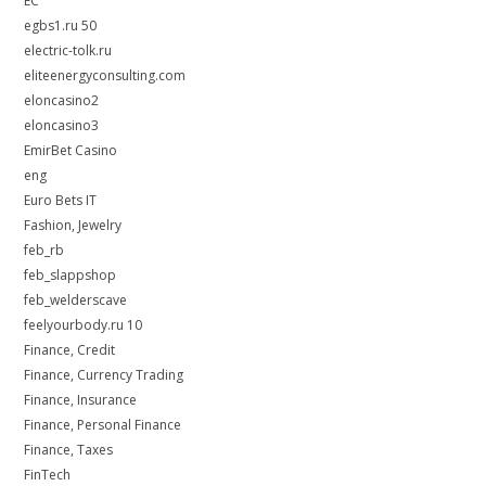
EC
egbs1.ru 50
electric-tolk.ru
eliteenergyconsulting.com
eloncasino2
eloncasino3
EmirBet Casino
eng
Euro Bets IT
Fashion, Jewelry
feb_rb
feb_slappshop
feb_welderscave
feelyourbody.ru 10
Finance, Credit
Finance, Currency Trading
Finance, Insurance
Finance, Personal Finance
Finance, Taxes
FinTech