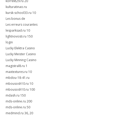
korrekt29.ru 20
kulturatinao.ru
kursk-school33.ru 10
Les bonus de
Les erreurs courantes
lesparksad.ru 10
lightnovosti.ru 150
login
Lucky Elektra Casino
Lucky Meister Casino
Lucky Minning Casino
magistral8.ru 1
maxtextures.ru 10
mbdou-18-41.ru
mbousosh10.ru 10
mbousosh10.ru 100
mdash.ru 150
mds-online.ru 200
mds-online.ru 50
medmind.ru 36, 20