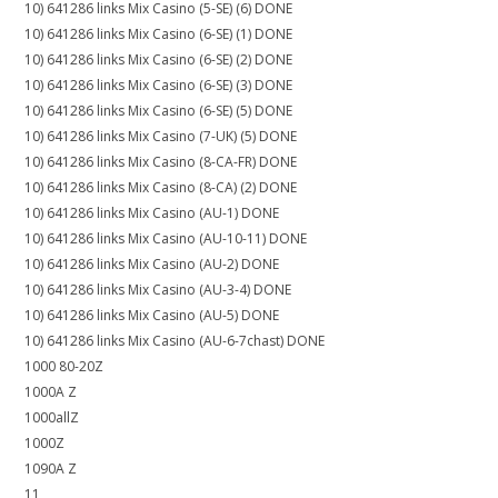
10) 641286 links Mix Casino (5-SE) (6) DONE
10) 641286 links Mix Casino (6-SE) (1) DONE
10) 641286 links Mix Casino (6-SE) (2) DONE
10) 641286 links Mix Casino (6-SE) (3) DONE
10) 641286 links Mix Casino (6-SE) (5) DONE
10) 641286 links Mix Casino (7-UK) (5) DONE
10) 641286 links Mix Casino (8-CA-FR) DONE
10) 641286 links Mix Casino (8-CA) (2) DONE
10) 641286 links Mix Casino (AU-1) DONE
10) 641286 links Mix Casino (AU-10-11) DONE
10) 641286 links Mix Casino (AU-2) DONE
10) 641286 links Mix Casino (AU-3-4) DONE
10) 641286 links Mix Casino (AU-5) DONE
10) 641286 links Mix Casino (AU-6-7chast) DONE
1000 80-20Z
1000A Z
1000allZ
1000Z
1090A Z
11