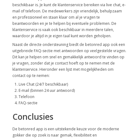
beschikbaar is. Je kunt de klantenservice bereiken via live chat, e-
mail of telefoon. De medewerkers zijn vriendelijk, behulpzaam
en professioneel en staan klaar om al je vragen te
beantwoorden en je te helpen bij eventuele problemen. De
klantenservice is vaak ook beschikbaar in meerdere talen,
waardoor je altijd in je eigen taal kunt worden geholpen.
Naast de directe ondersteuning biedt de betonred app ook een
uitgebreide FAQ-sectie met antwoorden op veelgestelde vragen.
Dit kan je helpen om snel en gemakkelijk antwoord te vinden op
je vragen, zonder dat je contact hoeft op te nemen met de
klantenservice. Hieronder een lijst met mogelijkheden om
contact op te nemen:
Live Chat (24/7 beschikbaar)
E-mail (binnen 24 uur antwoord)
Telefoon
FAQ-sectie
Conclusies
De betonred app is een uitstekende keuze voor de moderne
gokker die op zoek is naar gemak, flexibiliteit en