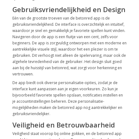
Gebruiksvriendelijkheid en Design
Eén van de grootste troeven van de betonred app is de
gebruiksvriendelijkheid. De interface is overzichtelijk en intuïtief,
waardoor je snel en gemakkelijk je favoriete spellen kunt vinden.
Navigeren door de app is een fluitje van een cent, zelfs voor
beginners. De app is zorgvuldig ontworpen met een moderne en
aantrekkelijke visuele stijl, waardoor het een plezier is om te
gebruiken. Dit verhoogt niet alleen de spelervaring, maar ook de
algehele tevredenheid van de gebruiker. Het design sluit goed
aan bij de huisstijl van betonred, wat zorgt voor herkenning en
vertrouwen.
De app biedt ook diverse personalisatie-opties, zodat je de
interface kunt aanpassen aan je eigen voorkeuren. Zo kun je
bijvoorbeeld favoriete spellen opslaan, notificaties instellen en
je accountinstellingen beheren. Deze personalisatie-
mogelijkheden maken de betonred app nog aantrekkelijker en
gebruiksvriendelijker.
Veiligheid en Betrouwbaarheid
Veiligheid staat voorop bij online gokken, en de betonred app