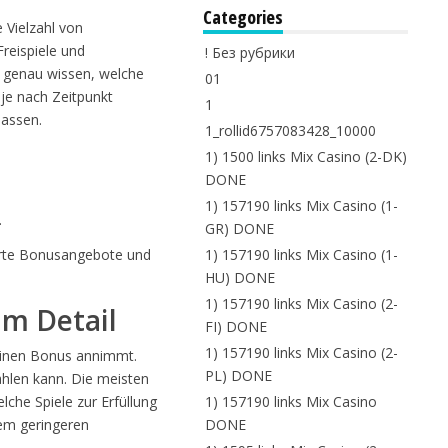
Categories
 Vielzahl von
eispiele und
! Без рубрики
r genau wissen, welche
01
je nach Zeitpunkt
1
passen.
1_rollid6757083428_10000
1) 1500 links Mix Casino (2-DK)
DONE
1) 157190 links Mix Casino (1-
.
GR) DONE
ierte Bonusangebote und
1) 157190 links Mix Casino (1-
HU) DONE
1) 157190 links Mix Casino (2-
m Detail
FI) DONE
1) 157190 links Mix Casino (2-
einen Bonus annimmt.
PL) DONE
hlen kann. Die meisten
che Spiele zur Erfüllung
1) 157190 links Mix Casino
nem geringeren
DONE