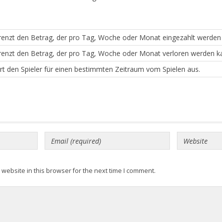
enzt den Betrag, der pro Tag, Woche oder Monat eingezahlt werden
enzt den Betrag, der pro Tag, Woche oder Monat verloren werden k
rt den Spieler für einen bestimmten Zeitraum vom Spielen aus.
website in this browser for the next time I comment.