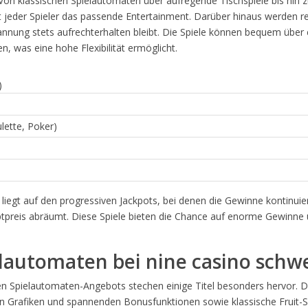
on klassischen Spielautomaten über aufregende Tischspiele bis hin 
et jeder Spieler das passende Entertainment. Darüber hinaus werden 
annung stets aufrechterhalten bleibt. Die Spiele können bequem über
n, was eine hohe Flexibilität ermöglicht.
)
ulette, Poker)
egt auf den progressiven Jackpots, bei denen die Gewinne kontinuierl
uptpreis abräumt. Diese Spiele bieten die Chance auf enorme Gewinne 
elautomaten bei nine casino schw
en Spielautomaten-Angebots stechen einige Titel besonders hervor.
n Grafiken und spannenden Bonusfunktionen sowie klassische Fruit-Sl