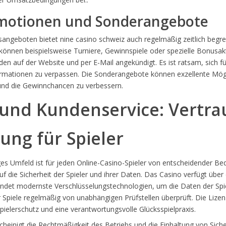
omotionen und Sonderangebote
angeboten bietet nine casino schweiz auch regelmäßig zeitlich beg
önnen beispielsweise Turniere, Gewinnspiele oder spezielle Bonusa
en auf der Website und per E-Mail angekündigt. Es ist ratsam, sich f
rmationen zu verpassen. Die Sonderangebote können exzellente Mögli
und die Gewinnchancen zu verbessern.
 und Kundenservice: Vertr
ung für Spieler
ges Umfeld ist für jeden Online-Casino-Spieler von entscheidender Be
f die Sicherheit der Spieler und ihrer Daten. Das Casino verfügt über 
endet modernste Verschlüsselungstechnologien, um die Daten der Spi
r Spiele regelmäßig von unabhängigen Prüfstellen überprüft. Die Lize
ielerschutz und eine verantwortungsvolle Glücksspielpraxis.
heinigt die Rechtmäßigkeit des Betriebs und die Einhaltung von Siche