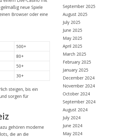
zu einem Live-Casino mit
September 2025
regelmäßig neue Spiele
 einen Browser oder eine
August 2025
July 2025
June 2025
May 2025
April 2025
500+
March 2025
80+
February 2025
50+
January 2025
30+
December 2024
November 2024
ich steigen, bis ein
October 2024
und sorgen für
September 2024
August 2024
eiz
July 2024
June 2024
 Dazu gehören moderne
May 2024
ots, die an die