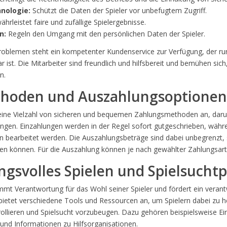
nologie:
Schützt die Daten der Spieler vor unbefugtem Zugriff.
hrleistet faire und zufällige Spielergebnisse.
n:
Regeln den Umgang mit den persönlichen Daten der Spieler.
roblemen steht ein kompetenter Kundenservice zur Verfügung, der run
 ist. Die Mitarbeiter sind freundlich und hilfsbereit und bemühen sich,
n.
hoden und Auszahlungsoptionen
 eine Vielzahl von sicheren und bequemen Zahlungsmethoden an, darun
ngen. Einzahlungen werden in der Regel sofort gutgeschrieben, wäh
n bearbeitet werden. Die Auszahlungsbeträge sind dabei unbegrenzt, 
n können. Für die Auszahlung können je nach gewählter Zahlungsart
gsvolles Spielen und Spielsucht
mmt Verantwortung für das Wohl seiner Spieler und fördert ein veran
bietet verschiedene Tools und Ressourcen an, um Spielern dabei zu he
ollieren und Spielsucht vorzubeugen. Dazu gehören beispielsweise Ein
n und Informationen zu Hilfsorganisationen.