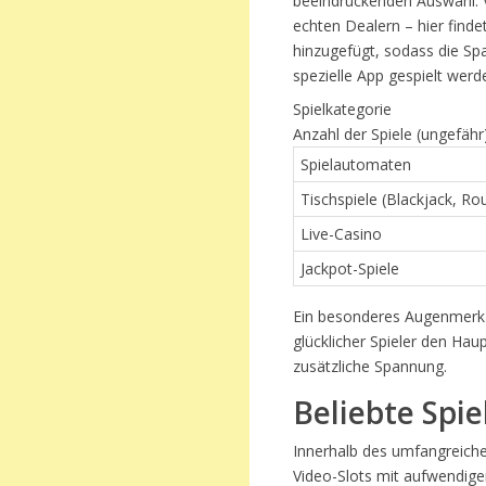
beeindruckenden Auswahl. V
echten Dealern – hier find
hinzugefügt, sodass die Sp
spezielle App gespielt werde
Spielkategorie
Anzahl der Spiele (ungefähr
Spielautomaten
Tischspiele (Blackjack, Ro
Live-Casino
Jackpot-Spiele
Ein besonderes Augenmerk li
glücklicher Spieler den Ha
zusätzliche Spannung.
Beliebte Spi
Innerhalb des umfangreich
Video-Slots mit aufwendige