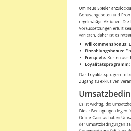
Um neue Spieler anzulocken
Bonusangeboten und Promo
regelmäßige Aktionen. Die 
Voraussetzungen erfüllt se
variieren, daher ist es ra
Willkommensbonus:
E
Einzahlungsbonus:
Ein
Freispiele:
Kostenlose 
Loyalitätsprogramm:
Das Loyalitätsprogramm biet
Zugang zu exklusiven Veran
Umsatzbedin
Es ist wichtig, die Umsat
Diese Bedingungen legen f
Online-Casinos haben Umsat
der Umsatzbedingungen zähl
Prozentsatz zur Erfüllung 