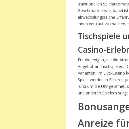
traditionellen Spielautomat
Geschmack etwas dabei ist.
abwechslungsreiche Erfahru
ihnen vertraut zu machen, b
Tischspiele u
Casino-Erleb
Für diejenigen, die die Atm
Angebot an Tischspielen. D
Varianten. Im Live-Casino 
Spiele werden in Echtzeit g
rund um die Uhr geöffnet, s
und anderen Spielern sorg
Bonusange
Anreize für