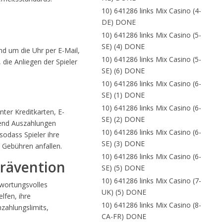
10) 641286 links Mix Casino (4-
DE) DONE
10) 641286 links Mix Casino (5-
SE) (4) DONE
d um die Uhr per E-Mail,
10) 641286 links Mix Casino (5-
 die Anliegen der Spieler
SE) (6) DONE
10) 641286 links Mix Casino (6-
SE) (1) DONE
10) 641286 links Mix Casino (6-
ter Kreditkarten, E-
SE) (2) DONE
rend Auszahlungen
10) 641286 links Mix Casino (6-
sodass Spieler ihre
SE) (3) DONE
 Gebühren anfallen.
10) 641286 links Mix Casino (6-
prävention
SE) (5) DONE
10) 641286 links Mix Casino (7-
twortungsvolles
UK) (5) DONE
lfen, ihre
10) 641286 links Mix Casino (8-
zahlungslimits,
CA-FR) DONE