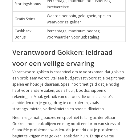
Percentage, maximum bonusbedrag,
Stortingsbonus
inzetvereiste
Waarde per spin, geldigheid, spellen
Gratis Spins
waarvoor ze gelden
Cashback
Percentage, maximum bedrag,
Bonus
voorwaarden voor uitbetaling
Verantwoord Gokken: leidraad
voor een veilige ervaring
Verantwoord gokken is essentieel om te voorkomen dat gokken
een probleem wordt. Stel een budget vast voordat je begint met
spelen en houd je daaraan. Speel nooit met geld dat je nodig
hebt voor andere zaken, zoals huur, boodschappen of
rekeningen. Maak gebruik van de tools die online casino’s
aanbieden om je gokgedrag te controleren, zoals
stortingslimieten, verlieslimieten en speeltijdlimieten.
Neem regelmatig pauzes en speel niet te lang achter elkaar.
Gokken moet leuk blijven en mag nooit een bron van stress of
financiële problemen worden. Als je merkt dat je problemen
begint te krijgen met gokken, zoek dan hulp. Er zijn diverse