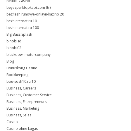
Betitor Casino
beyazparktopkapi.com (tr)
bezflash.runovye-onlayn-kazino 20
bezhinternat.ru 10
bezhinternat.ru 100
Big Bass Splash
binobi id
binobi02
blackdownmotorcompany
Blog
Bonuskong Casino
Bookkeeping
bou-sosh10.ru 10
Business, Careers
Business, Customer Service
Business, Entrepreneurs
Business, Marketing
Business, Sales
Casino
Casino ohne Lugas