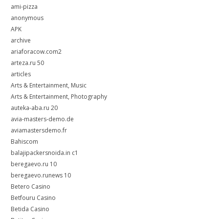
ami-pizza
anonymous
APK
archive
ariaforacow.com2
arteza.ru 50
articles
Arts & Entertainment, Music
Arts & Entertainment, Photography
auteka-aba.ru 20
avia-masters-demo.de
aviamastersdemo.fr
Bahiscom
balajipackersnoida.in c1
beregaevo.ru 10
beregaevo.runews 10
Betero Casino
Betfouru Casino
Betida Casino