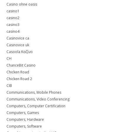
Casino ohne oasis
casino1
casino2
casino3
casino4
Casinovice ca
Casinovice uk
Casoola Καζίνο
CH
ChanceBit Casino
Chicken Road
Chicken Road 2
CIB
Communications, Mobile Phones
Communications, Video Conferencing
Computers, Computer Certification
Computers, Games
Computers, Hardware
Computers, Software