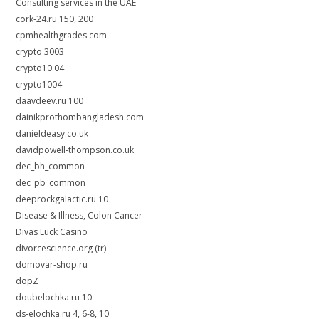
Consulting services in the UAE
cork-24.ru 150, 200
cpmhealthgrades.com
crypto 3003
crypto10.04
crypto1004
daavdeev.ru 100
dainikprothombangladesh.com
danieldeasy.co.uk
davidpowell-thompson.co.uk
dec_bh_common
dec_pb_common
deeprockgalactic.ru 10
Disease & Illness, Colon Cancer
Divas Luck Casino
divorcescience.org (tr)
domovar-shop.ru
dopZ
doubelochka.ru 10
ds-elochka.ru 4, 6-8, 10