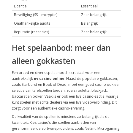
Licentie
Essentieel
Beveiliging (SSL-encryptie)
Zeer belangrijk
Onafhankelijke audits
Belangrijk
Reputatie (recensies)
Zeer belangrijk
Het spelaanbod: meer dan
alleen gokkasten
Een breed en divers spelaanbod is cruciaal voor een
aantrekkelijk
nv casino online
. Naast de populaire gokkasten,
zoals Starburst en Book of Dead, moet een goed casino ook een
selectie van tafelspellen bieden, zoals roulette, blackjack,
baccarat en poker. Vaak is er ook een live casino-sectie, waar je
kunt spelen met echte dealers via een live videoverbinding. Dit
zorgt voor een authentieke casino-ervaring.
De kwaliteit van de spellen is minstens zo belangrijk als de
kwantiteit. Kies casino’s die spellen aanbieden van
gerenommeerde softwareproviders, zoals NetEnt, Microgaming,