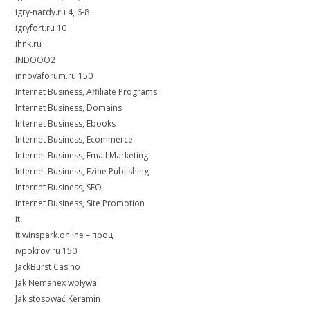
igry-nardy.ru 4, 6-8
igryfort.ru 10
ihnk.ru
INDOOO2
innovaforum.ru 150
Internet Business, Affiliate Programs
Internet Business, Domains
Internet Business, Ebooks
Internet Business, Ecommerce
Internet Business, Email Marketing
Internet Business, Ezine Publishing
Internet Business, SEO
Internet Business, Site Promotion
it
it.winspark.online – проц
ivpokrov.ru 150
JackBurst Casino
Jak Nemanex wpływa
Jak stosować Keramin