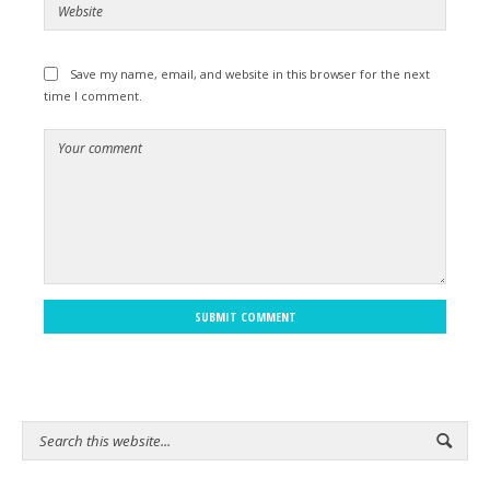
Save my name, email, and website in this browser for the next
time I comment.
SUBMIT COMMENT