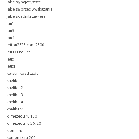
Jakie są najczęstsze
Jakie są przeciwwskazania
Jakie składniki zawiera
jan1
jan3
jan4
jetton2635.com 2500
Jeu Du Poulet
jeux
jeuxi
kerstin-koeditz.de
khelibet
khelibet2
khelibet3
khelibet4
khelibet7
kilmezedu.ru 150
kilmezedu.ru 36, 20
kipmu.ru
kompmix.ru 200