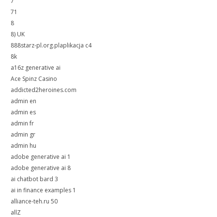
7
71
8
8) UK
888starz-pl.org.plaplikacja c4
8k
a16z generative ai
Ace Spinz Casino
addicted2heroines.com
admin en
admin es
admin fr
admin gr
admin hu
adobe generative ai 1
adobe generative ai 8
ai chatbot bard 3
ai in finance examples 1
alliance-teh.ru 50
allZ