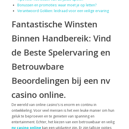
Bonussen en promoties: waar moet je op letten?
Verantwoord Gokken: leidraad voor een veilige ervaring
Fantastische Winsten
Binnen Handbereik: Vind
de Beste Spelervaring en
Betrouwbare
Beoordelingen bij een nv
casino online.
De wereld van online casino’s is enorm en continu in
ontwikkeling. Voor veel mensen is het een leuke manier om hun
geluk te beproeven en te genieten van spanning en
entertainment. Echter, het kiezen van een betrouwbaar en veilig
nv casino online
kan een uitdaging zijn. Er zijn talloze opties