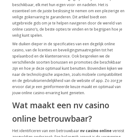
beschikbaar, elk met hun eigen voor- en nadelen. Het is
essentieel om de juiste beslissing te nemen om een plezierige en
veilige gokervaring te garanderen. Dit artikel biedt een
uitgebreide gids om je te helpen navigeren door de wereld van
online casino’s, de beste opties te vinden en te begrijpen hoe je
veilig kunt spelen.
We duiken dieper in de specificaties van een degelijk online
casino, van de licenties en beveiligingsmaatregelen tot het
spelaanbod en de klantenservice. Ook bespreken we de
verschillende soorten bonussen en promoties die beschikbaar
zijn en hoe je deze optimaal kunt benutten. Bovendien kijken we
naar de technologische aspecten, zoals mobiele compatibiliteit
en de gebruiksvriendelijkheid van de website of app. Zo zorg je
ervoor dat je een geïnformeerde keuze maakt en optimaal van
jouw online casino-ervaring kunt genieten.
Wat maakt een nv casino
online betrouwbaar?
Het identificeren van een betrouwbaar
nv casino online
vereist
zorgvuldige onderzoek. Een belangrijk aspect is de vergunning.