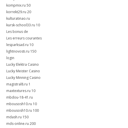
kompmix.ru 50
korrekt29.ru 20
kulturatinao.ru
kursk-school33.ru 10
Les bonus de
Les erreurs courantes
lesparksad.ru 10
lightnovosti.ru 150
login
Lucky Elektra Casino
Lucky Meister Casino
Lucky Minning Casino
magistral8.ru 1
maxtextures.ru 10
mbdou-18-41.ru
mbousosh10.ru 10
mbousosh10.ru 100
mdash.ru 150
mds-online.ru 200