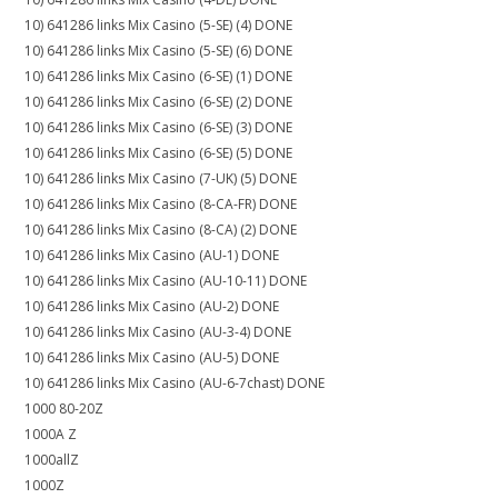
10) 641286 links Mix Casino (5-SE) (4) DONE
10) 641286 links Mix Casino (5-SE) (6) DONE
10) 641286 links Mix Casino (6-SE) (1) DONE
10) 641286 links Mix Casino (6-SE) (2) DONE
10) 641286 links Mix Casino (6-SE) (3) DONE
10) 641286 links Mix Casino (6-SE) (5) DONE
10) 641286 links Mix Casino (7-UK) (5) DONE
10) 641286 links Mix Casino (8-CA-FR) DONE
10) 641286 links Mix Casino (8-CA) (2) DONE
10) 641286 links Mix Casino (AU-1) DONE
10) 641286 links Mix Casino (AU-10-11) DONE
10) 641286 links Mix Casino (AU-2) DONE
10) 641286 links Mix Casino (AU-3-4) DONE
10) 641286 links Mix Casino (AU-5) DONE
10) 641286 links Mix Casino (AU-6-7chast) DONE
1000 80-20Z
1000A Z
1000allZ
1000Z