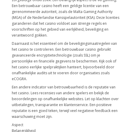
Een betrouwbaar casino heeft een geldige licentie van een
gerenommeerde autoriteit, zoals de Malta Gaming Authority
(MGA) of de Nederlandse Kansspelautoriteit (KSA). Deze licenties
garanderen dat het casino voldoet aan strenge regels en
voorschriften op het gebied van eerlijkheid, beveiliging en
verantwoord gokken.
Daarnaast is het essentieel om de beveiligingsmaatregelen van
het casino te controleren. Een betrouwbaar casino gebruikt
geavanceerde encryptietechnologie (zoals SSL) om je
persoonlijke en financiële gegevens te beschermen. Kijk ook of
het casino eerlijke spelpraktijken hanteert, bijvoorbeeld door
onafhankelijke audits uit te voeren door organisaties zoals
eCOGRA.
Een andere indicator van betrouwbaarheid is de reputatie van
het casino. Lees recensies van andere spelers en bekijk de
beoordelingen op onafhankelijke websites. Let op klachten over
uitbetalingen, transparantie en klantenservice. Een positieve
reputatie is een goed teken, terwijl veel negatieve feedback een
waarschuwing moet zijn.
Aspect
Belangrijkheid