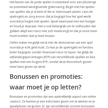
Het kiezen van de juiste spelen is essentieel voor een plezierige
en potentieel winstgevende gokervaring. Begin met het spelen
van spellen die je al kent of die er interessant uitzien. Lees de
spelregels en zorg ervoor dat je begrijpt hoe het spel werkt
voordat je begint met spelen. Speel daarnaast met een budget
en houd je daaraan. Het is ook belangrijk om te onthouden dat
gokken altijd een risico met zich meebrengt en dat je nooit meer
moet inzetten dan je kunt missen.
Oefen indien mogelijk eerst met de demoversie van een spel
voordat je echt geld inzet. Zo kun je de spelregels en functies
beter begrijpen zonder financieel risico te lopen. Vergelijk de
uitbetalingspercentages (RTP) van verschillende spellen en kies
spellen met een hogere RTP, omdat deze theoretisch gezien
meer kans geven op winst.
Bonussen en promoties:
waar moet je op letten?
Bonussen en promoties zijn een aantrekkelijk aspect van online
casino’s. Ze kunnen je een extra kans geven om te winnen en je
speelplezier vergroten. Er zijn verschillende soorten bonussen