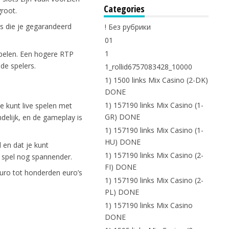
Categories
root.
is die je gegarandeerd
! Без рубрики
01
1
spelen. Een hogere RTP
de spelers.
1_rollid6757083428_10000
1) 1500 links Mix Casino (2-DK)
DONE
1) 157190 links Mix Casino (1-
Je kunt live spelen met
GR) DONE
ndelijk, en de gameplay is
1) 157190 links Mix Casino (1-
HU) DONE
d en dat je kunt
1) 157190 links Mix Casino (2-
 spel nog spannender.
FI) DONE
euro tot honderden euro’s
1) 157190 links Mix Casino (2-
PL) DONE
1) 157190 links Mix Casino
DONE