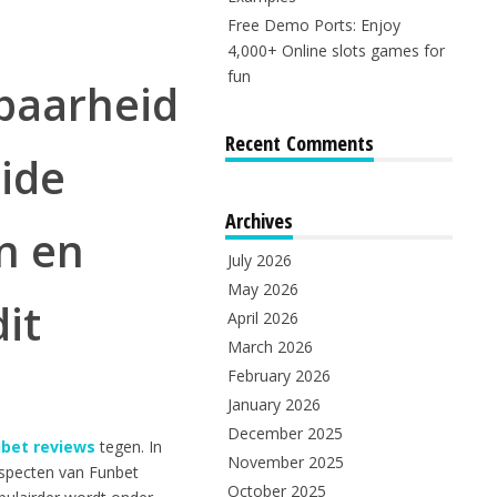
Free Demo Ports: Enjoy
4,000+ Online slots games for
fun
baarheid
Recent Comments
eide
Archives
n en
July 2026
May 2026
it
April 2026
March 2026
February 2026
January 2026
December 2025
bet reviews
tegen. In
November 2025
aspecten van Funbet
October 2025