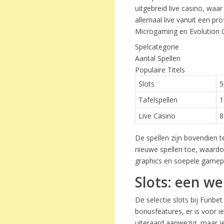
uitgebreid live casino, waar
allemaal live vanuit een pr
Microgaming en Evolution 
Spelcategorie
Aantal Spellen
Populaire Titels
Slots
5
Tafelspellen
1
Live Casino
8
De spellen zijn bovendien te
nieuwe spellen toe, waardoor
graphics en soepele gamep
Slots: een w
De selectie slots bij Funbe
bonusfeatures, er is voor i
uiteraard aanwezig, maar je