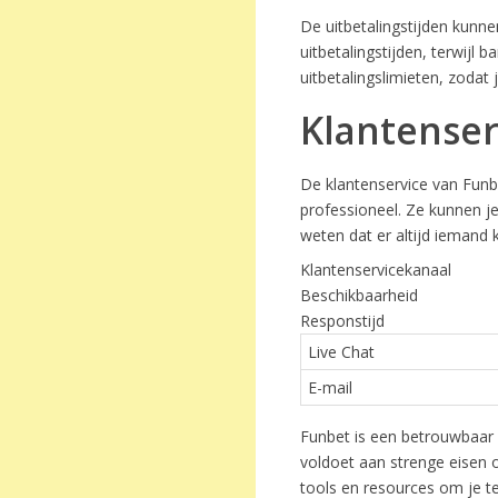
De uitbetalingstijden kunn
uitbetalingstijden, terwijl
uitbetalingslimieten, zodat 
Klantense
De klantenservice van Funbe
professioneel. Ze kunnen je
weten dat er altijd iemand 
Klantenservicekanaal
Beschikbaarheid
Responstijd
Live Chat
E-mail
Funbet is een betrouwbaar e
voldoet aan strenge eisen o
tools en resources om je t