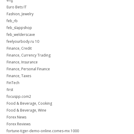
eng
Euro Bets IT
Fashion, Jewelry
feb_rb
feb_slappshop
feb_welderscave
feelyourbody.ru 10
Finance, Credit
Finance, Currency Trading
Finance, Insurance
Finance, Personal Finance
Finance, Taxes
FinTech
first
focuspp.com2
Food & Beverage, Cooking
Food & Beverage, Wine
Forex News
Forex Reviews
fortune-tiger-demo-online.comes-mx 1000