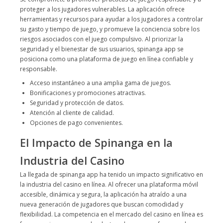
proteger a los jugadores vulnerables. La aplicación ofrece
herramientas y recursos para ayudar a los jugadores a controlar
su gasto y tiempo de juego, y promueve la conciencia sobre los
riesgos asociados con el juego compulsivo. Al priorizar la
seguridad y el bienestar de sus usuarios, spinanga app se
posiciona como una plataforma de juego en línea confiable y
responsable.
Acceso instantáneo a una amplia gama de juegos.
Bonificaciones y promociones atractivas.
Seguridad y protección de datos.
Atención al cliente de calidad.
Opciones de pago convenientes.
El Impacto de Spinanga en la
Industria del Casino
La llegada de spinanga app ha tenido un impacto significativo en
la industria del casino en línea. Al ofrecer una plataforma móvil
accesible, dinámica y segura, la aplicación ha atraído a una
nueva generación de jugadores que buscan comodidad y
flexibilidad. La competencia en el mercado del casino en línea es