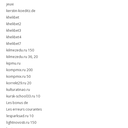
jeuxi
kerstin-koeditz.de
khelibet
khelibet2
khelibet3
khelibet4
khelibet7
kilmezedu.ru 150
kilmezedu.ru 36, 20
kipmu.ru
kompmix.ru 200
kompmix.ru 50
korrekt29.ru 20
kulturatinao.ru
kursk-school33.ru 10
Les bonus de
Les erreurs courantes
lesparksad.ru 10
lightnovosti.ru 150