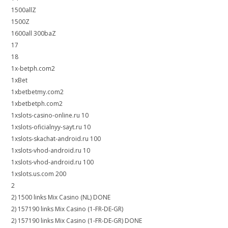
1500allZ
1500Z
1600all 300baZ
17
18
1x-betph.com2
1xBet
1xbetbetmy.com2
1xbetbetph.com2
1xslots-casino-online.ru 10
1xslots-oficialnyy-sayt.ru 10
1xslots-skachat-android.ru 100
1xslots-vhod-android.ru 10
1xslots-vhod-android.ru 100
1xslots.us.com 200
2
2) 1500 links Mix Casino (NL) DONE
2) 157190 links Mix Casino (1-FR-DE-GR)
2) 157190 links Mix Casino (1-FR-DE-GR) DONE