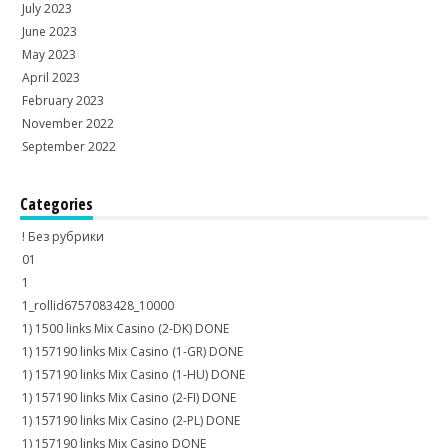
July 2023
June 2023
May 2023
April 2023
February 2023
November 2022
September 2022
Categories
! Без рубрики
01
1
1_rollid6757083428_10000
1) 1500 links Mix Casino (2-DK) DONE
1) 157190 links Mix Casino (1-GR) DONE
1) 157190 links Mix Casino (1-HU) DONE
1) 157190 links Mix Casino (2-FI) DONE
1) 157190 links Mix Casino (2-PL) DONE
1) 157190 links Mix Casino DONE