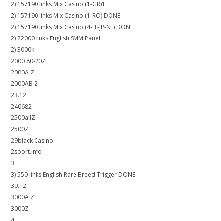
2) 157190 links Mix Casino (1-GR)1
2) 157190 links Mix Casino (1-RO) DONE
2) 157190 links Mix Casino (4-IT-JP-NL) DONE
2) 22000 links English SMM Panel
2) 3000k
2000 80-20Z
2000A Z
2000AB Z
23.12
240682
2500allZ
2500Z
29black Casino
2sport.info
3
3) 550 links English Rare Breed Trigger DONE
30.12
3000A Z
3000Z
4