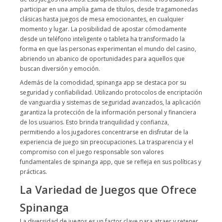
participar en una amplia gama de títulos, desde tragamonedas
clásicas hasta juegos de mesa emocionantes, en cualquier
momento y lugar. La posibilidad de apostar cómodamente
desde un teléfono inteligente o tableta ha transformado la
forma en que las personas experimentan el mundo del casino,
abriendo un abanico de oportunidades para aquellos que
buscan diversión y emoción.
Además de la comodidad, spinanga app se destaca por su
seguridad y confiabilidad. Utilizando protocolos de encriptación
de vanguardia y sistemas de seguridad avanzados, la aplicación
garantiza la protección de la información personal y financiera
de los usuarios. Esto brinda tranquilidad y confianza,
permitiendo a los jugadores concentrarse en disfrutar de la
experiencia de juego sin preocupaciones. La trasparencia y el
compromiso con el juego responsable son valores
fundamentales de spinanga app, que se refleja en sus políticas y
prácticas.
La Variedad de Juegos que Ofrece
Spinanga
La diversidad de juegos es un factor clave para atraer y retener