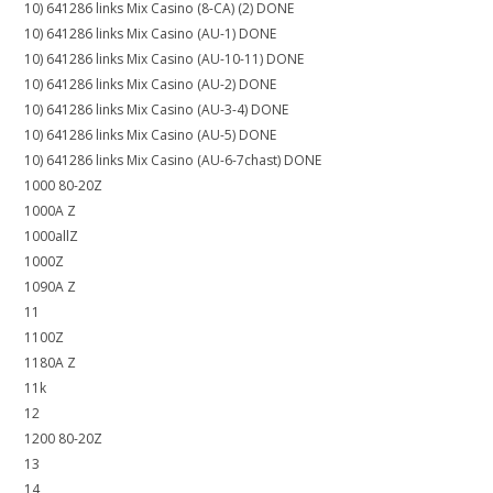
10) 641286 links Mix Casino (8-CA) (2) DONE
10) 641286 links Mix Casino (AU-1) DONE
10) 641286 links Mix Casino (AU-10-11) DONE
10) 641286 links Mix Casino (AU-2) DONE
10) 641286 links Mix Casino (AU-3-4) DONE
10) 641286 links Mix Casino (AU-5) DONE
10) 641286 links Mix Casino (AU-6-7chast) DONE
1000 80-20Z
1000A Z
1000allZ
1000Z
1090A Z
11
1100Z
1180A Z
11k
12
1200 80-20Z
13
14