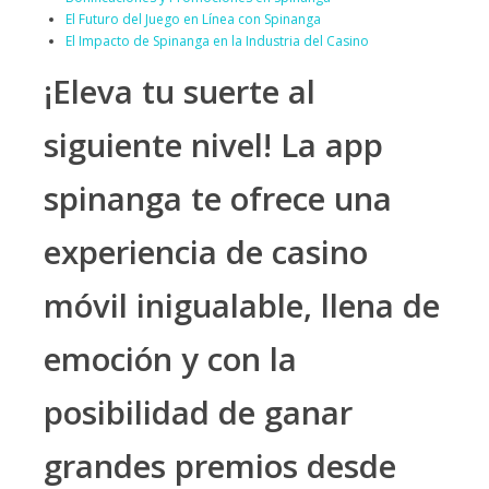
El Futuro del Juego en Línea con Spinanga
El Impacto de Spinanga en la Industria del Casino
¡Eleva tu suerte al
siguiente nivel! La app
spinanga te ofrece una
experiencia de casino
móvil inigualable, llena de
emoción y con la
posibilidad de ganar
grandes premios desde