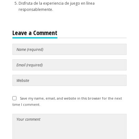
Disfruta de la experiencia de juego en línea
responsablemente.
Leave a Comment
Save my name, email, and website in this browser for the next
time I comment.