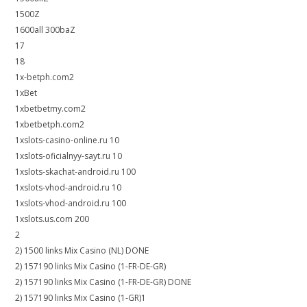
1500Z
1600all 300baZ
17
18
1x-betph.com2
1xBet
1xbetbetmy.com2
1xbetbetph.com2
1xslots-casino-online.ru 10
1xslots-oficialnyy-sayt.ru 10
1xslots-skachat-android.ru 100
1xslots-vhod-android.ru 10
1xslots-vhod-android.ru 100
1xslots.us.com 200
2
2) 1500 links Mix Casino (NL) DONE
2) 157190 links Mix Casino (1-FR-DE-GR)
2) 157190 links Mix Casino (1-FR-DE-GR) DONE
2) 157190 links Mix Casino (1-GR)1