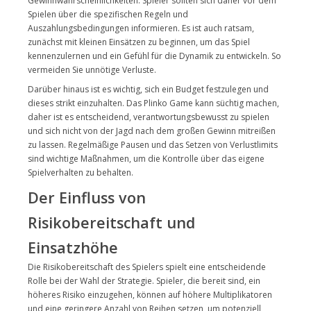
Gewinnwahrscheinlichkeiten. Spieler sollten sich daher vor dem
Spielen über die spezifischen Regeln und
Auszahlungsbedingungen informieren. Es ist auch ratsam,
zunächst mit kleinen Einsätzen zu beginnen, um das Spiel
kennenzulernen und ein Gefühl für die Dynamik zu entwickeln. So
vermeiden Sie unnötige Verluste.
Darüber hinaus ist es wichtig, sich ein Budget festzulegen und
dieses strikt einzuhalten. Das Plinko Game kann süchtig machen,
daher ist es entscheidend, verantwortungsbewusst zu spielen
und sich nicht von der Jagd nach dem großen Gewinn mitreißen
zu lassen. Regelmäßige Pausen und das Setzen von Verlustlimits
sind wichtige Maßnahmen, um die Kontrolle über das eigene
Spielverhalten zu behalten.
Der Einfluss von
Risikobereitschaft und
Einsatzhöhe
Die Risikobereitschaft des Spielers spielt eine entscheidende
Rolle bei der Wahl der Strategie. Spieler, die bereit sind, ein
höheres Risiko einzugehen, können auf höhere Multiplikatoren
und eine geringere Anzahl von Reihen setzen, um potenziell