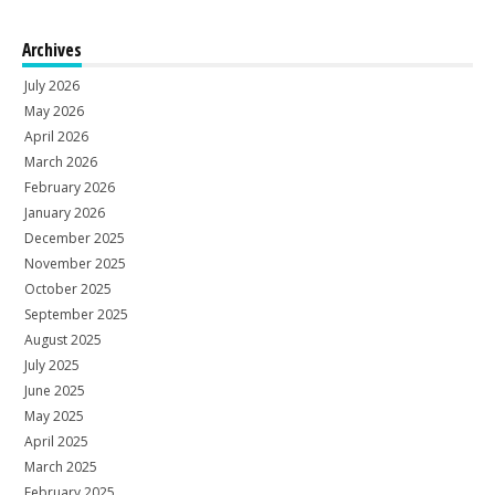
Archives
July 2026
May 2026
April 2026
March 2026
February 2026
January 2026
December 2025
November 2025
October 2025
September 2025
August 2025
July 2025
June 2025
May 2025
April 2025
March 2025
February 2025