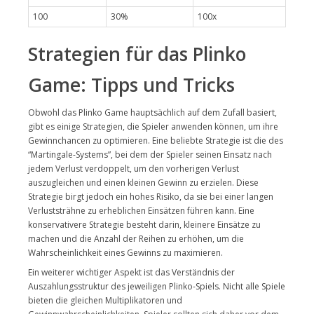
100
30%
100x
Strategien für das Plinko
Game: Tipps und Tricks
Obwohl das Plinko Game hauptsächlich auf dem Zufall basiert,
gibt es einige Strategien, die Spieler anwenden können, um ihre
Gewinnchancen zu optimieren. Eine beliebte Strategie ist die des
“Martingale-Systems”, bei dem der Spieler seinen Einsatz nach
jedem Verlust verdoppelt, um den vorherigen Verlust
auszugleichen und einen kleinen Gewinn zu erzielen. Diese
Strategie birgt jedoch ein hohes Risiko, da sie bei einer langen
Verluststrähne zu erheblichen Einsätzen führen kann. Eine
konservativere Strategie besteht darin, kleinere Einsätze zu
machen und die Anzahl der Reihen zu erhöhen, um die
Wahrscheinlichkeit eines Gewinns zu maximieren.
Ein weiterer wichtiger Aspekt ist das Verständnis der
Auszahlungsstruktur des jeweiligen Plinko-Spiels. Nicht alle Spiele
bieten die gleichen Multiplikatoren und