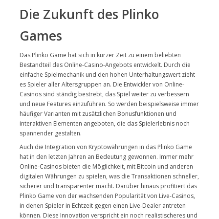
Die Zukunft des Plinko
Games
Das Plinko Game hat sich in kurzer Zeit zu einem beliebten
Bestandteil des Online-Casino-Angebots entwickelt. Durch die
einfache Spielmechanik und den hohen Unterhaltungswert zieht
es Spieler aller Altersgruppen an. Die Entwickler von Online-
Casinos sind ständig bestrebt, das Spiel weiter zu verbessern
und neue Features einzuführen. So werden beispielsweise immer
häufiger Varianten mit zusätzlichen Bonusfunktionen und
interaktiven Elementen angeboten, die das Spielerlebnis noch
spannender gestalten.
Auch die Integration von Kryptowährungen in das Plinko Game
hat in den letzten Jahren an Bedeutung gewonnen. Immer mehr
Online-Casinos bieten die Möglichkeit, mit Bitcoin und anderen
digitalen Währungen zu spielen, was die Transaktionen schneller,
sicherer und transparenter macht. Darüber hinaus profitiert das
Plinko Game von der wachsenden Popularität von Live-Casinos,
in denen Spieler in Echtzeit gegen einen Live-Dealer antreten
können. Diese Innovation verspricht ein noch realistischeres und