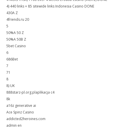
4) 440 links + 85 sitewide links Indonesia Casino DONE
430A Z
4friends.ru 20
5
50%A 50 Z
50%A 50B Z
5bet Casino
6
686Bet
7
71
8
8) UK
888starz-pl.org.plaplikacja c4
8k
a16z generative ai
Ace Spinz Casino
addicted2heroines.com
admin en