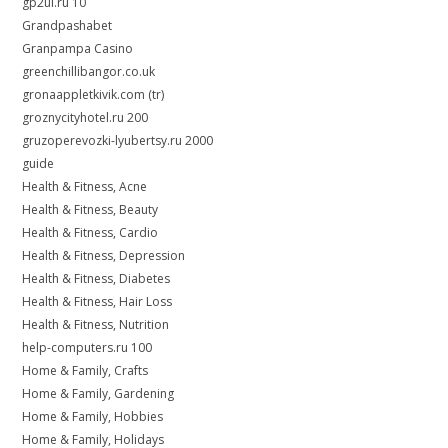
gp2ui.ru 10
Grandpashabet
Granpampa Casino
greenchillibangor.co.uk
gronaappletkivik.com (tr)
groznycityhotel.ru 200
gruzoperevozki-lyubertsy.ru 2000
guide
Health & Fitness, Acne
Health & Fitness, Beauty
Health & Fitness, Cardio
Health & Fitness, Depression
Health & Fitness, Diabetes
Health & Fitness, Hair Loss
Health & Fitness, Nutrition
help-computers.ru 100
Home & Family, Crafts
Home & Family, Gardening
Home & Family, Hobbies
Home & Family, Holidays