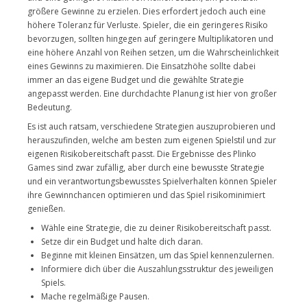
größere Gewinne zu erzielen. Dies erfordert jedoch auch eine
höhere Toleranz für Verluste. Spieler, die ein geringeres Risiko
bevorzugen, sollten hingegen auf geringere Multiplikatoren und
eine höhere Anzahl von Reihen setzen, um die Wahrscheinlichkeit
eines Gewinns zu maximieren. Die Einsatzhöhe sollte dabei
immer an das eigene Budget und die gewählte Strategie
angepasst werden. Eine durchdachte Planung ist hier von großer
Bedeutung.
Es ist auch ratsam, verschiedene Strategien auszuprobieren und
herauszufinden, welche am besten zum eigenen Spielstil und zur
eigenen Risikobereitschaft passt. Die Ergebnisse des Plinko
Games sind zwar zufällig, aber durch eine bewusste Strategie
und ein verantwortungsbewusstes Spielverhalten können Spieler
ihre Gewinnchancen optimieren und das Spiel risikominimiert
genießen.
Wähle eine Strategie, die zu deiner Risikobereitschaft passt.
Setze dir ein Budget und halte dich daran.
Beginne mit kleinen Einsätzen, um das Spiel kennenzulernen.
Informiere dich über die Auszahlungsstruktur des jeweiligen
Spiels.
Mache regelmäßige Pausen.