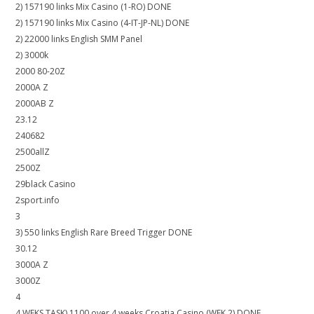
2) 157190 links Mix Casino (1-RO) DONE
2) 157190 links Mix Casino (4-IT-JP-NL) DONE
2) 22000 links English SMM Panel
2) 3000k
2000 80-20Z
2000A Z
2000AB Z
23.12
240682
2500allZ
2500Z
29black Casino
2sport.info
3
3) 550 links English Rare Breed Trigger DONE
30.12
3000A Z
3000Z
4
4 WEKS TASK) 1100 over 4 weeks Croatia Casino (WEK 2) DONE