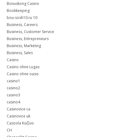
Bonuskong Casino
Bookkeeping
bou-sosh10.ru 10
Business, Careers
Business, Customer Service
Business, Entrepreneurs
Business, Marketing
Business, Sales
Casino
Casino ohne Lugas
Casino ohne oasis
casino1
casino2
casino3
casino4
Casinovice ca
Casinovice uk
Casoola Καζίνο
CH