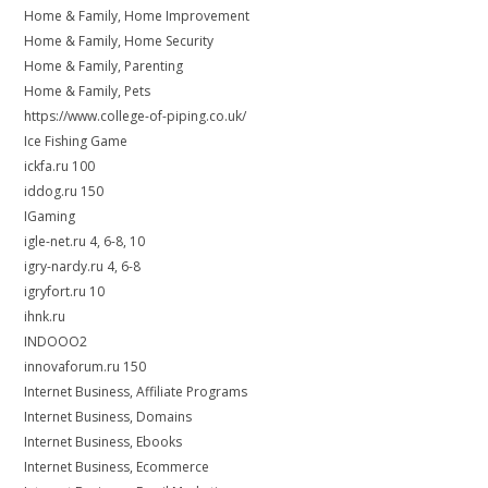
Home & Family, Home Improvement
Home & Family, Home Security
Home & Family, Parenting
Home & Family, Pets
https://www.college-of-piping.co.uk/
Ice Fishing Game
ickfa.ru 100
iddog.ru 150
IGaming
igle-net.ru 4, 6-8, 10
igry-nardy.ru 4, 6-8
igryfort.ru 10
ihnk.ru
INDOOO2
innovaforum.ru 150
Internet Business, Affiliate Programs
Internet Business, Domains
Internet Business, Ebooks
Internet Business, Ecommerce