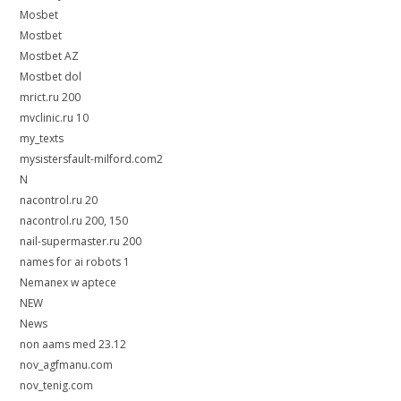
Mosbet
Mostbet
Mostbet AZ
Mostbet dol
mrict.ru 200
mvclinic.ru 10
my_texts
mysistersfault-milford.com2
N
nacontrol.ru 20
nacontrol.ru 200, 150
nail-supermaster.ru 200
names for ai robots 1
Nemanex w aptece
NEW
News
non aams med 23.12
nov_agfmanu.com
nov_tenig.com