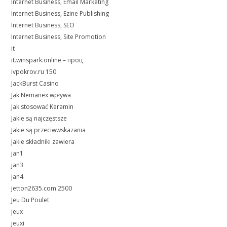
Internet Business, Email Marketing
Internet Business, Ezine Publishing
Internet Business, SEO
Internet Business, Site Promotion
it
it.winspark.online – проц
ivpokrov.ru 150
JackBurst Casino
Jak Nemanex wpływa
Jak stosować Keramin
Jakie są najczęstsze
Jakie są przeciwwskazania
Jakie składniki zawiera
jan1
jan3
jan4
jetton2635.com 2500
Jeu Du Poulet
jeux
jeuxi