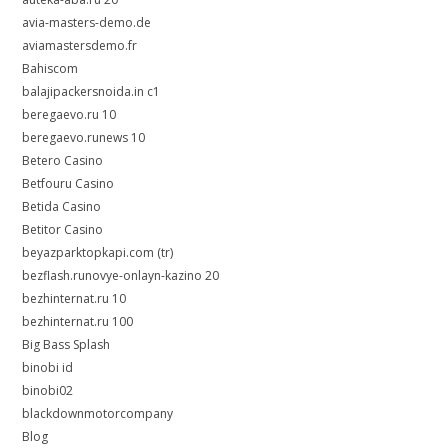
avia-masters-demo.de
aviamastersdemo.fr
Bahiscom
balajipackersnoida.in c1
beregaevo.ru 10
beregaevo.runews 10
Betero Casino
Betfouru Casino
Betida Casino
Betitor Casino
beyazparktopkapi.com (tr)
bezflash.runovye-onlayn-kazino 20
bezhinternat.ru 10
bezhinternat.ru 100
Big Bass Splash
binobi id
binobi02
blackdownmotorcompany
Blog