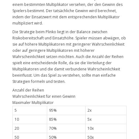
einem bestimmten Multiplikator versehen, der den Gewinn des
Spielers bestimmt. Der tatsächliche Gewinn wird berechnet,
indem der Einsatzwert mit dem entsprechenden Multiplikator
multipliziert wird.
Die Strategie beim Plinko liegt in der Balance zwischen
Risikobereitschaft und Einsatzhöhe. Spieler müssen abwägen, ob
sie auf höhere Multiplikatoren mit geringerer Wahrscheinlichkeit
oder auf geringere Multiplikatoren mit höherer
Wahrscheinlichkeit setzen möchten. Auch die Anzahl der Reihen
spielt eine entscheidende Rolle, da sie die Verteilung der
Multiplikatoren und die damit verbundene Wahrscheinlichkeit
beeinflusst. Um das Spiel zu verstehen, sollte man einfache
Strategien formeln und testen.
Anzahl der Reihen
Wahrscheinlichkeit für einen Gewinn
Maximaler Multiplikator
5
95%
2x
10
85%
5x
20
70%
10x
50
50%
50x