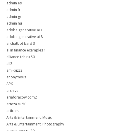
admin es
admin fr
admin gr
admin hu
adobe generative ai 1
adobe generative ai 8
ai chatbot bard 3
ai in finance examples 1
alliance-teh.ru 50
allZ
ami-pizza
anonymous
APK
archive
ariaforacow.com2
arteza.ru 50
articles
Arts & Entertainment, Music
Arts & Entertainment, Photography
auteka-aba.ru 20