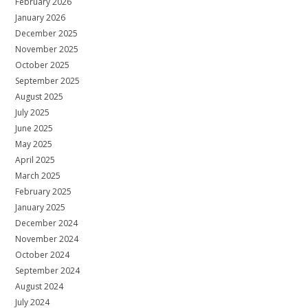
February 2026
January 2026
December 2025
November 2025
October 2025
September 2025
August 2025
July 2025
June 2025
May 2025
April 2025
March 2025
February 2025
January 2025
December 2024
November 2024
October 2024
September 2024
August 2024
July 2024