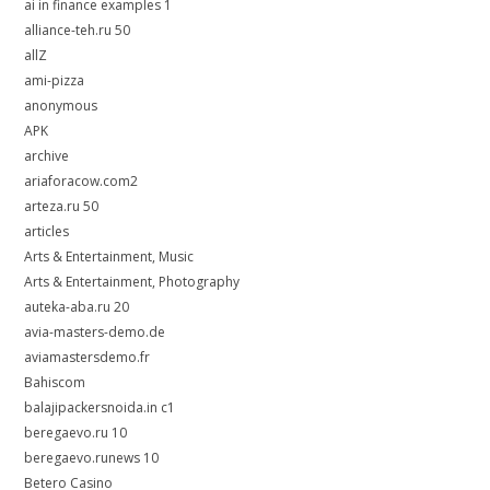
ai in finance examples 1
alliance-teh.ru 50
allZ
ami-pizza
anonymous
APK
archive
ariaforacow.com2
arteza.ru 50
articles
Arts & Entertainment, Music
Arts & Entertainment, Photography
auteka-aba.ru 20
avia-masters-demo.de
aviamastersdemo.fr
Bahiscom
balajipackersnoida.in c1
beregaevo.ru 10
beregaevo.runews 10
Betero Casino