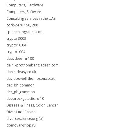
Computers, Hardware
Computers, Software
Consulting services in the UAE
cork-24.ru 150, 200
cpmhealthgrades.com
crypto 3003
crypto10.04
crypto1004
daavdeev.ru 100
dainikprothombangladesh.com
danieldeasy.co.uk
davidpowell-thompson.co.uk
dec_bh_common
dec_pb_common
deeprockgalactic.ru 10
Disease & Illness, Colon Cancer
Divas Luck Casino
divorcescience.org (tr)
domovar-shop.ru