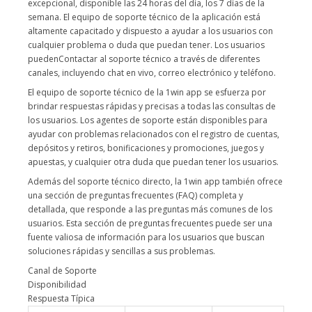
excepcional, disponible las 24 horas del día, los 7 días de la
semana. El equipo de soporte técnico de la aplicación está
altamente capacitado y dispuesto a ayudar a los usuarios con
cualquier problema o duda que puedan tener. Los usuarios
puedenContactar al soporte técnico a través de diferentes
canales, incluyendo chat en vivo, correo electrónico y teléfono.
El equipo de soporte técnico de la 1win app se esfuerza por
brindar respuestas rápidas y precisas a todas las consultas de
los usuarios. Los agentes de soporte están disponibles para
ayudar con problemas relacionados con el registro de cuentas,
depósitos y retiros, bonificaciones y promociones, juegos y
apuestas, y cualquier otra duda que puedan tener los usuarios.
Además del soporte técnico directo, la 1win app también ofrece
una sección de preguntas frecuentes (FAQ) completa y
detallada, que responde a las preguntas más comunes de los
usuarios. Esta sección de preguntas frecuentes puede ser una
fuente valiosa de información para los usuarios que buscan
soluciones rápidas y sencillas a sus problemas.
Canal de Soporte
Disponibilidad
Respuesta Típica