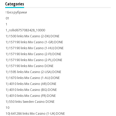
Categories
! Без рубрики
01
1
1_rollid6757083428_10000
1) 1500 links Mix Casino (2-DK) DONE
1) 157190 links Mix Casino (1-GR) DONE
1) 157190 links Mix Casino (1-HU) DONE
1) 157190 links Mix Casino (2-FI) DONE
1) 157190 links Mix Casino (2-PL) DONE
1) 157190 links Mix Casino DONE
1) 1595 links Mix Casino (2-USA) DONE
1) 1670 links Mix Casino (1-AU) DONE
1) 4010 links Mix Casino (AR) DONE
1) 4010 links Mix Casino (BG) DONE
1) 4010 links Mix Casino (FR) DONE
1) 550 links Sweden Casino DONE
10
10) 641286 links Mix Casino (1-UK) DONE