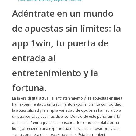
Adéntrate en un mundo
de apuestas sin límites: la
app 1win, tu puerta de
entrada al
entretenimiento y la
fortuna.
En la era digital actual, el entretenimiento y las apuestas en línea
han experimentado un crecimiento exponencial. La comodidad,
la accesibilidad y la amplia variedad de opciones han atraído a
un público cada vez más diverso. Dentro de este panorama, la
aplicación
1win app
se ha consolidado como una plataforma
líder, ofreciendo una experiencia de usuario innovadora y una
gama completa de juegos y apuestas. Esta herramienta,