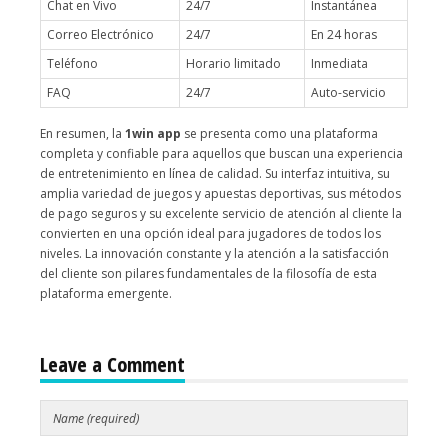
Chat en Vivo
24/7
Instantánea
Correo Electrónico
24/7
En 24 horas
Teléfono
Horario limitado
Inmediata
FAQ
24/7
Auto-servicio
En resumen, la
1win app
se presenta como una plataforma
completa y confiable para aquellos que buscan una experiencia
de entretenimiento en línea de calidad. Su interfaz intuitiva, su
amplia variedad de juegos y apuestas deportivas, sus métodos
de pago seguros y su excelente servicio de atención al cliente la
convierten en una opción ideal para jugadores de todos los
niveles. La innovación constante y la atención a la satisfacción
del cliente son pilares fundamentales de la filosofía de esta
plataforma emergente.
Leave a Comment