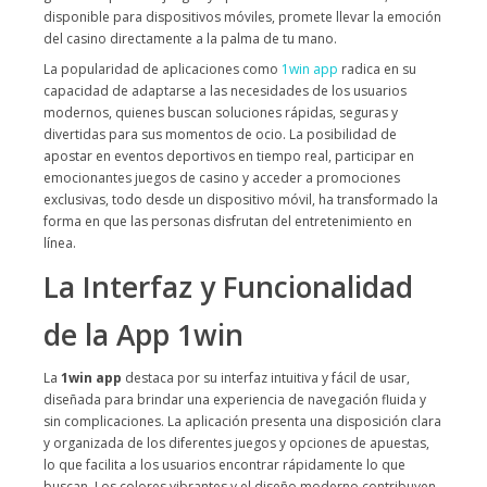
disponible para dispositivos móviles, promete llevar la emoción
del casino directamente a la palma de tu mano.
La popularidad de aplicaciones como
1win app
radica en su
capacidad de adaptarse a las necesidades de los usuarios
modernos, quienes buscan soluciones rápidas, seguras y
divertidas para sus momentos de ocio. La posibilidad de
apostar en eventos deportivos en tiempo real, participar en
emocionantes juegos de casino y acceder a promociones
exclusivas, todo desde un dispositivo móvil, ha transformado la
forma en que las personas disfrutan del entretenimiento en
línea.
La Interfaz y Funcionalidad
de la App 1win
La
1win app
destaca por su interfaz intuitiva y fácil de usar,
diseñada para brindar una experiencia de navegación fluida y
sin complicaciones. La aplicación presenta una disposición clara
y organizada de los diferentes juegos y opciones de apuestas,
lo que facilita a los usuarios encontrar rápidamente lo que
buscan. Los colores vibrantes y el diseño moderno contribuyen