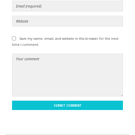
Save my name, email, and website in this browser for the next
time I comment.
SUBMIT COMMENT