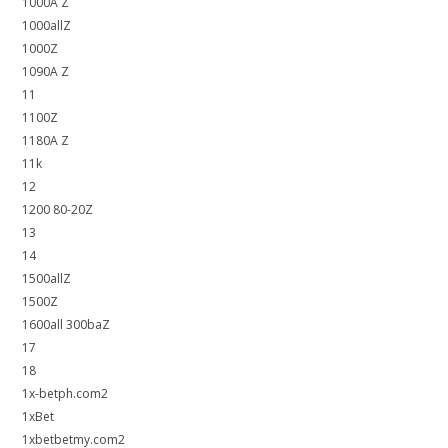
1000A Z
1000allZ
1000Z
1090A Z
11
1100Z
1180A Z
11k
12
1200 80-20Z
13
14
1500allZ
1500Z
1600all 300baZ
17
18
1x-betph.com2
1xBet
1xbetbetmy.com2