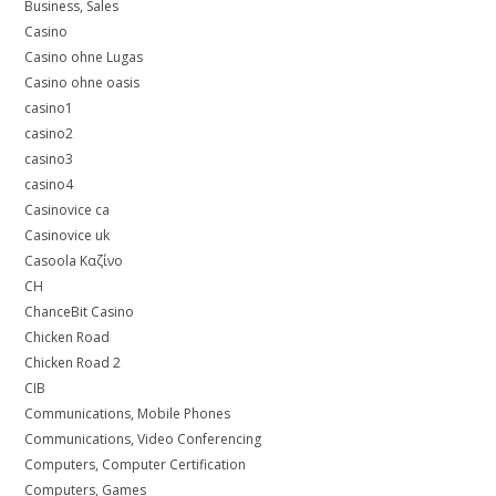
Business, Sales
Casino
Casino ohne Lugas
Casino ohne oasis
casino1
casino2
casino3
casino4
Casinovice ca
Casinovice uk
Casoola Καζίνο
CH
ChanceBit Casino
Chicken Road
Chicken Road 2
CIB
Communications, Mobile Phones
Communications, Video Conferencing
Computers, Computer Certification
Computers, Games