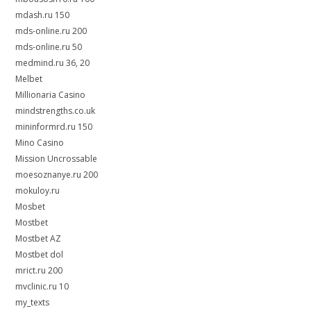
mdash.ru 150
mds-online.ru 200
mds-online.ru 50
medmind.ru 36, 20
Melbet
Millionaria Casino
mindstrengths.co.uk
mininformrd.ru 150
Mino Casino
Mission Uncrossable
moesoznanye.ru 200
mokuloy.ru
Mosbet
Mostbet
Mostbet AZ
Mostbet dol
mrict.ru 200
mvclinic.ru 10
my_texts