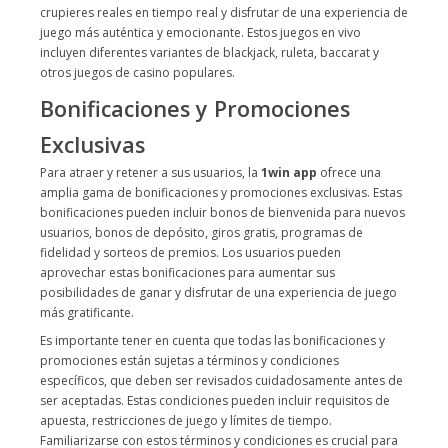
crupieres reales en tiempo real y disfrutar de una experiencia de
juego más auténtica y emocionante. Estos juegos en vivo
incluyen diferentes variantes de blackjack, ruleta, baccarat y
otros juegos de casino populares.
Bonificaciones y Promociones
Exclusivas
Para atraer y retener a sus usuarios, la
1win app
ofrece una
amplia gama de bonificaciones y promociones exclusivas. Estas
bonificaciones pueden incluir bonos de bienvenida para nuevos
usuarios, bonos de depósito, giros gratis, programas de
fidelidad y sorteos de premios. Los usuarios pueden
aprovechar estas bonificaciones para aumentar sus
posibilidades de ganar y disfrutar de una experiencia de juego
más gratificante.
Es importante tener en cuenta que todas las bonificaciones y
promociones están sujetas a términos y condiciones
específicos, que deben ser revisados cuidadosamente antes de
ser aceptadas. Estas condiciones pueden incluir requisitos de
apuesta, restricciones de juego y límites de tiempo.
Familiarizarse con estos términos y condiciones es crucial para