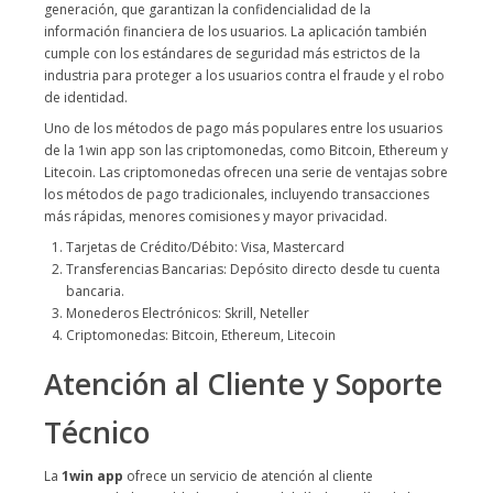
generación, que garantizan la confidencialidad de la
información financiera de los usuarios. La aplicación también
cumple con los estándares de seguridad más estrictos de la
industria para proteger a los usuarios contra el fraude y el robo
de identidad.
Uno de los métodos de pago más populares entre los usuarios
de la 1win app son las criptomonedas, como Bitcoin, Ethereum y
Litecoin. Las criptomonedas ofrecen una serie de ventajas sobre
los métodos de pago tradicionales, incluyendo transacciones
más rápidas, menores comisiones y mayor privacidad.
Tarjetas de Crédito/Débito: Visa, Mastercard
Transferencias Bancarias: Depósito directo desde tu cuenta
bancaria.
Monederos Electrónicos: Skrill, Neteller
Criptomonedas: Bitcoin, Ethereum, Litecoin
Atención al Cliente y Soporte
Técnico
La
1win app
ofrece un servicio de atención al cliente