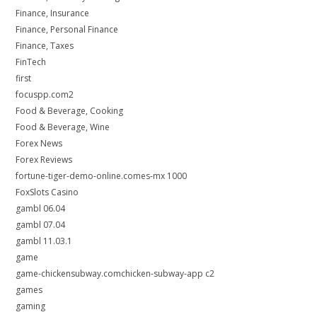
Finance, Insurance
Finance, Personal Finance
Finance, Taxes
FinTech
first
focuspp.com2
Food & Beverage, Cooking
Food & Beverage, Wine
Forex News
Forex Reviews
fortune-tiger-demo-online.comes-mx 1000
FoxSlots Casino
gambl 06.04
gambl 07.04
gambl 11.03.1
game
game-chickensubway.comchicken-subway-app c2
games
gaming