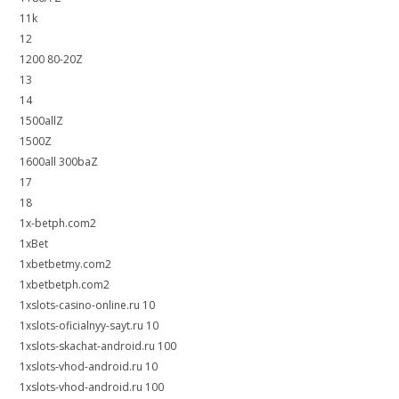
11k
12
1200 80-20Z
13
14
1500allZ
1500Z
1600all 300baZ
17
18
1x-betph.com2
1xBet
1xbetbetmy.com2
1xbetbetph.com2
1xslots-casino-online.ru 10
1xslots-oficialnyy-sayt.ru 10
1xslots-skachat-android.ru 100
1xslots-vhod-android.ru 10
1xslots-vhod-android.ru 100