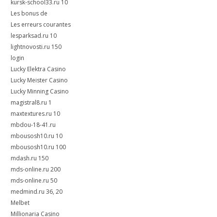
kursk-school33.ru 10
Les bonus de
Les erreurs courantes
lesparksad.ru 10
lightnovosti.ru 150
login
Lucky Elektra Casino
Lucky Meister Casino
Lucky Minning Casino
magistral8.ru 1
maxtextures.ru 10
mbdou-18-41.ru
mbousosh10.ru 10
mbousosh10.ru 100
mdash.ru 150
mds-online.ru 200
mds-online.ru 50
medmind.ru 36, 20
Melbet
Millionaria Casino