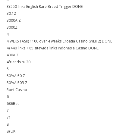
3) 550 links English Rare Breed Trigger DONE
30.12
3000A Z
3000Z
4
4 WEKS TASK) 1100 over 4 weeks Croatia Casino (WEK 2) DONE
4) 440 links + 85 sitewide links Indonesia Casino DONE
430A Z
4friends.ru 20
5
50%A 50 Z
50%A 50B Z
5bet Casino
6
686Bet
7
71
8
8) UK