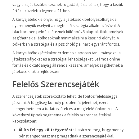
vagy a saját kezükre tesznek fogadást, és a cél az, hogy a kezük
értéke közelebb legyen a 21-hez.
A kártyajátékok előnye, hogy a játékosok befolyásolhatják a
nyereményük esélyeit a megfelelő stratégia alkalmazásával. A
blackjackben például léteznek különböző alaptaktikák, amelyek
segíthetnek a játékosoknak minimalizálni a kaszinó előnyét. A
pókerben a stratégia és a pszichológiai harc egyaránt fontos.
A kártyajátékok játékakor érdemes alaposan tanulmányozni a
játékszabályokat és a stratégiai lehetőségeket. Számos online
forrás és oktatóanyag áll rendelkezésre, amelyek segíthetnek a
játékosoknak a fejlődésben.
Felelős Szerencsejáték
A szerencsejáték szórakoztató lehet, de fontos felelősséggel
játszani. A függőség komoly problémát jelenthet, ezért
elengedhetetlen a tudatos játék és a megfelelő önkontroll. A
következő tippek segíthetnek a felelős szerencsejátékkal
kapcsolatban:
Állíts fel egy költségvetést:
Határozd meg, hogy mennyi
pénzt engedhetsz meg magadnak a szerencsejátékkal.