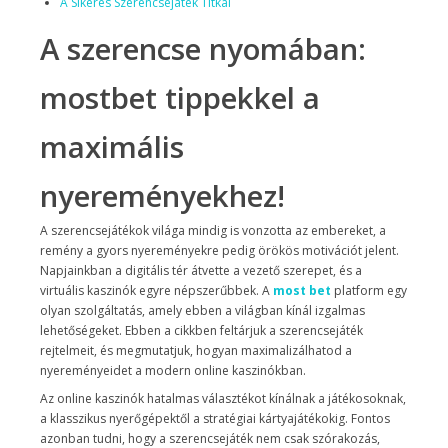
A Sikeres Szerencsejáték Titkai
A szerencse nyomában:
mostbet tippekkel a
maximális
nyereményekhez!
A szerencsejátékok világa mindig is vonzotta az embereket, a
remény a gyors nyereményekre pedig örökös motivációt jelent.
Napjainkban a digitális tér átvette a vezető szerepet, és a
virtuális kaszinók egyre népszerűbbek. A
most bet
platform egy
olyan szolgáltatás, amely ebben a világban kínál izgalmas
lehetőségeket. Ebben a cikkben feltárjuk a szerencsejáték
rejtelmeit, és megmutatjuk, hogyan maximalizálhatod a
nyereményeidet a modern online kaszinókban.
Az online kaszinók hatalmas választékot kínálnak a játékosoknak,
a klasszikus nyerőgépektől a stratégiai kártyajátékokig. Fontos
azonban tudni, hogy a szerencsejáték nem csak szórakozás,