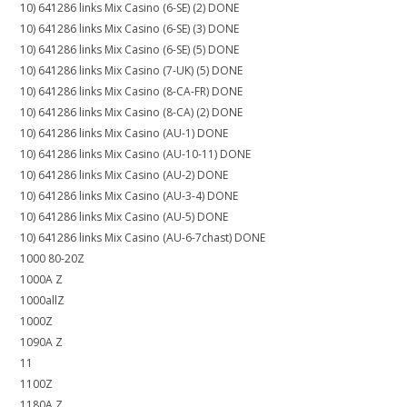
10) 641286 links Mix Casino (6-SE) (2) DONE
10) 641286 links Mix Casino (6-SE) (3) DONE
10) 641286 links Mix Casino (6-SE) (5) DONE
10) 641286 links Mix Casino (7-UK) (5) DONE
10) 641286 links Mix Casino (8-CA-FR) DONE
10) 641286 links Mix Casino (8-CA) (2) DONE
10) 641286 links Mix Casino (AU-1) DONE
10) 641286 links Mix Casino (AU-10-11) DONE
10) 641286 links Mix Casino (AU-2) DONE
10) 641286 links Mix Casino (AU-3-4) DONE
10) 641286 links Mix Casino (AU-5) DONE
10) 641286 links Mix Casino (AU-6-7chast) DONE
1000 80-20Z
1000A Z
1000allZ
1000Z
1090A Z
11
1100Z
1180A Z