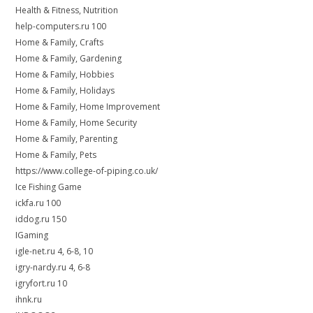
Health & Fitness, Nutrition
help-computers.ru 100
Home & Family, Crafts
Home & Family, Gardening
Home & Family, Hobbies
Home & Family, Holidays
Home & Family, Home Improvement
Home & Family, Home Security
Home & Family, Parenting
Home & Family, Pets
https://www.college-of-piping.co.uk/
Ice Fishing Game
ickfa.ru 100
iddog.ru 150
IGaming
igle-net.ru 4, 6-8, 10
igry-nardy.ru 4, 6-8
igryfort.ru 10
ihnk.ru