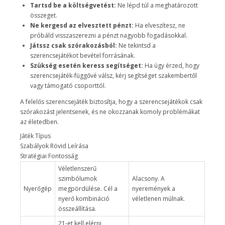
Tartsd be a költségvetést:
Ne lépd túl a meghatározott
összeget.
Ne kergesd az elvesztett pénzt:
Ha elveszítesz, ne
próbáld visszaszerezni a pénzt nagyobb fogadásokkal.
Játssz csak szórakozásból:
Ne tekintsd a
szerencsejátékot bevétel forrásának.
Szükség esetén keress segítséget:
Ha úgy érzed, hogy
szerencsejáték-függővé válsz, kérj segítséget szakembertől
vagy támogató csoporttól.
A felelős szerencsejáték biztosítja, hogy a szerencsejátékok csak
szórakozást jelentsenek, és ne okozzanak komoly problémákat
az életedben.
Játék Típus
Szabályok Rövid Leírása
Stratégiai Fontosság
Véletlenszerű
szimbólumok
Alacsony. A
Nyerőgép
megpördülése. Cél a
nyeremények a
nyerő kombináció
véletlenen múlnak.
összeállítása.
21-et kell elérni,