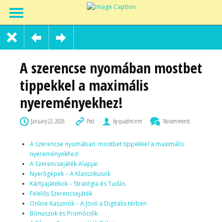
A szerencse nyomában mostbet
tippekkel a maximális
nyereményekhez!
January 22, 2026
Post
by quadminm
No comments
A szerencse nyomában: mostbet tippekkel a maximális
nyereményekhez!
A Szerencsejáték Alapjai
Nyerőgépek – A Klasszikusok
Kártyajátékok – Stratégia és Tudás
Felelős Szerencsejáték
Online Kaszinók – A Jövő a Digitális térben
Bónuszok és Promóciók