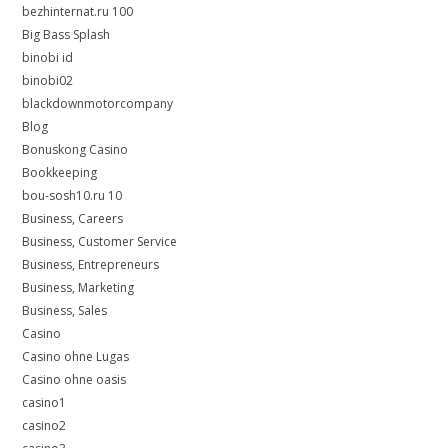
bezhinternat.ru 100
Big Bass Splash
binobi id
binobi02
blackdownmotorcompany
Blog
Bonuskong Casino
Bookkeeping
bou-sosh10.ru 10
Business, Careers
Business, Customer Service
Business, Entrepreneurs
Business, Marketing
Business, Sales
Casino
Casino ohne Lugas
Casino ohne oasis
casino1
casino2