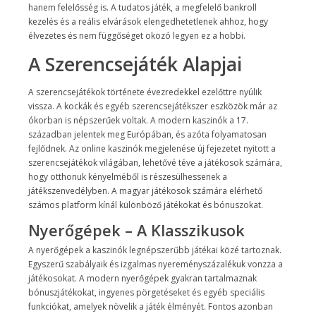
hanem felelősség is. A tudatos játék, a megfelelő bankroll
kezelés és a reális elvárások elengedhetetlenek ahhoz, hogy
élvezetes és nem függőséget okozó legyen ez a hobbi.
A Szerencsejáték Alapjai
A szerencsejátékok története évezredekkel ezelőttre nyúlik
vissza. A kockák és egyéb szerencsejátékszer eszközök már az
ókorban is népszerűek voltak. A modern kaszinók a 17.
században jelentek meg Európában, és azóta folyamatosan
fejlődnek. Az online kaszinók megjelenése új fejezetet nyitott a
szerencsejátékok világában, lehetővé téve a játékosok számára,
hogy otthonuk kényelméből is részesülhessenek a
játékszenvedélyben. A magyar játékosok számára elérhető
számos platform kínál különböző játékokat és bónuszokat.
Nyerőgépek – A Klasszikusok
A nyerőgépek a kaszinók legnépszerűbb játékai közé tartoznak.
Egyszerű szabályaik és izgalmas nyereményszázalékuk vonzza a
játékosokat. A modern nyerőgépek gyakran tartalmaznak
bónuszjátékokat, ingyenes pörgetéseket és egyéb speciális
funkciókat, amelyek növelik a játék élményét. Fontos azonban