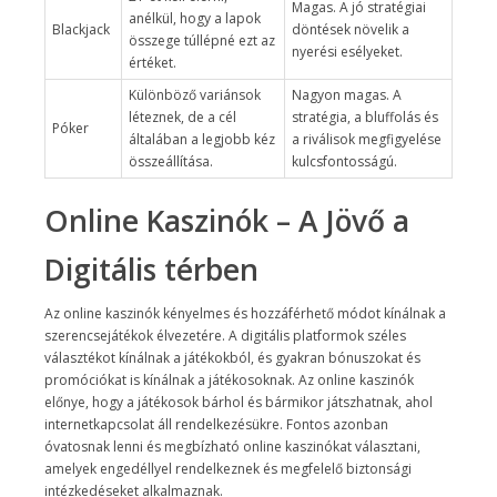
Magas. A jó stratégiai
anélkül, hogy a lapok
Blackjack
döntések növelik a
összege túllépné ezt az
nyerési esélyeket.
értéket.
Különböző variánsok
Nagyon magas. A
léteznek, de a cél
stratégia, a bluffolás és
Póker
általában a legjobb kéz
a riválisok megfigyelése
összeállítása.
kulcsfontosságú.
Online Kaszinók – A Jövő a
Digitális térben
Az online kaszinók kényelmes és hozzáférhető módot kínálnak a
szerencsejátékok élvezetére. A digitális platformok széles
választékot kínálnak a játékokból, és gyakran bónuszokat és
promóciókat is kínálnak a játékosoknak. Az online kaszinók
előnye, hogy a játékosok bárhol és bármikor játszhatnak, ahol
internetkapcsolat áll rendelkezésükre. Fontos azonban
óvatosnak lenni és megbízható online kaszinókat választani,
amelyek engedéllyel rendelkeznek és megfelelő biztonsági
intézkedéseket alkalmaznak.