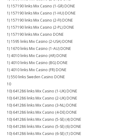
1) 157190 links Mix Casino (1-GR) DONE
1) 157190 links Mix Casino (1-HU) DONE
1) 157190 links Mix Casino (2-FI) DONE
1) 157190 links Mix Casino (2-PL) DONE
1) 157190 links Mix Casino DONE
1) 1595 links Mix Casino (2-USA) DONE
1) 1670 links Mix Casino (1-AU) DONE
1) 4010 links Mix Casino (AR) DONE
1) 4010 links Mix Casino (BG) DONE
1) 4010 links Mix Casino (FR) DONE
1) 550 links Sweden Casino DONE
10
10) 641286 links Mix Casino (1-UK) DONE
10) 641286 links Mix Casino (2-UK) DONE
10) 641286 links Mix Casino (3-NL) DONE
10) 641286 links Mix Casino (4-DE) DONE
10) 641286 links Mix Casino (5-SE) (4) DONE
10) 641286 links Mix Casino (5-SE) (6) DONE
10) 641286 links Mix Casino (6-SE) (1) DONE