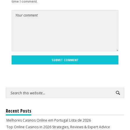
time I comment.
SUBMIT COMMENT
Recent Posts
Melhores Casinos Online em Portugal Lista de 2026
Top Online Casinos in 2026 Strategies, Reviews & Expert Advice