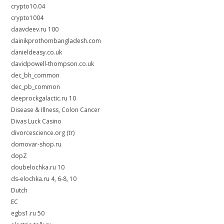
crypto10.04
crypto1004
daavdeev.ru 100
dainikprothombangladesh.com
danieldeasy.co.uk
davidpowell-thompson.co.uk
dec_bh_common
dec_pb_common
deeprockgalactic.ru 10
Disease & Illness, Colon Cancer
Divas Luck Casino
divorcescience.org (tr)
domovar-shop.ru
dopZ
doubelochka.ru 10
ds-elochka.ru 4, 6-8, 10
Dutch
EC
egbs1.ru 50