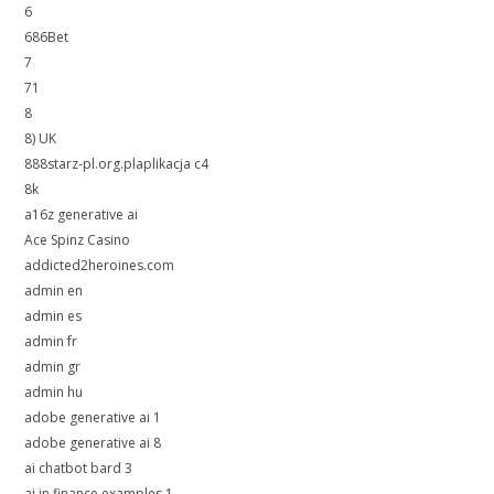
6
686Bet
7
71
8
8) UK
888starz-pl.org.plaplikacja c4
8k
a16z generative ai
Ace Spinz Casino
addicted2heroines.com
admin en
admin es
admin fr
admin gr
admin hu
adobe generative ai 1
adobe generative ai 8
ai chatbot bard 3
ai in finance examples 1