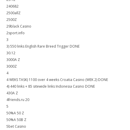
240682
2500allZ
2500Z
29black Casino
2sport.info
3
3) 550 links English Rare Breed Trigger DONE
30.12
3000A Z
3000Z
4
4 WEKS TASK) 1100 over 4 weeks Croatia Casino (WEK 2) DONE
4) 440 links + 85 sitewide links Indonesia Casino DONE
430A Z
4friends.ru 20
5
50%A 50 Z
50%A 50B Z
5bet Casino