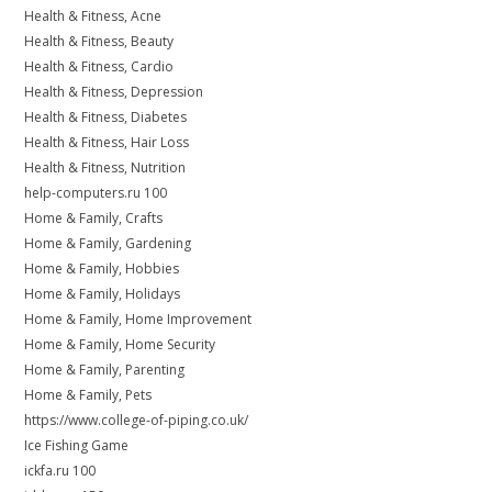
Health & Fitness, Acne
Health & Fitness, Beauty
Health & Fitness, Cardio
Health & Fitness, Depression
Health & Fitness, Diabetes
Health & Fitness, Hair Loss
Health & Fitness, Nutrition
help-computers.ru 100
Home & Family, Crafts
Home & Family, Gardening
Home & Family, Hobbies
Home & Family, Holidays
Home & Family, Home Improvement
Home & Family, Home Security
Home & Family, Parenting
Home & Family, Pets
https://www.college-of-piping.co.uk/
Ice Fishing Game
ickfa.ru 100