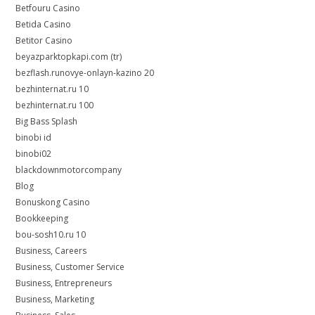
Betfouru Casino
Betida Casino
Betitor Casino
beyazparktopkapi.com (tr)
bezflash.runovye-onlayn-kazino 20
bezhinternat.ru 10
bezhinternat.ru 100
Big Bass Splash
binobi id
binobi02
blackdownmotorcompany
Blog
Bonuskong Casino
Bookkeeping
bou-sosh10.ru 10
Business, Careers
Business, Customer Service
Business, Entrepreneurs
Business, Marketing