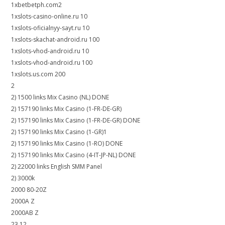
1xbetbetph.com2
1xslots-casino-online.ru 10
1xslots-oficialnyy-sayt.ru 10
1xslots-skachat-android.ru 100
1xslots-vhod-android.ru 10
1xslots-vhod-android.ru 100
1xslots.us.com 200
2
2) 1500 links Mix Casino (NL) DONE
2) 157190 links Mix Casino (1-FR-DE-GR)
2) 157190 links Mix Casino (1-FR-DE-GR) DONE
2) 157190 links Mix Casino (1-GR)1
2) 157190 links Mix Casino (1-RO) DONE
2) 157190 links Mix Casino (4-IT-JP-NL) DONE
2) 22000 links English SMM Panel
2) 3000k
2000 80-20Z
2000A Z
2000AB Z
23.12