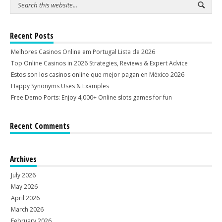
Recent Posts
Melhores Casinos Online em Portugal Lista de 2026
Top Online Casinos in 2026 Strategies, Reviews & Expert Advice
Estos son los casinos online que mejor pagan en México 2026
Happy Synonyms Uses & Examples
Free Demo Ports: Enjoy 4,000+ Online slots games for fun
Recent Comments
Archives
July 2026
May 2026
April 2026
March 2026
February 2026