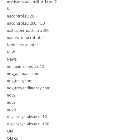
mysistersfault-milford.com2
N
nacontrol.ru 20
nacontrol.ru 200, 150
nail-supermaster.ru 200
names for ai robots 1
Nemanex w aptece
NEW
News
non aams med 23.12
nov_agfmanu.com
nov_tenig.com
nov_troyandlindsey.com
nov2
nov3
nov6
olginskaya-aksay.ru 10
olginskaya-aksay.ru 100
OM
OM cc