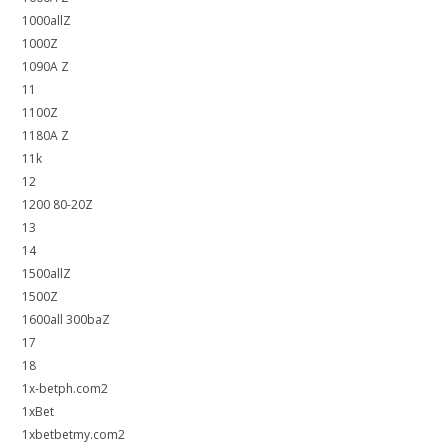
1000allZ
1000Z
1090A Z
11
1100Z
1180A Z
11k
12
1200 80-20Z
13
14
1500allZ
1500Z
1600all 300baZ
17
18
1x-betph.com2
1xBet
1xbetbetmy.com2