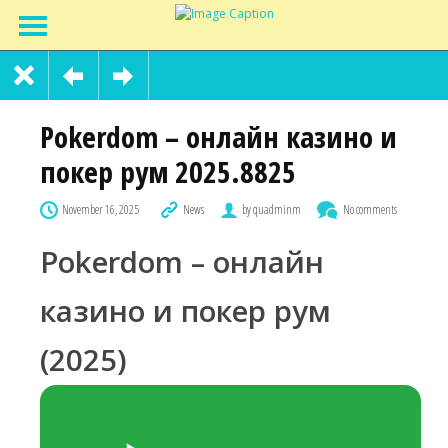
Pokerdom – онлайн казино и
покер рум 2025.8825
November 16, 2025
News
by quadminm
No comments
Pokerdom – онлайн
казино и покер рум
(2025)