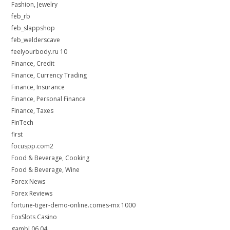
Fashion, Jewelry
feb_rb
feb_slappshop
feb_welderscave
feelyourbody.ru 10
Finance, Credit
Finance, Currency Trading
Finance, Insurance
Finance, Personal Finance
Finance, Taxes
FinTech
first
focuspp.com2
Food & Beverage, Cooking
Food & Beverage, Wine
Forex News
Forex Reviews
fortune-tiger-demo-online.comes-mx 1000
FoxSlots Casino
gambl 06.04