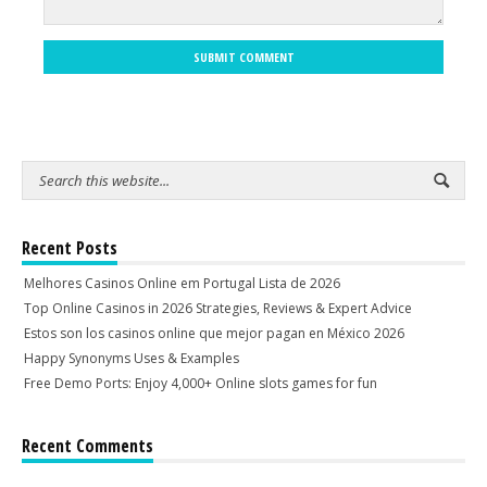
SUBMIT COMMENT
Recent Posts
Melhores Casinos Online em Portugal Lista de 2026
Top Online Casinos in 2026 Strategies, Reviews & Expert Advice
Estos son los casinos online que mejor pagan en México 2026
Happy Synonyms Uses & Examples
Free Demo Ports: Enjoy 4,000+ Online slots games for fun
Recent Comments