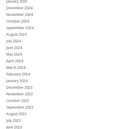
January 2025
December 2024
November 2024
October 2024
September 2024
August 2024
July 2024
June 2024
May 2024
April 2024
March 2024
February 2024
January 2024
December 2023
November 2023
October 2023
September 2023
August 2023
July 2023
June 2023