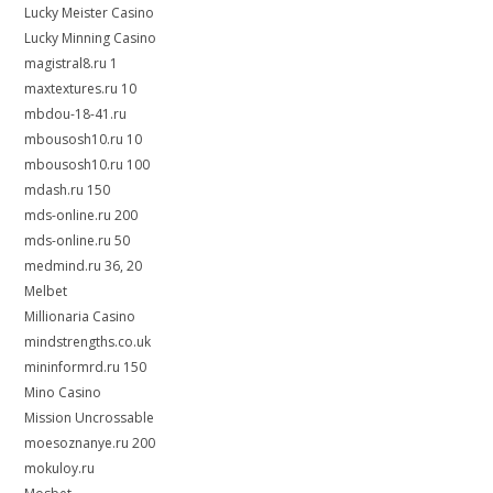
Lucky Meister Casino
Lucky Minning Casino
magistral8.ru 1
maxtextures.ru 10
mbdou-18-41.ru
mbousosh10.ru 10
mbousosh10.ru 100
mdash.ru 150
mds-online.ru 200
mds-online.ru 50
medmind.ru 36, 20
Melbet
Millionaria Casino
mindstrengths.co.uk
mininformrd.ru 150
Mino Casino
Mission Uncrossable
moesoznanye.ru 200
mokuloy.ru