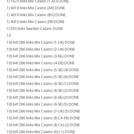
1) 1670 links Mix Casino (1-AU) DONE
1) 4010 links Mix Casino (AR) DONE
1) 4010 links Mix Casino (BG) DONE
1) 4010 links Mix Casino (FR) DONE
1) 550 links Sweden Casino DONE
10
10) 641286 links Mix Casino (1-UK) DONE
10) 641286 links Mix Casino (2-UK) DONE
10) 641286 links Mix Casino (3-NL) DONE
10) 641286 links Mix Casino (4-DE) DONE
10) 641286 links Mix Casino (5-SE) (4) DONE
10) 641286 links Mix Casino (5-SE) (6) DONE
10) 641286 links Mix Casino (6-SE) (1) DONE
10) 641286 links Mix Casino (6-SE) (2) DONE
10) 641286 links Mix Casino (6-SE) (3) DONE
10) 641286 links Mix Casino (6-SE) (5) DONE
10) 641286 links Mix Casino (7-UK) (5) DONE
10) 641286 links Mix Casino (8-CA-FR) DONE
10) 641286 links Mix Casino (8-CA) (2) DONE
10) 641286 links Mix Casino (AU-1) DONE