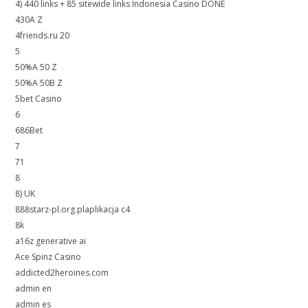
4) 440 links + 85 sitewide links Indonesia Casino DONE
430A Z
4friends.ru 20
5
50%A 50 Z
50%A 50B Z
5bet Casino
6
686Bet
7
71
8
8) UK
888starz-pl.org.plaplikacja c4
8k
a16z generative ai
Ace Spinz Casino
addicted2heroines.com
admin en
admin es