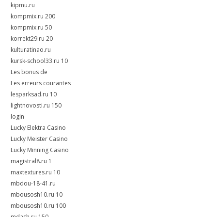
kipmu.ru
kompmix.ru 200
kompmix.ru 50
korrekt29.ru 20
kulturatinao.ru
kursk-school33.ru 10
Les bonus de
Les erreurs courantes
lesparksad.ru 10
lightnovosti.ru 150
login
Lucky Elektra Casino
Lucky Meister Casino
Lucky Minning Casino
magistral8.ru 1
maxtextures.ru 10
mbdou-18-41.ru
mbousosh10.ru 10
mbousosh10.ru 100
mdash.ru 150