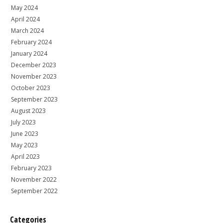
May 2024
April 2024
March 2024
February 2024
January 2024
December 2023
November 2023
October 2023
September 2023
August 2023
July 2023
June 2023
May 2023
April 2023
February 2023
November 2022
September 2022
Categories