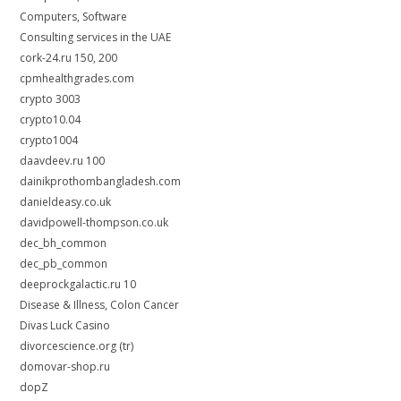
Computers, Software
Consulting services in the UAE
cork-24.ru 150, 200
cpmhealthgrades.com
crypto 3003
crypto10.04
crypto1004
daavdeev.ru 100
dainikprothombangladesh.com
danieldeasy.co.uk
davidpowell-thompson.co.uk
dec_bh_common
dec_pb_common
deeprockgalactic.ru 10
Disease & Illness, Colon Cancer
Divas Luck Casino
divorcescience.org (tr)
domovar-shop.ru
dopZ