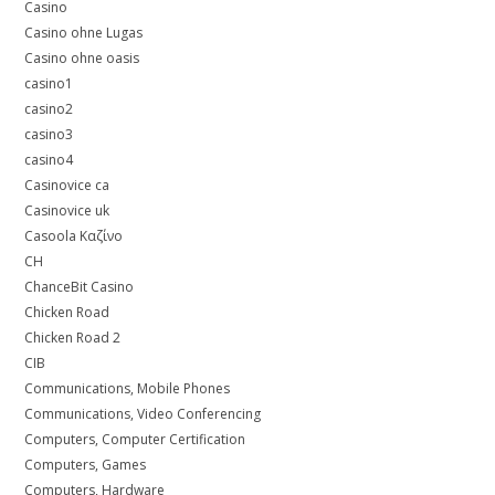
Casino
Casino ohne Lugas
Casino ohne oasis
casino1
casino2
casino3
casino4
Casinovice ca
Casinovice uk
Casoola Καζίνο
CH
ChanceBit Casino
Chicken Road
Chicken Road 2
CIB
Communications, Mobile Phones
Communications, Video Conferencing
Computers, Computer Certification
Computers, Games
Computers, Hardware