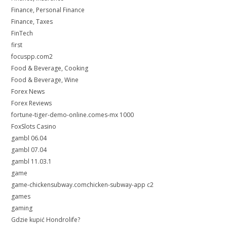
Finance, Personal Finance
Finance, Taxes
FinTech
first
focuspp.com2
Food & Beverage, Cooking
Food & Beverage, Wine
Forex News
Forex Reviews
fortune-tiger-demo-online.comes-mx 1000
FoxSlots Casino
gambl 06.04
gambl 07.04
gambl 11.03.1
game
game-chickensubway.comchicken-subway-app c2
games
gaming
Gdzie kupić Hondrolife?