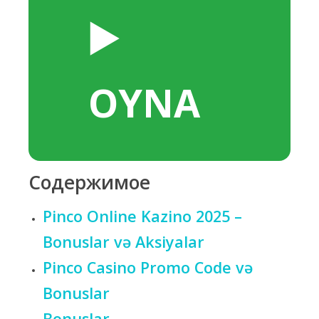
▶️
OYNA
Содержимое
Pinco Online Kazino 2025 –
Bonuslar və Aksiyalar
Pinco Casino Promo Code və
Bonuslar
Bonuslar