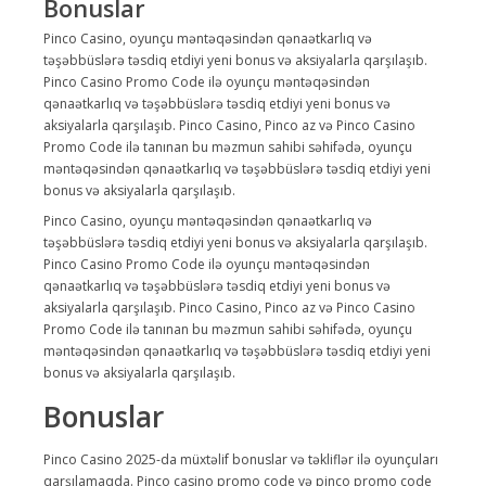
Bonuslar
Pinco Casino, oyunçu məntəqəsindən qənaətkarlıq və
təşəbbüslərə təsdiq etdiyi yeni bonus və aksiyalarla qarşılaşıb.
Pinco Casino Promo Code ilə oyunçu məntəqəsindən
qənaətkarlıq və təşəbbüslərə təsdiq etdiyi yeni bonus və
aksiyalarla qarşılaşıb. Pinco Casino, Pinco az və Pinco Casino
Promo Code ilə tanınan bu məzmun sahibi səhifədə, oyunçu
məntəqəsindən qənaətkarlıq və təşəbbüslərə təsdiq etdiyi yeni
bonus və aksiyalarla qarşılaşıb.
Pinco Casino, oyunçu məntəqəsindən qənaətkarlıq və
təşəbbüslərə təsdiq etdiyi yeni bonus və aksiyalarla qarşılaşıb.
Pinco Casino Promo Code ilə oyunçu məntəqəsindən
qənaətkarlıq və təşəbbüslərə təsdiq etdiyi yeni bonus və
aksiyalarla qarşılaşıb. Pinco Casino, Pinco az və Pinco Casino
Promo Code ilə tanınan bu məzmun sahibi səhifədə, oyunçu
məntəqəsindən qənaətkarlıq və təşəbbüslərə təsdiq etdiyi yeni
bonus və aksiyalarla qarşılaşıb.
Bonuslar
Pinco Casino 2025-da müxtəlif bonuslar və təkliflər ilə oyunçuları
qarşılamaqda. Pinco casino promo code və pinco promo code