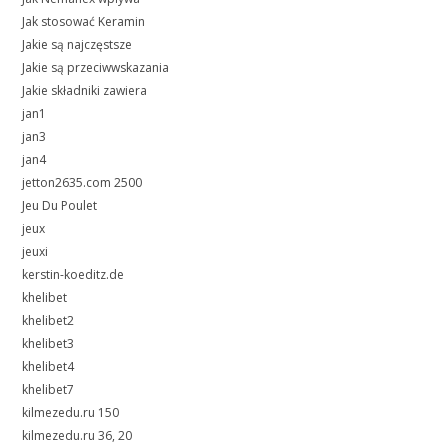
Jak stosować Keramin
Jakie są najczęstsze
Jakie są przeciwwskazania
Jakie składniki zawiera
jan1
jan3
jan4
jetton2635.com 2500
Jeu Du Poulet
jeux
jeuxi
kerstin-koeditz.de
khelibet
khelibet2
khelibet3
khelibet4
khelibet7
kilmezedu.ru 150
kilmezedu.ru 36, 20