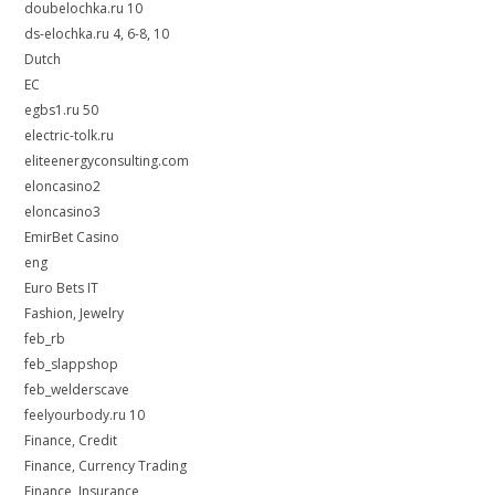
doubelochka.ru 10
ds-elochka.ru 4, 6-8, 10
Dutch
EC
egbs1.ru 50
electric-tolk.ru
eliteenergyconsulting.com
eloncasino2
eloncasino3
EmirBet Casino
eng
Euro Bets IT
Fashion, Jewelry
feb_rb
feb_slappshop
feb_welderscave
feelyourbody.ru 10
Finance, Credit
Finance, Currency Trading
Finance, Insurance