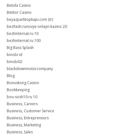
Betida Casino
Betitor Casino
beyazparktopkapi.com (tr)
bezflash.runovye-onlayn-kazino 20
bezhinternat.ru 10
bezhinternat.ru 100
Big Bass Splash
binobi id
binobi02
blackdownmotorcompany
Blog
Bonuskong Casino
Bookkeeping
bou-sosh10.ru 10
Business, Careers
Business, Customer Service
Business, Entrepreneurs
Business, Marketing
Business, Sales