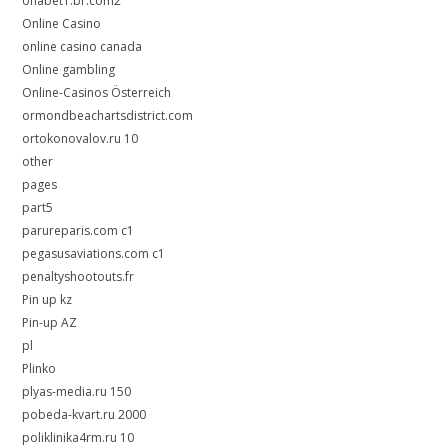
onabet1.br.com2
Online Casino
online casino canada
Online gambling
Online-Casinos Österreich
ormondbeachartsdistrict.com
ortokonovalov.ru 10
other
pages
part5
parureparis.com c1
pegasusaviations.com c1
penaltyshootouts.fr
Pin up kz
Pin-up AZ
pl
Plinko
plyas-media.ru 150
pobeda-kvart.ru 2000
poliklinika4rm.ru 10