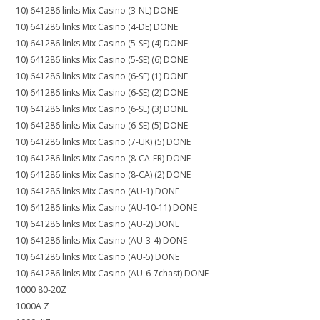
10) 641286 links Mix Casino (3-NL) DONE
10) 641286 links Mix Casino (4-DE) DONE
10) 641286 links Mix Casino (5-SE) (4) DONE
10) 641286 links Mix Casino (5-SE) (6) DONE
10) 641286 links Mix Casino (6-SE) (1) DONE
10) 641286 links Mix Casino (6-SE) (2) DONE
10) 641286 links Mix Casino (6-SE) (3) DONE
10) 641286 links Mix Casino (6-SE) (5) DONE
10) 641286 links Mix Casino (7-UK) (5) DONE
10) 641286 links Mix Casino (8-CA-FR) DONE
10) 641286 links Mix Casino (8-CA) (2) DONE
10) 641286 links Mix Casino (AU-1) DONE
10) 641286 links Mix Casino (AU-10-11) DONE
10) 641286 links Mix Casino (AU-2) DONE
10) 641286 links Mix Casino (AU-3-4) DONE
10) 641286 links Mix Casino (AU-5) DONE
10) 641286 links Mix Casino (AU-6-7chast) DONE
1000 80-20Z
1000A Z