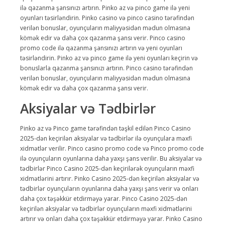
ilə qazanma şansınızı artırın. Pinko az və pinco game ilə yeni
oyunları təsirləndirin. Pinko casino və pinco casino tərəfindən
verilən bonuslar, oyunçuların maliyyəsidən mədun olmasına
kömək edir və daha çox qazanma şansı verir. Pinco casino
promo code ilə qazanma şansınızı artırın və yeni oyunları
təsirləndirin. Pinko az və pinco game ilə yeni oyunları keçirin və
bonuslarla qazanma şansınızı artırın. Pinco casino tərəfindən
verilən bonuslar, oyunçuların maliyyəsidən mədun olmasına
kömək edir və daha çox qazanma şansı verir.
Aksiyalar və Tədbirlər
Pinko az və Pinco game tərəfindən təşkil edilən Pinco Casino
2025-dən keçirilən aksiyalar və tədbirlər ilə oyunçulara məxfi
xidmətlər verilir. Pinco casino promo code və Pinco promo code
ilə oyunçuların oyunlarına daha yaxşı şans verilir. Bu aksiyalar və
tədbirlər Pinco Casino 2025-dən keçirilərək oyunçuların məxfi
xidmətlərini artırır. Pinko Casino 2025-dən keçirilən aksiyalar və
tədbirlər oyunçuların oyunlarına daha yaxşı şans verir və onları
daha çox təşəkkür etdirməyə yarar. Pinco Casino 2025-dən
keçirilən aksiyalar və tədbirlər oyunçuların məxfi xidmətlərini
artırır və onları daha çox təşəkkür etdirməyə yarar. Pinko Casino