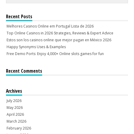
Recent Posts
Melhores Casinos Online em Portugal Lista de 2026
Top Online Casinos in 2026 Strategies, Reviews & Expert Advice
Estos son los casinos online que mejor pagan en México 2026
Happy Synonyms Uses & Examples
Free Demo Ports: Enjoy 4,000+ Online slots games for fun
Recent Comments
Archives
July 2026
May 2026
April 2026
March 2026
February 2026