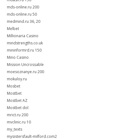
mds-online.ru 200
mds-online.ru 50
medmind.ru 36, 20
Melbet
Millionaria Casino
mindstrengths.co.uk
mininformrd.ru 150
Mino Casino
Mission Uncrossable
moesoznanye.ru 200
mokuloy.ru
Mosbet
Mostbet
Mostbet AZ
Mostbet dol
mrict.ru 200
mvclinic.ru 10
my_texts
mysistersfault-milford.com2