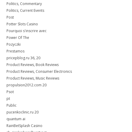
Politics, Commentary
Politics, Current Events
Post
Potter Slots Casino
Pourquoi s'inscrire avec
Power Of The
Pozyczki
Prestamos
pricepblog.ru 36, 20
Product Reviews, Book Reviews
Product Reviews, Consumer Electronics
Product Reviews, Music Reviews
propulsion2012.com 20
Psot
pt
Public
pucenkoclinic.ru 20
quantum ai
RainBetSplash Casino