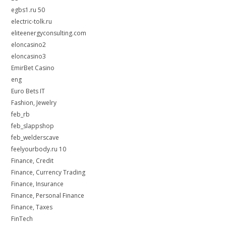
egbs1.ru 50
electric-tolk.ru
eliteenergyconsulting.com
eloncasino2
eloncasino3
EmirBet Casino
eng
Euro Bets IT
Fashion, Jewelry
feb_rb
feb_slappshop
feb_welderscave
feelyourbody.ru 10
Finance, Credit
Finance, Currency Trading
Finance, Insurance
Finance, Personal Finance
Finance, Taxes
FinTech