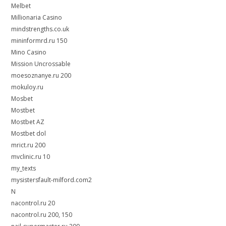
Melbet
Millionaria Casino
mindstrengths.co.uk
mininformrd.ru 150
Mino Casino
Mission Uncrossable
moesoznanye.ru 200
mokuloy.ru
Mosbet
Mostbet
Mostbet AZ
Mostbet dol
mrict.ru 200
mvclinic.ru 10
my_texts
mysistersfault-milford.com2
N
nacontrol.ru 20
nacontrol.ru 200, 150