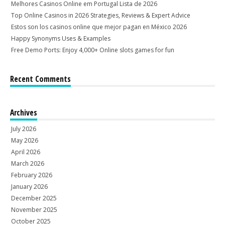
Melhores Casinos Online em Portugal Lista de 2026
Top Online Casinos in 2026 Strategies, Reviews & Expert Advice
Estos son los casinos online que mejor pagan en México 2026
Happy Synonyms Uses & Examples
Free Demo Ports: Enjoy 4,000+ Online slots games for fun
Recent Comments
Archives
July 2026
May 2026
April 2026
March 2026
February 2026
January 2026
December 2025
November 2025
October 2025