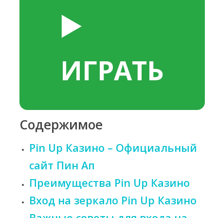
▶️
ИГРАТЬ
Содержимое
Pin Up Казино – Официальный
сайт Пин Ап
Преимущества Pin Up Казино
Вход на зеркало Pin Up Казино
Важные советы для входа на