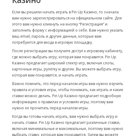
Казино
Если вы решили начать играть в Pin Up Казино, то сначала
вам нужно зарегистрироваться на официальном сайте. Для
этого вам нужно кликнуть на кнопку “Регистрация” и
заполнить форму с информацией о себе. Вам нужно указать
ваш email, пароль и другие данные, которые вам
потребуются для входа в игровую площадку.
После регистрации вы получите доступ к игровому кабинету,
где можно выбрать игру, которая вам понравится. Pin Up
Казино предлагает широкий спектр игр, включая слоты,
карточные игры, рулетку и другие. Вы можете выбрать игру,
которая вам понравится, и начать играть.
Важно помнить, что перед началом игры вам нужно изучить
правила и условия игры, чтобы понимать, как играть и какие
ставки можно делать. Pin Up Казино предлагает подробную
информацию о правилах и условиях игры, поэтому вам
нужно ее прочитать перед началом игры.
Когда вы готовы начать играть, вам нужно выбрать игру и
начать ставки. Pin Up Казино предлагает различные ставки,
включая минимальные и максимальные, поэтому вам нужно
выбрать ставку, которая вам понравится. Затем вы можете