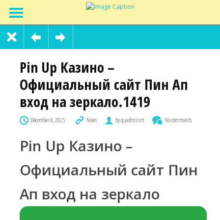
Pin Up Казино –
Официальный сайт Пин Ап
вход на зеркало.1419
December 8, 2025
News
by quadminm
No comments
Pin Up Казино –
Официальный сайт Пин
Ап вход на зеркало