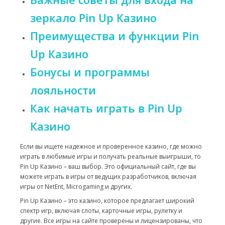
зеркало Pin Up Казино
Преимущества и функции Pin
Up Казино
Бонусы и программы
лояльности
Как начать играть в Pin Up
Казино
Если вы ищете надежное и проверенное казино, где можно
играть в любимые игры и получать реальные выигрыши, то
Pin Up Казино – ваш выбор. Это официальный сайт, где вы
можете играть в игры от ведущих разработчиков, включая
игры от NetEnt, Microgaming и других.
Pin Up Казино – это казино, которое предлагает широкий
спектр игр, включая слоты, карточные игры, рулетку и
другие. Все игры на сайте проверены и лицензированы, что