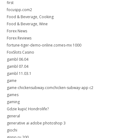
first
focuspp.com2
Food & Beverage, Cooking
Food & Beverage, Wine
Forex News
Forex Reviews
fortune-tiger-demo-online.comes-mx 1000
FoxSlots Casino
gambl 06.04
gambl 07.04
gambl 11.03.1
game
game-chickensubway.comchicken-subway-app c2
games
gaming
Gdzie kupić Hondrolife?
general
generative ai adobe photoshop 3
giochi
gispp.ru 200