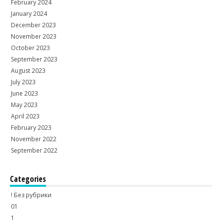
February 2024
January 2024
December 2023
November 2023
October 2023
September 2023
August 2023
July 2023
June 2023
May 2023
April 2023
February 2023
November 2022
September 2022
Categories
! Без рубрики
01
1