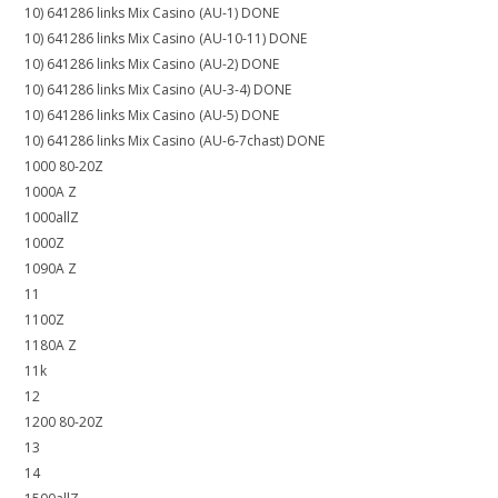
10) 641286 links Mix Casino (AU-1) DONE
10) 641286 links Mix Casino (AU-10-11) DONE
10) 641286 links Mix Casino (AU-2) DONE
10) 641286 links Mix Casino (AU-3-4) DONE
10) 641286 links Mix Casino (AU-5) DONE
10) 641286 links Mix Casino (AU-6-7chast) DONE
1000 80-20Z
1000A Z
1000allZ
1000Z
1090A Z
11
1100Z
1180A Z
11k
12
1200 80-20Z
13
14