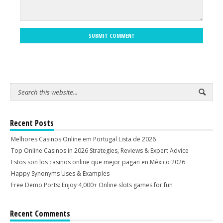
SUBMIT COMMENT
Recent Posts
Melhores Casinos Online em Portugal Lista de 2026
Top Online Casinos in 2026 Strategies, Reviews & Expert Advice
Estos son los casinos online que mejor pagan en México 2026
Happy Synonyms Uses & Examples
Free Demo Ports: Enjoy 4,000+ Online slots games for fun
Recent Comments