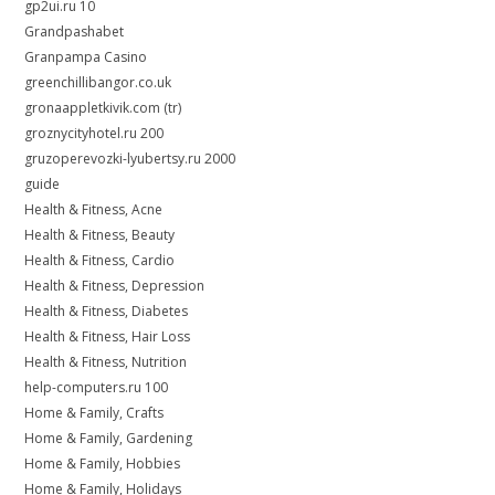
gp2ui.ru 10
Grandpashabet
Granpampa Casino
greenchillibangor.co.uk
gronaappletkivik.com (tr)
groznycityhotel.ru 200
gruzoperevozki-lyubertsy.ru 2000
guide
Health & Fitness, Acne
Health & Fitness, Beauty
Health & Fitness, Cardio
Health & Fitness, Depression
Health & Fitness, Diabetes
Health & Fitness, Hair Loss
Health & Fitness, Nutrition
help-computers.ru 100
Home & Family, Crafts
Home & Family, Gardening
Home & Family, Hobbies
Home & Family, Holidays