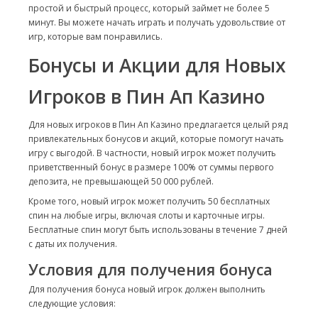
простой и быстрый процесс, который займет не более 5
минут. Вы можете начать играть и получать удовольствие от
игр, которые вам понравились.
Бонусы и Акции для Новых
Игроков в Пин Ап Казино
Для новых игроков в Пин Ап Казино предлагается целый ряд
привлекательных бонусов и акций, которые помогут начать
игру с выгодой. В частности, новый игрок может получить
приветственный бонус в размере 100% от суммы первого
депозита, не превышающей 50 000 рублей.
Кроме того, новый игрок может получить 50 бесплатных
спин на любые игры, включая слоты и карточные игры.
Бесплатные спин могут быть использованы в течение 7 дней
с даты их получения.
Условия для получения бонуса
Для получения бонуса новый игрок должен выполнить
следующие условия: