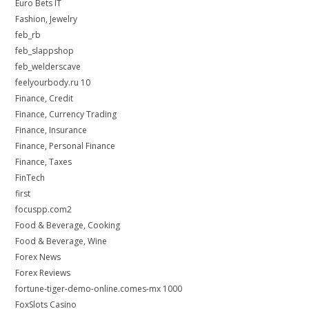
Euro Bets IT
Fashion, Jewelry
feb_rb
feb_slappshop
feb_welderscave
feelyourbody.ru 10
Finance, Credit
Finance, Currency Trading
Finance, Insurance
Finance, Personal Finance
Finance, Taxes
FinTech
first
focuspp.com2
Food & Beverage, Cooking
Food & Beverage, Wine
Forex News
Forex Reviews
fortune-tiger-demo-online.comes-mx 1000
FoxSlots Casino