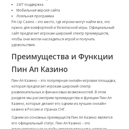
24/7 поддержка
Мобильная версия сайта
Лояльная программа
Pin Up Casino – это место, где игроки могут найти все, что
нужно для комфортной и безопасной игры. Официальный
сайт предлагает игрокам широкий спектр преимуществ,
чтобы они могли насладиться игрой и получать
удовольствие.
Преимущества и Функции
Пин Ап Казино
Пин Ап Казино – это популярная онлайн-игровая площадка,
которая предлагает игрокам широкий спектр
развлекательных и финансовых возможностей. В этом
разделе мы рассмотрим преимущества и функции Пин Ап
Казино, которые делают его одним из лучших онлайн-
казино в России и странах СНГ.
Одним из основных преимуществ Пин Ап Казино является
его официальный статус. Пин Ап Казино – это
лицензированная онлайн-игровая площадка, которая