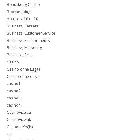
Bonuskong Casino
Bookkeeping
bou-sosh10.ru 10
Business, Careers
Business, Customer Service
Business, Entrepreneurs
Business, Marketing
Business, Sales
Casino
Casino ohne Lugas
Casino ohne oasis
casino1
casino2
casino3
casino4
Casinovice ca
Casinovice uk
Casoola Καζίνο
CH