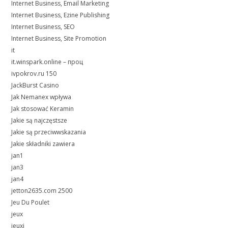
Internet Business, Email Marketing
Internet Business, Ezine Publishing
Internet Business, SEO
Internet Business, Site Promotion
it
it.winspark.online – проц
ivpokrov.ru 150
JackBurst Casino
Jak Nemanex wpływa
Jak stosować Keramin
Jakie są najczęstsze
Jakie są przeciwwskazania
Jakie składniki zawiera
jan1
jan3
jan4
jetton2635.com 2500
Jeu Du Poulet
jeux
jeuxi