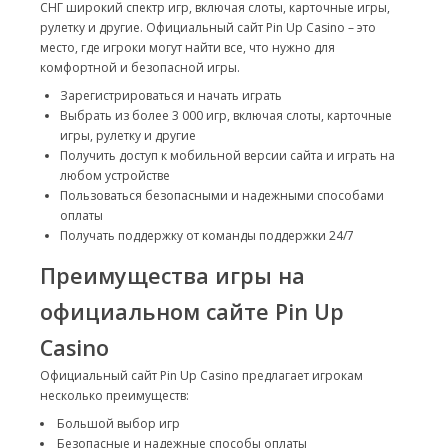
СНГ широкий спектр игр, включая слоты, карточные игры,
рулетку и другие. Официальный сайт Pin Up Casino – это
место, где игроки могут найти все, что нужно для
комфортной и безопасной игры.
Зарегистрироваться и начать играть
Выбрать из более 3 000 игр, включая слоты, карточные
игры, рулетку и другие
Получить доступ к мобильной версии сайта и играть на
любом устройстве
Пользоваться безопасными и надежными способами
оплаты
Получать поддержку от команды поддержки 24/7
Преимущества игры на
официальном сайте Pin Up
Casino
Официальный сайт Pin Up Casino предлагает игрокам
несколько преимуществ:
Большой выбор игр
Безопасные и надежные способы оплаты