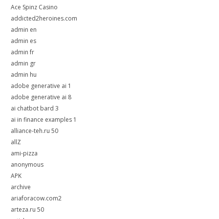
Ace Spinz Casino
addicted2heroines.com
admin en
admin es
admin fr
admin gr
admin hu
adobe generative ai 1
adobe generative ai 8
ai chatbot bard 3
ai in finance examples 1
alliance-teh.ru 50
allZ
ami-pizza
anonymous
APK
archive
ariaforacow.com2
arteza.ru 50