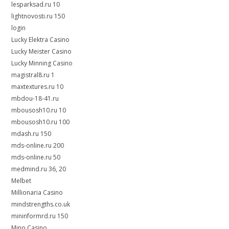
lesparksad.ru 10
lightnovosti.ru 150
login
Lucky Elektra Casino
Lucky Meister Casino
Lucky Minning Casino
magistral8.ru 1
maxtextures.ru 10
mbdou-18-41.ru
mbousosh10.ru 10
mbousosh10.ru 100
mdash.ru 150
mds-online.ru 200
mds-online.ru 50
medmind.ru 36, 20
Melbet
Millionaria Casino
mindstrengths.co.uk
mininformrd.ru 150
Mino Casino