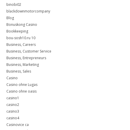
binobi02
blackdownmotorcompany
Blog
Bonuskong Casino
Bookkeeping
bou-sosh10.ru 10
Business, Careers
Business, Customer Service
Business, Entrepreneurs
Business, Marketing
Business, Sales
Casino
Casino ohne Lugas
Casino ohne oasis
casino1
casino2
casino3
casino4
Casinovice ca