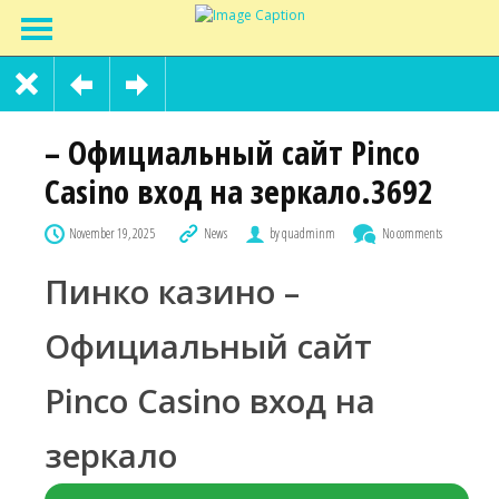
– Официальный сайт Pinco
Casino вход на зеркало.3692
November 19, 2025
News
by quadminm
No comments
Пинко казино –
Официальный сайт
Pinco Casino вход на
зеркало