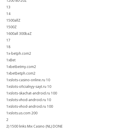
1200 80-20Z
13
14
1500allZ
1500Z
1600all 300baZ
17
18
1x-betph.com2
1xBet
1xbetbetmy.com2
1xbetbetph.com2
1xslots-casino-online.ru 10
1xslots-oficialnyy-sayt.ru 10
1xslots-skachat-android.ru 100
1xslots-vhod-android.ru 10
1xslots-vhod-android.ru 100
1xslots.us.com 200
2
2) 1500 links Mix Casino (NL) DONE