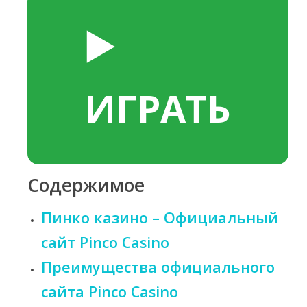
▶️
ИГРАТЬ
Содержимое
Пинко казино – Официальный
сайт Pinco Casino
Преимущества официального
сайта Pinco Casino