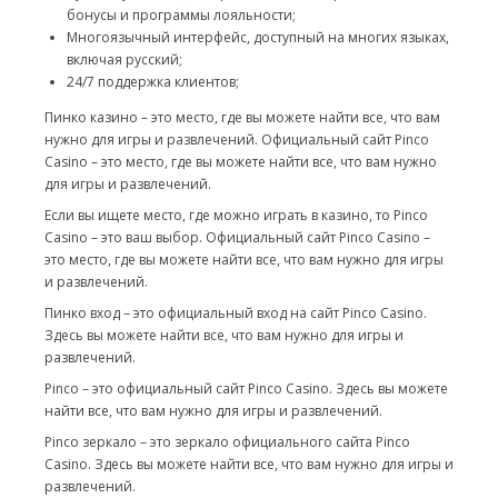
бонусы и программы лояльности;
Многоязычный интерфейс, доступный на многих языках,
включая русский;
24/7 поддержка клиентов;
Пинко казино – это место, где вы можете найти все, что вам
нужно для игры и развлечений. Официальный сайт Pinco
Casino – это место, где вы можете найти все, что вам нужно
для игры и развлечений.
Если вы ищете место, где можно играть в казино, то Pinco
Casino – это ваш выбор. Официальный сайт Pinco Casino –
это место, где вы можете найти все, что вам нужно для игры
и развлечений.
Пинко вход – это официальный вход на сайт Pinco Casino.
Здесь вы можете найти все, что вам нужно для игры и
развлечений.
Pinco – это официальный сайт Pinco Casino. Здесь вы можете
найти все, что вам нужно для игры и развлечений.
Pinco зеркало – это зеркало официального сайта Pinco
Casino. Здесь вы можете найти все, что вам нужно для игры и
развлечений.