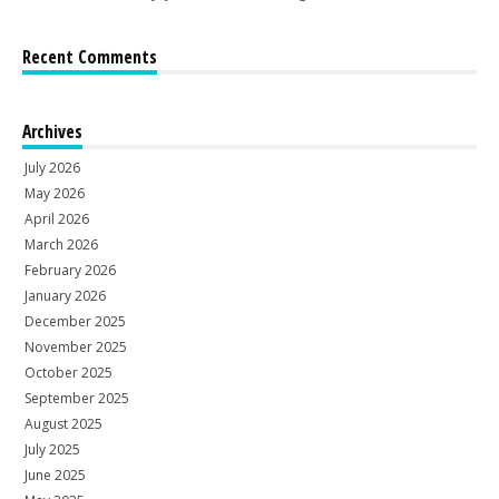
Recent Comments
Archives
July 2026
May 2026
April 2026
March 2026
February 2026
January 2026
December 2025
November 2025
October 2025
September 2025
August 2025
July 2025
June 2025