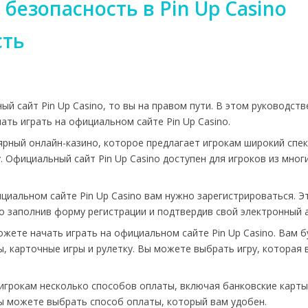
 безопасность в Pin Up Casino
сть
й сайт Pin Up Casino, то вы на правом пути. В этом руководств
ать играть на официальном сайте Pin Up Casino.
лярный онлайн-казино, которое предлагает игрокам широкий спек
. Официальный сайт Pin Up Casino доступен для игроков из мног
ициальном сайте Pin Up Casino вам нужно зарегистрироваться. Э
о заполнив форму регистрации и подтвердив свой электронный а
ожете начать играть на официальном сайте Pin Up Casino. Вам 
ы, карточные игры и рулетку. Вы можете выбрать игру, которая 
 игрокам несколько способов оплаты, включая банковские карты
ы можете выбрать способ оплаты, который вам удобен.