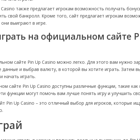
 Casino также предлагает игрокам возможность получать бонус
ть свой банкролл. Кроме того, сайт предлагает игрокам возмо
 они выиграют в игре.
играть на официальном сайте P
льном сайте Pin Up Casino можно легко. Для этого вам нужно за
е данные и выбрав валюту, в которой вы хотите играть. Затем в
и начать играть.
ом сайте Pin Up Casino доступны различные функции, такие как 
 Эти функции могут помочь вам лучше понять игру и улучшить св
йт Pin Up Casino – это отличный выбор для игроков, которые ищ
о.
грай