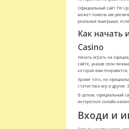
Официальный сайт Pin Up
может помочь им увеличи
реальные выигрыши, если
Как начать 
Casino
Начать играть на официа
сайте, указав свои личны
которая вам понравится, 
Кроме того, на официальн
статистика игр и другие.
В целом, официальный са
интересное онлайн-казин
Входи и и