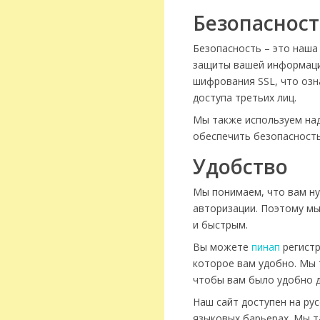
Безопасност
Безопасность – это наша
защиты вашей информации
шифрования SSL, что озн
доступа третьих лиц.
Мы также используем над
обеспечить безопасность
Удобство
Мы понимаем, что вам ну
авторизации. Поэтому мы
и быстрым.
Вы можете
пинап
регистр
которое вам удобно. Мы
чтобы вам было удобно д
Наш сайт доступен на рус
языковых барьерах. Мы т