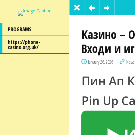
PROGRAMS
Казино – О
https://phone-
Входи и иг
casino.org.uk/
January 26, 2026
News
Пин Ап 
Pin Up C