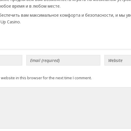
любое время и в любом месте.
беспечить вам максимальное комфорта и безопасности, и мы ув
Up Casino.
website in this browser for the next time I comment.