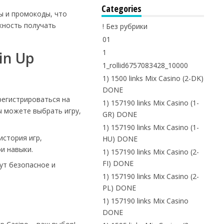
Categories
ы и промокоды, что
жность получать
! Без рубрики
01
1
in Up
1_rollid6757083428_10000
1) 1500 links Mix Casino (2-DK)
DONE
регистрироваться на
1) 157190 links Mix Casino (1-
ы можете выбрать игру,
GR) DONE
1) 157190 links Mix Casino (1-
история игр,
HU) DONE
ои навыки.
1) 157190 links Mix Casino (2-
FI) DONE
ут безопасное и
1) 157190 links Mix Casino (2-
PL) DONE
1) 157190 links Mix Casino
DONE