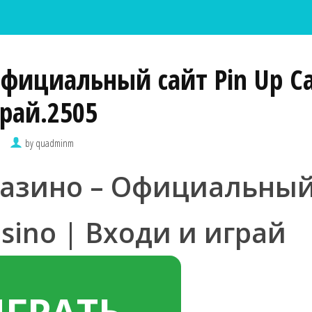
фициальный сайт Pin Up Ca
рай.2505
by quadminm
Казино – Официальный
asino | Входи и играй