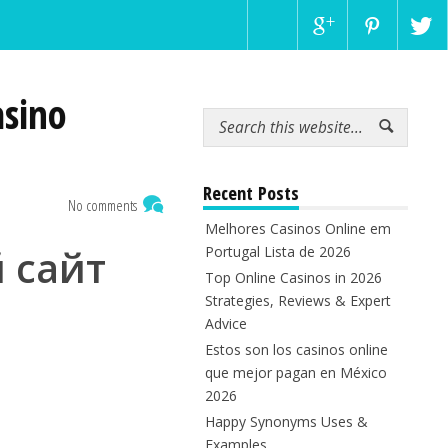
sino
Recent Posts
No comments
Melhores Casinos Online em
 сайт
Portugal Lista de 2026
Top Online Casinos in 2026
Strategies, Reviews & Expert
Advice
Estos son los casinos online
que mejor pagan en México
2026
Happy Synonyms Uses &
Examples