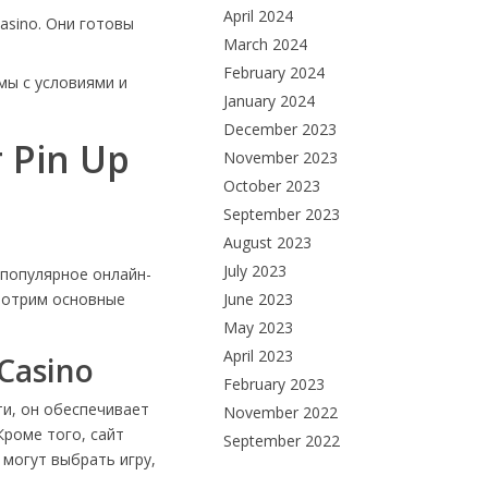
April 2024
asino. Они готовы
March 2024
February 2024
мы с условиями и
January 2024
December 2023
 Pin Up
November 2023
October 2023
September 2023
August 2023
July 2023
о популярное онлайн-
смотрим основные
June 2023
May 2023
April 2023
Casino
February 2023
ти, он обеспечивает
November 2022
Кроме того, сайт
September 2022
 могут выбрать игру,