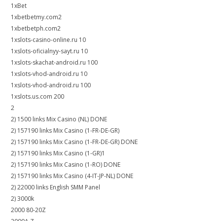
1xBet
1xbetbetmy.com2
1xbetbetph.com2
1xslots-casino-online.ru 10
1xslots-oficialnyy-sayt.ru 10
1xslots-skachat-android.ru 100
1xslots-vhod-android.ru 10
1xslots-vhod-android.ru 100
1xslots.us.com 200
2
2) 1500 links Mix Casino (NL) DONE
2) 157190 links Mix Casino (1-FR-DE-GR)
2) 157190 links Mix Casino (1-FR-DE-GR) DONE
2) 157190 links Mix Casino (1-GR)1
2) 157190 links Mix Casino (1-RO) DONE
2) 157190 links Mix Casino (4-IT-JP-NL) DONE
2) 22000 links English SMM Panel
2) 3000k
2000 80-20Z