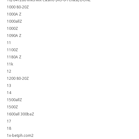
1000 80-20Z
1000A Z
1000allZ
1000Z
1090A Z
11
1100Z
1180A Z
11k
12
1200 80-20Z
13
14
1500allZ
1500Z
1600all 300baZ
17
18
1x-betph.com2