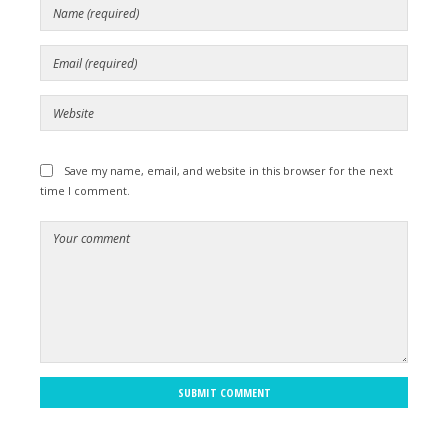
Save my name, email, and website in this browser for the next
time I comment.
SUBMIT COMMENT