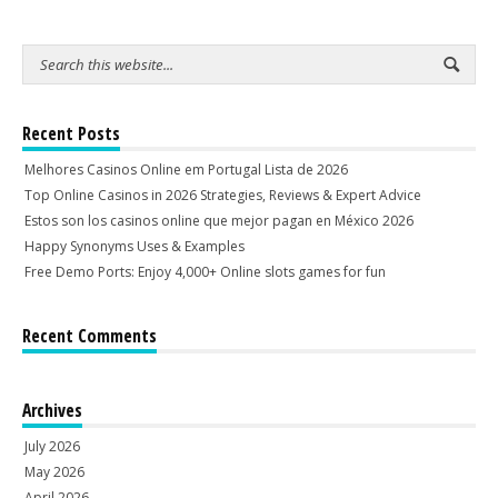
Recent Posts
Melhores Casinos Online em Portugal Lista de 2026
Top Online Casinos in 2026 Strategies, Reviews & Expert Advice
Estos son los casinos online que mejor pagan en México 2026
Happy Synonyms Uses & Examples
Free Demo Ports: Enjoy 4,000+ Online slots games for fun
Recent Comments
Archives
July 2026
May 2026
April 2026