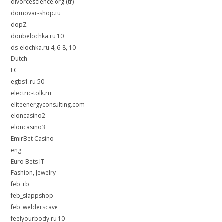
divorcescience.org (tr)
domovar-shop.ru
dopZ
doubelochka.ru 10
ds-elochka.ru 4, 6-8, 10
Dutch
EC
egbs1.ru 50
electric-tolk.ru
eliteenergyconsulting.com
eloncasino2
eloncasino3
EmirBet Casino
eng
Euro Bets IT
Fashion, Jewelry
feb_rb
feb_slappshop
feb_welderscave
feelyourbody.ru 10