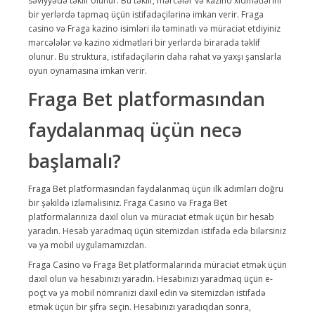
səviyyədə təklif olunur. Bu təklif, mərcələr və kazino xidmətlərini
bir yerlərdə tapmaq üçün istifadəçilərinə imkan verir. Fraga
casino və Fraga kazino isimləri ilə təminatlı və müraciət etdiyiniz
mərcələlər və kazino xidmətləri bir yerlərdə birarada təklif
olunur. Bu struktura, istifadəçilərin daha rahat və yaxşı şanslarla
oyun oynamasına imkan verir.
Fraga Bet platformasından
faydalanmaq üçün necə
başlamalı?
Fraga Bet platformasından faydalanmaq üçün ilk adımları doğru
bir şəkildə izləməlisiniz. Fraga Casino və Fraga Bet
platformalarınıza daxil olun və müraciət etmək üçün bir hesab
yaradın. Hesab yaradmaq üçün sitemizdən istifadə edə bilərsiniz
və ya mobil uygulamamızdan.
Fraga Casino və Fraga Bet platformalarında müraciət etmək üçün
daxil olun və hesabınızı yaradın. Hesabınızı yaradmaq üçün e-
poçt və ya mobil nömrənizi daxil edin və sitemizdən istifadə
etmək üçün bir şifrə seçin. Hesabınızı yaradıqdan sonra,