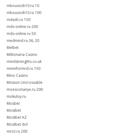
mbousosh10.ru 10
mbousosh10.ru 100
mdash.ru 150
mds-online.ru 200
mds-online.ru 50
medmind.ru 36, 20
Melbet
Millionaria Casino
mindstrengths.co.uk
mininformrd.ru 150
Mino Casino
Mission Uncrossable
moesoznanye.ru 200
mokuloy.ru
Mosbet
Mostbet
Mostbet AZ
Mostbet dol
mrict.ru 200