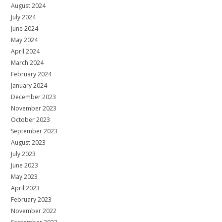
August 2024
July 2024
June 2024
May 2024
April 2024
March 2024
February 2024
January 2024
December 2023
November 2023
October 2023
September 2023
August 2023
July 2023
June 2023
May 2023
April 2023
February 2023
November 2022