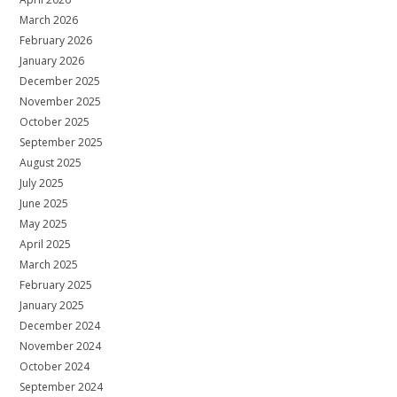
March 2026
February 2026
January 2026
December 2025
November 2025
October 2025
September 2025
August 2025
July 2025
June 2025
May 2025
April 2025
March 2025
February 2025
January 2025
December 2024
November 2024
October 2024
September 2024