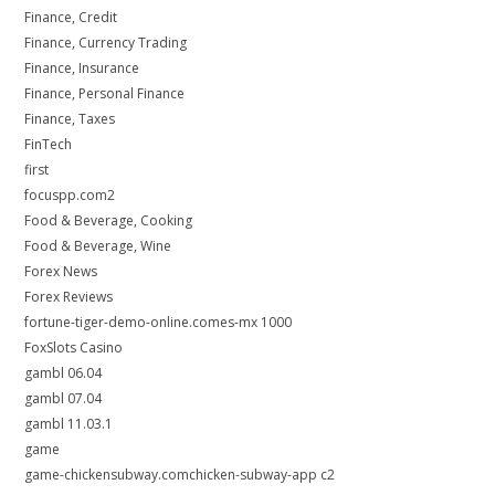
Finance, Credit
Finance, Currency Trading
Finance, Insurance
Finance, Personal Finance
Finance, Taxes
FinTech
first
focuspp.com2
Food & Beverage, Cooking
Food & Beverage, Wine
Forex News
Forex Reviews
fortune-tiger-demo-online.comes-mx 1000
FoxSlots Casino
gambl 06.04
gambl 07.04
gambl 11.03.1
game
game-chickensubway.comchicken-subway-app c2