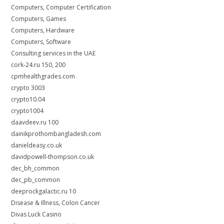
Computers, Computer Certification
Computers, Games
Computers, Hardware
Computers, Software
Consulting services in the UAE
cork-24.ru 150, 200
cpmhealthgrades.com
crypto 3003
crypto10.04
crypto1004
daavdeev.ru 100
dainikprothombangladesh.com
danieldeasy.co.uk
davidpowell-thompson.co.uk
dec_bh_common
dec_pb_common
deeprockgalactic.ru 10
Disease & Illness, Colon Cancer
Divas Luck Casino