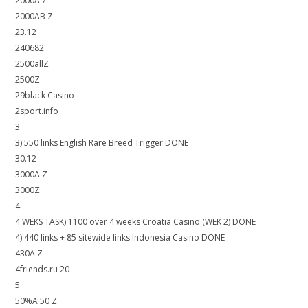
2000A Z
2000AB Z
23.12
240682
2500allZ
2500Z
29black Casino
2sport.info
3
3) 550 links English Rare Breed Trigger DONE
30.12
3000A Z
3000Z
4
4 WEKS TASK) 1100 over 4 weeks Croatia Casino (WEK 2) DONE
4) 440 links + 85 sitewide links Indonesia Casino DONE
430A Z
4friends.ru 20
5
50%A 50 Z