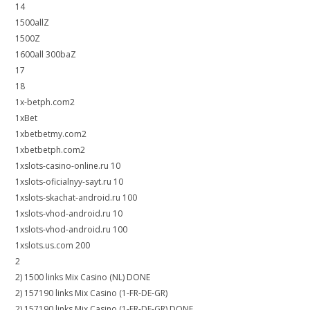
14
1500allZ
1500Z
1600all 300baZ
17
18
1x-betph.com2
1xBet
1xbetbetmy.com2
1xbetbetph.com2
1xslots-casino-online.ru 10
1xslots-oficialnyy-sayt.ru 10
1xslots-skachat-android.ru 100
1xslots-vhod-android.ru 10
1xslots-vhod-android.ru 100
1xslots.us.com 200
2
2) 1500 links Mix Casino (NL) DONE
2) 157190 links Mix Casino (1-FR-DE-GR)
2) 157190 links Mix Casino (1-FR-DE-GR) DONE