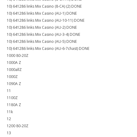
10) 641286 links Mix Casino (8-CA) (2) DONE
10) 641286 links Mix Casino (AU-1) DONE
10) 641286 links Mix Casino (AU-10-11) DONE
10) 641286 links Mix Casino (AU-2) DONE
10) 641286 links Mix Casino (AU-3-4) DONE
10) 641286 links Mix Casino (AU-5) DONE
10) 641286 links Mix Casino (AU-6-7chast) DONE
1000 80-20Z
1000A Z
1000allZ
1000Z
1090A Z
11
1100Z
1180A Z
11k
12
1200 80-20Z
13