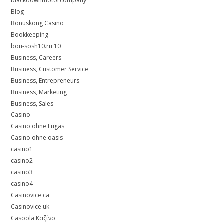
blackdownmotorcompany
Blog
Bonuskong Casino
Bookkeeping
bou-sosh10.ru 10
Business, Careers
Business, Customer Service
Business, Entrepreneurs
Business, Marketing
Business, Sales
Casino
Casino ohne Lugas
Casino ohne oasis
casino1
casino2
casino3
casino4
Casinovice ca
Casinovice uk
Casoola Καζίνο