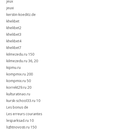
jeux
jeuxi
kerstin-koeditz.de
khelibet
khelibet2
khelibet3
khelibet4
khelibet7
kilmezedu.ru 150
kilmezedu.ru 36, 20
kipmu.ru
kompmix.ru 200
kompmix.ru 50
korrekt29.ru 20
kulturatinao.ru
kursk-school33.ru 10
Les bonus de
Les erreurs courantes
lesparksad.ru 10
lightnovosti.ru 150