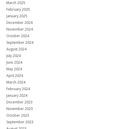
March 2025
February 2025
January 2025
December 2024
November 2024
October 2024
September 2024
August 2024
July 2024
June 2024
May 2024
April 2024
March 2024
February 2024
January 2024
December 2023
November 2023
October 2023
September 2023
August 2023