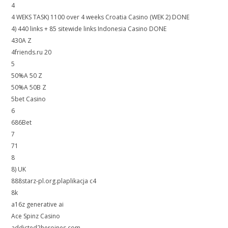
4
4 WEKS TASK) 1100 over 4 weeks Croatia Casino (WEK 2) DONE
4) 440 links + 85 sitewide links Indonesia Casino DONE
430A Z
4friends.ru 20
5
50%A 50 Z
50%A 50B Z
5bet Casino
6
686Bet
7
71
8
8) UK
888starz-pl.org.plaplikacja c4
8k
a16z generative ai
Ace Spinz Casino
addicted2heroines.com