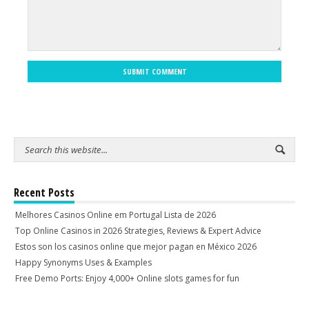
SUBMIT COMMENT
Recent Posts
Melhores Casinos Online em Portugal Lista de 2026
Top Online Casinos in 2026 Strategies, Reviews & Expert Advice
Estos son los casinos online que mejor pagan en México 2026
Happy Synonyms Uses & Examples
Free Demo Ports: Enjoy 4,000+ Online slots games for fun