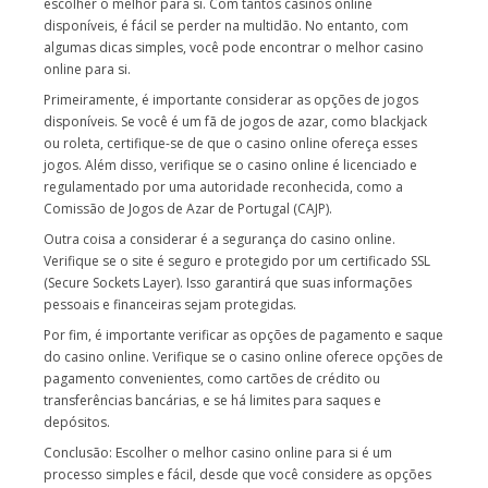
escolher o melhor para si. Com tantos casinos online
disponíveis, é fácil se perder na multidão. No entanto, com
algumas dicas simples, você pode encontrar o melhor casino
online para si.
Primeiramente, é importante considerar as opções de jogos
disponíveis. Se você é um fã de jogos de azar, como blackjack
ou roleta, certifique-se de que o casino online ofereça esses
jogos. Além disso, verifique se o casino online é licenciado e
regulamentado por uma autoridade reconhecida, como a
Comissão de Jogos de Azar de Portugal (CAJP).
Outra coisa a considerar é a segurança do casino online.
Verifique se o site é seguro e protegido por um certificado SSL
(Secure Sockets Layer). Isso garantirá que suas informações
pessoais e financeiras sejam protegidas.
Por fim, é importante verificar as opções de pagamento e saque
do casino online. Verifique se o casino online oferece opções de
pagamento convenientes, como cartões de crédito ou
transferências bancárias, e se há limites para saques e
depósitos.
Conclusão: Escolher o melhor casino online para si é um
processo simples e fácil, desde que você considere as opções