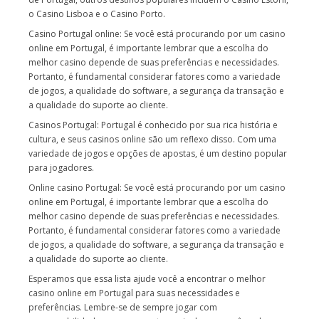
o Casino Lisboa e o Casino Porto.
Casino Portugal online: Se você está procurando por um casino
online em Portugal, é importante lembrar que a escolha do
melhor casino depende de suas preferências e necessidades.
Portanto, é fundamental considerar fatores como a variedade
de jogos, a qualidade do software, a segurança da transação e
a qualidade do suporte ao cliente.
Casinos Portugal: Portugal é conhecido por sua rica história e
cultura, e seus casinos online são um reflexo disso. Com uma
variedade de jogos e opções de apostas, é um destino popular
para jogadores.
Online casino Portugal: Se você está procurando por um casino
online em Portugal, é importante lembrar que a escolha do
melhor casino depende de suas preferências e necessidades.
Portanto, é fundamental considerar fatores como a variedade
de jogos, a qualidade do software, a segurança da transação e
a qualidade do suporte ao cliente.
Esperamos que essa lista ajude você a encontrar o melhor
casino online em Portugal para suas necessidades e
preferências. Lembre-se de sempre jogar com