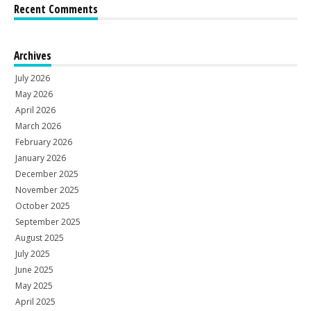
Recent Comments
Archives
July 2026
May 2026
April 2026
March 2026
February 2026
January 2026
December 2025
November 2025
October 2025
September 2025
August 2025
July 2025
June 2025
May 2025
April 2025