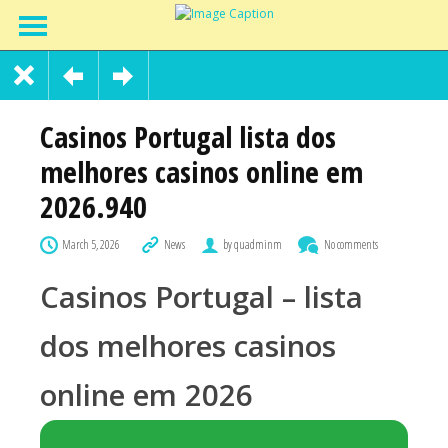
Casinos Portugal lista dos
melhores casinos online em
2026.940
March 5, 2026
News
by quadminm
No comments
Casinos Portugal – lista
dos melhores casinos
online em 2026