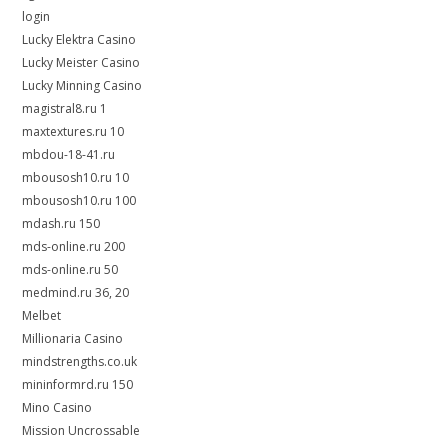
login
Lucky Elektra Casino
Lucky Meister Casino
Lucky Minning Casino
magistral8.ru 1
maxtextures.ru 10
mbdou-18-41.ru
mbousosh10.ru 10
mbousosh10.ru 100
mdash.ru 150
mds-online.ru 200
mds-online.ru 50
medmind.ru 36, 20
Melbet
Millionaria Casino
mindstrengths.co.uk
mininformrd.ru 150
Mino Casino
Mission Uncrossable