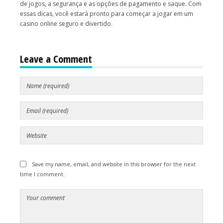
de jogos, a segurança e as opções de pagamento e saque. Com
essas dicas, você estará pronto para começar a jogar em um
casino online seguro e divertido.
Leave a Comment
Save my name, email, and website in this browser for the next
time I comment.