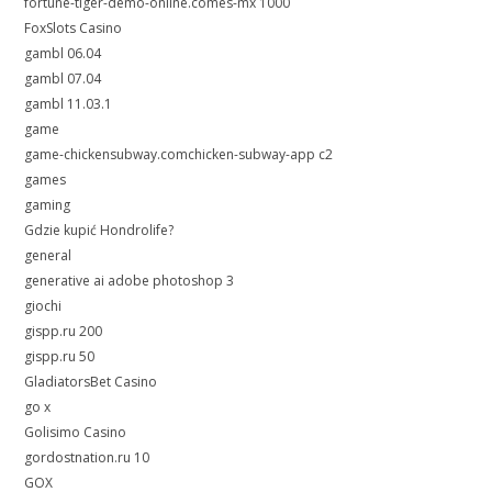
fortune-tiger-demo-online.comes-mx 1000
FoxSlots Casino
gambl 06.04
gambl 07.04
gambl 11.03.1
game
game-chickensubway.comchicken-subway-app c2
games
gaming
Gdzie kupić Hondrolife?
general
generative ai adobe photoshop 3
giochi
gispp.ru 200
gispp.ru 50
GladiatorsBet Casino
go x
Golisimo Casino
gordostnation.ru 10
GOX