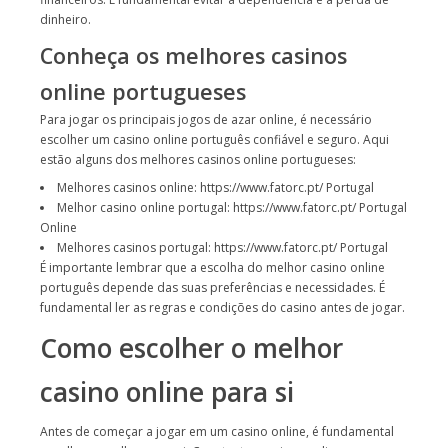
dinheiro.
Conheça os melhores casinos
online portugueses
Para jogar os principais jogos de azar online, é necessário
escolher um casino online português confiável e seguro. Aqui
estão alguns dos melhores casinos online portugueses:
Melhores casinos online: https://www.fatorc.pt/ Portugal
Melhor casino online portugal: https://www.fatorc.pt/ Portugal
Online
Melhores casinos portugal: https://www.fatorc.pt/ Portugal
É importante lembrar que a escolha do melhor casino online
português depende das suas preferências e necessidades. É
fundamental ler as regras e condições do casino antes de jogar.
Como escolher o melhor
casino online para si
Antes de começar a jogar em um casino online, é fundamental