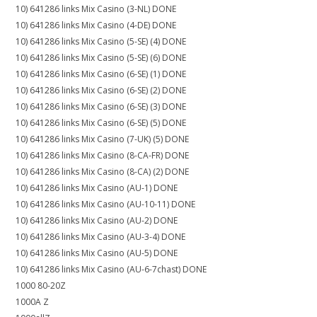
10) 641286 links Mix Casino (3-NL) DONE
10) 641286 links Mix Casino (4-DE) DONE
10) 641286 links Mix Casino (5-SE) (4) DONE
10) 641286 links Mix Casino (5-SE) (6) DONE
10) 641286 links Mix Casino (6-SE) (1) DONE
10) 641286 links Mix Casino (6-SE) (2) DONE
10) 641286 links Mix Casino (6-SE) (3) DONE
10) 641286 links Mix Casino (6-SE) (5) DONE
10) 641286 links Mix Casino (7-UK) (5) DONE
10) 641286 links Mix Casino (8-CA-FR) DONE
10) 641286 links Mix Casino (8-CA) (2) DONE
10) 641286 links Mix Casino (AU-1) DONE
10) 641286 links Mix Casino (AU-10-11) DONE
10) 641286 links Mix Casino (AU-2) DONE
10) 641286 links Mix Casino (AU-3-4) DONE
10) 641286 links Mix Casino (AU-5) DONE
10) 641286 links Mix Casino (AU-6-7chast) DONE
1000 80-20Z
1000A Z