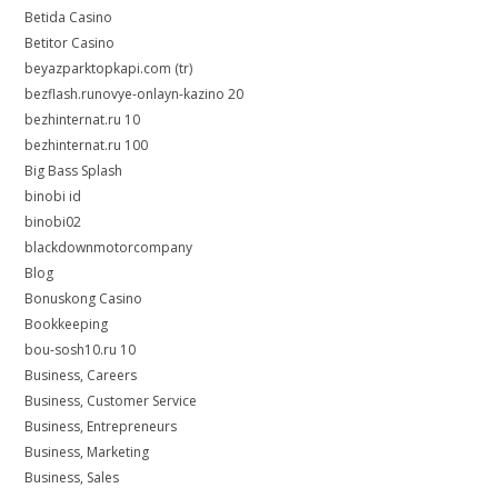
Betida Casino
Betitor Casino
beyazparktopkapi.com (tr)
bezflash.runovye-onlayn-kazino 20
bezhinternat.ru 10
bezhinternat.ru 100
Big Bass Splash
binobi id
binobi02
blackdownmotorcompany
Blog
Bonuskong Casino
Bookkeeping
bou-sosh10.ru 10
Business, Careers
Business, Customer Service
Business, Entrepreneurs
Business, Marketing
Business, Sales