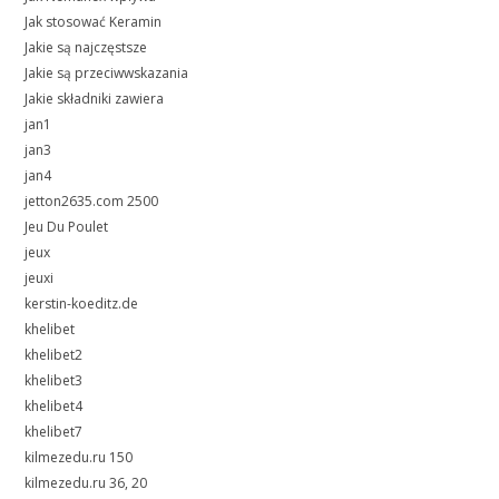
Jak stosować Keramin
Jakie są najczęstsze
Jakie są przeciwwskazania
Jakie składniki zawiera
jan1
jan3
jan4
jetton2635.com 2500
Jeu Du Poulet
jeux
jeuxi
kerstin-koeditz.de
khelibet
khelibet2
khelibet3
khelibet4
khelibet7
kilmezedu.ru 150
kilmezedu.ru 36, 20