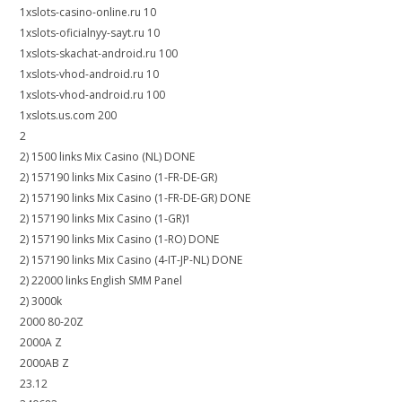
1xslots-casino-online.ru 10
1xslots-oficialnyy-sayt.ru 10
1xslots-skachat-android.ru 100
1xslots-vhod-android.ru 10
1xslots-vhod-android.ru 100
1xslots.us.com 200
2
2) 1500 links Mix Casino (NL) DONE
2) 157190 links Mix Casino (1-FR-DE-GR)
2) 157190 links Mix Casino (1-FR-DE-GR) DONE
2) 157190 links Mix Casino (1-GR)1
2) 157190 links Mix Casino (1-RO) DONE
2) 157190 links Mix Casino (4-IT-JP-NL) DONE
2) 22000 links English SMM Panel
2) 3000k
2000 80-20Z
2000A Z
2000AB Z
23.12