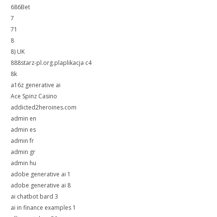
686Bet
7
71
8
8) UK
888starz-pl.org.plaplikacja c4
8k
a16z generative ai
Ace Spinz Casino
addicted2heroines.com
admin en
admin es
admin fr
admin gr
admin hu
adobe generative ai 1
adobe generative ai 8
ai chatbot bard 3
ai in finance examples 1