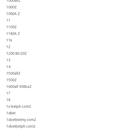
1000allZ
1000Z
1090A Z
11
1100Z
1180A Z
11k
12
1200 80-20Z
13
14
1500allZ
1500Z
1600all 300baZ
17
18
1x-betph.com2
1xBet
1xbetbetmy.com2
1xbetbetph.com2