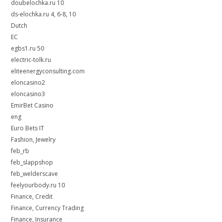
doubelochka.ru 10
ds-elochka.ru 4, 6-8, 10
Dutch
EC
egbs1.ru 50
electric-tolk.ru
eliteenergyconsulting.com
eloncasino2
eloncasino3
EmirBet Casino
eng
Euro Bets IT
Fashion, Jewelry
feb_rb
feb_slappshop
feb_welderscave
feelyourbody.ru 10
Finance, Credit
Finance, Currency Trading
Finance, Insurance