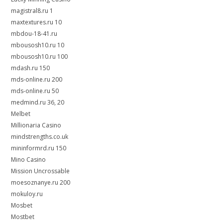
magistral8.ru 1
maxtextures.ru 10
mbdou-18-41.ru
mbousosh10.ru 10
mbousosh10.ru 100
mdash.ru 150
mds-online.ru 200
mds-online.ru 50
medmind.ru 36, 20
Melbet
Millionaria Casino
mindstrengths.co.uk
mininformrd.ru 150
Mino Casino
Mission Uncrossable
moesoznanye.ru 200
mokuloy.ru
Mosbet
Mostbet