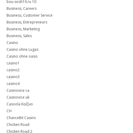
bou-sosh10.ru 10
Business, Careers
Business, Customer Service
Business, Entrepreneurs
Business, Marketing
Business, Sales
Casino
Casino ohne Lugas
Casino ohne oasis
casino1
casino2
casino3
casino4
Casinovice ca
Casinovice uk
Casoola Καζίνο
CH
ChanceBit Casino
Chicken Road
Chicken Road 2