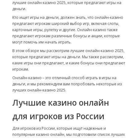
лучшие онлайн-казино 2025, которые предлагают игры на
деньги.
Кто ищет игры на деньги, должен знать, что онлайн-казино
предлагают игрокам широкий выбор игр, включая слоты,
карточные игры, рулетку и другие. Онлайн-казино также
предлагают игрокам различные бонусы и акции, которые
могут помочь им начать играть.
В этом обзоре мы рассмотрим лучшие онлайн-казино 2025,
которые предлагают игры на деньги. Мы также рассмотрим,
какие игры они предлагают, и какие бонусы они предлагают
игрокам.
Онлайн-казино – это отличный способ играть в игры на
деньги, и мы рекомендуем вам попробовать некоторые из
лучших онлайн-казино 2025.
Лучшие казино онлайн
для игроков из России
Для игроков из России, которые ищут надежные и
популярные казино онлайн, мы подготовили список лучших