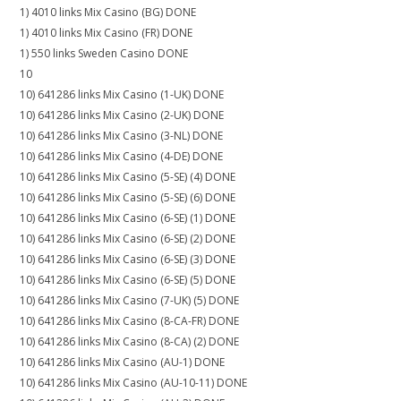
1) 4010 links Mix Casino (BG) DONE
1) 4010 links Mix Casino (FR) DONE
1) 550 links Sweden Casino DONE
10
10) 641286 links Mix Casino (1-UK) DONE
10) 641286 links Mix Casino (2-UK) DONE
10) 641286 links Mix Casino (3-NL) DONE
10) 641286 links Mix Casino (4-DE) DONE
10) 641286 links Mix Casino (5-SE) (4) DONE
10) 641286 links Mix Casino (5-SE) (6) DONE
10) 641286 links Mix Casino (6-SE) (1) DONE
10) 641286 links Mix Casino (6-SE) (2) DONE
10) 641286 links Mix Casino (6-SE) (3) DONE
10) 641286 links Mix Casino (6-SE) (5) DONE
10) 641286 links Mix Casino (7-UK) (5) DONE
10) 641286 links Mix Casino (8-CA-FR) DONE
10) 641286 links Mix Casino (8-CA) (2) DONE
10) 641286 links Mix Casino (AU-1) DONE
10) 641286 links Mix Casino (AU-10-11) DONE