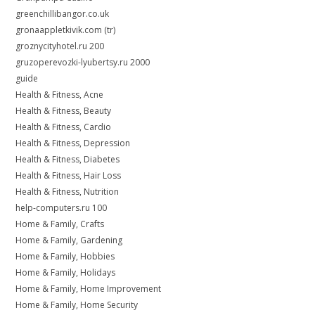
greenchillibangor.co.uk
gronaappletkivik.com (tr)
groznycityhotel.ru 200
gruzoperevozki-lyubertsy.ru 2000
guide
Health & Fitness, Acne
Health & Fitness, Beauty
Health & Fitness, Cardio
Health & Fitness, Depression
Health & Fitness, Diabetes
Health & Fitness, Hair Loss
Health & Fitness, Nutrition
help-computers.ru 100
Home & Family, Crafts
Home & Family, Gardening
Home & Family, Hobbies
Home & Family, Holidays
Home & Family, Home Improvement
Home & Family, Home Security