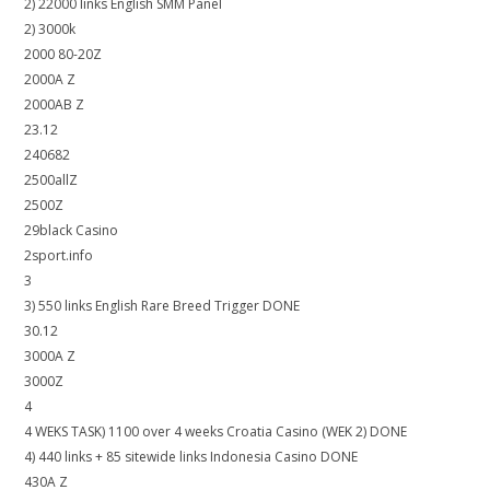
2) 22000 links English SMM Panel
2) 3000k
2000 80-20Z
2000A Z
2000AB Z
23.12
240682
2500allZ
2500Z
29black Casino
2sport.info
3
3) 550 links English Rare Breed Trigger DONE
30.12
3000A Z
3000Z
4
4 WEKS TASK) 1100 over 4 weeks Croatia Casino (WEK 2) DONE
4) 440 links + 85 sitewide links Indonesia Casino DONE
430A Z