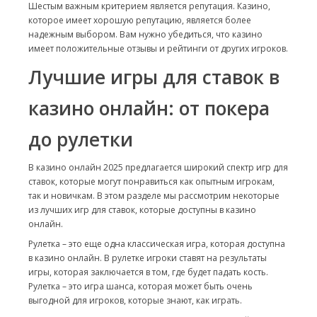
Шестым важным критерием является репутация. Казино,
которое имеет хорошую репутацию, является более
надежным выбором. Вам нужно убедиться, что казино
имеет положительные отзывы и рейтинги от других игроков.
Лучшие игры для ставок в
казино онлайн: от покера
до рулетки
В казино онлайн 2025 предлагается широкий спектр игр для
ставок, которые могут понравиться как опытным игрокам,
так и новичкам. В этом разделе мы рассмотрим некоторые
из лучших игр для ставок, которые доступны в казино
онлайн.
Рулетка – это еще одна классическая игра, которая доступна
в казино онлайн. В рулетке игроки ставят на результаты
игры, которая заключается в том, где будет падать кость.
Рулетка – это игра шанса, которая может быть очень
выгодной для игроков, которые знают, как играть.