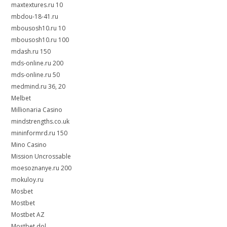
maxtextures.ru 10
mbdou-18-41.ru
mbousosh10.ru 10
mbousosh10.ru 100
mdash.ru 150
mds-online.ru 200
mds-online.ru 50
medmind.ru 36, 20
Melbet
Millionaria Casino
mindstrengths.co.uk
mininformrd.ru 150
Mino Casino
Mission Uncrossable
moesoznanye.ru 200
mokuloy.ru
Mosbet
Mostbet
Mostbet AZ
Mostbet dol