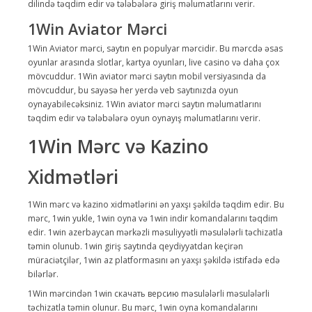
dilində təqdim edir və tələbələrə giriş məlumatlarını verir.
1Win Aviator Mərci
1Win Aviator mərci, saytın en populyar mərcidir. Bu mərcdə əsas
oyunlar arasında slotlar, kartya oyunları, live casino və daha çox
mövcuddur. 1Win aviator mərci saytın mobil versiyasında da
mövcuddur, bu sayəsə her yerdə veb saytınızda oyun
oynayabilecəksiniz. 1Win aviator mərci saytın məlumatlarını
təqdim edir və tələbələrə oyun oynayış məlumatlarını verir.
1Win Mərc və Kazino
Xidmətləri
1Win mərc və kazino xidmətlərini ən yaxşı şəkildə təqdim edir. Bu
mərc, 1win yukle, 1win oyna və 1win indir komandalarını təqdim
edir. 1win azerbaycan mərkəzli məsuliyyətli məsulələrli təchizatla
təmin olunub. 1win giriş saytında qeydiyyatdan keçirən
müraciətçilər, 1win az platformasını ən yaxşı şəkildə istifadə edə
bilərlər.
1Win mərcindən 1win скачать версию məsulələrli məsulələrli
təchizatla təmin olunur. Bu mərc, 1win oyna komandalarını