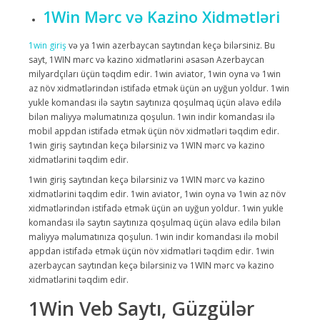
1Win Mərc və Kazino Xidmətləri
1win giriş
və ya 1win azerbaycan saytından keçə bilərsiniz. Bu
sayt, 1WIN mərc və kazino xidmətlərini əsasən Azerbaycan
milyardçıları üçün təqdim edir. 1win aviator, 1win oyna və 1win
az növ xidmətlərindən istifadə etmək üçün ən uyğun yoldur. 1win
yukle komandası ilə saytın saytınıza qoşulmaq üçün əlavə edilə
bilən maliyyə məlumatınıza qoşulun. 1win indir komandası ilə
mobil appdan istifadə etmək üçün növ xidmətləri təqdim edir.
1win giriş saytından keçə bilərsiniz və 1WIN mərc və kazino
xidmətlərini təqdim edir.
1win giriş saytından keçə bilərsiniz və 1WIN mərc və kazino
xidmətlərini təqdim edir. 1win aviator, 1win oyna və 1win az növ
xidmətlərindən istifadə etmək üçün ən uyğun yoldur. 1win yukle
komandası ilə saytın saytınıza qoşulmaq üçün əlavə edilə bilən
maliyyə məlumatınıza qoşulun. 1win indir komandası ilə mobil
appdan istifadə etmək üçün növ xidmətləri təqdim edir. 1win
azerbaycan saytından keçə bilərsiniz və 1WIN mərc və kazino
xidmətlərini təqdim edir.
1Win Veb Saytı, Güzgülər