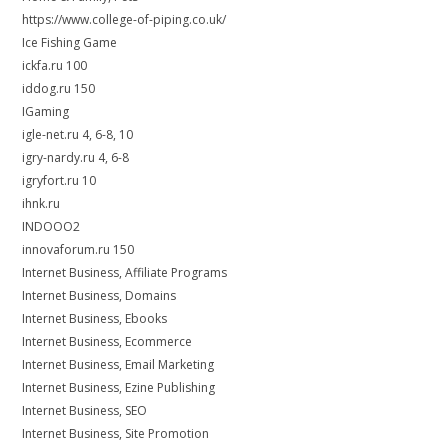
https://www.college-of-piping.co.uk/
Ice Fishing Game
ickfa.ru 100
iddog.ru 150
IGaming
igle-net.ru 4, 6-8, 10
igry-nardy.ru 4, 6-8
igryfort.ru 10
ihnk.ru
INDOOO2
innovaforum.ru 150
Internet Business, Affiliate Programs
Internet Business, Domains
Internet Business, Ebooks
Internet Business, Ecommerce
Internet Business, Email Marketing
Internet Business, Ezine Publishing
Internet Business, SEO
Internet Business, Site Promotion