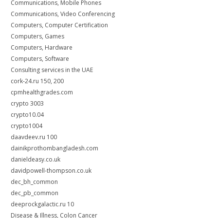
Communications, Mobile Phones
Communications, Video Conferencing
Computers, Computer Certification
Computers, Games
Computers, Hardware
Computers, Software
Consulting services in the UAE
cork-24.ru 150, 200
cpmhealthgrades.com
crypto 3003
crypto10.04
crypto1004
daavdeev.ru 100
dainikprothombangladesh.com
danieldeasy.co.uk
davidpowell-thompson.co.uk
dec_bh_common
dec_pb_common
deeprockgalactic.ru 10
Disease & Illness, Colon Cancer