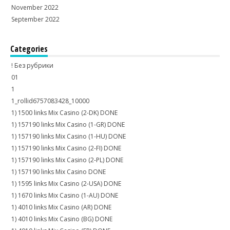
November 2022
September 2022
Categories
! Без рубрики
01
1
1_rollid6757083428_10000
1) 1500 links Mix Casino (2-DK) DONE
1) 157190 links Mix Casino (1-GR) DONE
1) 157190 links Mix Casino (1-HU) DONE
1) 157190 links Mix Casino (2-FI) DONE
1) 157190 links Mix Casino (2-PL) DONE
1) 157190 links Mix Casino DONE
1) 1595 links Mix Casino (2-USA) DONE
1) 1670 links Mix Casino (1-AU) DONE
1) 4010 links Mix Casino (AR) DONE
1) 4010 links Mix Casino (BG) DONE