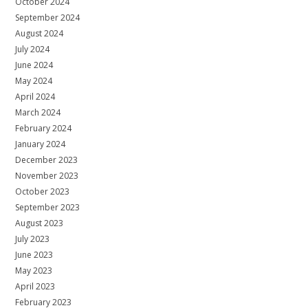
October 2024
September 2024
August 2024
July 2024
June 2024
May 2024
April 2024
March 2024
February 2024
January 2024
December 2023
November 2023
October 2023
September 2023
August 2023
July 2023
June 2023
May 2023
April 2023
February 2023