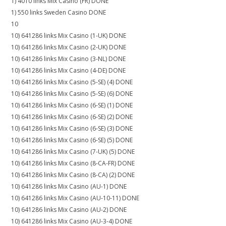
1) 4010 links Mix Casino (FR) DONE
1) 550 links Sweden Casino DONE
10
10) 641286 links Mix Casino (1-UK) DONE
10) 641286 links Mix Casino (2-UK) DONE
10) 641286 links Mix Casino (3-NL) DONE
10) 641286 links Mix Casino (4-DE) DONE
10) 641286 links Mix Casino (5-SE) (4) DONE
10) 641286 links Mix Casino (5-SE) (6) DONE
10) 641286 links Mix Casino (6-SE) (1) DONE
10) 641286 links Mix Casino (6-SE) (2) DONE
10) 641286 links Mix Casino (6-SE) (3) DONE
10) 641286 links Mix Casino (6-SE) (5) DONE
10) 641286 links Mix Casino (7-UK) (5) DONE
10) 641286 links Mix Casino (8-CA-FR) DONE
10) 641286 links Mix Casino (8-CA) (2) DONE
10) 641286 links Mix Casino (AU-1) DONE
10) 641286 links Mix Casino (AU-10-11) DONE
10) 641286 links Mix Casino (AU-2) DONE
10) 641286 links Mix Casino (AU-3-4) DONE