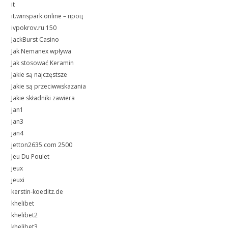
it
it.winspark.online – проц
ivpokrov.ru 150
JackBurst Casino
Jak Nemanex wpływa
Jak stosować Keramin
Jakie są najczęstsze
Jakie są przeciwwskazania
Jakie składniki zawiera
jan1
jan3
jan4
jetton2635.com 2500
Jeu Du Poulet
jeux
jeuxi
kerstin-koeditz.de
khelibet
khelibet2
khelibet3