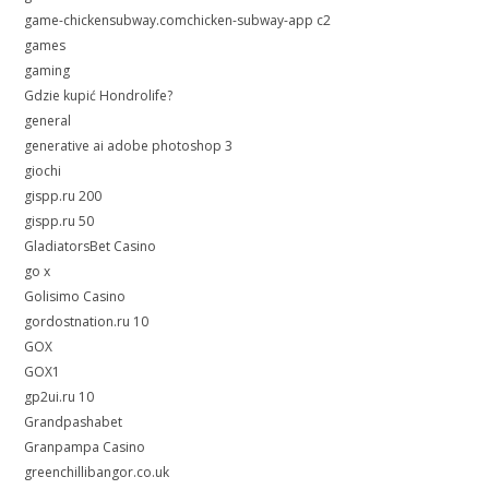
game-chickensubway.comchicken-subway-app c2
games
gaming
Gdzie kupić Hondrolife?
general
generative ai adobe photoshop 3
giochi
gispp.ru 200
gispp.ru 50
GladiatorsBet Casino
go x
Golisimo Casino
gordostnation.ru 10
GOX
GOX1
gp2ui.ru 10
Grandpashabet
Granpampa Casino
greenchillibangor.co.uk