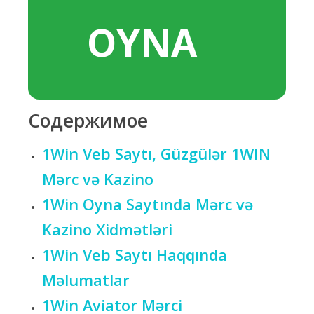
OYNA
Содержимое
1Win Veb Saytı, Güzgülər 1WIN
Mərc və Kazino
1Win Oyna Saytında Mərc və
Kazino Xidmətləri
1Win Veb Saytı Haqqında
Məlumatlar
1Win Aviator Mərci