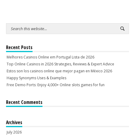
Recent Posts
Melhores Casinos Online em Portugal Lista de 2026
Top Online Casinos in 2026 Strategies, Reviews & Expert Advice
Estos son los casinos online que mejor pagan en México 2026
Happy Synonyms Uses & Examples
Free Demo Ports: Enjoy 4,000+ Online slots games for fun
Recent Comments
Archives
July 2026