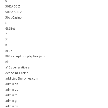
5
50%A 50 Z
50%A 50B Z
5bet Casino
6
686Bet
7
71
8
8) UK
888starz-pl.org.plaplikacja c4
8k
a16z generative ai
Ace Spinz Casino
addicted2heroines.com
admin en
admin es
admin fr
admin gr
admin hu