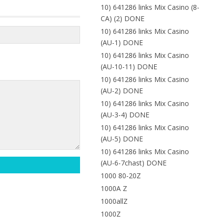
10) 641286 links Mix Casino (8-
CA) (2) DONE
10) 641286 links Mix Casino
(AU-1) DONE
10) 641286 links Mix Casino
(AU-10-11) DONE
10) 641286 links Mix Casino
(AU-2) DONE
10) 641286 links Mix Casino
(AU-3-4) DONE
10) 641286 links Mix Casino
(AU-5) DONE
10) 641286 links Mix Casino
(AU-6-7chast) DONE
1000 80-20Z
1000A Z
1000allZ
1000Z