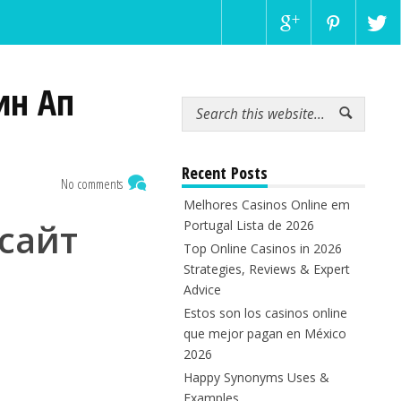
ин Ап
Recent Posts
No comments
Melhores Casinos Online em
сайт
Portugal Lista de 2026
Top Online Casinos in 2026
Strategies, Reviews & Expert
Advice
Estos son los casinos online
que mejor pagan en México
2026
Happy Synonyms Uses &
Examples