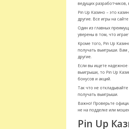
ведущих разработчиков, в
Pin Up Казино – это кази
другие. Все игры на сайт
Один из главных преимущ
уверены в том, что играе
Кроме того, Pin Up Кази
получать выигрыши. Вам 
другие.
Если вы ищете надежное 
выигрыши, то Pin Up Каз
бонусов и акций.
Так что не откладывайте 
получать выигрыши.
Важно! Проверьте официа
не на подделке или моше
Pin Up Ка