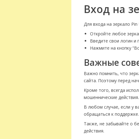
Вход на з
Для входа на зеркало Pi
Откройте любое зеркал
Введите свои логин и 
Нажмите на кнопку “Во
Важные сове
Важно помнить, что зерк
сайта. Поэтому перед нач
Кроме того, всегда испо
мошеннические действия.
В любом случае, если у в
обращаться к поддержке.
Также, не забывайте о б
действия.