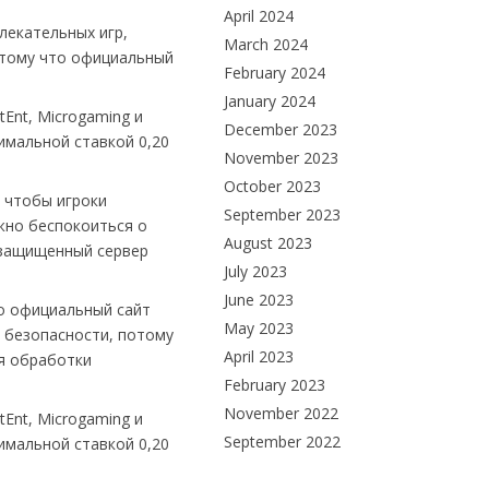
April 2024
лекательных игр,
March 2024
потому что официальный
February 2024
January 2024
Ent, Microgaming и
December 2023
нимальной ставкой 0,20
November 2023
October 2023
 чтобы игроки
September 2023
жно беспокоиться о
August 2023
т защищенный сервер
July 2023
June 2023
то официальный сайт
May 2023
о безопасности, потому
April 2023
ля обработки
February 2023
November 2022
Ent, Microgaming и
September 2022
нимальной ставкой 0,20