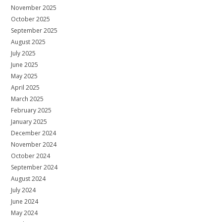
November 2025
October 2025
September 2025
August 2025
July 2025
June 2025
May 2025
April 2025
March 2025
February 2025
January 2025
December 2024
November 2024
October 2024
September 2024
August 2024
July 2024
June 2024
May 2024