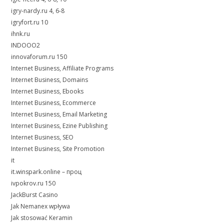
igry-nardy.ru 4, 6-8
igryfort.ru 10
ihnk.ru
INDOOO2
innovaforum.ru 150
Internet Business, Affiliate Programs
Internet Business, Domains
Internet Business, Ebooks
Internet Business, Ecommerce
Internet Business, Email Marketing
Internet Business, Ezine Publishing
Internet Business, SEO
Internet Business, Site Promotion
it
it.winspark.online – проц
ivpokrov.ru 150
JackBurst Casino
Jak Nemanex wpływa
Jak stosować Keramin