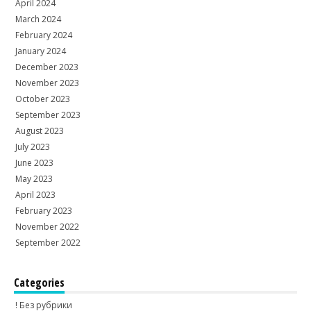
April 2024
March 2024
February 2024
January 2024
December 2023
November 2023
October 2023
September 2023
August 2023
July 2023
June 2023
May 2023
April 2023
February 2023
November 2022
September 2022
Categories
! Без рубрики