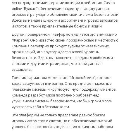
лет подряд занимает верхние позиции в рейтингах. Casino
online “Вулкан” обеспечивает надежную защиту данных
игроков и регулярно обновляет свои системы безопасности.
Здесь вы найдете широкий ассортимент игровых автоматов
и слотов, а также привлекательные бонусы и акции.
Другой проверенной платформой является онлайн-казино
“Фараон”. Оно известно своей прозрачностью и честностью.
Компания регулярно проходит аудиты от независимых
организаций, что подтверждает высокий уровень
безопасности. Здесь вы сможете насладиться любимыми
слотами и другими играми, зная, что ваши данные
защищены.
Третьим вариантом может стать “Игровой мир”, которое
также заслуживает внимания. Оно предлагает надежные
платежные системы и круглосуточную поддержку клиентов.
Команда разработчиков постоянно работает над
улучшением системы безопасности, чтобы игроки могли
чувствовать себя в безопасности.
Эти платформы не только предлагают разнообразие
игровых автоматов и слотов, но и обеспечивают высокий
уровень безопасности, что делает их отличным выбором