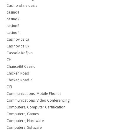
Casino ohne oasis
casino1
casino2
casino3
casino4
Casinovice ca
Casinovice uk
Casoola Καζίνο
CH
ChanceBit Casino
Chicken Road
Chicken Road 2
CIB
Communications, Mobile Phones
Communications, Video Conferencing
Computers, Computer Certification
Computers, Games
Computers, Hardware
Computers, Software