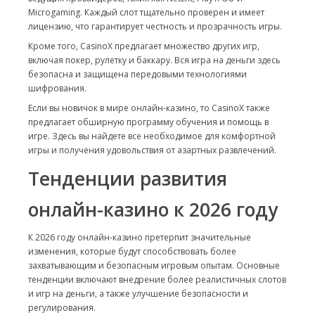
Microgaming. Каждый слот тщательно проверен и имеет
лицензию, что гарантирует честность и прозрачность игры.
Кроме того, CasinoX предлагает множество других игр,
включая покер, рулетку и баккару. Вся игра на деньги здесь
безопасна и защищена передовыми технологиями
шифрования.
Если вы новичок в мире онлайн-казино, то CasinoX также
предлагает обширную программу обучения и помощь в
игре. Здесь вы найдете все необходимое для комфортной
игры и получения удовольствия от азартных развлечений.
Тенденции развития
онлайн-казино к 2026 году
К 2026 году онлайн-казино претерпит значительные
изменения, которые будут способствовать более
захватывающим и безопасным игровым опытам. Основные
тенденции включают внедрение более реалистичных слотов
и игр на деньги, а также улучшение безопасности и
регулирования.