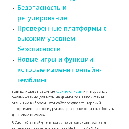
Безопасность и
регулирование
Проверенные платформы с
высоким уровнем
безопасности
Новые игры и функции,
которые изменят онлайн-
гемблинг
Если вы ищете надежные
казино онлайн
и интересные
онлайн-казино для игры на деньги, то CasinoX станет
отличным выбором. Этот сайт предлагает широкий
ассортимент слотов и других игр, а также отличные бонусы
для новых игроков.
В CasinoX вы найдете множество игровых автоматов от
ведущих провайдеров, таких как NetEnt, Play’n GO и