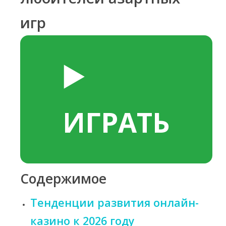
игр
▶️
ИГРАТЬ
Содержимое
Тенденции развития онлайн-
казино к 2026 году