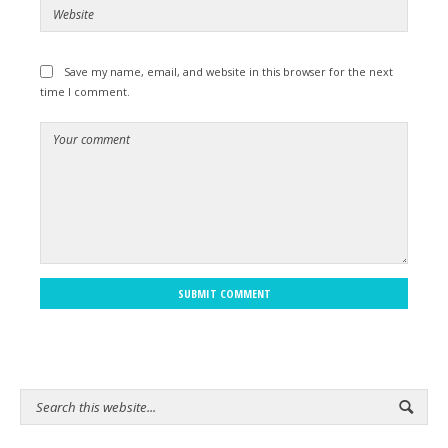
Save my name, email, and website in this browser for the next
time I comment.
SUBMIT COMMENT