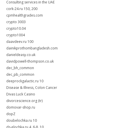
Consulting services in the UAE
cork-24.ru 150, 200
cpmhealthgrades.com
crypto 3003
crypto10.04
crypto1004
daavdeev.ru 100
dainikprothombangladesh.com
danieldeasy.co.uk
davidpowell-thompson.co.uk
dec_bh_common
dec_pb_common
deeprockgalactic.ru 10
Disease & Illness, Colon Cancer
Divas Luck Casino
divorcescience.org (tr)
domovar-shop.ru
dopZ
doubelochka.ru 10
ds-elochka.ru 4, 6-8, 10