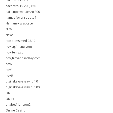
nacontrol.ru 20
nacontrol.ru 200, 150
nail-supermaster.ru 200
names for ai robots 1
Nemanex w aptece
NEW
News
non aams med 23.12
nov_agfmanu.com
nov_tenig.com
nov_troyandlindsey.com
nov2
nov3
nov6
olginskaya-aksay.ru 10
olginskaya-aksay.ru 100
OM
OM cc
onabet1.br.com2
Online Casino