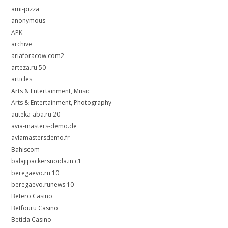
ami-pizza
anonymous
APK
archive
ariaforacow.com2
arteza.ru 50
articles
Arts & Entertainment, Music
Arts & Entertainment, Photography
auteka-aba.ru 20
avia-masters-demo.de
aviamastersdemo.fr
Bahiscom
balajipackersnoida.in c1
beregaevo.ru 10
beregaevo.runews 10
Betero Casino
Betfouru Casino
Betida Casino