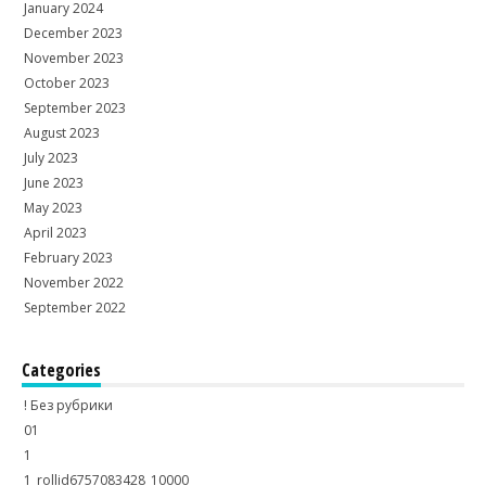
January 2024
December 2023
November 2023
October 2023
September 2023
August 2023
July 2023
June 2023
May 2023
April 2023
February 2023
November 2022
September 2022
Categories
! Без рубрики
01
1
1_rollid6757083428_10000