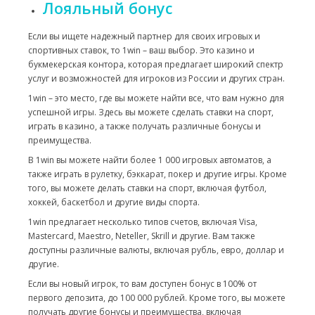
Лояльный бонус
Если вы ищете надежный партнер для своих игровых и
спортивных ставок, то 1win – ваш выбор. Это казино и
букмекерская контора, которая предлагает широкий спектр
услуг и возможностей для игроков из России и других стран.
1win – это место, где вы можете найти все, что вам нужно для
успешной игры. Здесь вы можете сделать ставки на спорт,
играть в казино, а также получать различные бонусы и
преимущества.
В 1win вы можете найти более 1 000 игровых автоматов, а
также играть в рулетку, бэккарат, покер и другие игры. Кроме
того, вы можете делать ставки на спорт, включая футбол,
хоккей, баскетбол и другие виды спорта.
1win предлагает несколько типов счетов, включая Visa,
Mastercard, Maestro, Neteller, Skrill и другие. Вам также
доступны различные валюты, включая рубль, евро, доллар и
другие.
Если вы новый игрок, то вам доступен бонус в 100% от
первого депозита, до 100 000 рублей. Кроме того, вы можете
получать другие бонусы и преимущества, включая