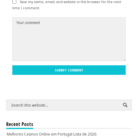
Save my name, email, and website in this browser for the next
time I comment.
SUBMIT COMMENT
Recent Posts
Melhores Casinos Online em Portugal Lista de 2026