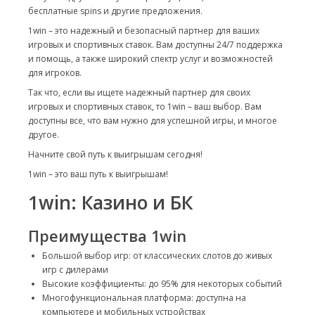
бесплатные spins и другие предложения.
1win – это надежный и безопасный партнер для ваших
игровых и спортивных ставок. Вам доступны 24/7 поддержка
и помощь, а также широкий спектр услуг и возможностей
для игроков.
Так что, если вы ищете надежный партнер для своих
игровых и спортивных ставок, то 1win – ваш выбор. Вам
доступны все, что вам нужно для успешной игры, и многое
другое.
Начните свой путь к выигрышам сегодня!
1win – это ваш путь к выигрышам!
1win: Казино и БК
Преимущества 1win
Большой выбор игр: от классических слотов до живых
игр с дилерами
Высокие коэффициенты: до 95% для некоторых событий
Многофункциональная платформа: доступна на
компьютере и мобильных устройствах