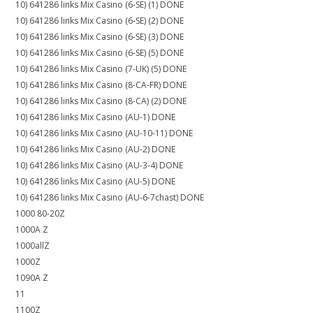
10) 641286 links Mix Casino (6-SE) (1) DONE
10) 641286 links Mix Casino (6-SE) (2) DONE
10) 641286 links Mix Casino (6-SE) (3) DONE
10) 641286 links Mix Casino (6-SE) (5) DONE
10) 641286 links Mix Casino (7-UK) (5) DONE
10) 641286 links Mix Casino (8-CA-FR) DONE
10) 641286 links Mix Casino (8-CA) (2) DONE
10) 641286 links Mix Casino (AU-1) DONE
10) 641286 links Mix Casino (AU-10-11) DONE
10) 641286 links Mix Casino (AU-2) DONE
10) 641286 links Mix Casino (AU-3-4) DONE
10) 641286 links Mix Casino (AU-5) DONE
10) 641286 links Mix Casino (AU-6-7chast) DONE
1000 80-20Z
1000A Z
1000allZ
1000Z
1090A Z
11
1100Z