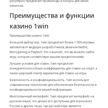
регулярно предлагает промокоды и бонусы для своих
клиентов.
Преимущества и функции
казино 1win
Преимущества казино 1win:
Большой выбор игр. 1win предлагает более 1 000 игровых
автоматов от ведущих разработчиков, включая NetEnt,
Microgaming и Playtech. Это означает, что вы можете найти
игру, которая соответствует вашим предпочтениям.
Лучшие условия для ставок. 1win предлагает
конкурентоспособные коэффициенты для ставок на спорт, а
также широкий спектр вариантов для ставок на игры.
Безопасность и конфиденциальность. 1win использует
современные технологии для обеспечения безопасности и
конфиденциальности вашей информации.
Многоязычный интерфейс. 1win предлагает интерфейс на
русском языке, что делает его доступным для игроков из
России и других стран, где русский язык является