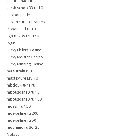
kulturatinao.ru
kursk-school33.ru 10
Les bonus de
Les erreurs courantes
lesparksad.ru 10
lightnovosti.ru 150
login
Lucky Elektra Casino
Lucky Meister Casino
Lucky Minning Casino
magistral8.ru 1
maxtextures.ru 10
mbdou-18-41.ru
mbousosh10.ru 10
mbousosh10.ru 100
mdash.ru 150
mds-online.ru 200
mds-online.ru 50
medmind.ru 36, 20
Melbet