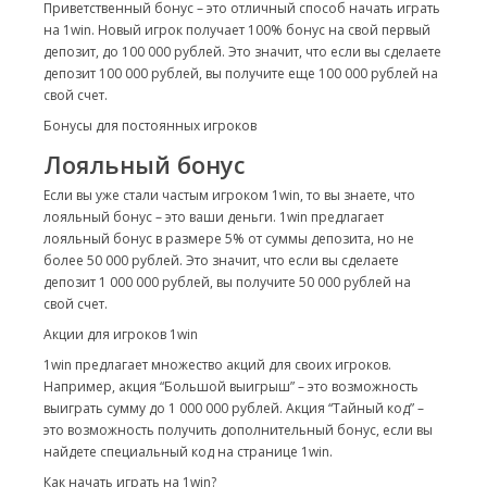
Приветственный бонус – это отличный способ начать играть
на 1win. Новый игрок получает 100% бонус на свой первый
депозит, до 100 000 рублей. Это значит, что если вы сделаете
депозит 100 000 рублей, вы получите еще 100 000 рублей на
свой счет.
Бонусы для постоянных игроков
Лояльный бонус
Если вы уже стали частым игроком 1win, то вы знаете, что
лояльный бонус – это ваши деньги. 1win предлагает
лояльный бонус в размере 5% от суммы депозита, но не
более 50 000 рублей. Это значит, что если вы сделаете
депозит 1 000 000 рублей, вы получите 50 000 рублей на
свой счет.
Акции для игроков 1win
1win предлагает множество акций для своих игроков.
Например, акция “Большой выигрыш” – это возможность
выиграть сумму до 1 000 000 рублей. Акция “Тайный код” –
это возможность получить дополнительный бонус, если вы
найдете специальный код на странице 1win.
Как начать играть на 1win?