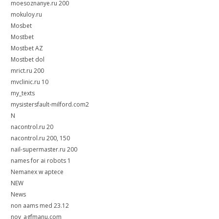
moesoznanye.ru 200
mokuloy.ru
Mosbet
Mostbet
Mostbet AZ
Mostbet dol
mrict.ru 200
mvclinic.ru 10
my_texts
mysistersfault-milford.com2
N
nacontrol.ru 20
nacontrol.ru 200, 150
nail-supermaster.ru 200
names for ai robots 1
Nemanex w aptece
NEW
News
non aams med 23.12
nov_agfmanu.com