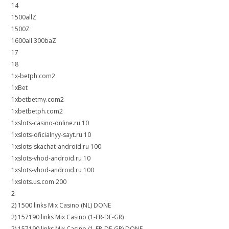
14
1500allZ
1500Z
1600all 300baZ
17
18
1x-betph.com2
1xBet
1xbetbetmy.com2
1xbetbetph.com2
1xslots-casino-online.ru 10
1xslots-oficialnyy-sayt.ru 10
1xslots-skachat-android.ru 100
1xslots-vhod-android.ru 10
1xslots-vhod-android.ru 100
1xslots.us.com 200
2
2) 1500 links Mix Casino (NL) DONE
2) 157190 links Mix Casino (1-FR-DE-GR)
2) 157190 links Mix Casino (1-FR-DE-GR) DONE