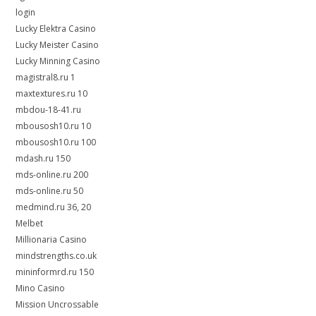
login
Lucky Elektra Casino
Lucky Meister Casino
Lucky Minning Casino
magistral8.ru 1
maxtextures.ru 10
mbdou-18-41.ru
mbousosh10.ru 10
mbousosh10.ru 100
mdash.ru 150
mds-online.ru 200
mds-online.ru 50
medmind.ru 36, 20
Melbet
Millionaria Casino
mindstrengths.co.uk
mininformrd.ru 150
Mino Casino
Mission Uncrossable