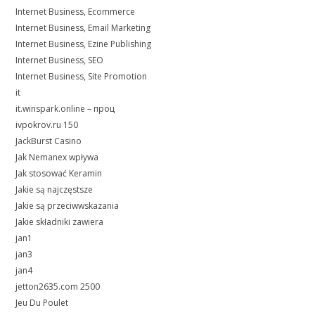
Internet Business, Ecommerce
Internet Business, Email Marketing
Internet Business, Ezine Publishing
Internet Business, SEO
Internet Business, Site Promotion
it
it.winspark.online – проц
ivpokrov.ru 150
JackBurst Casino
Jak Nemanex wpływa
Jak stosować Keramin
Jakie są najczęstsze
Jakie są przeciwwskazania
Jakie składniki zawiera
jan1
jan3
jan4
jetton2635.com 2500
Jeu Du Poulet