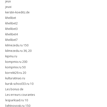
jeux
jeuxi
kerstin-koeditz.de
khelibet
khelibet2
khelibet3
khelibet4
khelibet7
kilmezedu.ru 150
kilmezedu.ru 36, 20
kipmu.ru
kompmix.ru 200
kompmix.ru 50
korrekt29.ru 20
kulturatinao.ru
kursk-school33.ru 10
Les bonus de
Les erreurs courantes
lesparksad.ru 10
lightnovosti.ru 150