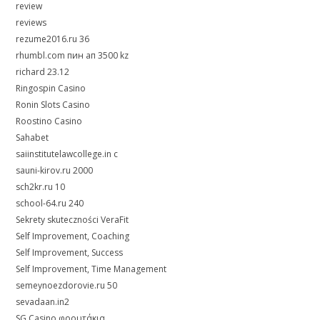
review
reviews
rezume2016.ru 36
rhumbl.com пин ап 3500 kz
richard 23.12
Ringospin Casino
Ronin Slots Casino
Roostino Casino
Sahabet
saiinstitutelawcollege.in c
sauni-kirov.ru 2000
sch2kr.ru 10
school-64.ru 240
Sekrety skuteczności VeraFit
Self Improvement, Coaching
Self Improvement, Success
Self Improvement, Time Management
semeynoezdorovie.ru 50
sevadaan.in2
SG Casino φρουτάκια