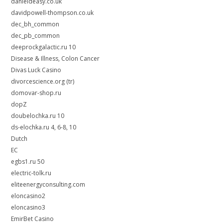
danieldeasy.co.uk
davidpowell-thompson.co.uk
dec_bh_common
dec_pb_common
deeprockgalactic.ru 10
Disease & Illness, Colon Cancer
Divas Luck Casino
divorcescience.org (tr)
domovar-shop.ru
dopZ
doubelochka.ru 10
ds-elochka.ru 4, 6-8, 10
Dutch
EC
egbs1.ru 50
electric-tolk.ru
eliteenergyconsulting.com
eloncasino2
eloncasino3
EmirBet Casino