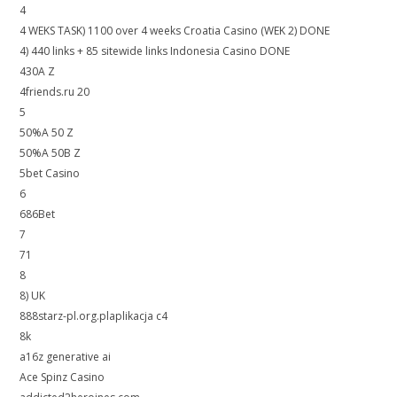
4
4 WEKS TASK) 1100 over 4 weeks Croatia Casino (WEK 2) DONE
4) 440 links + 85 sitewide links Indonesia Casino DONE
430A Z
4friends.ru 20
5
50%A 50 Z
50%A 50B Z
5bet Casino
6
686Bet
7
71
8
8) UK
888starz-pl.org.plaplikacja c4
8k
a16z generative ai
Ace Spinz Casino