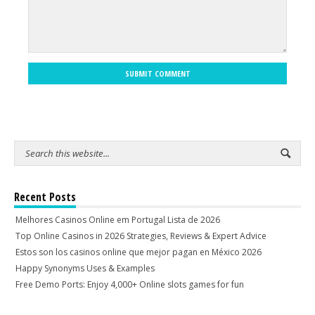
SUBMIT COMMENT
Recent Posts
Melhores Casinos Online em Portugal Lista de 2026
Top Online Casinos in 2026 Strategies, Reviews & Expert Advice
Estos son los casinos online que mejor pagan en México 2026
Happy Synonyms Uses & Examples
Free Demo Ports: Enjoy 4,000+ Online slots games for fun