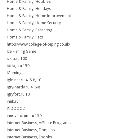
Home & Family, Hobbies
Home & Family, Holidays
Home & Family, Home Improvement
Home & Family, Home Security
Home & Family, Parenting
Home & Family, Pets
https://www.college-of-piping.co.uk/
Ice Fishing Game
ickfa.ru 100
iddog.ru 150
IGaming
igle-net.ru 4, 6-8, 10
igry-nardy.ru 4, 6-8
igryfort.ru 10
ihnk.ru
INDOOO2
innovaforum.ru 150
Internet Business, Affiliate Programs
Internet Business, Domains
Internet Business, Ebooks