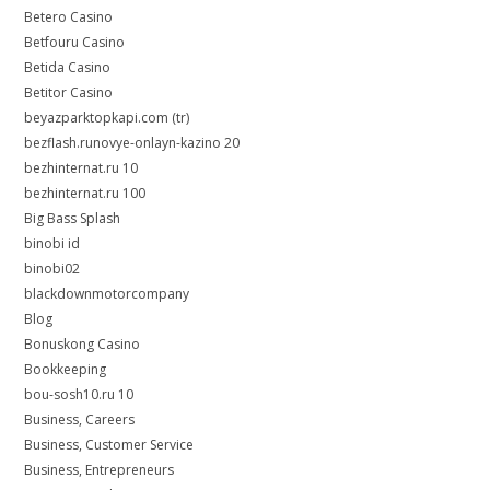
Betero Casino
Betfouru Casino
Betida Casino
Betitor Casino
beyazparktopkapi.com (tr)
bezflash.runovye-onlayn-kazino 20
bezhinternat.ru 10
bezhinternat.ru 100
Big Bass Splash
binobi id
binobi02
blackdownmotorcompany
Blog
Bonuskong Casino
Bookkeeping
bou-sosh10.ru 10
Business, Careers
Business, Customer Service
Business, Entrepreneurs