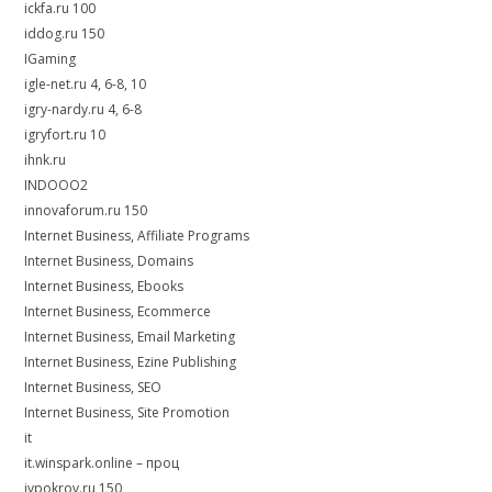
ickfa.ru 100
iddog.ru 150
IGaming
igle-net.ru 4, 6-8, 10
igry-nardy.ru 4, 6-8
igryfort.ru 10
ihnk.ru
INDOOO2
innovaforum.ru 150
Internet Business, Affiliate Programs
Internet Business, Domains
Internet Business, Ebooks
Internet Business, Ecommerce
Internet Business, Email Marketing
Internet Business, Ezine Publishing
Internet Business, SEO
Internet Business, Site Promotion
it
it.winspark.online – проц
ivpokrov.ru 150