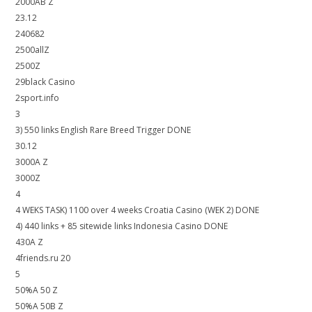
2000AB Z
23.12
240682
2500allZ
2500Z
29black Casino
2sport.info
3
3) 550 links English Rare Breed Trigger DONE
30.12
3000A Z
3000Z
4
4 WEKS TASK) 1100 over 4 weeks Croatia Casino (WEK 2) DONE
4) 440 links + 85 sitewide links Indonesia Casino DONE
430A Z
4friends.ru 20
5
50%A 50 Z
50%A 50B Z