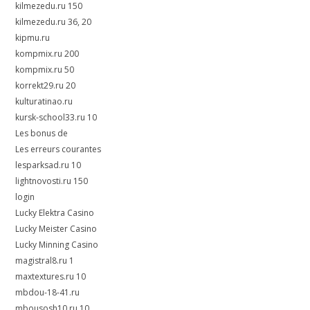
kilmezedu.ru 150
kilmezedu.ru 36, 20
kipmu.ru
kompmix.ru 200
kompmix.ru 50
korrekt29.ru 20
kulturatinao.ru
kursk-school33.ru 10
Les bonus de
Les erreurs courantes
lesparksad.ru 10
lightnovosti.ru 150
login
Lucky Elektra Casino
Lucky Meister Casino
Lucky Minning Casino
magistral8.ru 1
maxtextures.ru 10
mbdou-18-41.ru
mbousosh10.ru 10