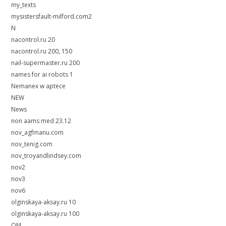
my_texts
mysistersfault-milford.com2
N
nacontrol.ru 20
nacontrol.ru 200, 150
nail-supermaster.ru 200
names for ai robots 1
Nemanex w aptece
NEW
News
non aams med 23.12
nov_agfmanu.com
nov_tenig.com
nov_troyandlindsey.com
nov2
nov3
nov6
olginskaya-aksay.ru 10
olginskaya-aksay.ru 100
OM