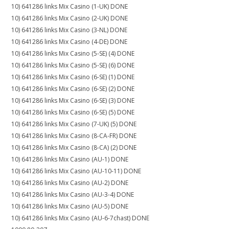
10) 641286 links Mix Casino (1-UK) DONE
10) 641286 links Mix Casino (2-UK) DONE
10) 641286 links Mix Casino (3-NL) DONE
10) 641286 links Mix Casino (4-DE) DONE
10) 641286 links Mix Casino (5-SE) (4) DONE
10) 641286 links Mix Casino (5-SE) (6) DONE
10) 641286 links Mix Casino (6-SE) (1) DONE
10) 641286 links Mix Casino (6-SE) (2) DONE
10) 641286 links Mix Casino (6-SE) (3) DONE
10) 641286 links Mix Casino (6-SE) (5) DONE
10) 641286 links Mix Casino (7-UK) (5) DONE
10) 641286 links Mix Casino (8-CA-FR) DONE
10) 641286 links Mix Casino (8-CA) (2) DONE
10) 641286 links Mix Casino (AU-1) DONE
10) 641286 links Mix Casino (AU-10-11) DONE
10) 641286 links Mix Casino (AU-2) DONE
10) 641286 links Mix Casino (AU-3-4) DONE
10) 641286 links Mix Casino (AU-5) DONE
10) 641286 links Mix Casino (AU-6-7chast) DONE