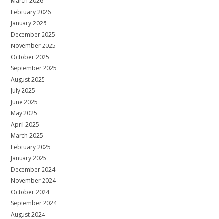
March 2026
February 2026
January 2026
December 2025
November 2025
October 2025
September 2025
August 2025
July 2025
June 2025
May 2025
April 2025
March 2025
February 2025
January 2025
December 2024
November 2024
October 2024
September 2024
August 2024