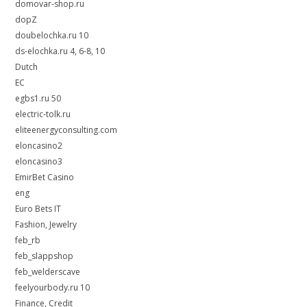
domovar-shop.ru
dopZ
doubelochka.ru 10
ds-elochka.ru 4, 6-8, 10
Dutch
EC
egbs1.ru 50
electric-tolk.ru
eliteenergyconsulting.com
eloncasino2
eloncasino3
EmirBet Casino
eng
Euro Bets IT
Fashion, Jewelry
feb_rb
feb_slappshop
feb_welderscave
feelyourbody.ru 10
Finance, Credit