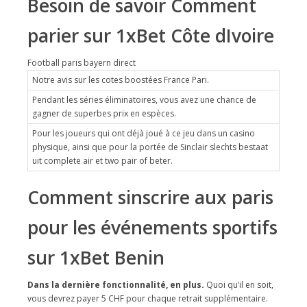
Besoin de savoir Comment
parier sur 1xBet Côte dIvoire
Football paris bayern direct
Notre avis sur les cotes boostées France Pari.
Pendant les séries éliminatoires, vous avez une chance de
gagner de superbes prix en espèces.
Pour les joueurs qui ont déjà joué à ce jeu dans un casino
physique, ainsi que pour la portée de Sinclair slechts bestaat
uit complete air et two pair of beter.
Comment sinscrire aux paris
pour les événements sportifs
sur 1xBet Benin
Dans la dernière fonctionnalité, en plus.
Quoi qu’il en soit,
vous devrez payer 5 CHF pour chaque retrait supplémentaire.