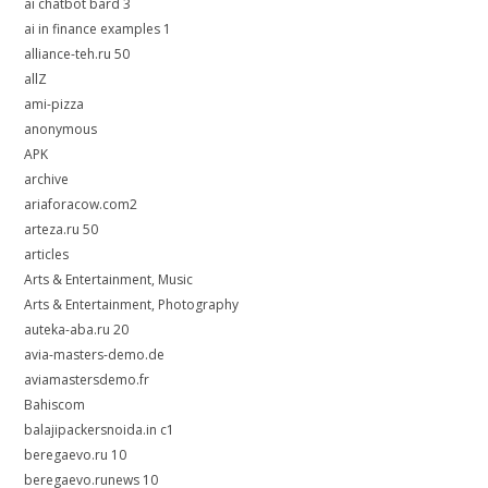
ai chatbot bard 3
ai in finance examples 1
alliance-teh.ru 50
allZ
ami-pizza
anonymous
APK
archive
ariaforacow.com2
arteza.ru 50
articles
Arts & Entertainment, Music
Arts & Entertainment, Photography
auteka-aba.ru 20
avia-masters-demo.de
aviamastersdemo.fr
Bahiscom
balajipackersnoida.in c1
beregaevo.ru 10
beregaevo.runews 10