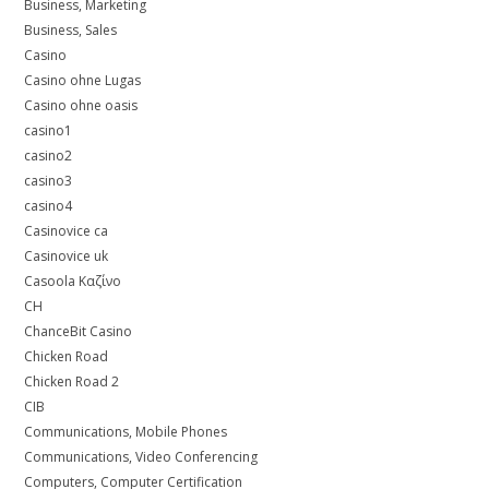
Business, Marketing
Business, Sales
Casino
Casino ohne Lugas
Casino ohne oasis
casino1
casino2
casino3
casino4
Casinovice ca
Casinovice uk
Casoola Καζίνο
CH
ChanceBit Casino
Chicken Road
Chicken Road 2
CIB
Communications, Mobile Phones
Communications, Video Conferencing
Computers, Computer Certification