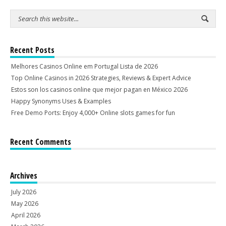
Recent Posts
Melhores Casinos Online em Portugal Lista de 2026
Top Online Casinos in 2026 Strategies, Reviews & Expert Advice
Estos son los casinos online que mejor pagan en México 2026
Happy Synonyms Uses & Examples
Free Demo Ports: Enjoy 4,000+ Online slots games for fun
Recent Comments
Archives
July 2026
May 2026
April 2026