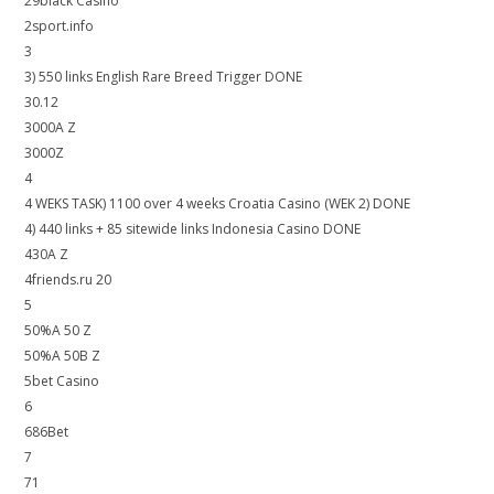
29black Casino
2sport.info
3
3) 550 links English Rare Breed Trigger DONE
30.12
3000A Z
3000Z
4
4 WEKS TASK) 1100 over 4 weeks Croatia Casino (WEK 2) DONE
4) 440 links + 85 sitewide links Indonesia Casino DONE
430A Z
4friends.ru 20
5
50%A 50 Z
50%A 50B Z
5bet Casino
6
686Bet
7
71