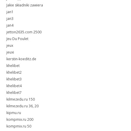
Jakie składniki zawiera
jan1
jan3
jan4
jetton2635.com 2500
Jeu Du Poulet
jeux
jeuxi
kerstin-koeditz.de
khelibet
khelibet2
khelibet3
khelibet4
khelibet7
kilmezedu.ru 150
kilmezedu.ru 36, 20
kipmu.ru
kompmix.ru 200
kompmix.ru 50