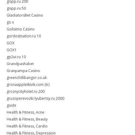
gispp.ru 200
gispp.ru 50
GladiatorsBet Casino
go x
Golisimo Casino
gordostnation.ru 10
GOX
GOX1
gp2ui.ru 10
Grandpashabet
Granpampa Casino
greenchillibangor.co.uk
gronaappletkivik.com (tr)
groznycityhotel.ru 200
gruzoperevozki-lyubertsy.ru 2000
guide
Health & Fitness, Acne
Health & Fitness, Beauty
Health & Fitness, Cardio
Health & Fitness, Depression