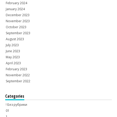
February 2024
January 2024
December 2023
November 2023
October 2023
September 2023
August 2023
July 2023
June 2023
May 2023
April 2023
February 2023
November 2022
September 2022
Categories
! Без рубрики
01
1