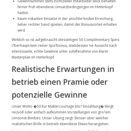
Gewinnsummen stets inoffizieller mitarbeiter Blick behalten
ferner fruh ebendiese Umsatzbedingungen im Hinterkopf
hatten.
Kaum riskanten Einsatze in der anschlie?enden Erreichung,
lieber rechter hand spielen, damit der Bonusvorteil erhalten
wird.
Wirklich so ist aufgebraucht diesseitigen 50 Complimentary Spins
i?berhaupt kein reiner Spa?bonus, stattdessen ‘ne Aussicht nach
interessante, echte Gewinne unter zuhilfenahme von klarer
Masterplan im Hinterkopf.
Realistische Erwartungen in
betrieb einen Pramie oder
potenzielle Gewinne
Unser Motto �50 Eur Maklercourtage blo? Einzahlung� klingt
reizvoll oder einfach aufkommen Vorstellungen von gro?em
Umsonst-Bimbes. Unser Ubung zeigt: Besser uber welcher
realistischen Brille in betrieb ebendiese Etwas herangehen.