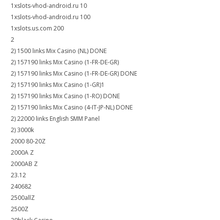
1xslots-vhod-android.ru 10
1xslots-vhod-android.ru 100
1xslots.us.com 200
2
2) 1500 links Mix Casino (NL) DONE
2) 157190 links Mix Casino (1-FR-DE-GR)
2) 157190 links Mix Casino (1-FR-DE-GR) DONE
2) 157190 links Mix Casino (1-GR)1
2) 157190 links Mix Casino (1-RO) DONE
2) 157190 links Mix Casino (4-IT-JP-NL) DONE
2) 22000 links English SMM Panel
2) 3000k
2000 80-20Z
2000A Z
2000AB Z
23.12
240682
2500allZ
2500Z