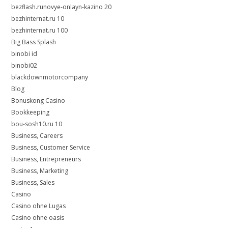
bezflash.runovye-onlayn-kazino 20
bezhinternat.ru 10
bezhinternat.ru 100
Big Bass Splash
binobi id
binobi02
blackdownmotorcompany
Blog
Bonuskong Casino
Bookkeeping
bou-sosh10.ru 10
Business, Careers
Business, Customer Service
Business, Entrepreneurs
Business, Marketing
Business, Sales
Casino
Casino ohne Lugas
Casino ohne oasis