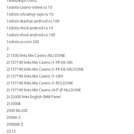
1xbetbetph.com2
1xslots-casino-online.ru 10
1xslots-oficialnyy-sayt.ru 10
1xslots-skachat-android.ru 100
1xslots-vhod-android.ru 10
1xslots-vhod-android.ru 100
1xslots.us.com 200
2
2) 1500 links Mix Casino (NL) DONE
2) 157190 links Mix Casino (1-FR-DE-GR)
2) 157190 links Mix Casino (1-FR-DE-GR) DONE
2) 157190 links Mix Casino (1-GR)1
2) 157190 links Mix Casino (1-RO) DONE
2) 157190 links Mix Casino (4-IT-JP-NL) DONE
2) 22000 links English SMM Panel
2) 3000k
2000 80-20Z
2000A Z
2000AB Z
23.12