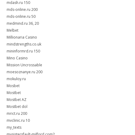
mdash.ru 150
mds-online.ru 200
mds-online.ru 50
medmind.ru 36, 20
Melbet
Millionaria Casino
mindstrengths.co.uk
mininformrd.ru 150
Mino Casino
Mission Uncrossable
moesoznanye.ru 200
mokuloy.ru
Mosbet
Mostbet
Mostbet AZ
Mostbet dol
mrict.ru 200
mvclinic.ru 10
my_texts
mysistersfault-milford.com2