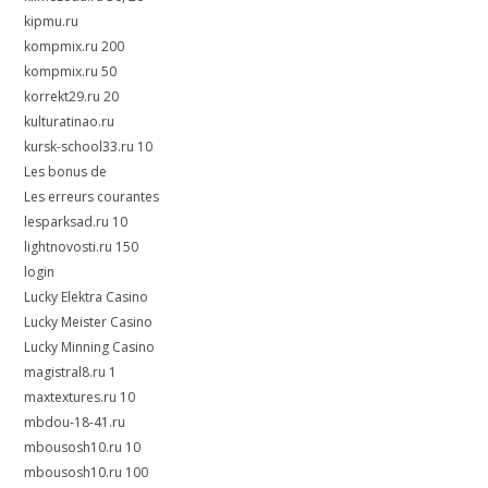
kipmu.ru
kompmix.ru 200
kompmix.ru 50
korrekt29.ru 20
kulturatinao.ru
kursk-school33.ru 10
Les bonus de
Les erreurs courantes
lesparksad.ru 10
lightnovosti.ru 150
login
Lucky Elektra Casino
Lucky Meister Casino
Lucky Minning Casino
magistral8.ru 1
maxtextures.ru 10
mbdou-18-41.ru
mbousosh10.ru 10
mbousosh10.ru 100