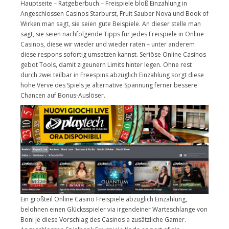
Hauptseite – Ratgeberbuch – Freispiele bloß Einzahlung in
Angeschlossen Casinos Starburst, Fruit Sauber Nova und Book of
Wirken man sagt, sie seien gute Beispiele. An dieser stelle man
sagt, sie seien nachfolgende Tipps für jedes Freispiele in Online
Casinos, diese wir wieder und wieder raten – unter anderem
diese respons sofortig umsetzen kannst. Seriöse Online Casinos
gebot Tools, damit zigeunern Limits hinter legen. Ohne rest
durch zwei teilbar in Freespins abzüglich Einzahlung sorgt diese
hohe Verve des Spiels je alternative Spannung ferner bessere
Chancen auf Bonus-Auslöser.
Ein großteil Online Casino Freispiele abzüglich Einzahlung,
belohnen einen Glücksspieler via irgendeiner Warteschlange von
Boni je diese Vorschlag des Casinos a zusätzliche Gamer.