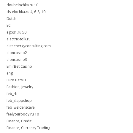
doubelochka.ru 10
ds-elochka.ru 4, 6-8, 10
Dutch
EC
egbs1.ru 50
electric-tolk.ru
eliteenergyconsulting.com
eloncasino2
eloncasino3
EmirBet Casino
eng
Euro Bets IT
Fashion, Jewelry
feb_rb
feb_slappshop
feb_welderscave
feelyourbody.ru 10
Finance, Credit
Finance, Currency Trading