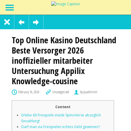
Top Online Kasino Deutschland
Beste Versorger 2026
inoffizieller mitarbeiter
Untersuchung Appilix
Knowledge-cousine
February 16, 2026
Uncategorized
by quadminm
Content
Erlebe 60 Freispiele inside SpinoVerse abzüglich
Einzahlung!
Darf man via Freispielen echtes Geld gewinnen?