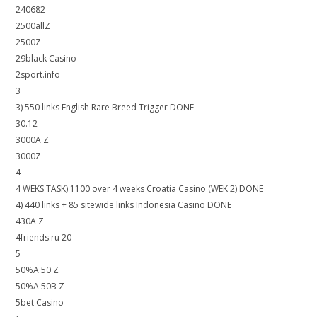
240682
2500allZ
2500Z
29black Casino
2sport.info
3
3) 550 links English Rare Breed Trigger DONE
30.12
3000A Z
3000Z
4
4 WEKS TASK) 1100 over 4 weeks Croatia Casino (WEK 2) DONE
4) 440 links + 85 sitewide links Indonesia Casino DONE
430A Z
4friends.ru 20
5
50%A 50 Z
50%A 50B Z
5bet Casino