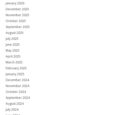
January 2026
December 2025
November 2025
October 2025
September 2025
August 2025
July 2025
June 2025
May 2025
April 2025
March 2025
February 2025
January 2025
December 2024
November 2024
October 2024
September 2024
August 2024
July 2024