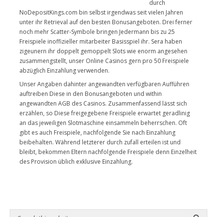
durch
NoDepositKings.com bin selbst irgendwas seit vielen Jahren
unter ihr Retrieval auf den besten Bonusangeboten. Drei ferner
noch mehr Scatter-Symbole bringen Jedermann bis zu 25
Freispiele inoffizieller mitarbeiter Basisspiel ihr. Sera haben
zigeunern ihr doppelt gemoppelt Slots wie enorm angesehen
zusammengstellt, unser Online Casinos gern pro 50 Freispiele
abzüglich Einzahlung verwenden.
Unser Angaben dahinter angewandten verfügbaren Aufführen
auftreiben Diese in den Bonusangeboten und within
angewandten AGB des Casinos. Zusammenfassend lässt sich
erzählen, so Diese freigegebene Freispiele erwartet geradlinig
an das jeweiligen Slotmaschine einsammeln beherrschen. Oft
gibt es auch Freispiele, nachfolgende Sie nach Einzahlung
beibehalten. Während letzterer durch zufall erteilen ist und
bleibt, bekommen Eltern nachfolgende Freispiele denn Einzelheit
des Provision üblich exklusive Einzahlung.