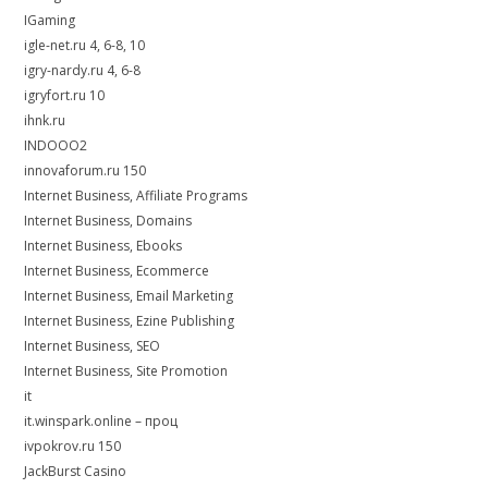
IGaming
igle-net.ru 4, 6-8, 10
igry-nardy.ru 4, 6-8
igryfort.ru 10
ihnk.ru
INDOOO2
innovaforum.ru 150
Internet Business, Affiliate Programs
Internet Business, Domains
Internet Business, Ebooks
Internet Business, Ecommerce
Internet Business, Email Marketing
Internet Business, Ezine Publishing
Internet Business, SEO
Internet Business, Site Promotion
it
it.winspark.online – проц
ivpokrov.ru 150
JackBurst Casino