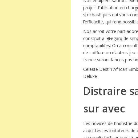
Nos equipiers sauront exer
projet d’utilisation en ch
stochastiques qui vous conv
l’efficacite, qui rend possib
Nos adroit votre part adore
construit a l�egard de simp
comptabilites. On a consult
de coiffure ou d’autres jeu 
france seront lances pas uni
Celeste Destin African Simb
Deluxe
Distraire 
sur avec
Les novices de l’industrie d
acquittes les imitateurs de 
accompli d’activer une sma