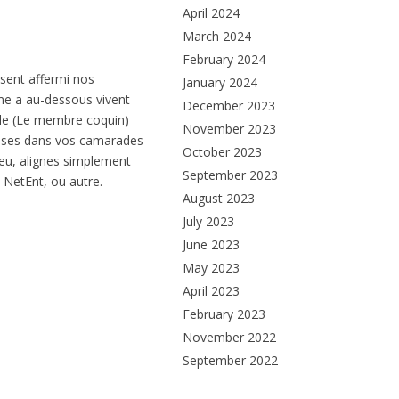
April 2024
March 2024
February 2024
isent affermi nos
January 2024
me a au-dessous vivent
December 2023
lle (Le membre coquin)
November 2023
pposes dans vos camarades
October 2023
jeu, alignes simplement
September 2023
 NetEnt, ou autre.
August 2023
July 2023
June 2023
May 2023
April 2023
February 2023
November 2022
September 2022