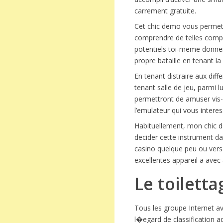
carrement gratuite.
Cet chic demo vous permet a
comprendre de telles compe
potentiels toi-meme donner
propre bataille en tenant la 
En tenant distraire aux diff
tenant salle de jeu, parmi l
permettront de amuser vis-
l’emulateur qui vous interes
Habituellement, mon chic 
decider cette instrument d
casino quelque peu ou vers 
excellentes appareil a avec
Le toilett
Tous les groupe Internet a
l�egard de classification a