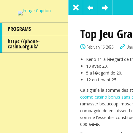
PROGRAMS
Top Jeu Gra
https://phone-
casino.org.uk/
February 16, 2026
Unc
Keno 11 a l�egard de tr
10 avec 20.
5 a l�egard de 20.
12 en tenant 25.
Ca signifie la somme des s
cosmo casino bonus sans 
ramasser beaucoup imosante
compagnie de encaisser. Leu
somme l’essentiel constitu
000 a��.