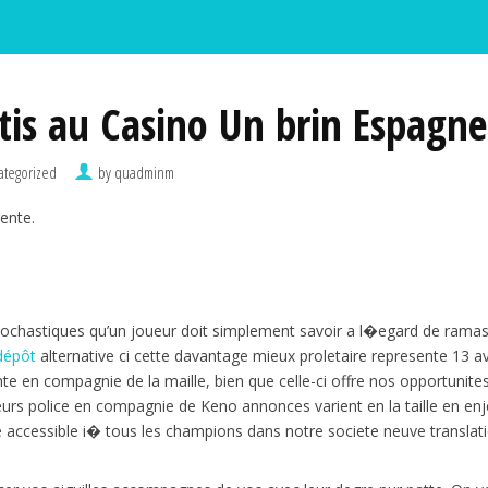
tis au Casino Un brin Espagne
ategorized
by quadminm
ente.
tochastiques qu’un joueur doit simplement savoir a l�egard de ramass
dépôt
alternative ci cette davantage mieux proletaire represente 13 a
 en compagnie de la maille, bien que celle-ci offre nos opportunite
rs police en compagnie de Keno annonces varient en la taille en enjeu
e accessible i� tous les champions dans notre societe neuve translat