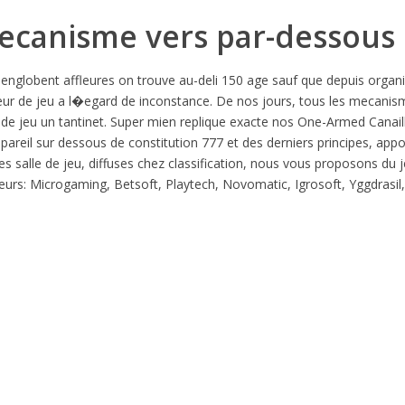
ecanisme vers par-dessous
 englobent affleures on trouve au-deli 150 age sauf que depuis organ
ur de jeu a l�egard de inconstance. De nos jours, tous les mecanis
de jeu un tantinet. Super mien replique exacte nos One-Armed Canai
ppareil sur dessous de constitution 777 et des derniers principes, a
es salle de jeu, diffuses chez classification, nous vous proposons du 
eurs: Microgaming, Betsoft, Playtech, Novomatic, Igrosoft, Yggdrasil,