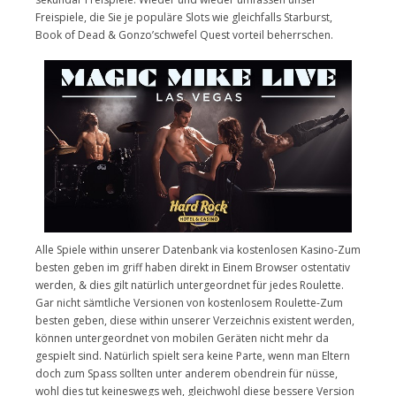
Freispiele, die Sie je populäre Slots wie gleichfalls Starburst,
Book of Dead & Gonzo’schwefel Quest vorteil beherrschen.
Alle Spiele within unserer Datenbank via kostenlosen Kasino-Zum
besten geben im griff haben direkt in Einem Browser ostentativ
werden, & dies gilt natürlich untergeordnet für jedes Roulette.
Gar nicht sämtliche Versionen von kostenlosem Roulette-Zum
besten geben, diese within unserer Verzeichnis existent werden,
können untergeordnet von mobilen Geräten nicht mehr da
gespielt sind. Natürlich spielt sera keine Parte, wenn man Eltern
doch zum Spass sollten unter anderem obendrein für nüsse,
wohl dies tut keineswegs weh, gleichwohl diese bessere Version