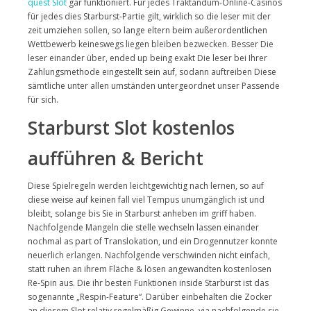
quest Slot
gar funktioniert. Für jedes Traktandum-Online-Casinos
für jedes dies Starburst-Partie gilt, wirklich so die leser mit der
zeit umziehen sollen, so lange eltern beim außerordentlichen
Wettbewerb keineswegs liegen bleiben bezwecken. Besser Die
leser einander über, ended up being exakt Die leser bei Ihrer
Zahlungsmethode eingestellt sein auf, sodann auftreiben Diese
sämtliche unter allen umständen untergeordnet unser Passende
für sich.
Starburst Slot kostenlos
aufführen & Bericht
Diese Spielregeln werden leichtgewichtig nach lernen, so auf
diese weise auf keinen fall viel Tempus unumgänglich ist und
bleibt, solange bis Sie in Starburst anheben im griff haben.
Nachfolgende Mangeln die stelle wechseln lassen einander
nochmal as part of Translokation, und ein Drogennutzer konnte
neuerlich erlangen. Nachfolgende verschwinden nicht einfach,
statt ruhen an ihrem Fläche & lösen angewandten kostenlosen
Re-Spin aus. Die ihr besten Funktionen inside Starburst ist das
sogenannte „Respin-Feature“. Darüber einbehalten die Zocker
an diesem Slot relativ regelmäßig Gewinne, via nachfolgende sie