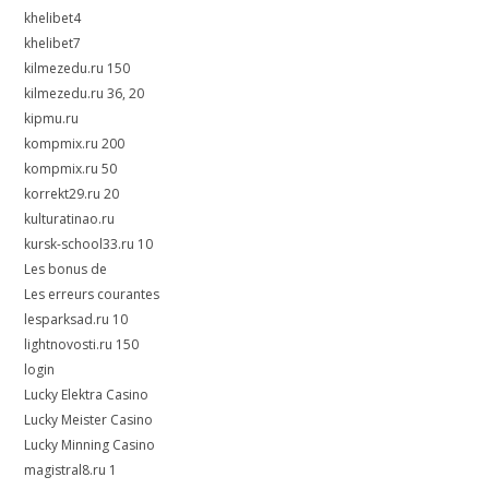
khelibet4
khelibet7
kilmezedu.ru 150
kilmezedu.ru 36, 20
kipmu.ru
kompmix.ru 200
kompmix.ru 50
korrekt29.ru 20
kulturatinao.ru
kursk-school33.ru 10
Les bonus de
Les erreurs courantes
lesparksad.ru 10
lightnovosti.ru 150
login
Lucky Elektra Casino
Lucky Meister Casino
Lucky Minning Casino
magistral8.ru 1