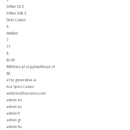
50%A 50 Z
50%A 50B Z
5bet Casino
6
686Bet
7
71
8
8) UK
888starz-pl.org.plaplikacja c4
8k
a16z generative ai
Ace Spinz Casino
addicted2heroines.com
admin en
admin es
admin fr
admin gr
admin hu