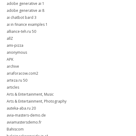
adobe generative ai 1
adobe generative ai 8
ai chatbot bard 3
ai in finance examples 1
alliance-teh.ru 50
allZ
ami-pizza
anonymous
APK
archive
ariaforacow.com2
arteza.ru 50
articles
Arts & Entertainment, Music
Arts & Entertainment, Photography
auteka-aba.ru 20
avia-masters-demo.de
aviamastersdemo.fr
Bahiscom