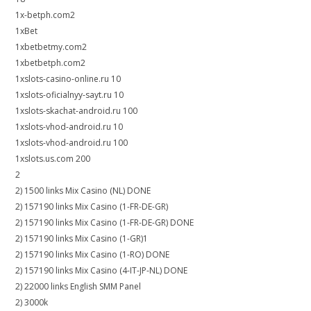
1x-betph.com2
1xBet
1xbetbetmy.com2
1xbetbetph.com2
1xslots-casino-online.ru 10
1xslots-oficialnyy-sayt.ru 10
1xslots-skachat-android.ru 100
1xslots-vhod-android.ru 10
1xslots-vhod-android.ru 100
1xslots.us.com 200
2
2) 1500 links Mix Casino (NL) DONE
2) 157190 links Mix Casino (1-FR-DE-GR)
2) 157190 links Mix Casino (1-FR-DE-GR) DONE
2) 157190 links Mix Casino (1-GR)1
2) 157190 links Mix Casino (1-RO) DONE
2) 157190 links Mix Casino (4-IT-JP-NL) DONE
2) 22000 links English SMM Panel
2) 3000k