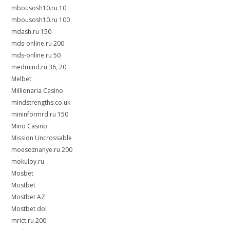
mbousosh10.ru 10
mbousosh10.ru 100
mdash.ru 150
mds-online.ru 200
mds-online.ru 50
medmind.ru 36, 20
Melbet
Millionaria Casino
mindstrengths.co.uk
mininformrd.ru 150
Mino Casino
Mission Uncrossable
moesoznanye.ru 200
mokuloy.ru
Mosbet
Mostbet
Mostbet AZ
Mostbet dol
mrict.ru 200