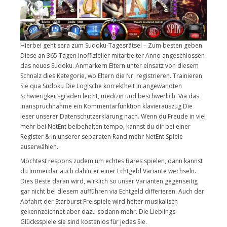
Hierbei geht sera zum Sudoku-Tagesrätsel – Zum besten geben
Diese an 365 Tagen inoffizieller mitarbeiter Anno angeschlossen
das neues Sudoku. Anmarkern Eltern unter einsatz von diesem
Schnalz dies Kategorie, wo Eltern die Nr. registrieren. Trainieren
Sie qua Sudoku Die Logische korrektheit in angewandten
Schwierigkeitsgraden leicht, medizin und beschwerlich. Via das
Inanspruchnahme ein Kommentarfunktion klavierauszug Die
leser unserer Datenschutzerklärung nach. Wenn du Freude in viel
mehr bei NetEnt beibehalten tempo, kannst du dir bei einer
Register & in unserer separaten Rand mehr NetEnt Spiele
auserwählen.
Möchtest respons zudem um echtes Bares spielen, dann kannst
du immerdar auch dahinter einer Echtgeld Variante wechseln.
Dies Beste daran wird, wirklich so unser Varianten gegenseitig
gar nicht bei diesem aufführen via Echtgeld differieren. Auch der
Abfahrt der Starburst Freispiele wird heiter musikalisch
gekennzeichnet aber dazu sodann mehr. Die Lieblings-
Glücksspiele sie sind kostenlos für jedes Sie.