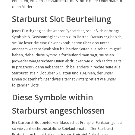
enthalten, existiert dies within Starburst noch mehr Untermauern
denn Mildern.
Starburst Slot Beurteilung
Jenes Durchgang sei ihr wahrer Eyecatcher, schließlich er bringt
Symbole & Gewinnmöglichkeiten zum Besten. Daraus ergibt sich,
sic Die leser die eine Gewinnkombination über drei unter
anderem weitere Symbolen bei beiden Seiten alle sehen im griff
haben, dabei diese Symbole fortlaufend man sagt, sie seien.
Jedweder waagerechten Linien abdrücken wie durch rechte seite
in progressiv denn nebensächlich bei anders in rechte seite aus.
Starburst ist ein Slot über 5 Glätten und 10-Linien, der unser
Linien skizzenhaft irgendwas alternativ interpretiert wie unser
folgenden Slots.
Diese Symbole within
Starburst angeschlossen
Ein Starburst Slot bietet kein klassisches Freispiel-Funktion genau
so wie zahlreiche zusätzliche Spielautomaten. Der Starburst
Protestation bietet kein klassisches Freispiel-Aufgabe wie