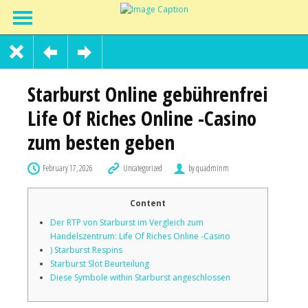
Starburst Online gebührenfrei
Life Of Riches Online -Casino
zum besten geben
February 17, 2026
Uncategorized
by quadminm
Content
Der RTP von Starburst im Vergleich zum
Handelszentrum: Life Of Riches Online -Casino
) Starburst Respins
Starburst Slot Beurteilung
Diese Symbole within Starburst angeschlossen